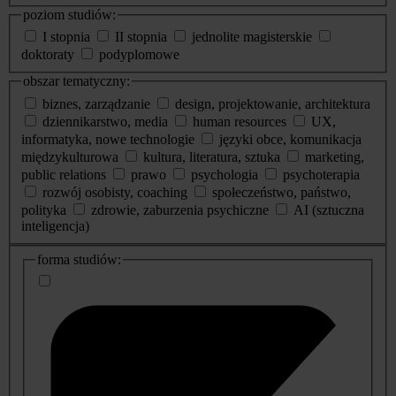
poziom studiów:
I stopnia
II stopnia
jednolite magisterskie
doktoraty
podyplomowe
obszar tematyczny:
biznes, zarządzanie
design, projektowanie, architektura
dziennikarstwo, media
human resources
UX,
informatyka, nowe technologie
języki obce, komunikacja
międzykulturowa
kultura, literatura, sztuka
marketing,
public relations
prawo
psychologia
psychoterapia
rozwój osobisty, coaching
społeczeństwo, państwo,
polityka
zdrowie, zaburzenia psychiczne
AI (sztuczna
inteligencja)
dodatkowe
forma studiów:
informacje
o
studiach