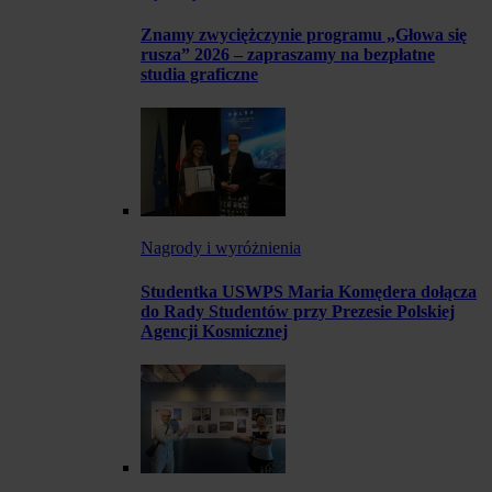
Znamy zwyciężczynie programu „Głowa się
rusza” 2026 – zapraszamy na bezpłatne
studia graficzne
Nagrody i wyróżnienia
Studentka USWPS Maria Komędera dołącza
do Rady Studentów przy Prezesie Polskiej
Agencji Kosmicznej