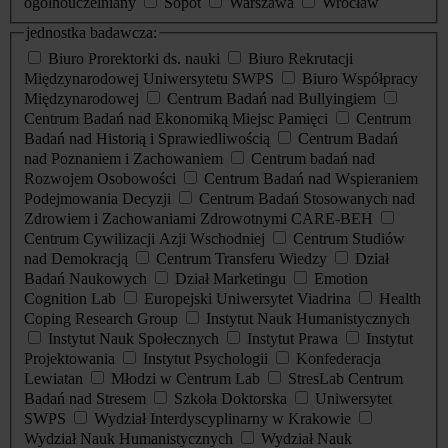
ogólnouczelniany
Sopot
Warszawa
Wrocław
jednostka badawcza:
Biuro Prorektorki ds. nauki
Biuro Rekrutacji
Międzynarodowej Uniwersytetu SWPS
Biuro Współpracy
Międzynarodowej
Centrum Badań nad Bullyingiem
Centrum Badań nad Ekonomiką Miejsc Pamięci
Centrum
Badań nad Historią i Sprawiedliwością
Centrum Badań
nad Poznaniem i Zachowaniem
Centrum badań nad
Rozwojem Osobowości
Centrum Badań nad Wspieraniem
Podejmowania Decyzji
Centrum Badań Stosowanych nad
Zdrowiem i Zachowaniami Zdrowotnymi CARE-BEH
Centrum Cywilizacji Azji Wschodniej
Centrum Studiów
nad Demokracją
Centrum Transferu Wiedzy
Dział
Badań Naukowych
Dział Marketingu
Emotion
Cognition Lab
Europejski Uniwersytet Viadrina
Health
Coping Research Group
Instytut Nauk Humanistycznych
Instytut Nauk Społecznych
Instytut Prawa
Instytut
Projektowania
Instytut Psychologii
Konfederacja
Lewiatan
Młodzi w Centrum Lab
StresLab Centrum
Badań nad Stresem
Szkoła Doktorska
Uniwersytet
SWPS
Wydział Interdyscyplinarny w Krakowie
Wydział Nauk Humanistycznych
Wydział Nauk