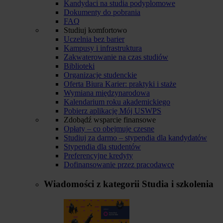
Kandydaci na studia podyplomowe
Dokumenty do pobrania
FAQ
Studiuj komfortowo
Uczelnia bez barier
Kampusy i infrastruktura
Zakwaterowanie na czas studiów
Biblioteki
Organizacje studenckie
Oferta Biura Karier: praktyki i staże
Wymiana międzynarodowa
Kalendarium roku akademickiego
Pobierz aplikację Mój USWPS
Zdobądź wsparcie finansowe
Opłaty – co obejmuje czesne
Studiuj za darmo – stypendia dla kandydatów
Stypendia dla studentów
Preferencyjne kredyty
Dofinansowanie przez pracodawcę
Wiadomości z kategorii
Studia i szkolenia