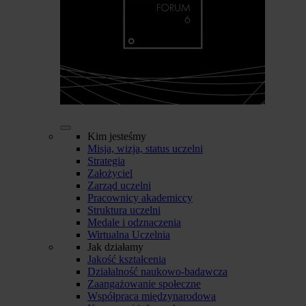
Kim jesteśmy
Misja, wizja, status uczelni
Strategia
Założyciel
Zarząd uczelni
Pracownicy akademiccy
Struktura uczelni
Medale i odznaczenia
Wirtualna Uczelnia
Jak działamy
Jakość kształcenia
Działalność naukowo-badawcza
Zaangażowanie społeczne
Współpraca międzynarodowa