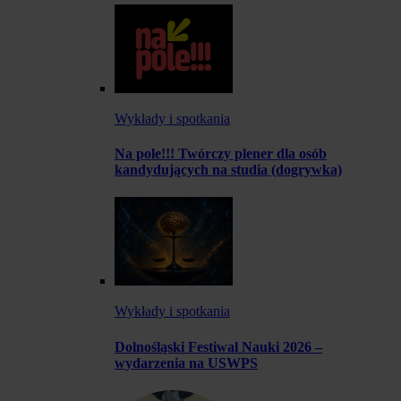
Wykłady i spotkania
Na pole!!! Twórczy plener dla osób
kandydujących na studia (dogrywka)
Wykłady i spotkania
Dolnośląski Festiwal Nauki 2026 –
wydarzenia na USWPS