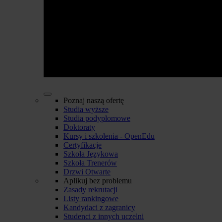
Poznaj naszą ofertę
Studia wyższe
Studia podyplomowe
Doktoraty
Kursy i szkolenia - OpenEdu
Certyfikacje
Szkoła Językowa
Szkoła Trenerów
Drzwi Otwarte
Aplikuj bez problemu
Zasady rekrutacji
Listy rankingowe
Kandydaci z zagranicy
Studenci z innych uczelni