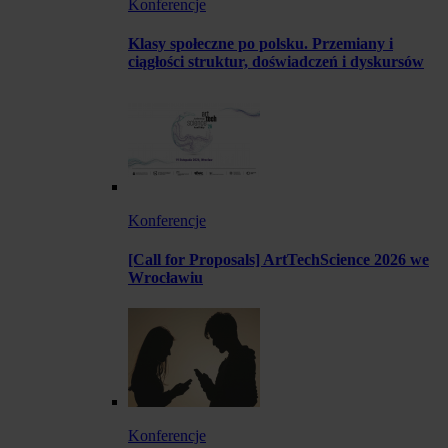
Konferencje
Klasy społeczne po polsku. Przemiany i
ciągłości struktur, doświadczeń i dyskursów
Konferencje
[Call for Proposals] ArtTechScience 2026 we
Wrocławiu
Konferencje