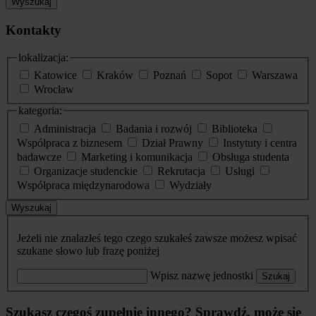
Wyszukaj
Kontakty
lokalizacja:
Katowice
Kraków
Poznań
Sopot
Warszawa
Wrocław
kategoria:
Administracja
Badania i rozwój
Biblioteka
Współpraca z biznesem
Dział Prawny
Instytuty i centra
badawcze
Marketing i komunikacja
Obsługa studenta
Organizacje studenckie
Rekrutacja
Usługi
Współpraca międzynarodowa
Wydziały
Wyszukaj
Jeżeli nie znalazłeś tego czego szukałeś zawsze możesz wpisać
szukane słowo lub frazę poniżej
Wpisz nazwę jednostki
Szukaj
Szukasz czegoś zupełnie innego? Sprawdź, może się