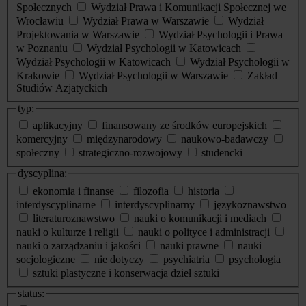
Społecznych
Wydział Prawa i Komunikacji Społecznej we
Wrocławiu
Wydział Prawa w Warszawie
Wydział
Projektowania w Warszawie
Wydział Psychologii i Prawa
w Poznaniu
Wydział Psychologii w Katowicach
Wydział Psychologii w Katowicach
Wydział Psychologii w
Krakowie
Wydział Psychologii w Warszawie
Zakład
Studiów Azjatyckich
typ:
aplikacyjny
finansowany ze środków europejskich
komercyjny
międzynarodowy
naukowo-badawczy
społeczny
strategiczno-rozwojowy
studencki
dyscyplina:
ekonomia i finanse
filozofia
historia
interdyscyplinarne
interdyscyplinarny
językoznawstwo
literaturoznawstwo
nauki o komunikacji i mediach
nauki o kulturze i religii
nauki o polityce i administracji
nauki o zarządzaniu i jakości
nauki prawne
nauki
socjologiczne
nie dotyczy
psychiatria
psychologia
sztuki plastyczne i konserwacja dzieł sztuki
status: