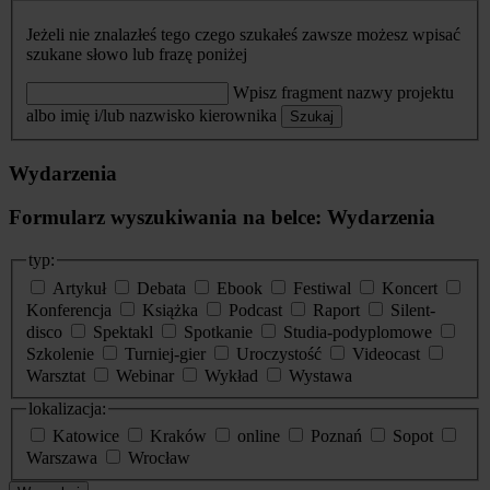
Jeżeli nie znalazłeś tego czego szukałeś zawsze możesz wpisać
szukane słowo lub frazę poniżej
Wpisz fragment nazwy projektu
albo imię i/lub nazwisko kierownika
Szukaj
Wydarzenia
Formularz wyszukiwania na belce: Wydarzenia
typ:
Artykuł
Debata
Ebook
Festiwal
Koncert
Konferencja
Książka
Podcast
Raport
Silent-
disco
Spektakl
Spotkanie
Studia-podyplomowe
Szkolenie
Turniej-gier
Uroczystość
Videocast
Warsztat
Webinar
Wykład
Wystawa
lokalizacja:
Katowice
Kraków
online
Poznań
Sopot
Warszawa
Wrocław