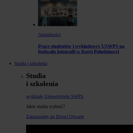
Aktualności
Prace studentów i wykładowcy USWPS na
festiwalu fotografii w Korei Południowej
Studia i szkolenia
Studia
i szkolenia
wydziały Uniwersytetu SWPS
Jakie studia wybrać?
Zapraszamy na Drzwi Otwarte