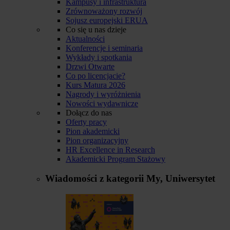
Kampusy i infrastruktura
Zrównoważony rozwój
Sojusz europejski ERUA
Co się u nas dzieje
Aktualności
Konferencje i seminaria
Wykłady i spotkania
Drzwi Otwarte
Co po licencjacie?
Kurs Matura 2026
Nagrody i wyróżnienia
Nowości wydawnicze
Dołącz do nas
Oferty pracy
Pion akademicki
Pion organizacyjny
HR Excellence in Research
Akademicki Program Stażowy
Wiadomości z kategorii
My, Uniwersytet