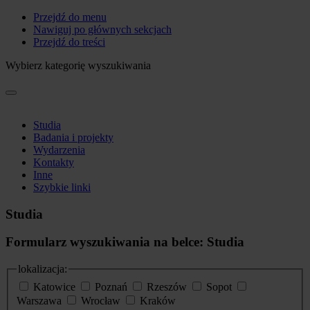
Przejdź do menu
Nawiguj po głównych sekcjach
Przejdź do treści
Wybierz kategorię wyszukiwania
Studia
Badania i projekty
Wydarzenia
Kontakty
Inne
Szybkie linki
Studia
Formularz wyszukiwania na belce: Studia
lokalizacja:
Katowice
Poznań
Rzeszów
Sopot
Warszawa
Wrocław
Kraków