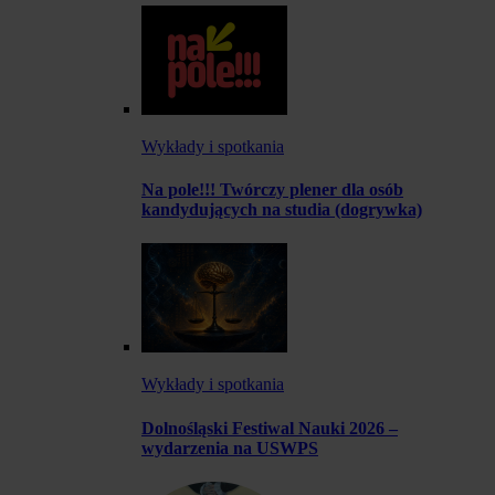
Wykłady i spotkania
Na pole!!! Twórczy plener dla osób
kandydujących na studia (dogrywka)
Wykłady i spotkania
Dolnośląski Festiwal Nauki 2026 –
wydarzenia na USWPS