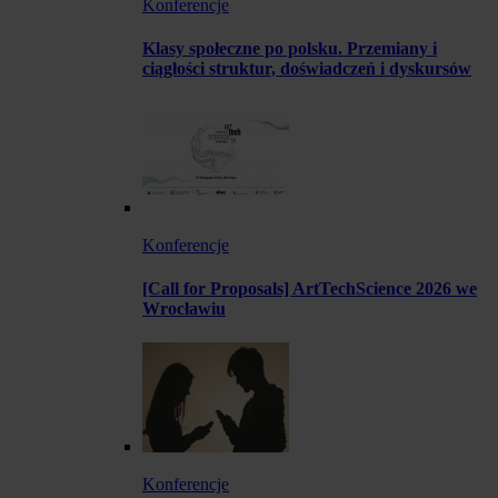
Konferencje
Klasy społeczne po polsku. Przemiany i
ciągłości struktur, doświadczeń i dyskursów
Konferencje
[Call for Proposals] ArtTechScience 2026 we
Wrocławiu
Konferencje