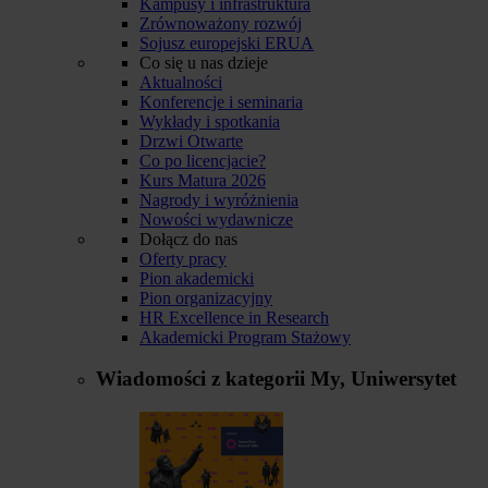
Kampusy i infrastruktura
Zrównoważony rozwój
Sojusz europejski ERUA
Co się u nas dzieje
Aktualności
Konferencje i seminaria
Wykłady i spotkania
Drzwi Otwarte
Co po licencjacie?
Kurs Matura 2026
Nagrody i wyróżnienia
Nowości wydawnicze
Dołącz do nas
Oferty pracy
Pion akademicki
Pion organizacyjny
HR Excellence in Research
Akademicki Program Stażowy
Wiadomości z kategorii
My, Uniwersytet