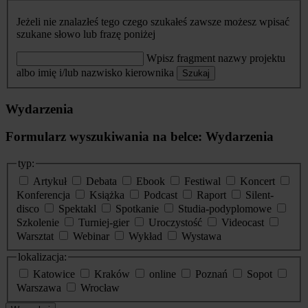
Jeżeli nie znalazłeś tego czego szukałeś zawsze możesz wpisać
szukane słowo lub frazę poniżej
Wpisz fragment nazwy projektu
albo imię i/lub nazwisko kierownika
Szukaj
Wydarzenia
Formularz wyszukiwania na belce: Wydarzenia
typ:
Artykuł
Debata
Ebook
Festiwal
Koncert
Konferencja
Książka
Podcast
Raport
Silent-
disco
Spektakl
Spotkanie
Studia-podyplomowe
Szkolenie
Turniej-gier
Uroczystość
Videocast
Warsztat
Webinar
Wykład
Wystawa
lokalizacja:
Katowice
Kraków
online
Poznań
Sopot
Warszawa
Wrocław