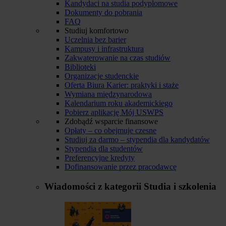
Kandydaci na studia podyplomowe
Dokumenty do pobrania
FAQ
Studiuj komfortowo
Uczelnia bez barier
Kampusy i infrastruktura
Zakwaterowanie na czas studiów
Biblioteki
Organizacje studenckie
Oferta Biura Karier: praktyki i staże
Wymiana międzynarodowa
Kalendarium roku akademickiego
Pobierz aplikację Mój USWPS
Zdobądź wsparcie finansowe
Opłaty – co obejmuje czesne
Studiuj za darmo – stypendia dla kandydatów
Stypendia dla studentów
Preferencyjne kredyty
Dofinansowanie przez pracodawcę
Wiadomości z kategorii
Studia i szkolenia