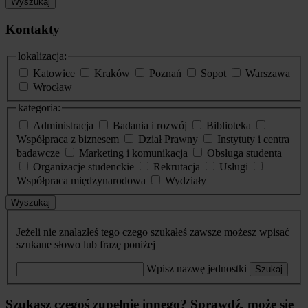
Wyszukaj
Kontakty
lokalizacja:
Katowice
Kraków
Poznań
Sopot
Warszawa
Wrocław
kategoria:
Administracja
Badania i rozwój
Biblioteka
Współpraca z biznesem
Dział Prawny
Instytuty i centra
badawcze
Marketing i komunikacja
Obsługa studenta
Organizacje studenckie
Rekrutacja
Usługi
Współpraca międzynarodowa
Wydziały
Wyszukaj
Jeżeli nie znalazłeś tego czego szukałeś zawsze możesz wpisać
szukane słowo lub frazę poniżej
Wpisz nazwę jednostki
Szukaj
Szukasz czegoś zupełnie innego? Sprawdź, może się