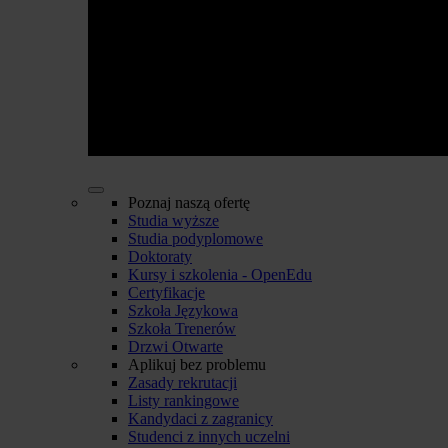
Poznaj naszą ofertę
Studia wyższe
Studia podyplomowe
Doktoraty
Kursy i szkolenia - OpenEdu
Certyfikacje
Szkoła Językowa
Szkoła Trenerów
Drzwi Otwarte
Aplikuj bez problemu
Zasady rekrutacji
Listy rankingowe
Kandydaci z zagranicy
Studenci z innych uczelni