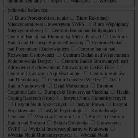
ogólnouczelniany
Sopot
Warszawa
Wrocław
jednostka badawcza:
Biuro Prorektorki ds. nauki
Biuro Rekrutacji
Międzynarodowej Uniwersytetu SWPS
Biuro Współpracy
Międzynarodowej
Centrum Badań nad Bullyingiem
Centrum Badań nad Ekonomiką Miejsc Pamięci
Centrum
Badań nad Historią i Sprawiedliwością
Centrum Badań
nad Poznaniem i Zachowaniem
Centrum badań nad
Rozwojem Osobowości
Centrum Badań nad Wspieraniem
Podejmowania Decyzji
Centrum Badań Stosowanych nad
Zdrowiem i Zachowaniami Zdrowotnymi CARE-BEH
Centrum Cywilizacji Azji Wschodniej
Centrum Studiów
nad Demokracją
Centrum Transferu Wiedzy
Dział
Badań Naukowych
Dział Marketingu
Emotion
Cognition Lab
Europejski Uniwersytet Viadrina
Health
Coping Research Group
Instytut Nauk Humanistycznych
Instytut Nauk Społecznych
Instytut Prawa
Instytut
Projektowania
Instytut Psychologii
Konfederacja
Lewiatan
Młodzi w Centrum Lab
StresLab Centrum
Badań nad Stresem
Szkoła Doktorska
Uniwersytet
SWPS
Wydział Interdyscyplinarny w Krakowie
Wydział Nauk Humanistycznych
Wydział Nauk