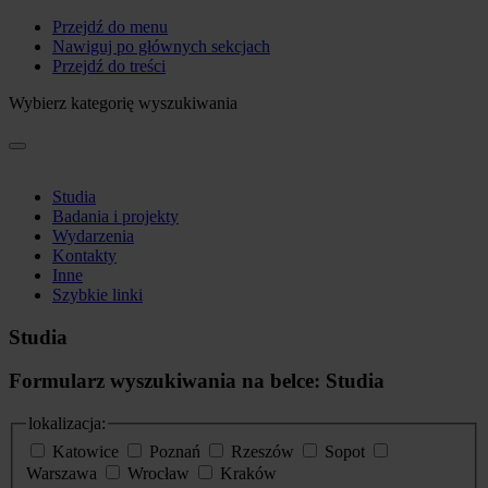
Przejdź do menu
Nawiguj po głównych sekcjach
Przejdź do treści
Wybierz kategorię wyszukiwania
Studia
Badania i projekty
Wydarzenia
Kontakty
Inne
Szybkie linki
Studia
Formularz wyszukiwania na belce: Studia
lokalizacja:
Katowice
Poznań
Rzeszów
Sopot
Warszawa
Wrocław
Kraków