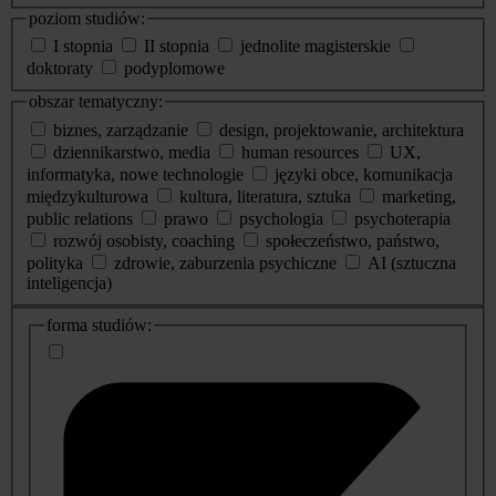
poziom studiów:
I stopnia
II stopnia
jednolite magisterskie
doktoraty
podyplomowe
obszar tematyczny:
biznes, zarządzanie
design, projektowanie, architektura
dziennikarstwo, media
human resources
UX,
informatyka, nowe technologie
języki obce, komunikacja
międzykulturowa
kultura, literatura, sztuka
marketing,
public relations
prawo
psychologia
psychoterapia
rozwój osobisty, coaching
społeczeństwo, państwo,
polityka
zdrowie, zaburzenia psychiczne
AI (sztuczna
inteligencja)
dodatkowe
forma studiów:
informacje
o
studiach