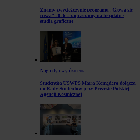
Znamy zwyciężczynie programu „Głowa się
rusza” 2026 – zapraszamy na bezpłatne
studia graficzne
Nagrody i wyróżnienia
Studentka USWPS Maria Komędera dołącza
do Rady Studentów przy Prezesie Polskiej
Agencji Kosmicznej