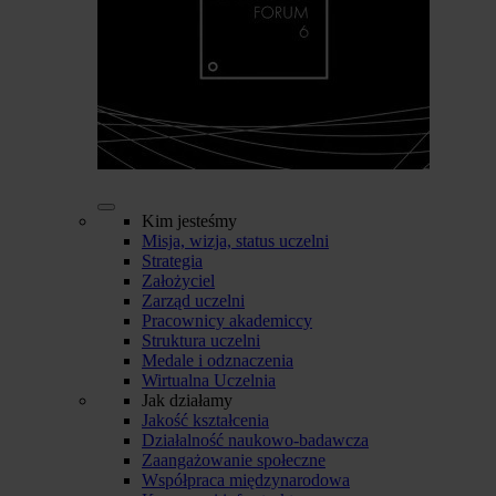
Kim jesteśmy
Misja, wizja, status uczelni
Strategia
Założyciel
Zarząd uczelni
Pracownicy akademiccy
Struktura uczelni
Medale i odznaczenia
Wirtualna Uczelnia
Jak działamy
Jakość kształcenia
Działalność naukowo-badawcza
Zaangażowanie społeczne
Współpraca międzynarodowa