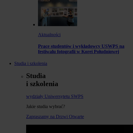
Aktualności
Prace studentów i wykładowcy USWPS na
festiwalu fotografii w Korei Południowej
Studia i szkolenia
Studia
i szkolenia
wydziały Uniwersytetu SWPS
Jakie studia wybrać?
Zapraszamy na Drzwi Otwarte