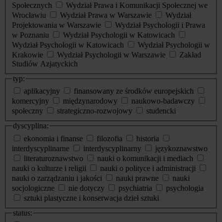
Społecznych
Wydział Prawa i Komunikacji Społecznej we
Wrocławiu
Wydział Prawa w Warszawie
Wydział
Projektowania w Warszawie
Wydział Psychologii i Prawa
w Poznaniu
Wydział Psychologii w Katowicach
Wydział Psychologii w Katowicach
Wydział Psychologii w
Krakowie
Wydział Psychologii w Warszawie
Zakład
Studiów Azjatyckich
typ:
aplikacyjny
finansowany ze środków europejskich
komercyjny
międzynarodowy
naukowo-badawczy
społeczny
strategiczno-rozwojowy
studencki
dyscyplina:
ekonomia i finanse
filozofia
historia
interdyscyplinarne
interdyscyplinarny
językoznawstwo
literaturoznawstwo
nauki o komunikacji i mediach
nauki o kulturze i religii
nauki o polityce i administracji
nauki o zarządzaniu i jakości
nauki prawne
nauki
socjologiczne
nie dotyczy
psychiatria
psychologia
sztuki plastyczne i konserwacja dzieł sztuki
status: