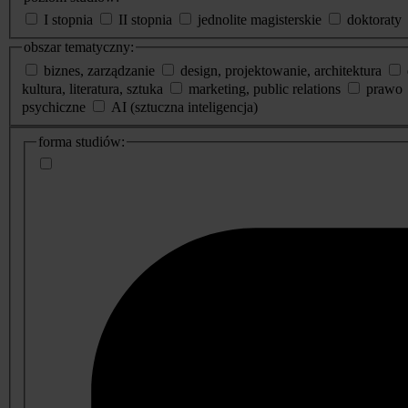
I stopnia
II stopnia
jednolite magisterskie
doktoraty
obszar tematyczny:
biznes, zarządzanie
design, projektowanie, architektura
kultura, literatura, sztuka
marketing, public relations
prawo
psychiczne
AI (sztuczna inteligencja)
dodatkowe
forma studiów:
informacje
o
studiach