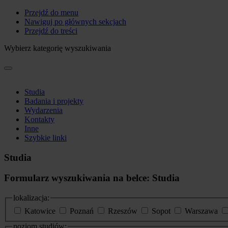
Przejdź do menu
Nawiguj po głównych sekcjach
Przejdź do treści
Wybierz kategorię wyszukiwania
Studia
Badania i projekty
Wydarzenia
Kontakty
Inne
Szybkie linki
Studia
Formularz wyszukiwania na belce: Studia
lokalizacja:
Katowice
Poznań
Rzeszów
Sopot
Warszawa
poziom studiów: