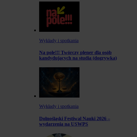
Wykłady i spotkania
Na pole!!! Twórczy plener dla osób
kandydujących na studia (dogrywka)
Wykłady i spotkania
Dolnośląski Festiwal Nauki 2026 –
wydarzenia na USWPS