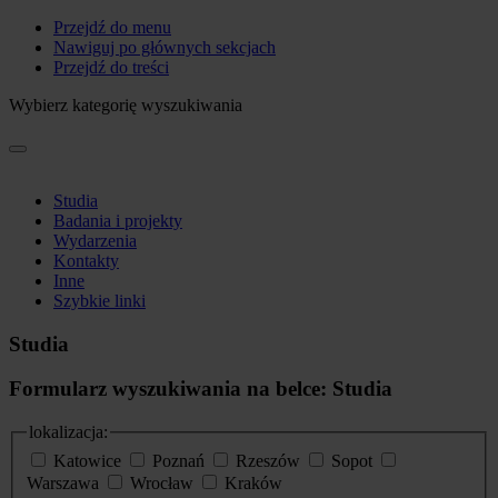
Przejdź do menu
Nawiguj po głównych sekcjach
Przejdź do treści
Wybierz kategorię wyszukiwania
Studia
Badania i projekty
Wydarzenia
Kontakty
Inne
Szybkie linki
Studia
Formularz wyszukiwania na belce: Studia
lokalizacja:
Katowice
Poznań
Rzeszów
Sopot
Warszawa
Wrocław
Kraków