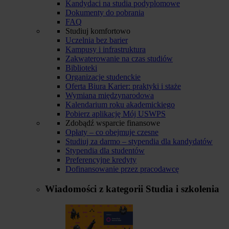
Kandydaci na studia podyplomowe
Dokumenty do pobrania
FAQ
Studiuj komfortowo
Uczelnia bez barier
Kampusy i infrastruktura
Zakwaterowanie na czas studiów
Biblioteki
Organizacje studenckie
Oferta Biura Karier: praktyki i staże
Wymiana międzynarodowa
Kalendarium roku akademickiego
Pobierz aplikację Mój USWPS
Zdobądź wsparcie finansowe
Opłaty – co obejmuje czesne
Studiuj za darmo – stypendia dla kandydatów
Stypendia dla studentów
Preferencyjne kredyty
Dofinansowanie przez pracodawcę
Wiadomości z kategorii
Studia i szkolenia