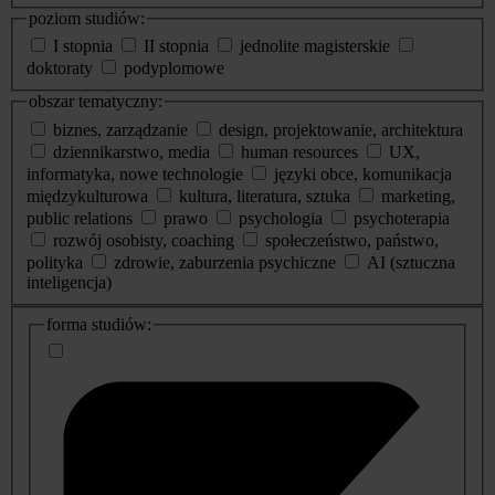
poziom studiów:
I stopnia
II stopnia
jednolite magisterskie
doktoraty
podyplomowe
obszar tematyczny:
biznes, zarządzanie
design, projektowanie, architektura
dziennikarstwo, media
human resources
UX,
informatyka, nowe technologie
języki obce, komunikacja
międzykulturowa
kultura, literatura, sztuka
marketing,
public relations
prawo
psychologia
psychoterapia
rozwój osobisty, coaching
społeczeństwo, państwo,
polityka
zdrowie, zaburzenia psychiczne
AI (sztuczna
inteligencja)
dodatkowe
forma studiów:
informacje
o
studiach