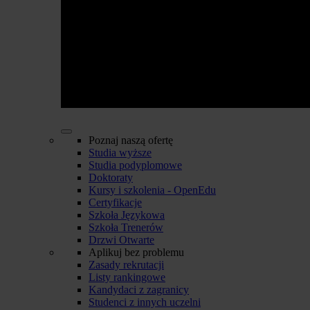
Poznaj naszą ofertę
Studia wyższe
Studia podyplomowe
Doktoraty
Kursy i szkolenia - OpenEdu
Certyfikacje
Szkoła Językowa
Szkoła Trenerów
Drzwi Otwarte
Aplikuj bez problemu
Zasady rekrutacji
Listy rankingowe
Kandydaci z zagranicy
Studenci z innych uczelni