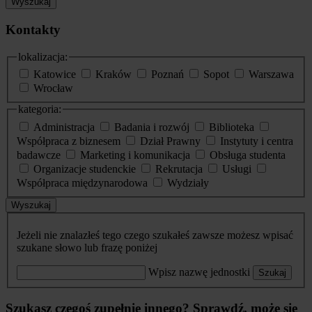
Wyszukaj
Kontakty
lokalizacja:
Katowice
Kraków
Poznań
Sopot
Warszawa
Wrocław
kategoria:
Administracja
Badania i rozwój
Biblioteka
Współpraca z biznesem
Dział Prawny
Instytuty i centra
badawcze
Marketing i komunikacja
Obsługa studenta
Organizacje studenckie
Rekrutacja
Usługi
Współpraca międzynarodowa
Wydziały
Wyszukaj
Jeżeli nie znalazłeś tego czego szukałeś zawsze możesz wpisać
szukane słowo lub frazę poniżej
Wpisz nazwę jednostki
Szukaj
Szukasz czegoś zupełnie innego? Sprawdź, może się