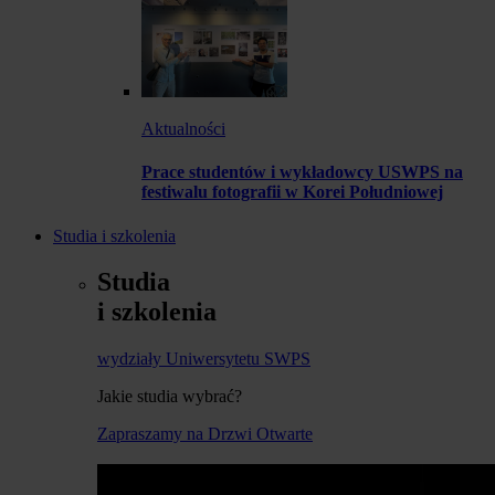
Aktualności
Prace studentów i wykładowcy USWPS na
festiwalu fotografii w Korei Południowej
Studia i szkolenia
Studia
i szkolenia
wydziały Uniwersytetu SWPS
Jakie studia wybrać?
Zapraszamy na Drzwi Otwarte