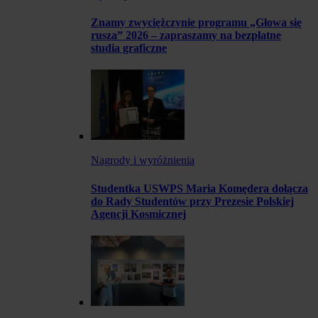
Znamy zwyciężczynie programu „Głowa się
rusza” 2026 – zapraszamy na bezpłatne
studia graficzne
Nagrody i wyróżnienia
Studentka USWPS Maria Komędera dołącza
do Rady Studentów przy Prezesie Polskiej
Agencji Kosmicznej