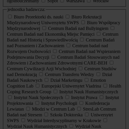
ogólnouczelniany
Sopot
Warszawa
Wrocław
jednostka badawcza:
Biuro Prorektorki ds. nauki
Biuro Rekrutacji
Międzynarodowej Uniwersytetu SWPS
Biuro Współpracy
Międzynarodowej
Centrum Badań nad Bullyingiem
Centrum Badań nad Ekonomiką Miejsc Pamięci
Centrum
Badań nad Historią i Sprawiedliwością
Centrum Badań
nad Poznaniem i Zachowaniem
Centrum badań nad
Rozwojem Osobowości
Centrum Badań nad Wspieraniem
Podejmowania Decyzji
Centrum Badań Stosowanych nad
Zdrowiem i Zachowaniami Zdrowotnymi CARE-BEH
Centrum Cywilizacji Azji Wschodniej
Centrum Studiów
nad Demokracją
Centrum Transferu Wiedzy
Dział
Badań Naukowych
Dział Marketingu
Emotion
Cognition Lab
Europejski Uniwersytet Viadrina
Health
Coping Research Group
Instytut Nauk Humanistycznych
Instytut Nauk Społecznych
Instytut Prawa
Instytut
Projektowania
Instytut Psychologii
Konfederacja
Lewiatan
Młodzi w Centrum Lab
StresLab Centrum
Badań nad Stresem
Szkoła Doktorska
Uniwersytet
SWPS
Wydział Interdyscyplinarny w Krakowie
Wydział Nauk Humanistycznych
Wydział Nauk