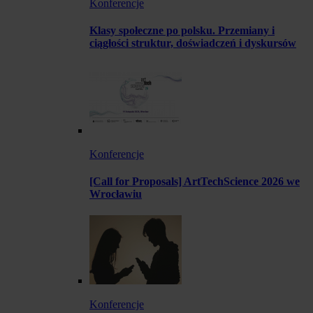
Konferencje
Klasy społeczne po polsku. Przemiany i
ciągłości struktur, doświadczeń i dyskursów
Konferencje
[Call for Proposals] ArtTechScience 2026 we
Wrocławiu
Konferencje