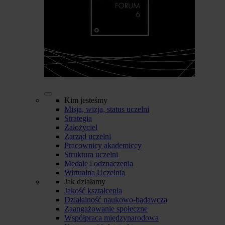
Kim jesteśmy
Misja, wizja, status uczelni
Strategia
Założyciel
Zarząd uczelni
Pracownicy akademiccy
Struktura uczelni
Medale i odznaczenia
Wirtualna Uczelnia
Jak działamy
Jakość kształcenia
Działalność naukowo-badawcza
Zaangażowanie społeczne
Współpraca międzynarodowa