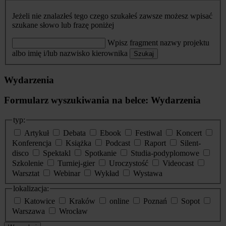
Jeżeli nie znalazłeś tego czego szukałeś zawsze możesz wpisać
szukane słowo lub frazę poniżej
Wpisz fragment nazwy projektu
albo imię i/lub nazwisko kierownika
Szukaj
Wydarzenia
Formularz wyszukiwania na belce: Wydarzenia
typ:
Artykuł
Debata
Ebook
Festiwal
Koncert
Konferencja
Książka
Podcast
Raport
Silent-
disco
Spektakl
Spotkanie
Studia-podyplomowe
Szkolenie
Turniej-gier
Uroczystość
Videocast
Warsztat
Webinar
Wykład
Wystawa
lokalizacja:
Katowice
Kraków
online
Poznań
Sopot
Warszawa
Wrocław