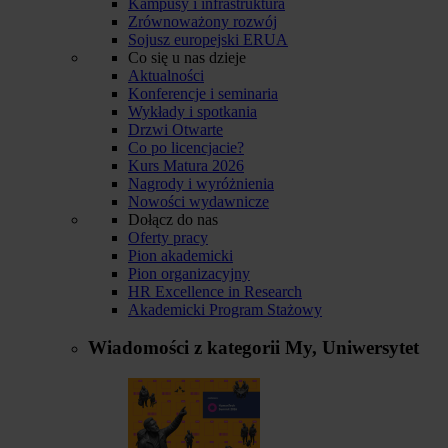
Kampusy i infrastruktura
Zrównoważony rozwój
Sojusz europejski ERUA
Co się u nas dzieje
Aktualności
Konferencje i seminaria
Wykłady i spotkania
Drzwi Otwarte
Co po licencjacie?
Kurs Matura 2026
Nagrody i wyróżnienia
Nowości wydawnicze
Dołącz do nas
Oferty pracy
Pion akademicki
Pion organizacyjny
HR Excellence in Research
Akademicki Program Stażowy
Wiadomości z kategorii
My, Uniwersytet