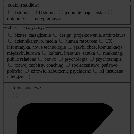
poziom studiów:
I stopnia
II stopnia
jednolite magisterskie
doktoraty
podyplomowe
obszar tematyczny:
biznes, zarządzanie
design, projektowanie, architektura
dziennikarstwo, media
human resources
UX,
informatyka, nowe technologie
języki obce, komunikacja
międzykulturowa
kultura, literatura, sztuka
marketing,
public relations
prawo
psychologia
psychoterapia
rozwój osobisty, coaching
społeczeństwo, państwo,
polityka
zdrowie, zaburzenia psychiczne
AI (sztuczna
inteligencja)
dodatkowe
forma studiów:
informacje
o
studiach