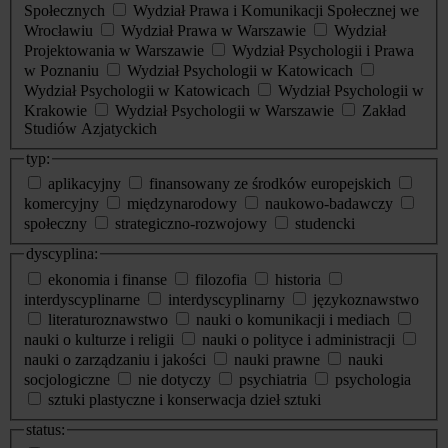
Społecznych
Wydział Prawa i Komunikacji Społecznej we
Wrocławiu
Wydział Prawa w Warszawie
Wydział
Projektowania w Warszawie
Wydział Psychologii i Prawa
w Poznaniu
Wydział Psychologii w Katowicach
Wydział Psychologii w Katowicach
Wydział Psychologii w
Krakowie
Wydział Psychologii w Warszawie
Zakład
Studiów Azjatyckich
typ:
aplikacyjny
finansowany ze środków europejskich
komercyjny
międzynarodowy
naukowo-badawczy
społeczny
strategiczno-rozwojowy
studencki
dyscyplina:
ekonomia i finanse
filozofia
historia
interdyscyplinarne
interdyscyplinarny
językoznawstwo
literaturoznawstwo
nauki o komunikacji i mediach
nauki o kulturze i religii
nauki o polityce i administracji
nauki o zarządzaniu i jakości
nauki prawne
nauki
socjologiczne
nie dotyczy
psychiatria
psychologia
sztuki plastyczne i konserwacja dzieł sztuki
status: