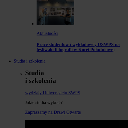
Aktualności
Prace studentów i wykładowcy USWPS na
festiwalu fotografii w Korei Południowej
Studia i szkolenia
Studia
i szkolenia
wydziały Uniwersytetu SWPS
Jakie studia wybrać?
Zapraszamy na Drzwi Otwarte