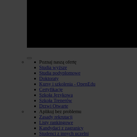
Poznaj naszą ofertę
Studia wyższe
Studia podyplomowe
Doktoraty
Kursy i szkolenia - OpenEdu
Certyfikacje
Szkoła Językowa
Szkoła Trenerów
Drzwi Otwarte
Aplikuj bez problemu
Zasady rekrutacji
Listy rankingowe
Kandydaci z zagranicy
Studenci z innych uczelni