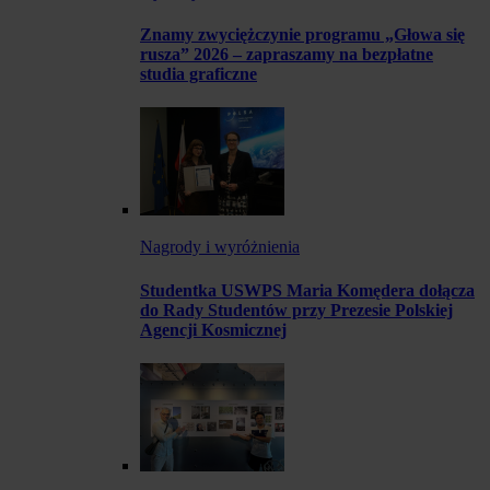
Znamy zwyciężczynie programu „Głowa się
rusza” 2026 – zapraszamy na bezpłatne
studia graficzne
Nagrody i wyróżnienia
Studentka USWPS Maria Komędera dołącza
do Rady Studentów przy Prezesie Polskiej
Agencji Kosmicznej