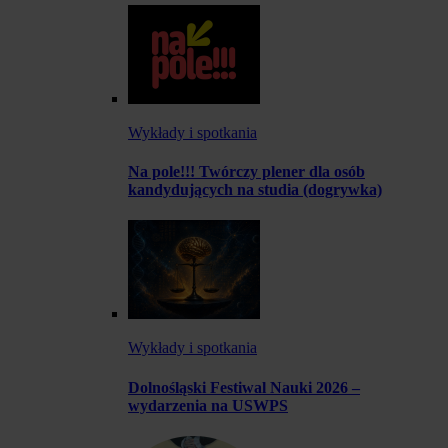
Wykłady i spotkania
Na pole!!! Twórczy plener dla osób
kandydujących na studia (dogrywka)
Wykłady i spotkania
Dolnośląski Festiwal Nauki 2026 –
wydarzenia na USWPS