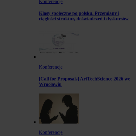
Konferencje
Klasy społeczne po polsku. Przemiany i
ciągłości struktur, doświadczeń i dyskursów
Konferencje
[Call for Proposals] ArtTechScience 2026 we
Wrocławiu
Konferencje