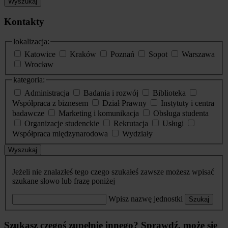
Wyszukaj
Kontakty
lokalizacja:
Katowice
Kraków
Poznań
Sopot
Warszawa
Wrocław
kategoria:
Administracja
Badania i rozwój
Biblioteka
Współpraca z biznesem
Dział Prawny
Instytuty i centra
badawcze
Marketing i komunikacja
Obsługa studenta
Organizacje studenckie
Rekrutacja
Usługi
Współpraca międzynarodowa
Wydziały
Wyszukaj
Jeżeli nie znalazłeś tego czego szukałeś zawsze możesz wpisać
szukane słowo lub frazę poniżej
Wpisz nazwę jednostki
Szukaj
Szukasz czegoś zupełnie innego? Sprawdź, może się