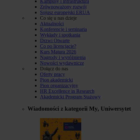
Kampusy i infrastruktura
Zrównoważony rozwój
Sojusz europejski ERUA
Co się u nas dzieje
Aktualności
Konferencje i seminaria
Wykłady i spotkania
Drzwi Otwarte
Co po licencjacie?
Kurs Matura 2026
Nagrody i wyróżnienia
Nowości wydawnicze
Dołącz do nas
Oferty pracy
Pion akademicki
Pion organizacyjny
HR Excellence in Research
Akademicki Program Stażowy
Wiadomości z kategorii
My, Uniwersytet