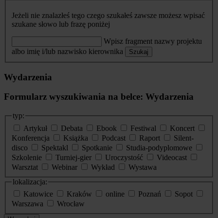
Jeżeli nie znalazłeś tego czego szukałeś zawsze możesz wpisać
szukane słowo lub frazę poniżej
Wpisz fragment nazwy projektu
albo imię i/lub nazwisko kierownika
Szukaj
Wydarzenia
Formularz wyszukiwania na belce: Wydarzenia
typ:
Artykuł
Debata
Ebook
Festiwal
Koncert
Konferencja
Książka
Podcast
Raport
Silent-
disco
Spektakl
Spotkanie
Studia-podyplomowe
Szkolenie
Turniej-gier
Uroczystość
Videocast
Warsztat
Webinar
Wykład
Wystawa
lokalizacja:
Katowice
Kraków
online
Poznań
Sopot
Warszawa
Wrocław