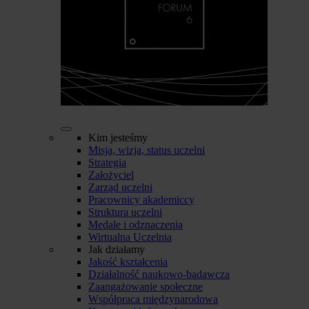
Kim jesteśmy
Misja, wizja, status uczelni
Strategia
Założyciel
Zarząd uczelni
Pracownicy akademiccy
Struktura uczelni
Medale i odznaczenia
Wirtualna Uczelnia
Jak działamy
Jakość kształcenia
Działalność naukowo-badawcza
Zaangażowanie społeczne
Współpraca międzynarodowa