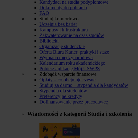
Kandydaci na studia podyplomowe
Dokumenty do pobrania
FAQ
Studiuj komfortowo
Uczelnia bez barier
Kampusy i infrastruktura
Zakwaterowanie na czas studiów
Biblioteki
Organizacje studenckie
Oferta Biura Karier: praktyki i staże
Wymiana międzynarodowa
Kalendarium roku akademickiego
Pobierz aplikację Mój USWPS
Zdobądź wsparcie finansowe
Opłaty – co obejmuje czesne
Studiuj za darmo – stypendia dla kandydatów
Stypendia dla studentów
Preferencyjne kredyty
Dofinansowanie przez pracodawcę
Wiadomości z kategorii
Studia i szkolenia