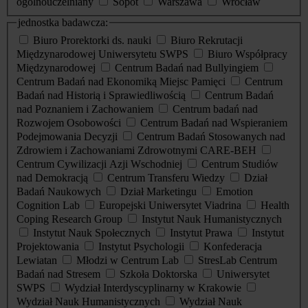
ogólnouczelniany
Sopot
Warszawa
Wrocław
jednostka badawcza:
Biuro Prorektorki ds. nauki
Biuro Rekrutacji
Międzynarodowej Uniwersytetu SWPS
Biuro Współpracy
Międzynarodowej
Centrum Badań nad Bullyingiem
Centrum Badań nad Ekonomiką Miejsc Pamięci
Centrum
Badań nad Historią i Sprawiedliwością
Centrum Badań
nad Poznaniem i Zachowaniem
Centrum badań nad
Rozwojem Osobowości
Centrum Badań nad Wspieraniem
Podejmowania Decyzji
Centrum Badań Stosowanych nad
Zdrowiem i Zachowaniami Zdrowotnymi CARE-BEH
Centrum Cywilizacji Azji Wschodniej
Centrum Studiów
nad Demokracją
Centrum Transferu Wiedzy
Dział
Badań Naukowych
Dział Marketingu
Emotion
Cognition Lab
Europejski Uniwersytet Viadrina
Health
Coping Research Group
Instytut Nauk Humanistycznych
Instytut Nauk Społecznych
Instytut Prawa
Instytut
Projektowania
Instytut Psychologii
Konfederacja
Lewiatan
Młodzi w Centrum Lab
StresLab Centrum
Badań nad Stresem
Szkoła Doktorska
Uniwersytet
SWPS
Wydział Interdyscyplinarny w Krakowie
Wydział Nauk Humanistycznych
Wydział Nauk