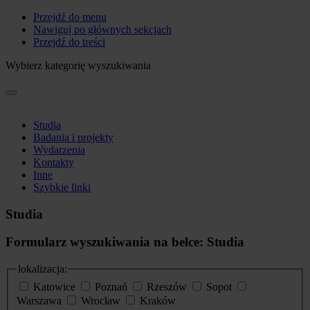
Przejdź do menu
Nawiguj po głównych sekcjach
Przejdź do treści
Wybierz kategorię wyszukiwania
Studia
Badania i projekty
Wydarzenia
Kontakty
Inne
Szybkie linki
Studia
Formularz wyszukiwania na belce: Studia
lokalizacja:
Katowice
Poznań
Rzeszów
Sopot
Warszawa
Wrocław
Kraków