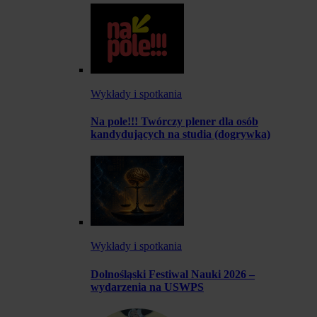
Wykłady i spotkania
Na pole!!! Twórczy plener dla osób
kandydujących na studia (dogrywka)
Wykłady i spotkania
Dolnośląski Festiwal Nauki 2026 –
wydarzenia na USWPS