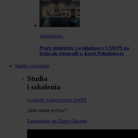
Aktualności
Prace studentów i wykładowcy USWPS na
festiwalu fotografii w Korei Południowej
Studia i szkolenia
Studia
i szkolenia
wydziały Uniwersytetu SWPS
Jakie studia wybrać?
Zapraszamy na Drzwi Otwarte