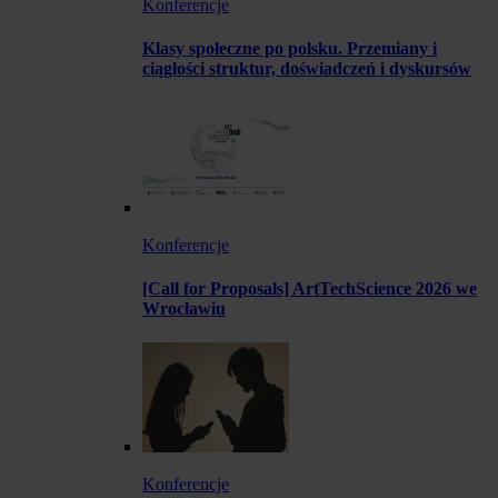
Konferencje
Klasy społeczne po polsku. Przemiany i
ciągłości struktur, doświadczeń i dyskursów
Konferencje
[Call for Proposals] ArtTechScience 2026 we
Wrocławiu
Konferencje