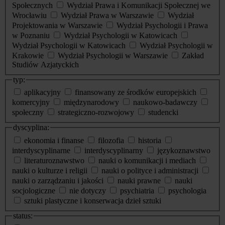
Społecznych
Wydział Prawa i Komunikacji Społecznej we
Wrocławiu
Wydział Prawa w Warszawie
Wydział
Projektowania w Warszawie
Wydział Psychologii i Prawa
w Poznaniu
Wydział Psychologii w Katowicach
Wydział Psychologii w Katowicach
Wydział Psychologii w
Krakowie
Wydział Psychologii w Warszawie
Zakład
Studiów Azjatyckich
typ:
aplikacyjny
finansowany ze środków europejskich
komercyjny
międzynarodowy
naukowo-badawczy
społeczny
strategiczno-rozwojowy
studencki
dyscyplina:
ekonomia i finanse
filozofia
historia
interdyscyplinarne
interdyscyplinarny
językoznawstwo
literaturoznawstwo
nauki o komunikacji i mediach
nauki o kulturze i religii
nauki o polityce i administracji
nauki o zarządzaniu i jakości
nauki prawne
nauki
socjologiczne
nie dotyczy
psychiatria
psychologia
sztuki plastyczne i konserwacja dzieł sztuki
status: