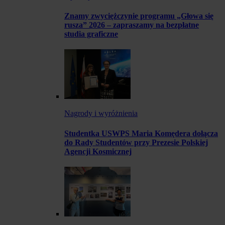
Znamy zwyciężczynie programu „Głowa się
rusza” 2026 – zapraszamy na bezpłatne
studia graficzne
Nagrody i wyróżnienia
Studentka USWPS Maria Komędera dołącza
do Rady Studentów przy Prezesie Polskiej
Agencji Kosmicznej