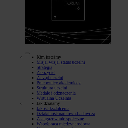
Kim jesteśmy
Misja, wizja, status uczelni
Strategia
Założyciel
Zarząd uczelni
Pracownicy akademiccy
Struktura uczelni
Medale i odznaczenia
Wirtualna Uczelnia
Jak działamy
Jakość kształcenia
Działalność naukowo-badawcza
Zaangażowanie społeczne
Współpraca międzynarodowa