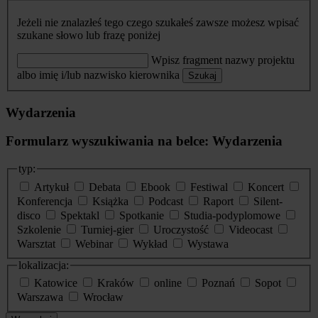
Jeżeli nie znalazłeś tego czego szukałeś zawsze możesz wpisać
szukane słowo lub frazę poniżej
Wpisz fragment nazwy projektu
albo imię i/lub nazwisko kierownika
Szukaj
Wydarzenia
Formularz wyszukiwania na belce: Wydarzenia
typ:
Artykuł
Debata
Ebook
Festiwal
Koncert
Konferencja
Książka
Podcast
Raport
Silent-
disco
Spektakl
Spotkanie
Studia-podyplomowe
Szkolenie
Turniej-gier
Uroczystość
Videocast
Warsztat
Webinar
Wykład
Wystawa
lokalizacja:
Katowice
Kraków
online
Poznań
Sopot
Warszawa
Wrocław