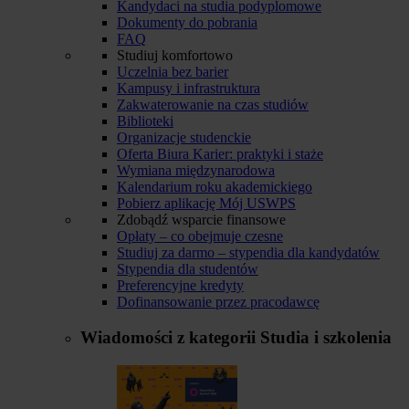
Kandydaci na studia podyplomowe
Dokumenty do pobrania
FAQ
Studiuj komfortowo
Uczelnia bez barier
Kampusy i infrastruktura
Zakwaterowanie na czas studiów
Biblioteki
Organizacje studenckie
Oferta Biura Karier: praktyki i staże
Wymiana międzynarodowa
Kalendarium roku akademickiego
Pobierz aplikację Mój USWPS
Zdobądź wsparcie finansowe
Opłaty – co obejmuje czesne
Studiuj za darmo – stypendia dla kandydatów
Stypendia dla studentów
Preferencyjne kredyty
Dofinansowanie przez pracodawcę
Wiadomości z kategorii
Studia i szkolenia