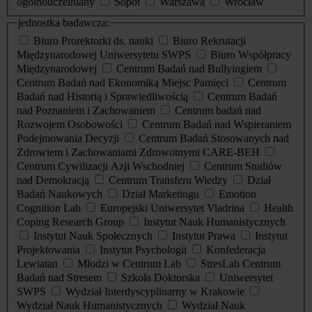
ogólnouczelniany
Sopot
Warszawa
Wrocław
jednostka badawcza:
Biuro Prorektorki ds. nauki
Biuro Rekrutacji
Międzynarodowej Uniwersytetu SWPS
Biuro Współpracy
Międzynarodowej
Centrum Badań nad Bullyingiem
Centrum Badań nad Ekonomiką Miejsc Pamięci
Centrum
Badań nad Historią i Sprawiedliwością
Centrum Badań
nad Poznaniem i Zachowaniem
Centrum badań nad
Rozwojem Osobowości
Centrum Badań nad Wspieraniem
Podejmowania Decyzji
Centrum Badań Stosowanych nad
Zdrowiem i Zachowaniami Zdrowotnymi CARE-BEH
Centrum Cywilizacji Azji Wschodniej
Centrum Studiów
nad Demokracją
Centrum Transferu Wiedzy
Dział
Badań Naukowych
Dział Marketingu
Emotion
Cognition Lab
Europejski Uniwersytet Viadrina
Health
Coping Research Group
Instytut Nauk Humanistycznych
Instytut Nauk Społecznych
Instytut Prawa
Instytut
Projektowania
Instytut Psychologii
Konfederacja
Lewiatan
Młodzi w Centrum Lab
StresLab Centrum
Badań nad Stresem
Szkoła Doktorska
Uniwersytet
SWPS
Wydział Interdyscyplinarny w Krakowie
Wydział Nauk Humanistycznych
Wydział Nauk