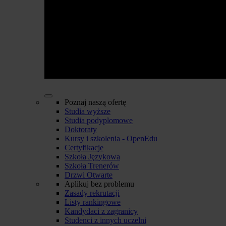
Poznaj naszą ofertę
Studia wyższe
Studia podyplomowe
Doktoraty
Kursy i szkolenia - OpenEdu
Certyfikacje
Szkoła Językowa
Szkoła Trenerów
Drzwi Otwarte
Aplikuj bez problemu
Zasady rekrutacji
Listy rankingowe
Kandydaci z zagranicy
Studenci z innych uczelni