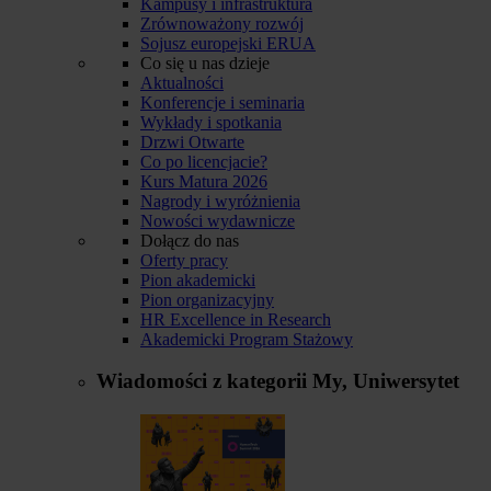
Kampusy i infrastruktura
Zrównoważony rozwój
Sojusz europejski ERUA
Co się u nas dzieje
Aktualności
Konferencje i seminaria
Wykłady i spotkania
Drzwi Otwarte
Co po licencjacie?
Kurs Matura 2026
Nagrody i wyróżnienia
Nowości wydawnicze
Dołącz do nas
Oferty pracy
Pion akademicki
Pion organizacyjny
HR Excellence in Research
Akademicki Program Stażowy
Wiadomości z kategorii
My, Uniwersytet