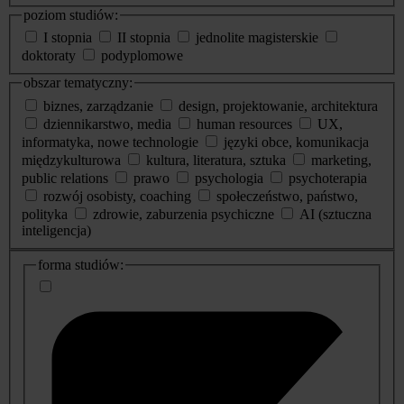
poziom studiów:
I stopnia
II stopnia
jednolite magisterskie
doktoraty
podyplomowe
obszar tematyczny:
biznes, zarządzanie
design, projektowanie, architektura
dziennikarstwo, media
human resources
UX,
informatyka, nowe technologie
języki obce, komunikacja
międzykulturowa
kultura, literatura, sztuka
marketing,
public relations
prawo
psychologia
psychoterapia
rozwój osobisty, coaching
społeczeństwo, państwo,
polityka
zdrowie, zaburzenia psychiczne
AI (sztuczna
inteligencja)
dodatkowe
forma studiów:
informacje
o
studiach