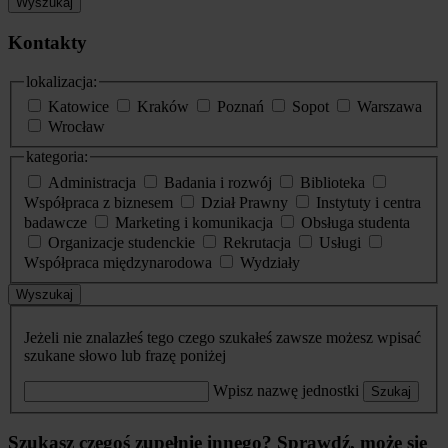
Wyszukaj
Kontakty
lokalizacja:
Katowice
Kraków
Poznań
Sopot
Warszawa
Wrocław
kategoria:
Administracja
Badania i rozwój
Biblioteka
Współpraca z biznesem
Dział Prawny
Instytuty i centra
badawcze
Marketing i komunikacja
Obsługa studenta
Organizacje studenckie
Rekrutacja
Usługi
Współpraca międzynarodowa
Wydziały
Wyszukaj
Jeżeli nie znalazłeś tego czego szukałeś zawsze możesz wpisać
szukane słowo lub frazę poniżej
Wpisz nazwę jednostki
Szukaj
Szukasz czegoś zupełnie innego? Sprawdź, może się