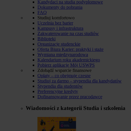
Kandydaci na studia podyplomowe
Dokumenty do pobrania
FAQ
Studiuj komfortowo
Uczelnia bez barier
Kampusy i infrastruktura
Zakwaterowanie na czas studiów
Biblioteki
Organizacje studenckie
Oferta Biura Karier: praktyki i staże
Wymiana międzynarodowa
Kalendarium roku akademickiego
Pobierz aplikację Mój USWPS
Zdobądź wsparcie finansowe
Opłaty – co obejmuje czesne
Studiuj za darmo – stypendia dla kandydatów
Stypendia dla studentów
Preferencyjne kredyty
Dofinansowanie przez pracodawcę
Wiadomości z kategorii
Studia i szkolenia