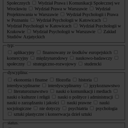
Społecznych
Wydział Prawa i Komunikacji Społecznej we
Wrocławiu
Wydział Prawa w Warszawie
Wydział
Projektowania w Warszawie
Wydział Psychologii i Prawa
w Poznaniu
Wydział Psychologii w Katowicach
Wydział Psychologii w Katowicach
Wydział Psychologii w
Krakowie
Wydział Psychologii w Warszawie
Zakład
Studiów Azjatyckich
typ:
aplikacyjny
finansowany ze środków europejskich
komercyjny
międzynarodowy
naukowo-badawczy
społeczny
strategiczno-rozwojowy
studencki
dyscyplina:
ekonomia i finanse
filozofia
historia
interdyscyplinarne
interdyscyplinarny
językoznawstwo
literaturoznawstwo
nauki o komunikacji i mediach
nauki o kulturze i religii
nauki o polityce i administracji
nauki o zarządzaniu i jakości
nauki prawne
nauki
socjologiczne
nie dotyczy
psychiatria
psychologia
sztuki plastyczne i konserwacja dzieł sztuki
status: