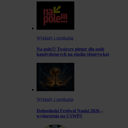
Wykłady i spotkania
Na pole!!! Twórczy plener dla osób
kandydujących na studia (dogrywka)
Wykłady i spotkania
Dolnośląski Festiwal Nauki 2026 –
wydarzenia na USWPS