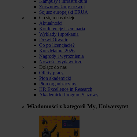
Kampusy i infrastruktura
Zrównoważony rozwój
Sojusz europejski ERUA
Co się u nas dzieje
Aktualności
Konferencje i seminaria
Wykłady i spotkania
Drzwi Otwarte
Co po licencjacie?
Kurs Matura 2026
Nagrody i wyróżnienia
Nowości wydawnicze
Dołącz do nas
Oferty pracy
Pion akademicki
Pion organizacyjny
HR Excellence in Research
Akademicki Program Stażowy
Wiadomości z kategorii
My, Uniwersytet