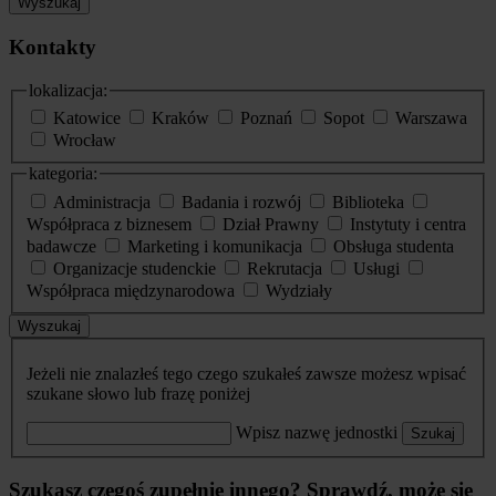
Wyszukaj
Kontakty
lokalizacja:
Katowice
Kraków
Poznań
Sopot
Warszawa
Wrocław
kategoria:
Administracja
Badania i rozwój
Biblioteka
Współpraca z biznesem
Dział Prawny
Instytuty i centra
badawcze
Marketing i komunikacja
Obsługa studenta
Organizacje studenckie
Rekrutacja
Usługi
Współpraca międzynarodowa
Wydziały
Wyszukaj
Jeżeli nie znalazłeś tego czego szukałeś zawsze możesz wpisać
szukane słowo lub frazę poniżej
Wpisz nazwę jednostki
Szukaj
Szukasz czegoś zupełnie innego? Sprawdź, może się