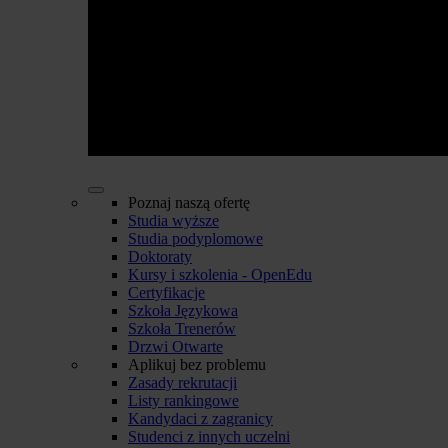
Poznaj naszą ofertę
Studia wyższe
Studia podyplomowe
Doktoraty
Kursy i szkolenia - OpenEdu
Certyfikacje
Szkoła Językowa
Szkoła Trenerów
Drzwi Otwarte
Aplikuj bez problemu
Zasady rekrutacji
Listy rankingowe
Kandydaci z zagranicy
Studenci z innych uczelni