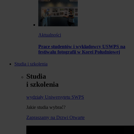
Aktualności
Prace studentów i wykładowcy USWPS na
festiwalu fotografii w Korei Południowej
Studia i szkolenia
Studia
i szkolenia
wydziały Uniwersytetu SWPS
Jakie studia wybrać?
Zapraszamy na Drzwi Otwarte