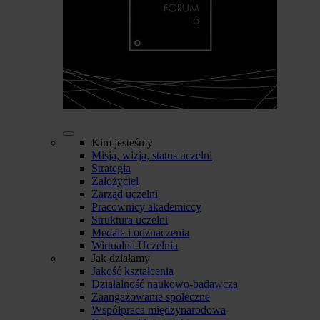
Kim jesteśmy
Misja, wizja, status uczelni
Strategia
Założyciel
Zarząd uczelni
Pracownicy akademiccy
Struktura uczelni
Medale i odznaczenia
Wirtualna Uczelnia
Jak działamy
Jakość kształcenia
Działalność naukowo-badawcza
Zaangażowanie społeczne
Współpraca międzynarodowa