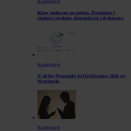
Konferencje
Klasy społeczne po polsku. Przemiany i
ciągłości struktur, doświadczeń i dyskursów
Konferencje
[Call for Proposals] ArtTechScience 2026 we
Wrocławiu
Konferencje