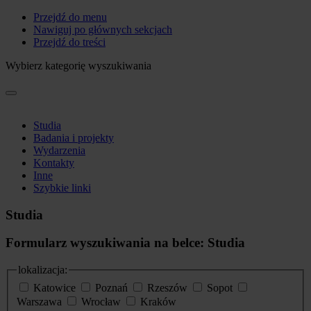
Przejdź do menu
Nawiguj po głównych sekcjach
Przejdź do treści
Wybierz kategorię wyszukiwania
Studia
Badania i projekty
Wydarzenia
Kontakty
Inne
Szybkie linki
Studia
Formularz wyszukiwania na belce: Studia
lokalizacja:
Katowice
Poznań
Rzeszów
Sopot
Warszawa
Wrocław
Kraków