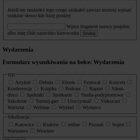
Jeżeli nie znalazłeś tego czego szukałeś zawsze możesz wpisać
szukane słowo lub frazę poniżej
Wpisz fragment nazwy projektu
albo imię i/lub nazwisko kierownika
Szukaj
Wydarzenia
Formularz wyszukiwania na belce: Wydarzenia
typ:
Artykuł
Debata
Ebook
Festiwal
Koncert
Konferencja
Książka
Podcast
Raport
Silent-
disco
Spektakl
Spotkanie
Studia-podyplomowe
Szkolenie
Turniej-gier
Uroczystość
Videocast
Warsztat
Webinar
Wykład
Wystawa
lokalizacja:
Katowice
Kraków
online
Poznań
Sopot
Warszawa
Wrocław