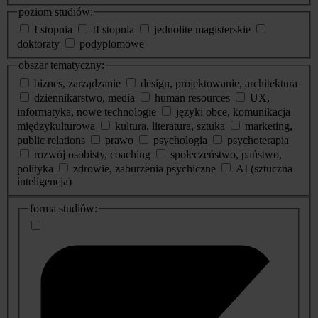
poziom studiów:
I stopnia
II stopnia
jednolite magisterskie
doktoraty
podyplomowe
obszar tematyczny:
biznes, zarządzanie
design, projektowanie, architektura
dziennikarstwo, media
human resources
UX,
informatyka, nowe technologie
języki obce, komunikacja
międzykulturowa
kultura, literatura, sztuka
marketing,
public relations
prawo
psychologia
psychoterapia
rozwój osobisty, coaching
społeczeństwo, państwo,
polityka
zdrowie, zaburzenia psychiczne
AI (sztuczna
inteligencja)
dodatkowe
forma studiów:
informacje
o
studiach