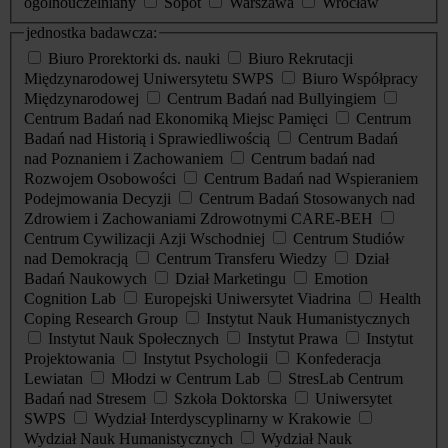
ogólnouczelniany
Sopot
Warszawa
Wrocław
jednostka badawcza:
Biuro Prorektorki ds. nauki
Biuro Rekrutacji
Międzynarodowej Uniwersytetu SWPS
Biuro Współpracy
Międzynarodowej
Centrum Badań nad Bullyingiem
Centrum Badań nad Ekonomiką Miejsc Pamięci
Centrum
Badań nad Historią i Sprawiedliwością
Centrum Badań
nad Poznaniem i Zachowaniem
Centrum badań nad
Rozwojem Osobowości
Centrum Badań nad Wspieraniem
Podejmowania Decyzji
Centrum Badań Stosowanych nad
Zdrowiem i Zachowaniami Zdrowotnymi CARE-BEH
Centrum Cywilizacji Azji Wschodniej
Centrum Studiów
nad Demokracją
Centrum Transferu Wiedzy
Dział
Badań Naukowych
Dział Marketingu
Emotion
Cognition Lab
Europejski Uniwersytet Viadrina
Health
Coping Research Group
Instytut Nauk Humanistycznych
Instytut Nauk Społecznych
Instytut Prawa
Instytut
Projektowania
Instytut Psychologii
Konfederacja
Lewiatan
Młodzi w Centrum Lab
StresLab Centrum
Badań nad Stresem
Szkoła Doktorska
Uniwersytet
SWPS
Wydział Interdyscyplinarny w Krakowie
Wydział Nauk Humanistycznych
Wydział Nauk