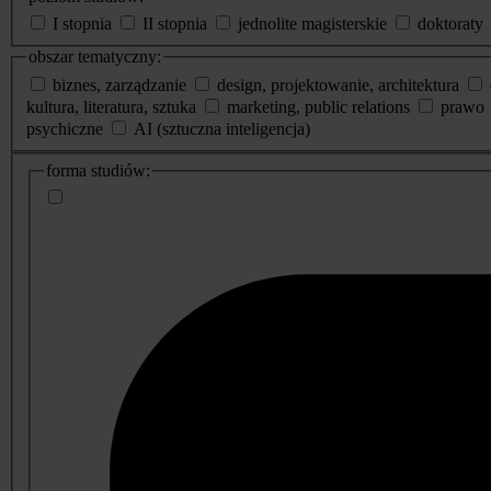
I stopnia
II stopnia
jednolite magisterskie
doktoraty
obszar tematyczny:
biznes, zarządzanie
design, projektowanie, architektura
kultura, literatura, sztuka
marketing, public relations
prawo
psychiczne
AI (sztuczna inteligencja)
dodatkowe
forma studiów:
informacje
o
studiach