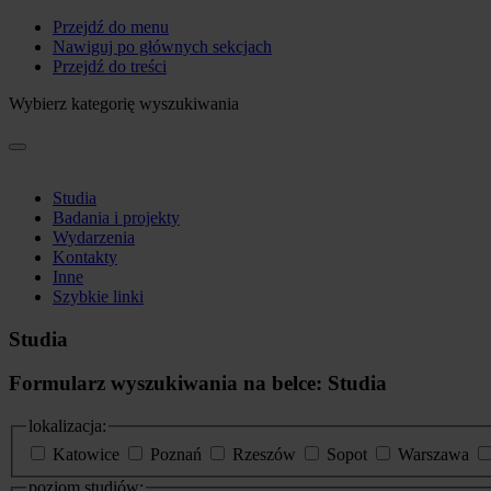
Przejdź do menu
Nawiguj po głównych sekcjach
Przejdź do treści
Wybierz kategorię wyszukiwania
Studia
Badania i projekty
Wydarzenia
Kontakty
Inne
Szybkie linki
Studia
Formularz wyszukiwania na belce: Studia
lokalizacja:
Katowice
Poznań
Rzeszów
Sopot
Warszawa
poziom studiów: