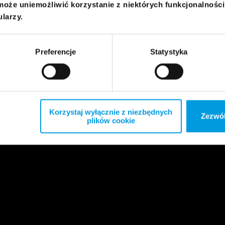
może uniemożliwić korzystanie z niektórych funkcjonalnośc
ularzy.
Preferencje
Statystyka
Korzystaj wyłącznie z niezbędnych
Zezwól
plików cookie