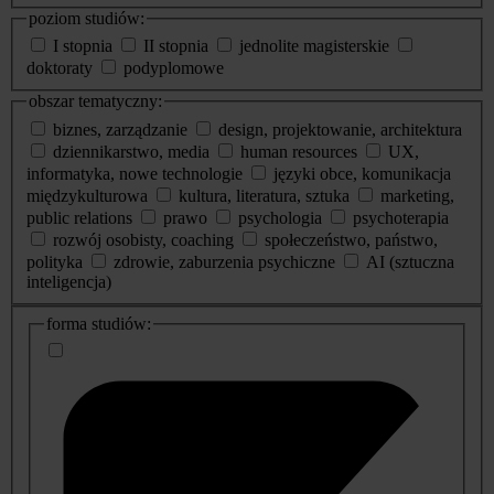
poziom studiów:
I stopnia
II stopnia
jednolite magisterskie
doktoraty
podyplomowe
obszar tematyczny:
biznes, zarządzanie
design, projektowanie, architektura
dziennikarstwo, media
human resources
UX,
informatyka, nowe technologie
języki obce, komunikacja
międzykulturowa
kultura, literatura, sztuka
marketing,
public relations
prawo
psychologia
psychoterapia
rozwój osobisty, coaching
społeczeństwo, państwo,
polityka
zdrowie, zaburzenia psychiczne
AI (sztuczna
inteligencja)
dodatkowe
forma studiów:
informacje
o
studiach