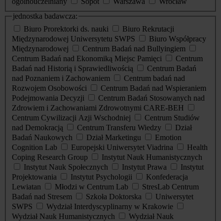
ogólnouczelniany
Sopot
Warszawa
Wrocław
jednostka badawcza:
Biuro Prorektorki ds. nauki
Biuro Rekrutacji
Międzynarodowej Uniwersytetu SWPS
Biuro Współpracy
Międzynarodowej
Centrum Badań nad Bullyingiem
Centrum Badań nad Ekonomiką Miejsc Pamięci
Centrum
Badań nad Historią i Sprawiedliwością
Centrum Badań
nad Poznaniem i Zachowaniem
Centrum badań nad
Rozwojem Osobowości
Centrum Badań nad Wspieraniem
Podejmowania Decyzji
Centrum Badań Stosowanych nad
Zdrowiem i Zachowaniami Zdrowotnymi CARE-BEH
Centrum Cywilizacji Azji Wschodniej
Centrum Studiów
nad Demokracją
Centrum Transferu Wiedzy
Dział
Badań Naukowych
Dział Marketingu
Emotion
Cognition Lab
Europejski Uniwersytet Viadrina
Health
Coping Research Group
Instytut Nauk Humanistycznych
Instytut Nauk Społecznych
Instytut Prawa
Instytut
Projektowania
Instytut Psychologii
Konfederacja
Lewiatan
Młodzi w Centrum Lab
StresLab Centrum
Badań nad Stresem
Szkoła Doktorska
Uniwersytet
SWPS
Wydział Interdyscyplinarny w Krakowie
Wydział Nauk Humanistycznych
Wydział Nauk