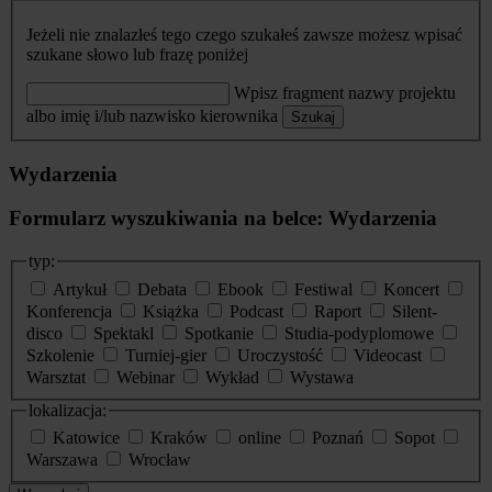
Jeżeli nie znalazłeś tego czego szukałeś zawsze możesz wpisać
szukane słowo lub frazę poniżej
Wpisz fragment nazwy projektu
albo imię i/lub nazwisko kierownika
Szukaj
Wydarzenia
Formularz wyszukiwania na belce: Wydarzenia
typ:
Artykuł
Debata
Ebook
Festiwal
Koncert
Konferencja
Książka
Podcast
Raport
Silent-
disco
Spektakl
Spotkanie
Studia-podyplomowe
Szkolenie
Turniej-gier
Uroczystość
Videocast
Warsztat
Webinar
Wykład
Wystawa
lokalizacja:
Katowice
Kraków
online
Poznań
Sopot
Warszawa
Wrocław