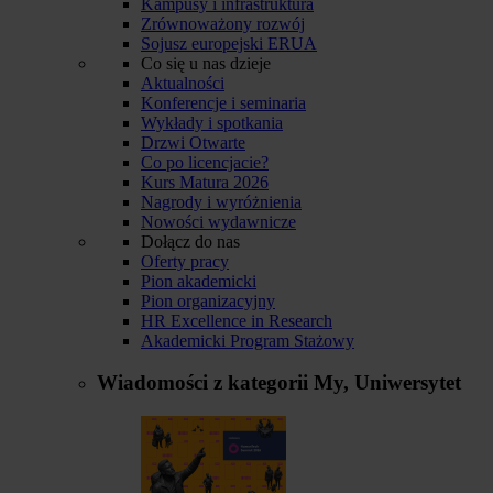
Kampusy i infrastruktura
Zrównoważony rozwój
Sojusz europejski ERUA
Co się u nas dzieje
Aktualności
Konferencje i seminaria
Wykłady i spotkania
Drzwi Otwarte
Co po licencjacie?
Kurs Matura 2026
Nagrody i wyróżnienia
Nowości wydawnicze
Dołącz do nas
Oferty pracy
Pion akademicki
Pion organizacyjny
HR Excellence in Research
Akademicki Program Stażowy
Wiadomości z kategorii
My, Uniwersytet