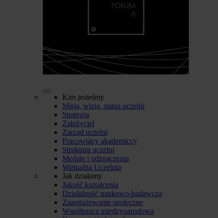
Kim jesteśmy
Misja, wizja, status uczelni
Strategia
Założyciel
Zarząd uczelni
Pracownicy akademiccy
Struktura uczelni
Medale i odznaczenia
Wirtualna Uczelnia
Jak działamy
Jakość kształcenia
Działalność naukowo-badawcza
Zaangażowanie społeczne
Współpraca międzynarodowa