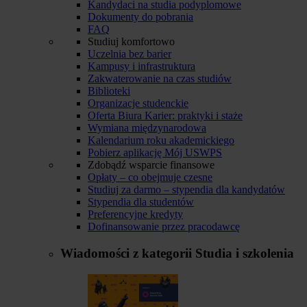
Kandydaci na studia podyplomowe
Dokumenty do pobrania
FAQ
Studiuj komfortowo
Uczelnia bez barier
Kampusy i infrastruktura
Zakwaterowanie na czas studiów
Biblioteki
Organizacje studenckie
Oferta Biura Karier: praktyki i staże
Wymiana międzynarodowa
Kalendarium roku akademickiego
Pobierz aplikację Mój USWPS
Zdobądź wsparcie finansowe
Opłaty – co obejmuje czesne
Studiuj za darmo – stypendia dla kandydatów
Stypendia dla studentów
Preferencyjne kredyty
Dofinansowanie przez pracodawcę
Wiadomości z kategorii
Studia i szkolenia