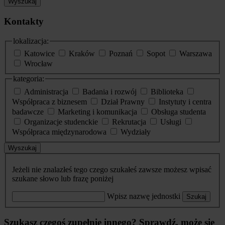
Wyszukaj
Kontakty
lokalizacja:
Katowice
Kraków
Poznań
Sopot
Warszawa
Wrocław
kategoria:
Administracja
Badania i rozwój
Biblioteka
Współpraca z biznesem
Dział Prawny
Instytuty i centra
badawcze
Marketing i komunikacja
Obsługa studenta
Organizacje studenckie
Rekrutacja
Usługi
Współpraca międzynarodowa
Wydziały
Wyszukaj
Jeżeli nie znalazłeś tego czego szukałeś zawsze możesz wpisać
szukane słowo lub frazę poniżej
Wpisz nazwę jednostki
Szukaj
Szukasz czegoś zupełnie innego? Sprawdź, może się