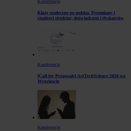
Konferencje
Klasy społeczne po polsku. Przemiany i
ciągłości struktur, doświadczeń i dyskursów
Konferencje
[Call for Proposals] ArtTechScience 2026 we
Wrocławiu
Konferencje