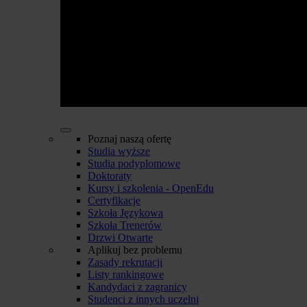
Poznaj naszą ofertę
Studia wyższe
Studia podyplomowe
Doktoraty
Kursy i szkolenia - OpenEdu
Certyfikacje
Szkoła Językowa
Szkoła Trenerów
Drzwi Otwarte
Aplikuj bez problemu
Zasady rekrutacji
Listy rankingowe
Kandydaci z zagranicy
Studenci z innych uczelni