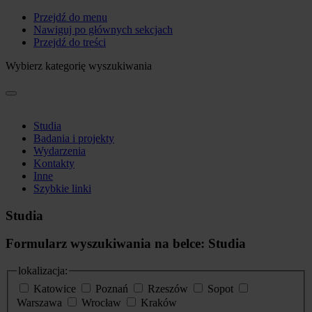
Przejdź do menu
Nawiguj po głównych sekcjach
Przejdź do treści
Wybierz kategorię wyszukiwania
Studia
Badania i projekty
Wydarzenia
Kontakty
Inne
Szybkie linki
Studia
Formularz wyszukiwania na belce: Studia
lokalizacja:
Katowice
Poznań
Rzeszów
Sopot
Warszawa
Wrocław
Kraków