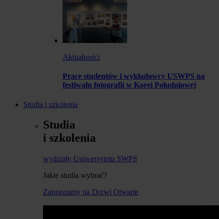
Aktualności
Prace studentów i wykładowcy USWPS na
festiwalu fotografii w Korei Południowej
Studia i szkolenia
Studia
i szkolenia
wydziały Uniwersytetu SWPS
Jakie studia wybrać?
Zapraszamy na Drzwi Otwarte