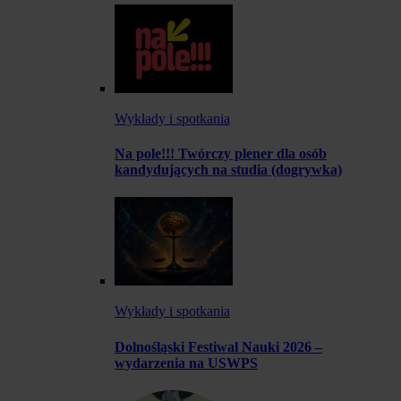
Wykłady i spotkania
Na pole!!! Twórczy plener dla osób
kandydujących na studia (dogrywka)
Wykłady i spotkania
Dolnośląski Festiwal Nauki 2026 –
wydarzenia na USWPS