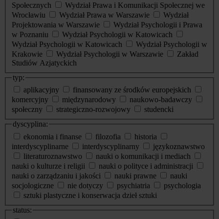
Społecznych
Wydział Prawa i Komunikacji Społecznej we
Wrocławiu
Wydział Prawa w Warszawie
Wydział
Projektowania w Warszawie
Wydział Psychologii i Prawa
w Poznaniu
Wydział Psychologii w Katowicach
Wydział Psychologii w Katowicach
Wydział Psychologii w
Krakowie
Wydział Psychologii w Warszawie
Zakład
Studiów Azjatyckich
typ:
aplikacyjny
finansowany ze środków europejskich
komercyjny
międzynarodowy
naukowo-badawczy
społeczny
strategiczno-rozwojowy
studencki
dyscyplina:
ekonomia i finanse
filozofia
historia
interdyscyplinarne
interdyscyplinarny
językoznawstwo
literaturoznawstwo
nauki o komunikacji i mediach
nauki o kulturze i religii
nauki o polityce i administracji
nauki o zarządzaniu i jakości
nauki prawne
nauki
socjologiczne
nie dotyczy
psychiatria
psychologia
sztuki plastyczne i konserwacja dzieł sztuki
status: