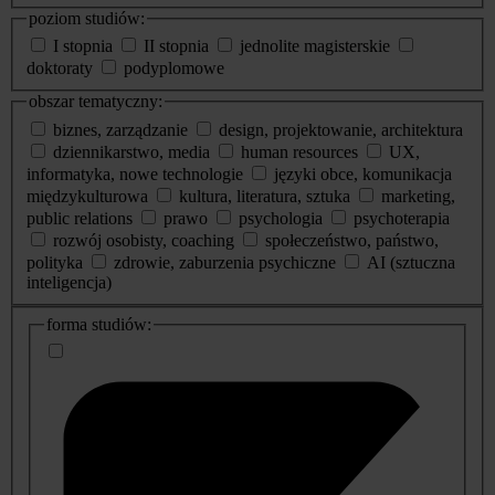
poziom studiów:
I stopnia
II stopnia
jednolite magisterskie
doktoraty
podyplomowe
obszar tematyczny:
biznes, zarządzanie
design, projektowanie, architektura
dziennikarstwo, media
human resources
UX,
informatyka, nowe technologie
języki obce, komunikacja
międzykulturowa
kultura, literatura, sztuka
marketing,
public relations
prawo
psychologia
psychoterapia
rozwój osobisty, coaching
społeczeństwo, państwo,
polityka
zdrowie, zaburzenia psychiczne
AI (sztuczna
inteligencja)
dodatkowe
forma studiów:
informacje
o
studiach