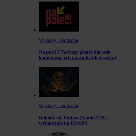
Wykłady i spotkania
Na pole!!! Twórczy plener dla osób
kandydujących na studia (dogrywka)
Wykłady i spotkania
Dolnośląski Festiwal Nauki 2026 –
wydarzenia na USWPS