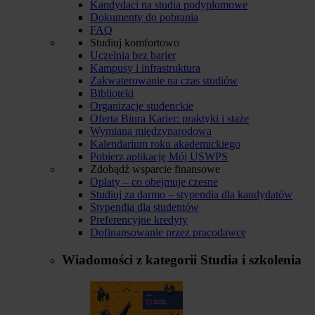
Kandydaci na studia podyplomowe
Dokumenty do pobrania
FAQ
Studiuj komfortowo
Uczelnia bez barier
Kampusy i infrastruktura
Zakwaterowanie na czas studiów
Biblioteki
Organizacje studenckie
Oferta Biura Karier: praktyki i staże
Wymiana międzynarodowa
Kalendarium roku akademickiego
Pobierz aplikację Mój USWPS
Zdobądź wsparcie finansowe
Opłaty – co obejmuje czesne
Studiuj za darmo – stypendia dla kandydatów
Stypendia dla studentów
Preferencyjne kredyty
Dofinansowanie przez pracodawcę
Wiadomości z kategorii
Studia i szkolenia