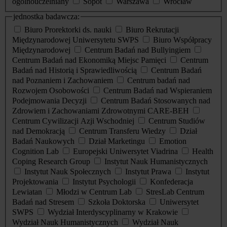
ogólnouczelniany
Sopot
Warszawa
Wrocław
jednostka badawcza:
Biuro Prorektorki ds. nauki
Biuro Rekrutacji
Międzynarodowej Uniwersytetu SWPS
Biuro Współpracy
Międzynarodowej
Centrum Badań nad Bullyingiem
Centrum Badań nad Ekonomiką Miejsc Pamięci
Centrum
Badań nad Historią i Sprawiedliwością
Centrum Badań
nad Poznaniem i Zachowaniem
Centrum badań nad
Rozwojem Osobowości
Centrum Badań nad Wspieraniem
Podejmowania Decyzji
Centrum Badań Stosowanych nad
Zdrowiem i Zachowaniami Zdrowotnymi CARE-BEH
Centrum Cywilizacji Azji Wschodniej
Centrum Studiów
nad Demokracją
Centrum Transferu Wiedzy
Dział
Badań Naukowych
Dział Marketingu
Emotion
Cognition Lab
Europejski Uniwersytet Viadrina
Health
Coping Research Group
Instytut Nauk Humanistycznych
Instytut Nauk Społecznych
Instytut Prawa
Instytut
Projektowania
Instytut Psychologii
Konfederacja
Lewiatan
Młodzi w Centrum Lab
StresLab Centrum
Badań nad Stresem
Szkoła Doktorska
Uniwersytet
SWPS
Wydział Interdyscyplinarny w Krakowie
Wydział Nauk Humanistycznych
Wydział Nauk