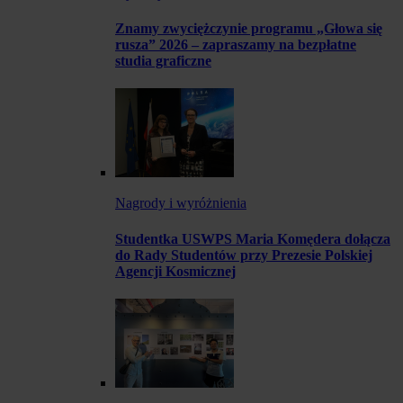
Znamy zwyciężczynie programu „Głowa się
rusza” 2026 – zapraszamy na bezpłatne
studia graficzne
Nagrody i wyróżnienia
Studentka USWPS Maria Komędera dołącza
do Rady Studentów przy Prezesie Polskiej
Agencji Kosmicznej