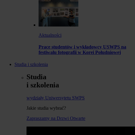
Aktualności
Prace studentów i wykładowcy USWPS na
festiwalu fotografii w Korei Południowej
Studia i szkolenia
Studia
i szkolenia
wydziały Uniwersytetu SWPS
Jakie studia wybrać?
Zapraszamy na Drzwi Otwarte