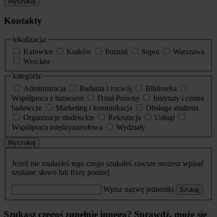
Wyszukaj
Kontakty
lokalizacja:
Katowice
Kraków
Poznań
Sopot
Warszawa
Wrocław
kategoria:
Administracja
Badania i rozwój
Biblioteka
Współpraca z biznesem
Dział Prawny
Instytuty i centra
badawcze
Marketing i komunikacja
Obsługa studenta
Organizacje studenckie
Rekrutacja
Usługi
Współpraca międzynarodowa
Wydziały
Wyszukaj
Jeżeli nie znalazłeś tego czego szukałeś zawsze możesz wpisać
szukane słowo lub frazę poniżej
Wpisz nazwę jednostki
Szukaj
Szukasz czegoś zupełnie innego? Sprawdź, może się