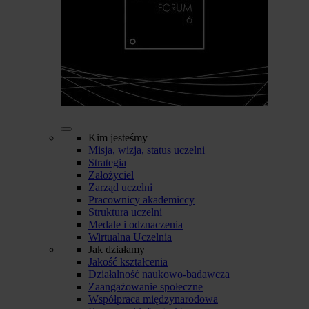
Kim jesteśmy
Misja, wizja, status uczelni
Strategia
Założyciel
Zarząd uczelni
Pracownicy akademiccy
Struktura uczelni
Medale i odznaczenia
Wirtualna Uczelnia
Jak działamy
Jakość kształcenia
Działalność naukowo-badawcza
Zaangażowanie społeczne
Współpraca międzynarodowa