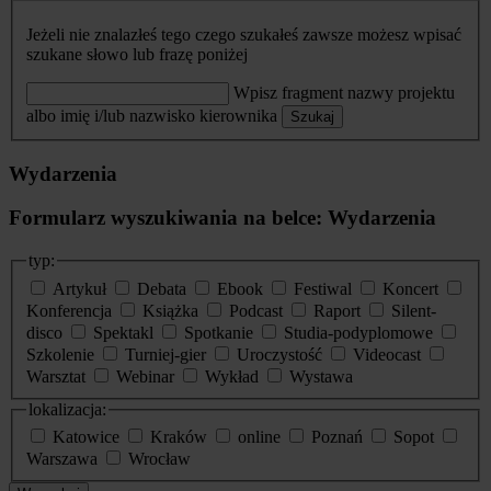
Jeżeli nie znalazłeś tego czego szukałeś zawsze możesz wpisać
szukane słowo lub frazę poniżej
Wpisz fragment nazwy projektu
albo imię i/lub nazwisko kierownika
Szukaj
Wydarzenia
Formularz wyszukiwania na belce: Wydarzenia
typ:
Artykuł
Debata
Ebook
Festiwal
Koncert
Konferencja
Książka
Podcast
Raport
Silent-
disco
Spektakl
Spotkanie
Studia-podyplomowe
Szkolenie
Turniej-gier
Uroczystość
Videocast
Warsztat
Webinar
Wykład
Wystawa
lokalizacja:
Katowice
Kraków
online
Poznań
Sopot
Warszawa
Wrocław