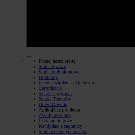
Poznaj naszą ofertę
Studia wyższe
Studia podyplomowe
Doktoraty
Kursy i szkolenia - OpenEdu
Certyfikacje
Szkoła Językowa
Szkoła Trenerów
Drzwi Otwarte
Aplikuj bez problemu
Zasady rekrutacji
Listy rankingowe
Kandydaci z zagranicy
Studenci z innych uczelni