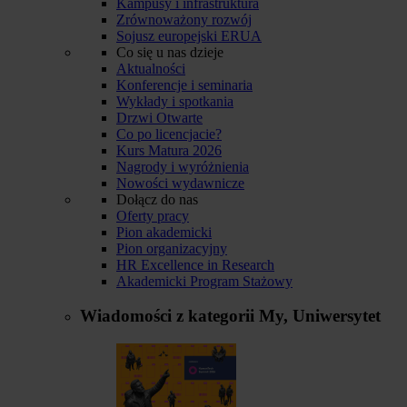
Kampusy i infrastruktura
Zrównoważony rozwój
Sojusz europejski ERUA
Co się u nas dzieje
Aktualności
Konferencje i seminaria
Wykłady i spotkania
Drzwi Otwarte
Co po licencjacie?
Kurs Matura 2026
Nagrody i wyróżnienia
Nowości wydawnicze
Dołącz do nas
Oferty pracy
Pion akademicki
Pion organizacyjny
HR Excellence in Research
Akademicki Program Stażowy
Wiadomości z kategorii
My, Uniwersytet