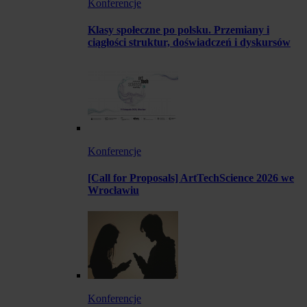
Konferencje
Klasy społeczne po polsku. Przemiany i
ciągłości struktur, doświadczeń i dyskursów
Konferencje
[Call for Proposals] ArtTechScience 2026 we
Wrocławiu
Konferencje