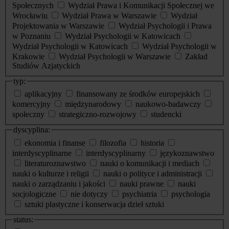
Społecznych
Wydział Prawa i Komunikacji Społecznej we
Wrocławiu
Wydział Prawa w Warszawie
Wydział
Projektowania w Warszawie
Wydział Psychologii i Prawa
w Poznaniu
Wydział Psychologii w Katowicach
Wydział Psychologii w Katowicach
Wydział Psychologii w
Krakowie
Wydział Psychologii w Warszawie
Zakład
Studiów Azjatyckich
typ:
aplikacyjny
finansowany ze środków europejskich
komercyjny
międzynarodowy
naukowo-badawczy
społeczny
strategiczno-rozwojowy
studencki
dyscyplina:
ekonomia i finanse
filozofia
historia
interdyscyplinarne
interdyscyplinarny
językoznawstwo
literaturoznawstwo
nauki o komunikacji i mediach
nauki o kulturze i religii
nauki o polityce i administracji
nauki o zarządzaniu i jakości
nauki prawne
nauki
socjologiczne
nie dotyczy
psychiatria
psychologia
sztuki plastyczne i konserwacja dzieł sztuki
status: