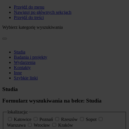
Przejdź do menu
Nawiguj po głównych sekcjach
Przejdź do treści
Wybierz kategorię wyszukiwania
Studia
Badania i projekty
Wydarzenia
Kontakty
Inne
Szybkie linki
Studia
Formularz wyszukiwania na belce: Studia
lokalizacja:
Katowice
Poznań
Rzeszów
Sopot
Warszawa
Wrocław
Kraków