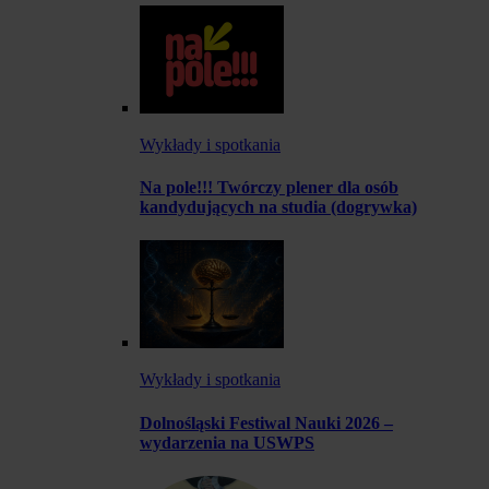
Wykłady i spotkania
Na pole!!! Twórczy plener dla osób
kandydujących na studia (dogrywka)
Wykłady i spotkania
Dolnośląski Festiwal Nauki 2026 –
wydarzenia na USWPS