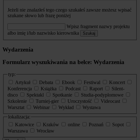
Jeżeli nie znalazłeś tego czego szukałeś zawsze możesz wpisać
szukane słowo lub frazę poniżej
Wpisz fragment nazwy projektu
albo imię i/lub nazwisko kierownika
Szukaj
Wydarzenia
Formularz wyszukiwania na belce: Wydarzenia
typ:
Artykuł
Debata
Ebook
Festiwal
Koncert
Konferencja
Książka
Podcast
Raport
Silent-
disco
Spektakl
Spotkanie
Studia-podyplomowe
Szkolenie
Turniej-gier
Uroczystość
Videocast
Warsztat
Webinar
Wykład
Wystawa
lokalizacja:
Katowice
Kraków
online
Poznań
Sopot
Warszawa
Wrocław