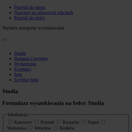
Przejdź do menu
Nawiguj po głównych sekcjach
Przejdź do treści
Wybierz kategorię wyszukiwania
Studia
Badania i projekty
Wydarzenia
Kontakty
Inne
Szybkie linki
Studia
Formularz wyszukiwania na belce: Studia
lokalizacja:
Katowice
Poznań
Rzeszów
Sopot
Warszawa
Wrocław
Kraków