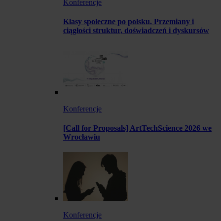
Konferencje
Klasy społeczne po polsku. Przemiany i
ciągłości struktur, doświadczeń i dyskursów
Konferencje
[Call for Proposals] ArtTechScience 2026 we
Wrocławiu
Konferencje