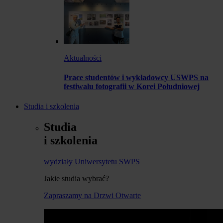
Aktualności
Prace studentów i wykładowcy USWPS na
festiwalu fotografii w Korei Południowej
Studia i szkolenia
Studia
i szkolenia
wydziały Uniwersytetu SWPS
Jakie studia wybrać?
Zapraszamy na Drzwi Otwarte