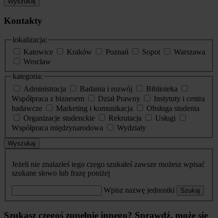
Wyszukaj
Kontakty
lokalizacja:
Katowice
Kraków
Poznań
Sopot
Warszawa
Wrocław
kategoria:
Administracja
Badania i rozwój
Biblioteka
Współpraca z biznesem
Dział Prawny
Instytuty i centra
badawcze
Marketing i komunikacja
Obsługa studenta
Organizacje studenckie
Rekrutacja
Usługi
Współpraca międzynarodowa
Wydziały
Wyszukaj
Jeżeli nie znalazłeś tego czego szukałeś zawsze możesz wpisać
szukane słowo lub frazę poniżej
Wpisz nazwę jednostki
Szukaj
Szukasz czegoś zupełnie innego? Sprawdź, może się