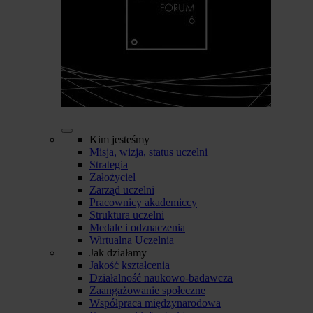
Kim jesteśmy
Misja, wizja, status uczelni
Strategia
Założyciel
Zarząd uczelni
Pracownicy akademiccy
Struktura uczelni
Medale i odznaczenia
Wirtualna Uczelnia
Jak działamy
Jakość kształcenia
Działalność naukowo-badawcza
Zaangażowanie społeczne
Współpraca międzynarodowa