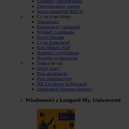
Kampusy i infrastruktura
Zrównoważony rozwój
Sojusz europejski ERUA
Co się u nas dzieje
Aktualności
Konferencje i seminaria
Wykłady i spotkania
Drzwi Otwarte
Co po licencjacie?
Kurs Matura 2026
Nagrody i wyróżnienia
Nowości wydawnicze
Dołącz do nas
Oferty pracy
Pion akademicki
Pion organizacyjny
HR Excellence in Research
Akademicki Program Stażowy
Wiadomości z kategorii
My, Uniwersytet