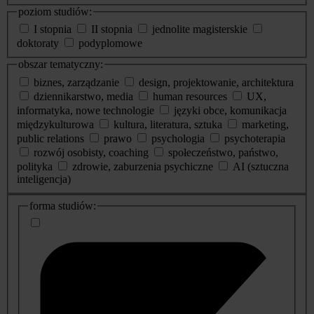
poziom studiów:
I stopnia
II stopnia
jednolite magisterskie
doktoraty
podyplomowe
obszar tematyczny:
biznes, zarządzanie
design, projektowanie, architektura
dziennikarstwo, media
human resources
UX,
informatyka, nowe technologie
języki obce, komunikacja
międzykulturowa
kultura, literatura, sztuka
marketing,
public relations
prawo
psychologia
psychoterapia
rozwój osobisty, coaching
społeczeństwo, państwo,
polityka
zdrowie, zaburzenia psychiczne
AI (sztuczna
inteligencja)
dodatkowe
forma studiów:
informacje
o
studiach