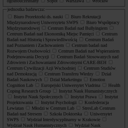
ogólnouczelniany
Sopot
Warszawa
Wrocław
jednostka badawcza:
Biuro Prorektorki ds. nauki
Biuro Rekrutacji
Międzynarodowej Uniwersytetu SWPS
Biuro Współpracy
Międzynarodowej
Centrum Badań nad Bullyingiem
Centrum Badań nad Ekonomiką Miejsc Pamięci
Centrum
Badań nad Historią i Sprawiedliwością
Centrum Badań
nad Poznaniem i Zachowaniem
Centrum badań nad
Rozwojem Osobowości
Centrum Badań nad Wspieraniem
Podejmowania Decyzji
Centrum Badań Stosowanych nad
Zdrowiem i Zachowaniami Zdrowotnymi CARE-BEH
Centrum Cywilizacji Azji Wschodniej
Centrum Studiów
nad Demokracją
Centrum Transferu Wiedzy
Dział
Badań Naukowych
Dział Marketingu
Emotion
Cognition Lab
Europejski Uniwersytet Viadrina
Health
Coping Research Group
Instytut Nauk Humanistycznych
Instytut Nauk Społecznych
Instytut Prawa
Instytut
Projektowania
Instytut Psychologii
Konfederacja
Lewiatan
Młodzi w Centrum Lab
StresLab Centrum
Badań nad Stresem
Szkoła Doktorska
Uniwersytet
SWPS
Wydział Interdyscyplinarny w Krakowie
Wydział Nauk Humanistycznych
Wydział Nauk