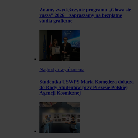
Znamy zwyciężczynie programu „Głowa się
rusza” 2026 – zapraszamy na bezpłatne
studia graficzne
Nagrody i wyróżnienia
Studentka USWPS Maria Komędera dołącza
do Rady Studentów przy Prezesie Polskiej
Agencji Kosmicznej