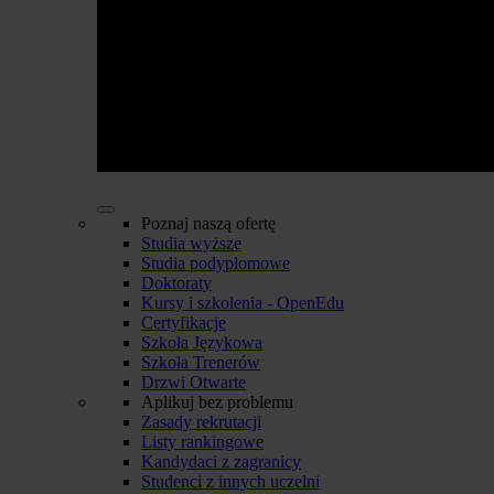
Poznaj naszą ofertę
Studia wyższe
Studia podyplomowe
Doktoraty
Kursy i szkolenia - OpenEdu
Certyfikacje
Szkoła Językowa
Szkoła Trenerów
Drzwi Otwarte
Aplikuj bez problemu
Zasady rekrutacji
Listy rankingowe
Kandydaci z zagranicy
Studenci z innych uczelni