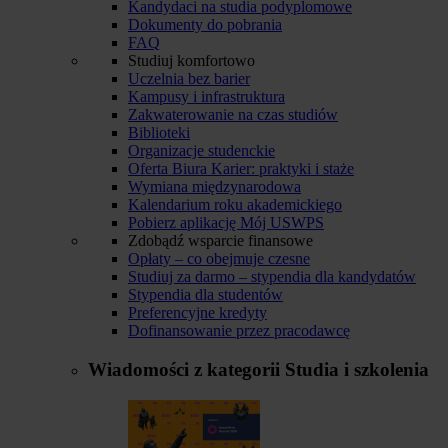
Kandydaci na studia podyplomowe
Dokumenty do pobrania
FAQ
Studiuj komfortowo
Uczelnia bez barier
Kampusy i infrastruktura
Zakwaterowanie na czas studiów
Biblioteki
Organizacje studenckie
Oferta Biura Karier: praktyki i staże
Wymiana międzynarodowa
Kalendarium roku akademickiego
Pobierz aplikację Mój USWPS
Zdobądź wsparcie finansowe
Opłaty – co obejmuje czesne
Studiuj za darmo – stypendia dla kandydatów
Stypendia dla studentów
Preferencyjne kredyty
Dofinansowanie przez pracodawcę
Wiadomości z kategorii
Studia i szkolenia