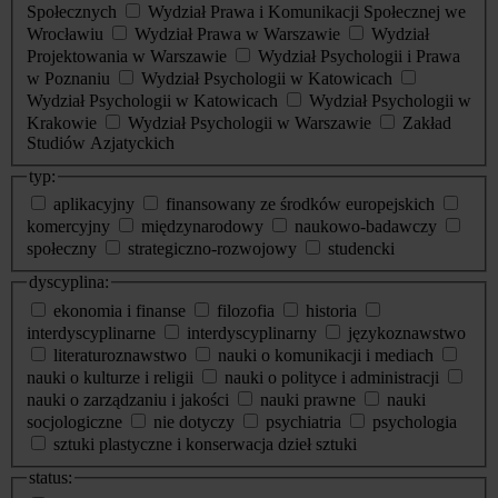
Społecznych
Wydział Prawa i Komunikacji Społecznej we
Wrocławiu
Wydział Prawa w Warszawie
Wydział
Projektowania w Warszawie
Wydział Psychologii i Prawa
w Poznaniu
Wydział Psychologii w Katowicach
Wydział Psychologii w Katowicach
Wydział Psychologii w
Krakowie
Wydział Psychologii w Warszawie
Zakład
Studiów Azjatyckich
typ:
aplikacyjny
finansowany ze środków europejskich
komercyjny
międzynarodowy
naukowo-badawczy
społeczny
strategiczno-rozwojowy
studencki
dyscyplina:
ekonomia i finanse
filozofia
historia
interdyscyplinarne
interdyscyplinarny
językoznawstwo
literaturoznawstwo
nauki o komunikacji i mediach
nauki o kulturze i religii
nauki o polityce i administracji
nauki o zarządzaniu i jakości
nauki prawne
nauki
socjologiczne
nie dotyczy
psychiatria
psychologia
sztuki plastyczne i konserwacja dzieł sztuki
status: