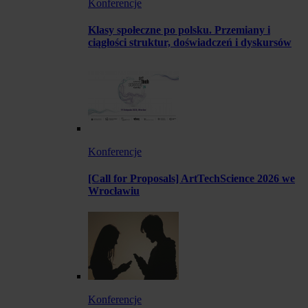
Konferencje
Klasy społeczne po polsku. Przemiany i
ciągłości struktur, doświadczeń i dyskursów
Konferencje
[Call for Proposals] ArtTechScience 2026 we
Wrocławiu
Konferencje