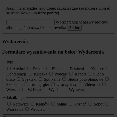
Jeżeli nie znalazłeś tego czego szukałeś zawsze możesz wpisać
szukane słowo lub frazę poniżej
Wpisz fragment nazwy projektu
albo imię i/lub nazwisko kierownika
Szukaj
Wydarzenia
Formularz wyszukiwania na belce: Wydarzenia
typ:
Artykuł
Debata
Ebook
Festiwal
Koncert
Konferencja
Książka
Podcast
Raport
Silent-
disco
Spektakl
Spotkanie
Studia-podyplomowe
Szkolenie
Turniej-gier
Uroczystość
Videocast
Warsztat
Webinar
Wykład
Wystawa
lokalizacja:
Katowice
Kraków
online
Poznań
Sopot
Warszawa
Wrocław