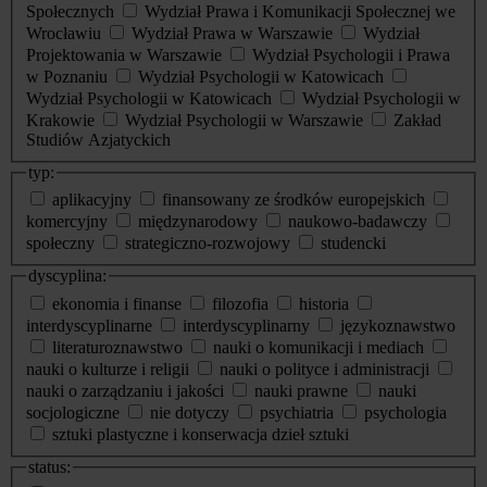
Społecznych
Wydział Prawa i Komunikacji Społecznej we
Wrocławiu
Wydział Prawa w Warszawie
Wydział
Projektowania w Warszawie
Wydział Psychologii i Prawa
w Poznaniu
Wydział Psychologii w Katowicach
Wydział Psychologii w Katowicach
Wydział Psychologii w
Krakowie
Wydział Psychologii w Warszawie
Zakład
Studiów Azjatyckich
typ:
aplikacyjny
finansowany ze środków europejskich
komercyjny
międzynarodowy
naukowo-badawczy
społeczny
strategiczno-rozwojowy
studencki
dyscyplina:
ekonomia i finanse
filozofia
historia
interdyscyplinarne
interdyscyplinarny
językoznawstwo
literaturoznawstwo
nauki o komunikacji i mediach
nauki o kulturze i religii
nauki o polityce i administracji
nauki o zarządzaniu i jakości
nauki prawne
nauki
socjologiczne
nie dotyczy
psychiatria
psychologia
sztuki plastyczne i konserwacja dzieł sztuki
status: