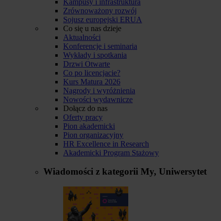
Kampusy i infrastruktura
Zrównoważony rozwój
Sojusz europejski ERUA
Co się u nas dzieje
Aktualności
Konferencje i seminaria
Wykłady i spotkania
Drzwi Otwarte
Co po licencjacie?
Kurs Matura 2026
Nagrody i wyróżnienia
Nowości wydawnicze
Dołącz do nas
Oferty pracy
Pion akademicki
Pion organizacyjny
HR Excellence in Research
Akademicki Program Stażowy
Wiadomości z kategorii
My, Uniwersytet