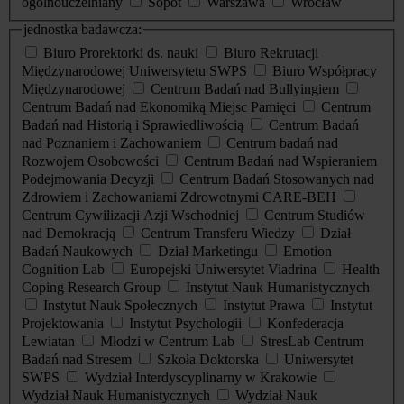
ogólnouczelniany
Sopot
Warszawa
Wrocław
jednostka badawcza:
Biuro Prorektorki ds. nauki
Biuro Rekrutacji
Międzynarodowej Uniwersytetu SWPS
Biuro Współpracy
Międzynarodowej
Centrum Badań nad Bullyingiem
Centrum Badań nad Ekonomiką Miejsc Pamięci
Centrum
Badań nad Historią i Sprawiedliwością
Centrum Badań
nad Poznaniem i Zachowaniem
Centrum badań nad
Rozwojem Osobowości
Centrum Badań nad Wspieraniem
Podejmowania Decyzji
Centrum Badań Stosowanych nad
Zdrowiem i Zachowaniami Zdrowotnymi CARE-BEH
Centrum Cywilizacji Azji Wschodniej
Centrum Studiów
nad Demokracją
Centrum Transferu Wiedzy
Dział
Badań Naukowych
Dział Marketingu
Emotion
Cognition Lab
Europejski Uniwersytet Viadrina
Health
Coping Research Group
Instytut Nauk Humanistycznych
Instytut Nauk Społecznych
Instytut Prawa
Instytut
Projektowania
Instytut Psychologii
Konfederacja
Lewiatan
Młodzi w Centrum Lab
StresLab Centrum
Badań nad Stresem
Szkoła Doktorska
Uniwersytet
SWPS
Wydział Interdyscyplinarny w Krakowie
Wydział Nauk Humanistycznych
Wydział Nauk