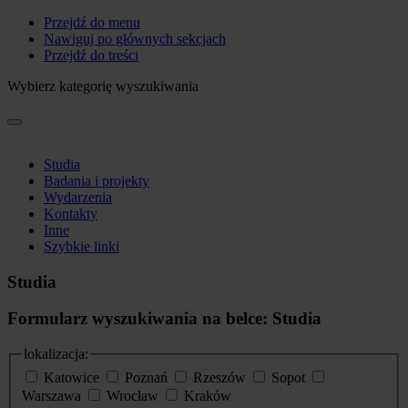
Przejdź do menu
Nawiguj po głównych sekcjach
Przejdź do treści
Wybierz kategorię wyszukiwania
Studia
Badania i projekty
Wydarzenia
Kontakty
Inne
Szybkie linki
Studia
Formularz wyszukiwania na belce: Studia
lokalizacja:
Katowice
Poznań
Rzeszów
Sopot
Warszawa
Wrocław
Kraków