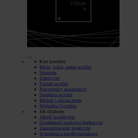
Kim jesteśmy
Misja, wizja, status uczelni
Strategia
Założyciel
Zarząd uczelni
Pracownicy akademiccy
Struktura uczelni
Medale i odznaczenia
Wirtualna Uczelnia
Jak działamy
Jakość kształcenia
Działalność naukowo-badawcza
Zaangażowanie społeczne
Współpraca międzynarodowa