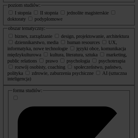
poziom studiów:
I stopnia
II stopnia
jednolite magisterskie
doktoraty
podyplomowe
obszar tematyczny:
biznes, zarządzanie
design, projektowanie, architektura
dziennikarstwo, media
human resources
UX,
informatyka, nowe technologie
języki obce, komunikacja
międzykulturowa
kultura, literatura, sztuka
marketing,
public relations
prawo
psychologia
psychoterapia
rozwój osobisty, coaching
społeczeństwo, państwo,
polityka
zdrowie, zaburzenia psychiczne
AI (sztuczna
inteligencja)
dodatkowe
forma studiów:
informacje
o
studiach