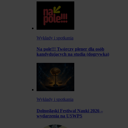
Wykłady i spotkania
Na pole!!! Twórczy plener dla osób
kandydujących na studia (dogrywka)
Wykłady i spotkania
Dolnośląski Festiwal Nauki 2026 –
wydarzenia na USWPS