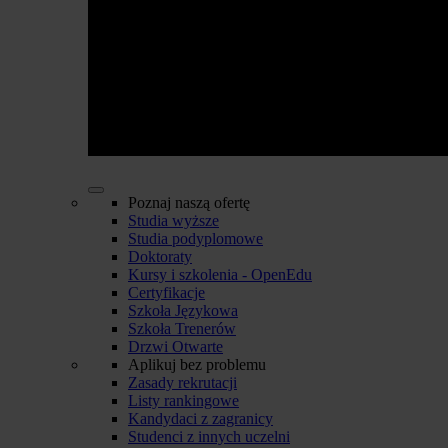
Poznaj naszą ofertę
Studia wyższe
Studia podyplomowe
Doktoraty
Kursy i szkolenia - OpenEdu
Certyfikacje
Szkoła Językowa
Szkoła Trenerów
Drzwi Otwarte
Aplikuj bez problemu
Zasady rekrutacji
Listy rankingowe
Kandydaci z zagranicy
Studenci z innych uczelni