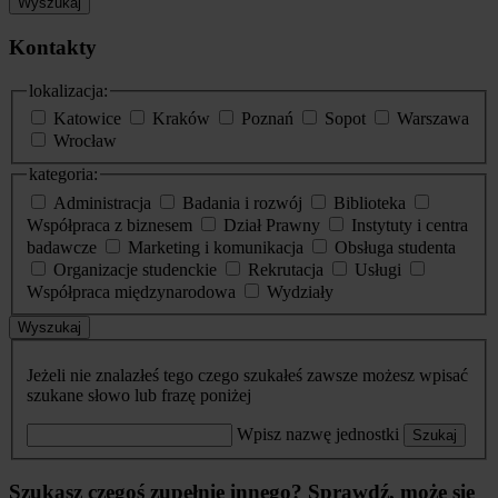
Wyszukaj
Kontakty
lokalizacja:
Katowice
Kraków
Poznań
Sopot
Warszawa
Wrocław
kategoria:
Administracja
Badania i rozwój
Biblioteka
Współpraca z biznesem
Dział Prawny
Instytuty i centra
badawcze
Marketing i komunikacja
Obsługa studenta
Organizacje studenckie
Rekrutacja
Usługi
Współpraca międzynarodowa
Wydziały
Wyszukaj
Jeżeli nie znalazłeś tego czego szukałeś zawsze możesz wpisać
szukane słowo lub frazę poniżej
Wpisz nazwę jednostki
Szukaj
Szukasz czegoś zupełnie innego? Sprawdź, może się