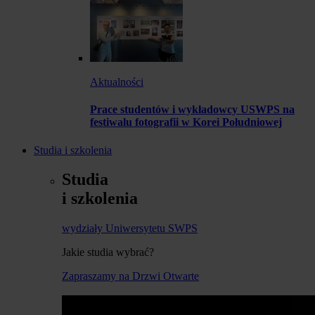
Aktualności
Prace studentów i wykładowcy USWPS na
festiwalu fotografii w Korei Południowej
Studia i szkolenia
Studia
i szkolenia
wydziały Uniwersytetu SWPS
Jakie studia wybrać?
Zapraszamy na Drzwi Otwarte