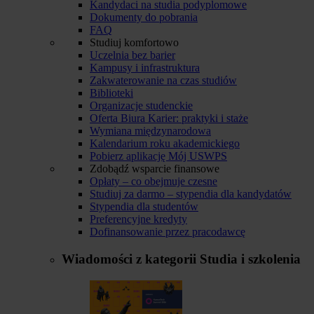
Kandydaci na studia podyplomowe
Dokumenty do pobrania
FAQ
Studiuj komfortowo
Uczelnia bez barier
Kampusy i infrastruktura
Zakwaterowanie na czas studiów
Biblioteki
Organizacje studenckie
Oferta Biura Karier: praktyki i staże
Wymiana międzynarodowa
Kalendarium roku akademickiego
Pobierz aplikację Mój USWPS
Zdobądź wsparcie finansowe
Opłaty – co obejmuje czesne
Studiuj za darmo – stypendia dla kandydatów
Stypendia dla studentów
Preferencyjne kredyty
Dofinansowanie przez pracodawcę
Wiadomości z kategorii
Studia i szkolenia