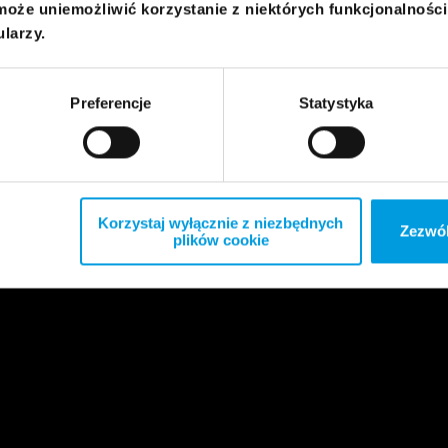
może uniemożliwić korzystanie z niektórych funkcjonalnośc
ularzy.
Preferencje
Statystyka
Korzystaj wyłącznie z niezbędnych
Zezwól
plików cookie