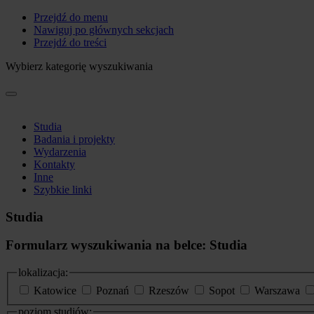
Przejdź do menu
Nawiguj po głównych sekcjach
Przejdź do treści
Wybierz kategorię wyszukiwania
Studia
Badania i projekty
Wydarzenia
Kontakty
Inne
Szybkie linki
Studia
Formularz wyszukiwania na belce: Studia
lokalizacja:
Katowice
Poznań
Rzeszów
Sopot
Warszawa
poziom studiów: