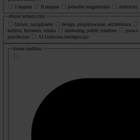
I stopnia
II stopnia
jednolite magisterskie
doktoraty
obszar tematyczny:
biznes, zarządzanie
design, projektowanie, architektura
kultura, literatura, sztuka
marketing, public relations
prawo
psychiczne
AI (sztuczna inteligencja)
dodatkowe
forma studiów:
informacje
o
studiach