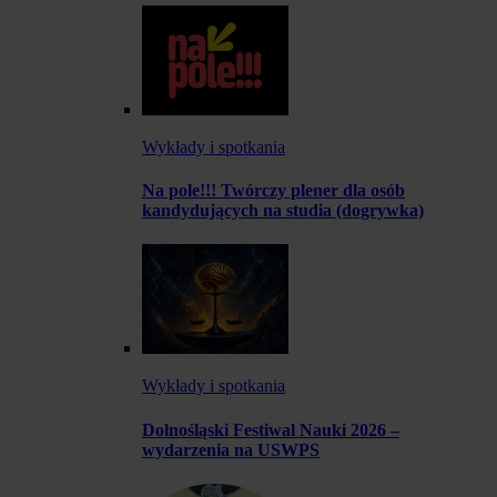
Wykłady i spotkania
Na pole!!! Twórczy plener dla osób
kandydujących na studia (dogrywka)
Wykłady i spotkania
Dolnośląski Festiwal Nauki 2026 –
wydarzenia na USWPS