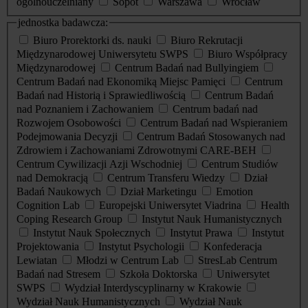
ogólnouczelniany
Sopot
Warszawa
Wrocław
jednostka badawcza:
Biuro Prorektorki ds. nauki
Biuro Rekrutacji
Międzynarodowej Uniwersytetu SWPS
Biuro Współpracy
Międzynarodowej
Centrum Badań nad Bullyingiem
Centrum Badań nad Ekonomiką Miejsc Pamięci
Centrum
Badań nad Historią i Sprawiedliwością
Centrum Badań
nad Poznaniem i Zachowaniem
Centrum badań nad
Rozwojem Osobowości
Centrum Badań nad Wspieraniem
Podejmowania Decyzji
Centrum Badań Stosowanych nad
Zdrowiem i Zachowaniami Zdrowotnymi CARE-BEH
Centrum Cywilizacji Azji Wschodniej
Centrum Studiów
nad Demokracją
Centrum Transferu Wiedzy
Dział
Badań Naukowych
Dział Marketingu
Emotion
Cognition Lab
Europejski Uniwersytet Viadrina
Health
Coping Research Group
Instytut Nauk Humanistycznych
Instytut Nauk Społecznych
Instytut Prawa
Instytut
Projektowania
Instytut Psychologii
Konfederacja
Lewiatan
Młodzi w Centrum Lab
StresLab Centrum
Badań nad Stresem
Szkoła Doktorska
Uniwersytet
SWPS
Wydział Interdyscyplinarny w Krakowie
Wydział Nauk Humanistycznych
Wydział Nauk