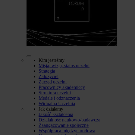
Kim jesteśmy
Misja, wizja, status uczelni
Strategia
Założyciel
Zarząd uczelni
Pracownicy akademiccy
Struktura uczelni
Medale i odznaczenia
Wirtualna Uczelnia
Jak działamy
Jakość kształcenia
Działalność naukowo-badawcza
Zaangażowanie społeczne
Współpraca międzynarodowa