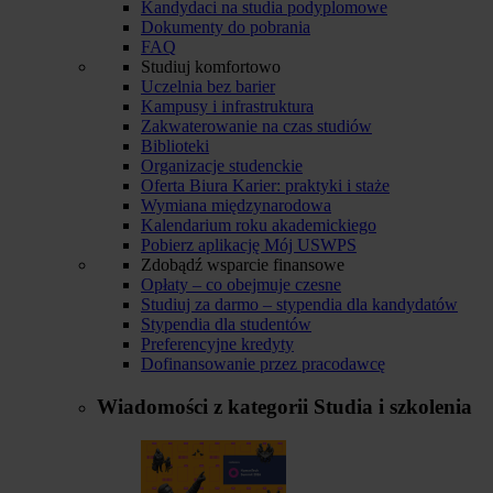
Kandydaci na studia podyplomowe
Dokumenty do pobrania
FAQ
Studiuj komfortowo
Uczelnia bez barier
Kampusy i infrastruktura
Zakwaterowanie na czas studiów
Biblioteki
Organizacje studenckie
Oferta Biura Karier: praktyki i staże
Wymiana międzynarodowa
Kalendarium roku akademickiego
Pobierz aplikację Mój USWPS
Zdobądź wsparcie finansowe
Opłaty – co obejmuje czesne
Studiuj za darmo – stypendia dla kandydatów
Stypendia dla studentów
Preferencyjne kredyty
Dofinansowanie przez pracodawcę
Wiadomości z kategorii
Studia i szkolenia