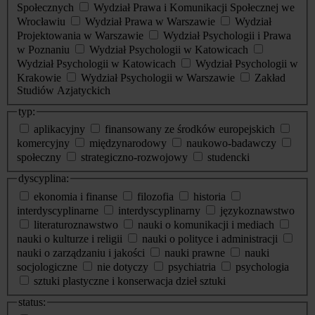
Społecznych
Wydział Prawa i Komunikacji Społecznej we
Wrocławiu
Wydział Prawa w Warszawie
Wydział
Projektowania w Warszawie
Wydział Psychologii i Prawa
w Poznaniu
Wydział Psychologii w Katowicach
Wydział Psychologii w Katowicach
Wydział Psychologii w
Krakowie
Wydział Psychologii w Warszawie
Zakład
Studiów Azjatyckich
typ:
aplikacyjny
finansowany ze środków europejskich
komercyjny
międzynarodowy
naukowo-badawczy
społeczny
strategiczno-rozwojowy
studencki
dyscyplina:
ekonomia i finanse
filozofia
historia
interdyscyplinarne
interdyscyplinarny
językoznawstwo
literaturoznawstwo
nauki o komunikacji i mediach
nauki o kulturze i religii
nauki o polityce i administracji
nauki o zarządzaniu i jakości
nauki prawne
nauki
socjologiczne
nie dotyczy
psychiatria
psychologia
sztuki plastyczne i konserwacja dzieł sztuki
status: