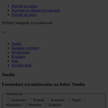
Przejdź do menu
Nawiguj po głównych sekcjach
Przejdź do treści
Wybierz kategorię wyszukiwania
Studia
Badania i projekty
Wydarzenia
Kontakty
Inne
Szybkie linki
Studia
Formularz wyszukiwania na belce: Studia
lokalizacja:
Katowice
Poznań
Rzeszów
Sopot
Warszawa
Wrocław
Kraków