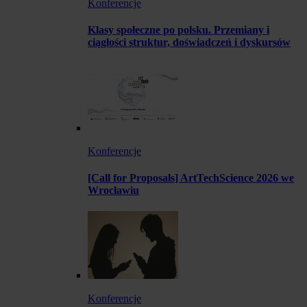
Konferencje
Klasy społeczne po polsku. Przemiany i
ciągłości struktur, doświadczeń i dyskursów
Konferencje
[Call for Proposals] ArtTechScience 2026 we
Wrocławiu
Konferencje