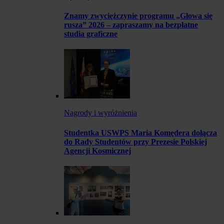
Znamy zwyciężczynie programu „Głowa się
rusza” 2026 – zapraszamy na bezpłatne
studia graficzne
Nagrody i wyróżnienia
Studentka USWPS Maria Komędera dołącza
do Rady Studentów przy Prezesie Polskiej
Agencji Kosmicznej