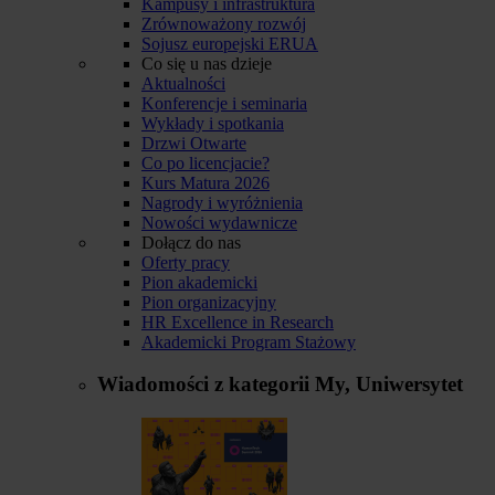
Kampusy i infrastruktura
Zrównoważony rozwój
Sojusz europejski ERUA
Co się u nas dzieje
Aktualności
Konferencje i seminaria
Wykłady i spotkania
Drzwi Otwarte
Co po licencjacie?
Kurs Matura 2026
Nagrody i wyróżnienia
Nowości wydawnicze
Dołącz do nas
Oferty pracy
Pion akademicki
Pion organizacyjny
HR Excellence in Research
Akademicki Program Stażowy
Wiadomości z kategorii
My, Uniwersytet