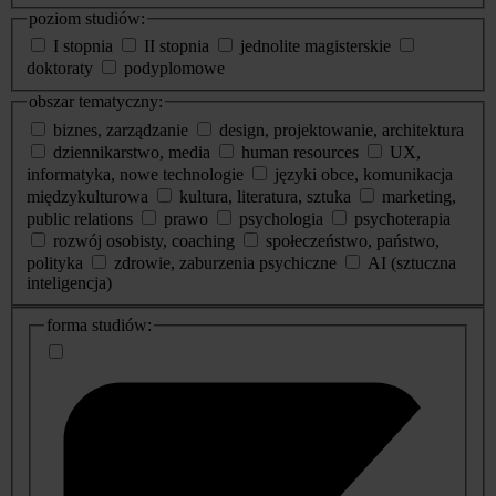
poziom studiów:
I stopnia
II stopnia
jednolite magisterskie
doktoraty
podyplomowe
obszar tematyczny:
biznes, zarządzanie
design, projektowanie, architektura
dziennikarstwo, media
human resources
UX,
informatyka, nowe technologie
języki obce, komunikacja
międzykulturowa
kultura, literatura, sztuka
marketing,
public relations
prawo
psychologia
psychoterapia
rozwój osobisty, coaching
społeczeństwo, państwo,
polityka
zdrowie, zaburzenia psychiczne
AI (sztuczna
inteligencja)
dodatkowe
forma studiów:
informacje
o
studiach