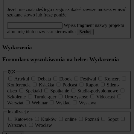
Jeżeli nie znalazłeś tego czego szukałeś zawsze możesz wpisać
szukane słowo lub frazę poniżej
Wpisz fragment nazwy projektu
albo imię i/lub nazwisko kierownika
Szukaj
Wydarzenia
Formularz wyszukiwania na belce: Wydarzenia
typ:
Artykuł
Debata
Ebook
Festiwal
Koncert
Konferencja
Książka
Podcast
Raport
Silent-
disco
Spektakl
Spotkanie
Studia-podyplomowe
Szkolenie
Turniej-gier
Uroczystość
Videocast
Warsztat
Webinar
Wykład
Wystawa
lokalizacja:
Katowice
Kraków
online
Poznań
Sopot
Warszawa
Wrocław