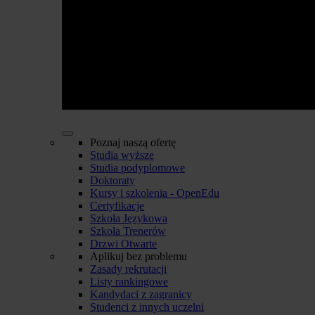
Poznaj naszą ofertę
Studia wyższe
Studia podyplomowe
Doktoraty
Kursy i szkolenia - OpenEdu
Certyfikacje
Szkoła Językowa
Szkoła Trenerów
Drzwi Otwarte
Aplikuj bez problemu
Zasady rekrutacji
Listy rankingowe
Kandydaci z zagranicy
Studenci z innych uczelni