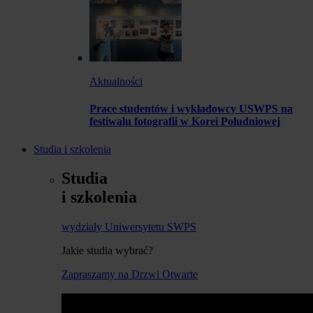
Aktualności
Prace studentów i wykładowcy USWPS na
festiwalu fotografii w Korei Południowej
Studia i szkolenia
Studia
i szkolenia
wydziały Uniwersytetu SWPS
Jakie studia wybrać?
Zapraszamy na Drzwi Otwarte