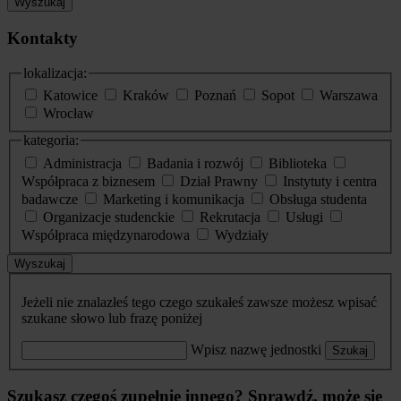
Wyszukaj
Kontakty
lokalizacja:
Katowice
Kraków
Poznań
Sopot
Warszawa
Wrocław
kategoria:
Administracja
Badania i rozwój
Biblioteka
Współpraca z biznesem
Dział Prawny
Instytuty i centra
badawcze
Marketing i komunikacja
Obsługa studenta
Organizacje studenckie
Rekrutacja
Usługi
Współpraca międzynarodowa
Wydziały
Wyszukaj
Jeżeli nie znalazłeś tego czego szukałeś zawsze możesz wpisać
szukane słowo lub frazę poniżej
Wpisz nazwę jednostki
Szukaj
Szukasz czegoś zupełnie innego? Sprawdź, może się