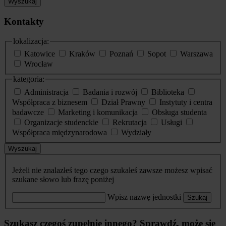
Wyszukaj
Kontakty
lokalizacja:
Katowice
Kraków
Poznań
Sopot
Warszawa
Wrocław
kategoria:
Administracja
Badania i rozwój
Biblioteka
Współpraca z biznesem
Dział Prawny
Instytuty i centra
badawcze
Marketing i komunikacja
Obsługa studenta
Organizacje studenckie
Rekrutacja
Usługi
Współpraca międzynarodowa
Wydziały
Wyszukaj
Jeżeli nie znalazłeś tego czego szukałeś zawsze możesz wpisać
szukane słowo lub frazę poniżej
Wpisz nazwę jednostki
Szukaj
Szukasz czegoś zupełnie innego? Sprawdź, może się