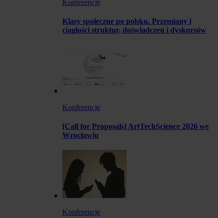
Konferencje
Klasy społeczne po polsku. Przemiany i
ciągłości struktur, doświadczeń i dyskursów
Konferencje
[Call for Proposals] ArtTechScience 2026 we
Wrocławiu
Konferencje