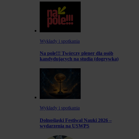
Wykłady i spotkania
Na pole!!! Twórczy plener dla osób
kandydujących na studia (dogrywka)
Wykłady i spotkania
Dolnośląski Festiwal Nauki 2026 –
wydarzenia na USWPS