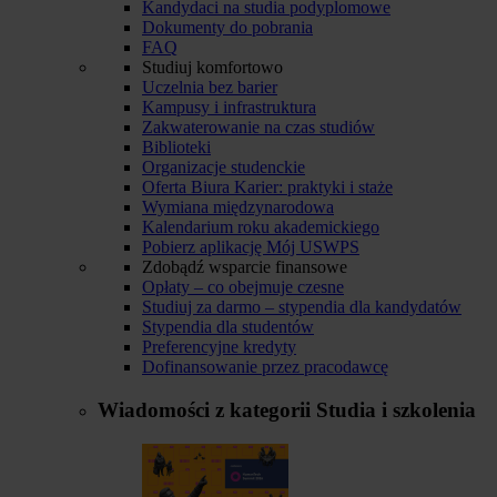
Kandydaci na studia podyplomowe
Dokumenty do pobrania
FAQ
Studiuj komfortowo
Uczelnia bez barier
Kampusy i infrastruktura
Zakwaterowanie na czas studiów
Biblioteki
Organizacje studenckie
Oferta Biura Karier: praktyki i staże
Wymiana międzynarodowa
Kalendarium roku akademickiego
Pobierz aplikację Mój USWPS
Zdobądź wsparcie finansowe
Opłaty – co obejmuje czesne
Studiuj za darmo – stypendia dla kandydatów
Stypendia dla studentów
Preferencyjne kredyty
Dofinansowanie przez pracodawcę
Wiadomości z kategorii
Studia i szkolenia