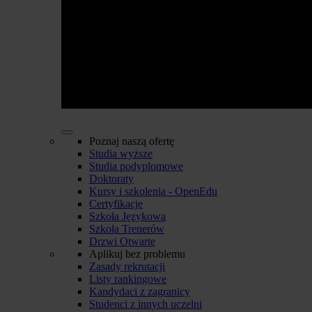
Poznaj naszą ofertę
Studia wyższe
Studia podyplomowe
Doktoraty
Kursy i szkolenia - OpenEdu
Certyfikacje
Szkoła Językowa
Szkoła Trenerów
Drzwi Otwarte
Aplikuj bez problemu
Zasady rekrutacji
Listy rankingowe
Kandydaci z zagranicy
Studenci z innych uczelni