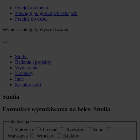
Przejdź do menu
Nawiguj po głównych sekcjach
Przejdź do treści
Wybierz kategorię wyszukiwania
Studia
Badania i projekty
Wydarzenia
Kontakty
Inne
Szybkie linki
Studia
Formularz wyszukiwania na belce: Studia
lokalizacja:
Katowice
Poznań
Rzeszów
Sopot
Warszawa
Wrocław
Kraków