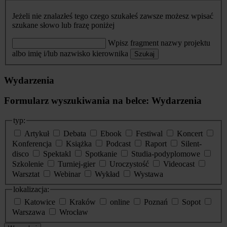
Jeżeli nie znalazłeś tego czego szukałeś zawsze możesz wpisać
szukane słowo lub frazę poniżej
Wpisz fragment nazwy projektu
albo imię i/lub nazwisko kierownika
Szukaj
Wydarzenia
Formularz wyszukiwania na belce: Wydarzenia
typ:
Artykuł
Debata
Ebook
Festiwal
Koncert
Konferencja
Książka
Podcast
Raport
Silent-
disco
Spektakl
Spotkanie
Studia-podyplomowe
Szkolenie
Turniej-gier
Uroczystość
Videocast
Warsztat
Webinar
Wykład
Wystawa
lokalizacja:
Katowice
Kraków
online
Poznań
Sopot
Warszawa
Wrocław