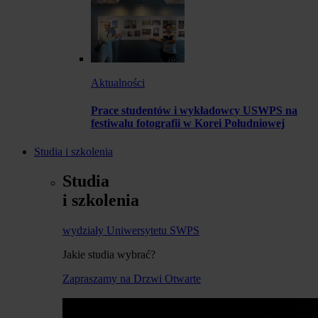
Aktualności
Prace studentów i wykładowcy USWPS na
festiwalu fotografii w Korei Południowej
Studia i szkolenia
Studia
i szkolenia
wydziały Uniwersytetu SWPS
Jakie studia wybrać?
Zapraszamy na Drzwi Otwarte