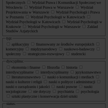
Społecznych
Wydział Prawa i Komunikacji Społecznej we
Wrocławiu
Wydział Prawa w Warszawie
Wydział
Projektowania w Warszawie
Wydział Psychologii i Prawa
w Poznaniu
Wydział Psychologii w Katowicach
Wydział Psychologii w Katowicach
Wydział Psychologii w
Krakowie
Wydział Psychologii w Warszawie
Zakład
Studiów Azjatyckich
typ:
aplikacyjny
finansowany ze środków europejskich
komercyjny
międzynarodowy
naukowo-badawczy
społeczny
strategiczno-rozwojowy
studencki
dyscyplina:
ekonomia i finanse
filozofia
historia
interdyscyplinarne
interdyscyplinarny
językoznawstwo
literaturoznawstwo
nauki o komunikacji i mediach
nauki o kulturze i religii
nauki o polityce i administracji
nauki o zarządzaniu i jakości
nauki prawne
nauki
socjologiczne
nie dotyczy
psychiatria
psychologia
sztuki plastyczne i konserwacja dzieł sztuki
status: