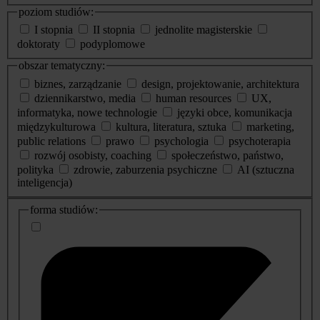
poziom studiów:
I stopnia
II stopnia
jednolite magisterskie
doktoraty
podyplomowe
obszar tematyczny:
biznes, zarządzanie
design, projektowanie, architektura
dziennikarstwo, media
human resources
UX,
informatyka, nowe technologie
języki obce, komunikacja
międzykulturowa
kultura, literatura, sztuka
marketing,
public relations
prawo
psychologia
psychoterapia
rozwój osobisty, coaching
społeczeństwo, państwo,
polityka
zdrowie, zaburzenia psychiczne
AI (sztuczna
inteligencja)
dodatkowe
forma studiów:
informacje
o
studiach