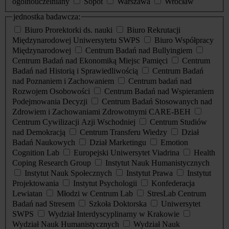
ogólnouczelniany
Sopot
Warszawa
Wrocław
jednostka badawcza:
Biuro Prorektorki ds. nauki
Biuro Rekrutacji
Międzynarodowej Uniwersytetu SWPS
Biuro Współpracy
Międzynarodowej
Centrum Badań nad Bullyingiem
Centrum Badań nad Ekonomiką Miejsc Pamięci
Centrum
Badań nad Historią i Sprawiedliwością
Centrum Badań
nad Poznaniem i Zachowaniem
Centrum badań nad
Rozwojem Osobowości
Centrum Badań nad Wspieraniem
Podejmowania Decyzji
Centrum Badań Stosowanych nad
Zdrowiem i Zachowaniami Zdrowotnymi CARE-BEH
Centrum Cywilizacji Azji Wschodniej
Centrum Studiów
nad Demokracją
Centrum Transferu Wiedzy
Dział
Badań Naukowych
Dział Marketingu
Emotion
Cognition Lab
Europejski Uniwersytet Viadrina
Health
Coping Research Group
Instytut Nauk Humanistycznych
Instytut Nauk Społecznych
Instytut Prawa
Instytut
Projektowania
Instytut Psychologii
Konfederacja
Lewiatan
Młodzi w Centrum Lab
StresLab Centrum
Badań nad Stresem
Szkoła Doktorska
Uniwersytet
SWPS
Wydział Interdyscyplinarny w Krakowie
Wydział Nauk Humanistycznych
Wydział Nauk