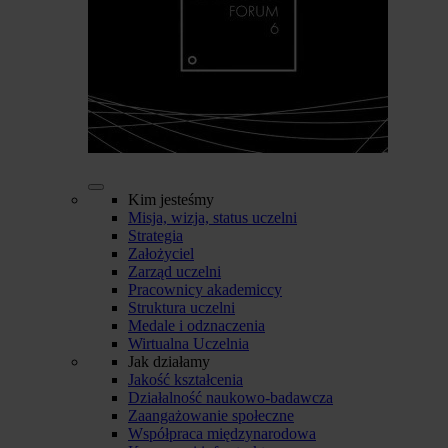
Kim jesteśmy
Misja, wizja, status uczelni
Strategia
Założyciel
Zarząd uczelni
Pracownicy akademiccy
Struktura uczelni
Medale i odznaczenia
Wirtualna Uczelnia
Jak działamy
Jakość kształcenia
Działalność naukowo-badawcza
Zaangażowanie społeczne
Współpraca międzynarodowa