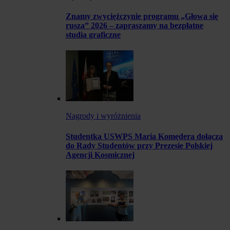
Znamy zwyciężczynie programu „Głowa się
rusza” 2026 – zapraszamy na bezpłatne
studia graficzne
Nagrody i wyróżnienia
Studentka USWPS Maria Komędera dołącza
do Rady Studentów przy Prezesie Polskiej
Agencji Kosmicznej