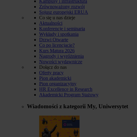
Kampusy i infrastruktura
Zrównoważony rozwój
Sojusz europejski ERUA
Co się u nas dzieje
Aktualności
Konferencje i seminaria
Wykłady i spotkania
Drzwi Otwarte
Co po licencjacie?
Kurs Matura 2026
Nagrody i wyróżnienia
Nowości wydawnicze
Dołącz do nas
Oferty pracy
Pion akademicki
Pion organizacyjny
HR Excellence in Research
Akademicki Program Stażowy
Wiadomości z kategorii
My, Uniwersytet