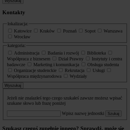
Wyszukaj
Kontakty
lokalizacja:
Katowice
Kraków
Poznań
Sopot
Warszawa
Wrocław
kategoria:
Administracja
Badania i rozwój
Biblioteka
Współpraca z biznesem
Dział Prawny
Instytuty i centra
badawcze
Marketing i komunikacja
Obsługa studenta
Organizacje studenckie
Rekrutacja
Usługi
Współpraca międzynarodowa
Wydziały
Wyszukaj
Jeżeli nie znalazłeś tego czego szukałeś zawsze możesz wpisać
szukane słowo lub frazę poniżej
Wpisz nazwę jednostki
Szukaj
Szukasz czegoś zupełnie innego? Sprawdź, może się