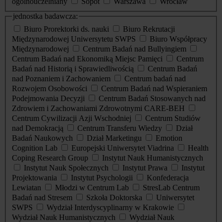
ogólnouczelniany
Sopot
Warszawa
Wrocław
jednostka badawcza:
Biuro Prorektorki ds. nauki
Biuro Rekrutacji
Międzynarodowej Uniwersytetu SWPS
Biuro Współpracy
Międzynarodowej
Centrum Badań nad Bullyingiem
Centrum Badań nad Ekonomiką Miejsc Pamięci
Centrum
Badań nad Historią i Sprawiedliwością
Centrum Badań
nad Poznaniem i Zachowaniem
Centrum badań nad
Rozwojem Osobowości
Centrum Badań nad Wspieraniem
Podejmowania Decyzji
Centrum Badań Stosowanych nad
Zdrowiem i Zachowaniami Zdrowotnymi CARE-BEH
Centrum Cywilizacji Azji Wschodniej
Centrum Studiów
nad Demokracją
Centrum Transferu Wiedzy
Dział
Badań Naukowych
Dział Marketingu
Emotion
Cognition Lab
Europejski Uniwersytet Viadrina
Health
Coping Research Group
Instytut Nauk Humanistycznych
Instytut Nauk Społecznych
Instytut Prawa
Instytut
Projektowania
Instytut Psychologii
Konfederacja
Lewiatan
Młodzi w Centrum Lab
StresLab Centrum
Badań nad Stresem
Szkoła Doktorska
Uniwersytet
SWPS
Wydział Interdyscyplinarny w Krakowie
Wydział Nauk Humanistycznych
Wydział Nauk