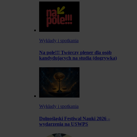
Wykłady i spotkania
Na pole!!! Twórczy plener dla osób
kandydujących na studia (dogrywka)
Wykłady i spotkania
Dolnośląski Festiwal Nauki 2026 –
wydarzenia na USWPS