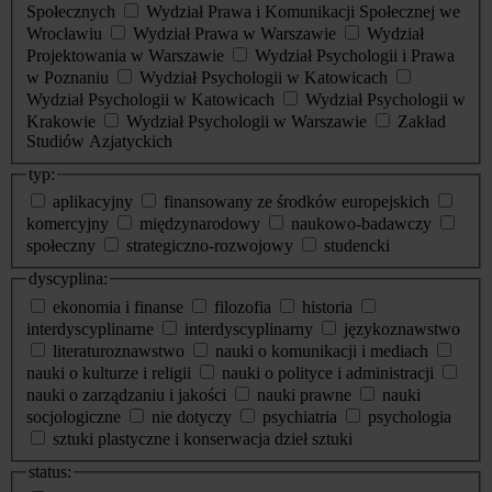
Społecznych
Wydział Prawa i Komunikacji Społecznej we
Wrocławiu
Wydział Prawa w Warszawie
Wydział
Projektowania w Warszawie
Wydział Psychologii i Prawa
w Poznaniu
Wydział Psychologii w Katowicach
Wydział Psychologii w Katowicach
Wydział Psychologii w
Krakowie
Wydział Psychologii w Warszawie
Zakład
Studiów Azjatyckich
typ:
aplikacyjny
finansowany ze środków europejskich
komercyjny
międzynarodowy
naukowo-badawczy
społeczny
strategiczno-rozwojowy
studencki
dyscyplina:
ekonomia i finanse
filozofia
historia
interdyscyplinarne
interdyscyplinarny
językoznawstwo
literaturoznawstwo
nauki o komunikacji i mediach
nauki o kulturze i religii
nauki o polityce i administracji
nauki o zarządzaniu i jakości
nauki prawne
nauki
socjologiczne
nie dotyczy
psychiatria
psychologia
sztuki plastyczne i konserwacja dzieł sztuki
status: