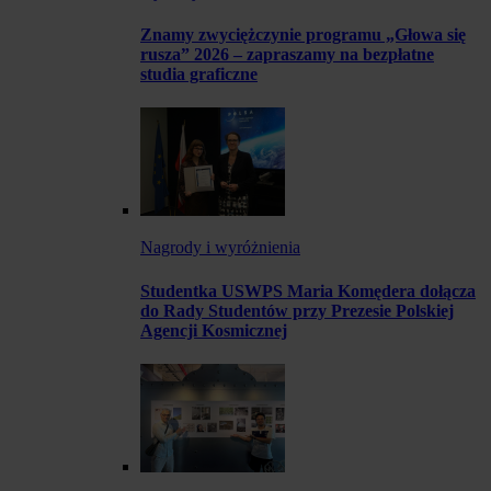
Znamy zwyciężczynie programu „Głowa się
rusza” 2026 – zapraszamy na bezpłatne
studia graficzne
Nagrody i wyróżnienia
Studentka USWPS Maria Komędera dołącza
do Rady Studentów przy Prezesie Polskiej
Agencji Kosmicznej