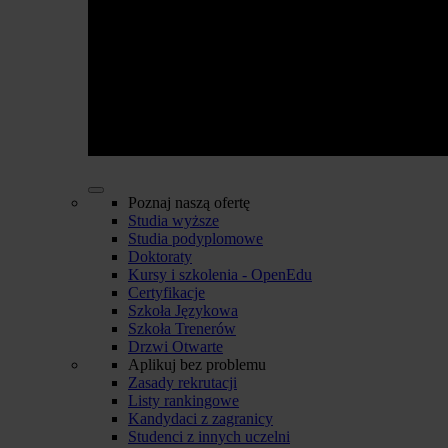
Poznaj naszą ofertę
Studia wyższe
Studia podyplomowe
Doktoraty
Kursy i szkolenia - OpenEdu
Certyfikacje
Szkoła Językowa
Szkoła Trenerów
Drzwi Otwarte
Aplikuj bez problemu
Zasady rekrutacji
Listy rankingowe
Kandydaci z zagranicy
Studenci z innych uczelni