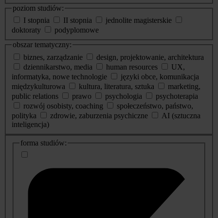
poziom studiów:
I stopnia
II stopnia
jednolite magisterskie
doktoraty
podyplomowe
obszar tematyczny:
biznes, zarządzanie
design, projektowanie, architektura
dziennikarstwo, media
human resources
UX,
informatyka, nowe technologie
języki obce, komunikacja
międzykulturowa
kultura, literatura, sztuka
marketing,
public relations
prawo
psychologia
psychoterapia
rozwój osobisty, coaching
społeczeństwo, państwo,
polityka
zdrowie, zaburzenia psychiczne
AI (sztuczna
inteligencja)
dodatkowe
forma studiów:
informacje
o
studiach