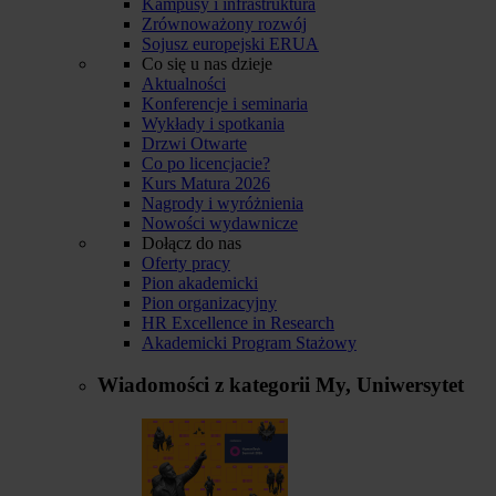
Kampusy i infrastruktura
Zrównoważony rozwój
Sojusz europejski ERUA
Co się u nas dzieje
Aktualności
Konferencje i seminaria
Wykłady i spotkania
Drzwi Otwarte
Co po licencjacie?
Kurs Matura 2026
Nagrody i wyróżnienia
Nowości wydawnicze
Dołącz do nas
Oferty pracy
Pion akademicki
Pion organizacyjny
HR Excellence in Research
Akademicki Program Stażowy
Wiadomości z kategorii
My, Uniwersytet