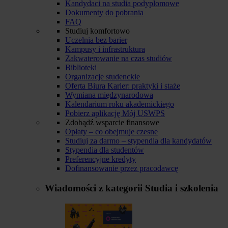
Kandydaci na studia podyplomowe
Dokumenty do pobrania
FAQ
Studiuj komfortowo
Uczelnia bez barier
Kampusy i infrastruktura
Zakwaterowanie na czas studiów
Biblioteki
Organizacje studenckie
Oferta Biura Karier: praktyki i staże
Wymiana międzynarodowa
Kalendarium roku akademickiego
Pobierz aplikację Mój USWPS
Zdobądź wsparcie finansowe
Opłaty – co obejmuje czesne
Studiuj za darmo – stypendia dla kandydatów
Stypendia dla studentów
Preferencyjne kredyty
Dofinansowanie przez pracodawcę
Wiadomości z kategorii
Studia i szkolenia