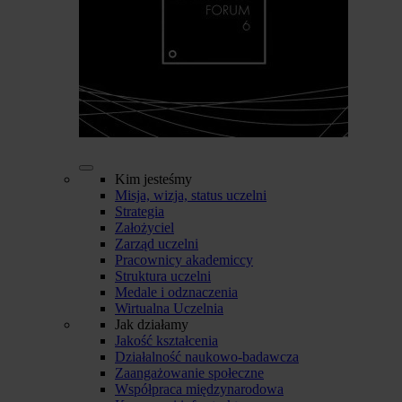
Kim jesteśmy
Misja, wizja, status uczelni
Strategia
Założyciel
Zarząd uczelni
Pracownicy akademiccy
Struktura uczelni
Medale i odznaczenia
Wirtualna Uczelnia
Jak działamy
Jakość kształcenia
Działalność naukowo-badawcza
Zaangażowanie społeczne
Współpraca międzynarodowa