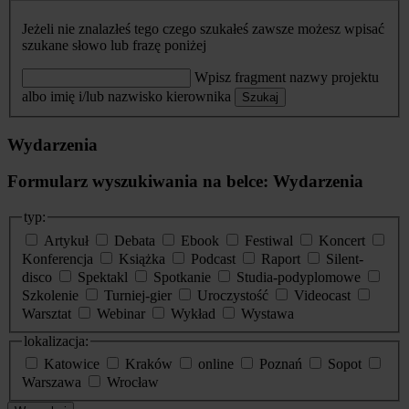
Jeżeli nie znalazłeś tego czego szukałeś zawsze możesz wpisać
szukane słowo lub frazę poniżej
Wpisz fragment nazwy projektu
albo imię i/lub nazwisko kierownika
Szukaj
Wydarzenia
Formularz wyszukiwania na belce: Wydarzenia
typ:
Artykuł
Debata
Ebook
Festiwal
Koncert
Konferencja
Książka
Podcast
Raport
Silent-
disco
Spektakl
Spotkanie
Studia-podyplomowe
Szkolenie
Turniej-gier
Uroczystość
Videocast
Warsztat
Webinar
Wykład
Wystawa
lokalizacja:
Katowice
Kraków
online
Poznań
Sopot
Warszawa
Wrocław