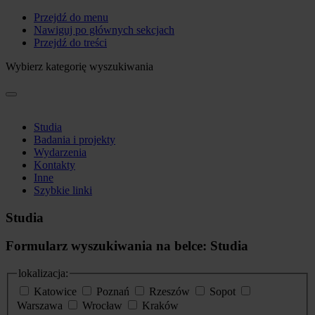
Przejdź do menu
Nawiguj po głównych sekcjach
Przejdź do treści
Wybierz kategorię wyszukiwania
Studia
Badania i projekty
Wydarzenia
Kontakty
Inne
Szybkie linki
Studia
Formularz wyszukiwania na belce: Studia
lokalizacja:
Katowice
Poznań
Rzeszów
Sopot
Warszawa
Wrocław
Kraków