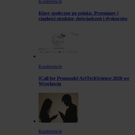
Konferencje
Klasy społeczne po polsku. Przemiany i
ciągłości struktur, doświadczeń i dyskursów
Konferencje
[Call for Proposals] ArtTechScience 2026 we
Wrocławiu
Konferencje