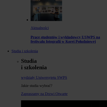
Aktualności
Prace studentów i wykładowcy USWPS na
festiwalu fotografii w Korei Południowej
Studia i szkolenia
Studia
i szkolenia
wydziały Uniwersytetu SWPS
Jakie studia wybrać?
Zapraszamy na Drzwi Otwarte