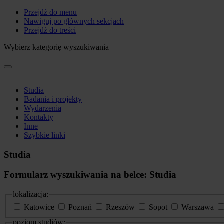
Przejdź do menu
Nawiguj po głównych sekcjach
Przejdź do treści
Wybierz kategorię wyszukiwania
Studia
Badania i projekty
Wydarzenia
Kontakty
Inne
Szybkie linki
Studia
Formularz wyszukiwania na belce: Studia
lokalizacja:
Katowice
Poznań
Rzeszów
Sopot
Warszawa
poziom studiów: