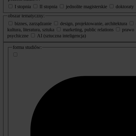
I stopnia
II stopnia
jednolite magisterskie
doktoraty
obszar tematyczny:
biznes, zarządzanie
design, projektowanie, architektura
kultura, literatura, sztuka
marketing, public relations
prawo
psychiczne
AI (sztuczna inteligencja)
dodatkowe
forma studiów:
informacje
o
studiach