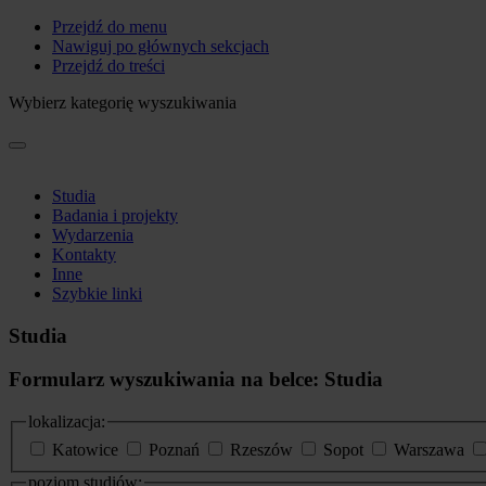
Przejdź do menu
Nawiguj po głównych sekcjach
Przejdź do treści
Wybierz kategorię wyszukiwania
Studia
Badania i projekty
Wydarzenia
Kontakty
Inne
Szybkie linki
Studia
Formularz wyszukiwania na belce: Studia
lokalizacja:
Katowice
Poznań
Rzeszów
Sopot
Warszawa
poziom studiów: