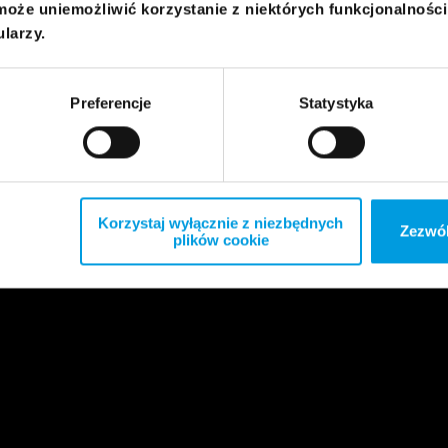
może uniemożliwić korzystanie z niektórych funkcjonalnośc
ularzy.
Preferencje
Statystyka
Korzystaj wyłącznie z niezbędnych
Zezwól
plików cookie