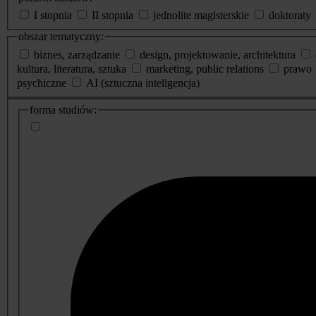
I stopnia
II stopnia
jednolite magisterskie
doktoraty
obszar tematyczny:
biznes, zarządzanie
design, projektowanie, architektura
kultura, literatura, sztuka
marketing, public relations
prawo
psychiczne
AI (sztuczna inteligencja)
dodatkowe
forma studiów:
informacje
o
studiach