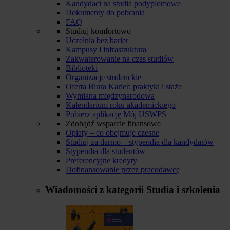
Kandydaci na studia podyplomowe
Dokumenty do pobrania
FAQ
Studiuj komfortowo
Uczelnia bez barier
Kampusy i infrastruktura
Zakwaterowanie na czas studiów
Biblioteki
Organizacje studenckie
Oferta Biura Karier: praktyki i staże
Wymiana międzynarodowa
Kalendarium roku akademickiego
Pobierz aplikację Mój USWPS
Zdobądź wsparcie finansowe
Opłaty – co obejmuje czesne
Studiuj za darmo – stypendia dla kandydatów
Stypendia dla studentów
Preferencyjne kredyty
Dofinansowanie przez pracodawcę
Wiadomości z kategorii
Studia i szkolenia