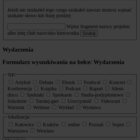
Jeżeli nie znalazłeś tego czego szukałeś zawsze możesz wpisać
szukane słowo lub frazę poniżej
Wpisz fragment nazwy projektu
albo imię i/lub nazwisko kierownika
Szukaj
Wydarzenia
Formularz wyszukiwania na belce: Wydarzenia
typ:
Artykuł
Debata
Ebook
Festiwal
Koncert
Konferencja
Książka
Podcast
Raport
Silent-
disco
Spektakl
Spotkanie
Studia-podyplomowe
Szkolenie
Turniej-gier
Uroczystość
Videocast
Warsztat
Webinar
Wykład
Wystawa
lokalizacja:
Katowice
Kraków
online
Poznań
Sopot
Warszawa
Wrocław