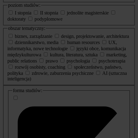
poziom studiów:
I stopnia
II stopnia
jednolite magisterskie
doktoraty
podyplomowe
obszar tematyczny:
biznes, zarządzanie
design, projektowanie, architektura
dziennikarstwo, media
human resources
UX,
informatyka, nowe technologie
języki obce, komunikacja
międzykulturowa
kultura, literatura, sztuka
marketing,
public relations
prawo
psychologia
psychoterapia
rozwój osobisty, coaching
społeczeństwo, państwo,
polityka
zdrowie, zaburzenia psychiczne
AI (sztuczna
inteligencja)
dodatkowe
forma studiów:
informacje
o
studiach