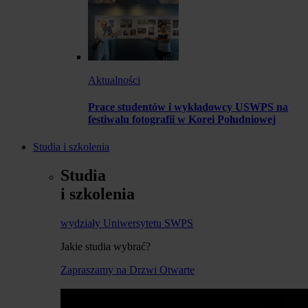
Aktualności
Prace studentów i wykładowcy USWPS na
festiwalu fotografii w Korei Południowej
Studia i szkolenia
Studia
i szkolenia
wydziały Uniwersytetu SWPS
Jakie studia wybrać?
Zapraszamy na Drzwi Otwarte