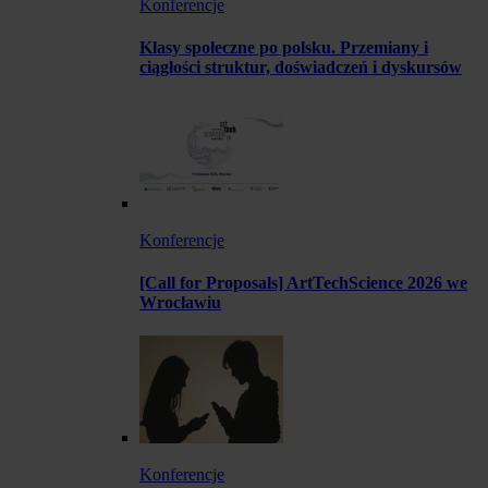
Konferencje
Klasy społeczne po polsku. Przemiany i
ciągłości struktur, doświadczeń i dyskursów
Konferencje
[Call for Proposals] ArtTechScience 2026 we
Wrocławiu
Konferencje