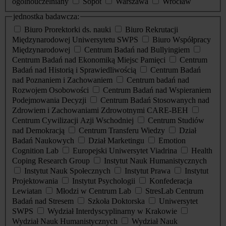
ogólnouczelniany
Sopot
Warszawa
Wrocław
jednostka badawcza:
Biuro Prorektorki ds. nauki
Biuro Rekrutacji
Międzynarodowej Uniwersytetu SWPS
Biuro Współpracy
Międzynarodowej
Centrum Badań nad Bullyingiem
Centrum Badań nad Ekonomiką Miejsc Pamięci
Centrum
Badań nad Historią i Sprawiedliwością
Centrum Badań
nad Poznaniem i Zachowaniem
Centrum badań nad
Rozwojem Osobowości
Centrum Badań nad Wspieraniem
Podejmowania Decyzji
Centrum Badań Stosowanych nad
Zdrowiem i Zachowaniami Zdrowotnymi CARE-BEH
Centrum Cywilizacji Azji Wschodniej
Centrum Studiów
nad Demokracją
Centrum Transferu Wiedzy
Dział
Badań Naukowych
Dział Marketingu
Emotion
Cognition Lab
Europejski Uniwersytet Viadrina
Health
Coping Research Group
Instytut Nauk Humanistycznych
Instytut Nauk Społecznych
Instytut Prawa
Instytut
Projektowania
Instytut Psychologii
Konfederacja
Lewiatan
Młodzi w Centrum Lab
StresLab Centrum
Badań nad Stresem
Szkoła Doktorska
Uniwersytet
SWPS
Wydział Interdyscyplinarny w Krakowie
Wydział Nauk Humanistycznych
Wydział Nauk