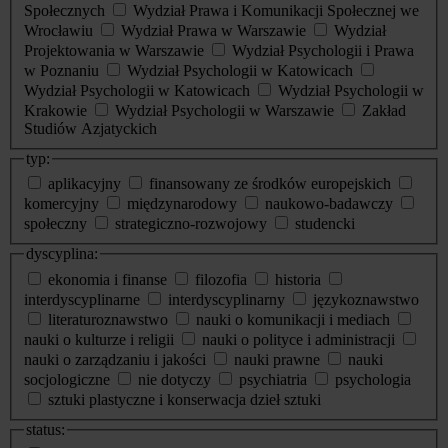
Społecznych
Wydział Prawa i Komunikacji Społecznej we
Wrocławiu
Wydział Prawa w Warszawie
Wydział
Projektowania w Warszawie
Wydział Psychologii i Prawa
w Poznaniu
Wydział Psychologii w Katowicach
Wydział Psychologii w Katowicach
Wydział Psychologii w
Krakowie
Wydział Psychologii w Warszawie
Zakład
Studiów Azjatyckich
typ:
aplikacyjny
finansowany ze środków europejskich
komercyjny
międzynarodowy
naukowo-badawczy
społeczny
strategiczno-rozwojowy
studencki
dyscyplina:
ekonomia i finanse
filozofia
historia
interdyscyplinarne
interdyscyplinarny
językoznawstwo
literaturoznawstwo
nauki o komunikacji i mediach
nauki o kulturze i religii
nauki o polityce i administracji
nauki o zarządzaniu i jakości
nauki prawne
nauki
socjologiczne
nie dotyczy
psychiatria
psychologia
sztuki plastyczne i konserwacja dzieł sztuki
status: