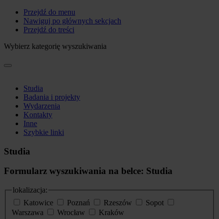
Przejdź do menu
Nawiguj po głównych sekcjach
Przejdź do treści
Wybierz kategorię wyszukiwania
Studia
Badania i projekty
Wydarzenia
Kontakty
Inne
Szybkie linki
Studia
Formularz wyszukiwania na belce: Studia
lokalizacja:
Katowice
Poznań
Rzeszów
Sopot
Warszawa
Wrocław
Kraków