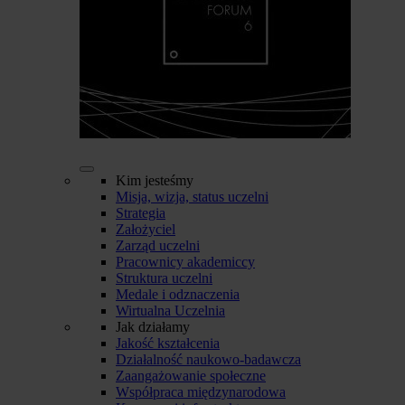
Kim jesteśmy
Misja, wizja, status uczelni
Strategia
Założyciel
Zarząd uczelni
Pracownicy akademiccy
Struktura uczelni
Medale i odznaczenia
Wirtualna Uczelnia
Jak działamy
Jakość kształcenia
Działalność naukowo-badawcza
Zaangażowanie społeczne
Współpraca międzynarodowa