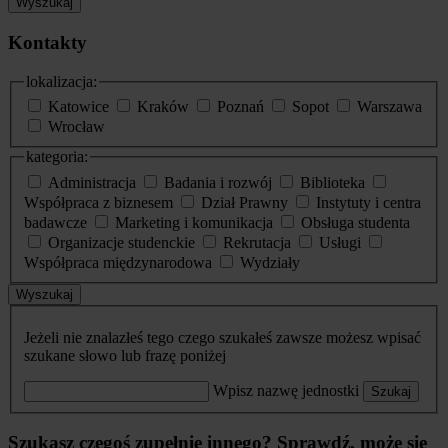
Wyszukaj
Kontakty
lokalizacja:
Katowice
Kraków
Poznań
Sopot
Warszawa
Wrocław
kategoria:
Administracja
Badania i rozwój
Biblioteka
Współpraca z biznesem
Dział Prawny
Instytuty i centra
badawcze
Marketing i komunikacja
Obsługa studenta
Organizacje studenckie
Rekrutacja
Usługi
Współpraca międzynarodowa
Wydziały
Wyszukaj
Jeżeli nie znalazłeś tego czego szukałeś zawsze możesz wpisać
szukane słowo lub frazę poniżej
Wpisz nazwę jednostki
Szukaj
Szukasz czegoś zupełnie innego? Sprawdź, może się