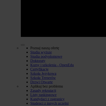
Poznaj naszą ofertę
Studia wyższe
Studia podyplomowe
Doktoraty
Kursy i szkolenia - OpenEdu
Certyfikacje
Szkoła Językowa
Szkoła Trenerów
Drzwi Otwarte
Aplikuj bez problemu
Zasady rekrutacji
Listy rankingowe
Kandydaci z zagranicy
Studenci z innych uczelni