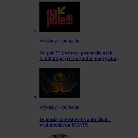
Wykłady i spotkania
Na pole!!! Twórczy plener dla osób
kandydujących na studia (dogrywka)
Wykłady i spotkania
Dolnośląski Festiwal Nauki 2026 –
wydarzenia na USWPS