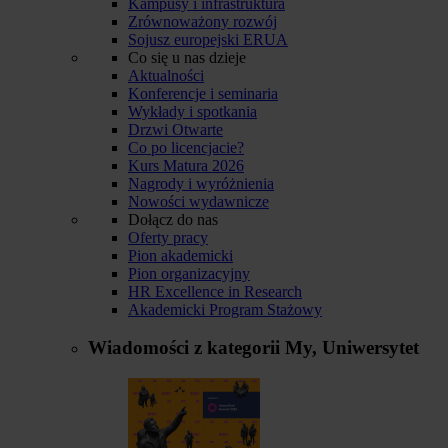
Kampusy i infrastruktura
Zrównoważony rozwój
Sojusz europejski ERUA
Co się u nas dzieje
Aktualności
Konferencje i seminaria
Wykłady i spotkania
Drzwi Otwarte
Co po licencjacie?
Kurs Matura 2026
Nagrody i wyróżnienia
Nowości wydawnicze
Dołącz do nas
Oferty pracy
Pion akademicki
Pion organizacyjny
HR Excellence in Research
Akademicki Program Stażowy
Wiadomości z kategorii
My, Uniwersytet