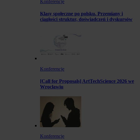
Konferencje
Klasy społeczne po polsku. Przemiany i
ciągłości struktur, doświadczeń i dyskursów
Konferencje
[Call for Proposals] ArtTechScience 2026 we
Wrocławiu
Konferencje