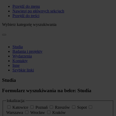
Przejdź do menu
Nawiguj po głównych sekcjach
Przejdź do treści
Wybierz kategorię wyszukiwania
Studia
Badania i projekty
Wydarzenia
Kontakty
Inne
Szybkie linki
Studia
Formularz wyszukiwania na belce: Studia
lokalizacja:
Katowice
Poznań
Rzeszów
Sopot
Warszawa
Wrocław
Kraków