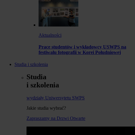
Aktualności
Prace studentów i wykładowcy USWPS na
festiwalu fotografii w Korei Południowej
Studia i szkolenia
Studia
i szkolenia
wydziały Uniwersytetu SWPS
Jakie studia wybrać?
Zapraszamy na Drzwi Otwarte