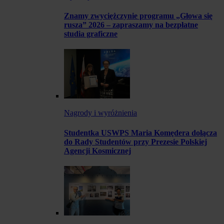
Znamy zwyciężczynie programu „Głowa się
rusza” 2026 – zapraszamy na bezpłatne
studia graficzne
Nagrody i wyróżnienia
Studentka USWPS Maria Komędera dołącza
do Rady Studentów przy Prezesie Polskiej
Agencji Kosmicznej