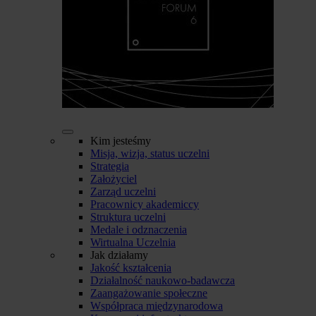
Kim jesteśmy
Misja, wizja, status uczelni
Strategia
Założyciel
Zarząd uczelni
Pracownicy akademiccy
Struktura uczelni
Medale i odznaczenia
Wirtualna Uczelnia
Jak działamy
Jakość kształcenia
Działalność naukowo-badawcza
Zaangażowanie społeczne
Współpraca międzynarodowa