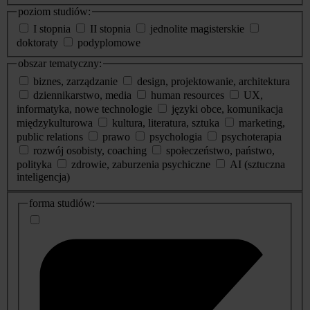
poziom studiów:
I stopnia
II stopnia
jednolite magisterskie
doktoraty
podyplomowe
obszar tematyczny:
biznes, zarządzanie
design, projektowanie, architektura
dziennikarstwo, media
human resources
UX,
informatyka, nowe technologie
języki obce, komunikacja
międzykulturowa
kultura, literatura, sztuka
marketing,
public relations
prawo
psychologia
psychoterapia
rozwój osobisty, coaching
społeczeństwo, państwo,
polityka
zdrowie, zaburzenia psychiczne
AI (sztuczna
inteligencja)
dodatkowe
forma studiów:
informacje
o
studiach