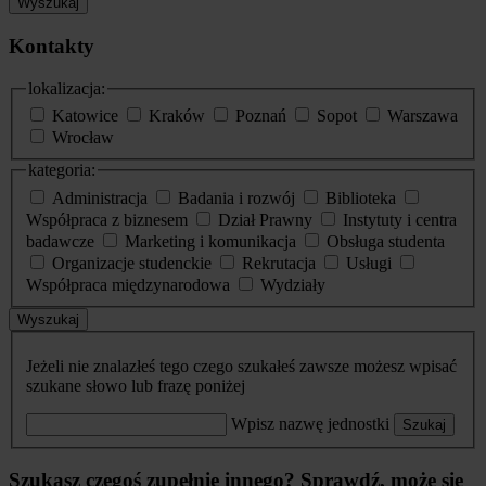
Wyszukaj
Kontakty
lokalizacja:
Katowice
Kraków
Poznań
Sopot
Warszawa
Wrocław
kategoria:
Administracja
Badania i rozwój
Biblioteka
Współpraca z biznesem
Dział Prawny
Instytuty i centra
badawcze
Marketing i komunikacja
Obsługa studenta
Organizacje studenckie
Rekrutacja
Usługi
Współpraca międzynarodowa
Wydziały
Wyszukaj
Jeżeli nie znalazłeś tego czego szukałeś zawsze możesz wpisać
szukane słowo lub frazę poniżej
Wpisz nazwę jednostki
Szukaj
Szukasz czegoś zupełnie innego? Sprawdź, może się