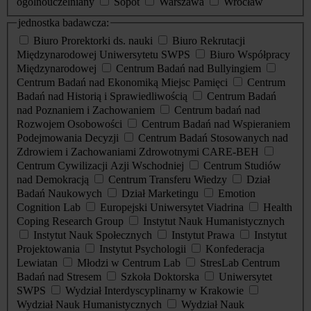
ogólnouczelniany
Sopot
Warszawa
Wrocław
jednostka badawcza:
Biuro Prorektorki ds. nauki
Biuro Rekrutacji
Międzynarodowej Uniwersytetu SWPS
Biuro Współpracy
Międzynarodowej
Centrum Badań nad Bullyingiem
Centrum Badań nad Ekonomiką Miejsc Pamięci
Centrum
Badań nad Historią i Sprawiedliwością
Centrum Badań
nad Poznaniem i Zachowaniem
Centrum badań nad
Rozwojem Osobowości
Centrum Badań nad Wspieraniem
Podejmowania Decyzji
Centrum Badań Stosowanych nad
Zdrowiem i Zachowaniami Zdrowotnymi CARE-BEH
Centrum Cywilizacji Azji Wschodniej
Centrum Studiów
nad Demokracją
Centrum Transferu Wiedzy
Dział
Badań Naukowych
Dział Marketingu
Emotion
Cognition Lab
Europejski Uniwersytet Viadrina
Health
Coping Research Group
Instytut Nauk Humanistycznych
Instytut Nauk Społecznych
Instytut Prawa
Instytut
Projektowania
Instytut Psychologii
Konfederacja
Lewiatan
Młodzi w Centrum Lab
StresLab Centrum
Badań nad Stresem
Szkoła Doktorska
Uniwersytet
SWPS
Wydział Interdyscyplinarny w Krakowie
Wydział Nauk Humanistycznych
Wydział Nauk