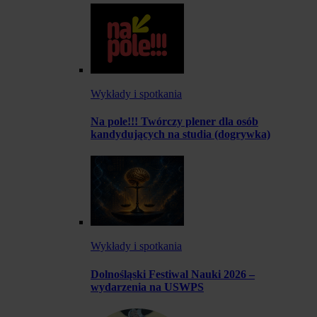
Wykłady i spotkania
Na pole!!! Twórczy plener dla osób
kandydujących na studia (dogrywka)
Wykłady i spotkania
Dolnośląski Festiwal Nauki 2026 –
wydarzenia na USWPS