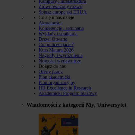
Kampusy i infrastruktura
Zrównoważony rozwój
Sojusz europejski ERUA
Co się u nas dzieje
Aktualności
Konferencje i seminaria
Wykłady i spotkania
Drzwi Otwarte
Co po licencjacie?
Kurs Matura 2026
Nagrody i wyróżnienia
Nowości wydawnicze
Dołącz do nas
Oferty pracy
Pion akademicki
Pion organizacyjny
HR Excellence in Research
Akademicki Program Stażowy
Wiadomości z kategorii
My, Uniwersytet