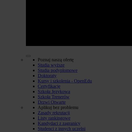
Poznaj naszą ofertę
Studia wyższe
Studia podyplomowe
Doktoraty
Kursy i szkolenia - OpenEdu
Certyfikacje
Szkoła Językowa
Szkoła Trenerów
Drzwi Otwarte
Aplikuj bez problemu
Zasady rekrutacji
Listy rankingowe
Kandydaci z zagranicy
Studenci z innych uczelni