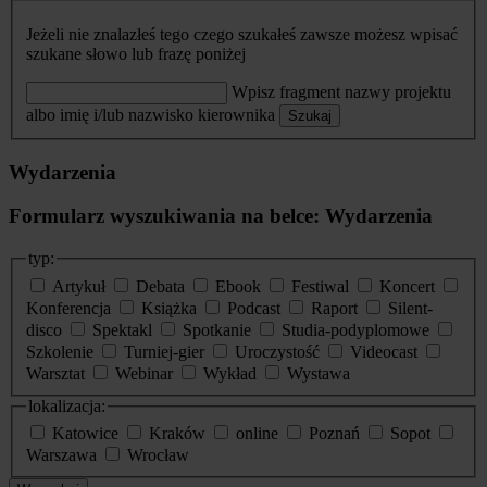
Jeżeli nie znalazłeś tego czego szukałeś zawsze możesz wpisać
szukane słowo lub frazę poniżej
Wpisz fragment nazwy projektu
albo imię i/lub nazwisko kierownika
Szukaj
Wydarzenia
Formularz wyszukiwania na belce: Wydarzenia
typ:
Artykuł
Debata
Ebook
Festiwal
Koncert
Konferencja
Książka
Podcast
Raport
Silent-
disco
Spektakl
Spotkanie
Studia-podyplomowe
Szkolenie
Turniej-gier
Uroczystość
Videocast
Warsztat
Webinar
Wykład
Wystawa
lokalizacja:
Katowice
Kraków
online
Poznań
Sopot
Warszawa
Wrocław