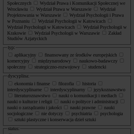
Społecznych
Wydział Prawa i Komunikacji Społecznej we
Wrocławiu
Wydział Prawa w Warszawie
Wydział
Projektowania w Warszawie
Wydział Psychologii i Prawa
w Poznaniu
Wydział Psychologii w Katowicach
Wydział Psychologii w Katowicach
Wydział Psychologii w
Krakowie
Wydział Psychologii w Warszawie
Zakład
Studiów Azjatyckich
typ:
aplikacyjny
finansowany ze środków europejskich
komercyjny
międzynarodowy
naukowo-badawczy
społeczny
strategiczno-rozwojowy
studencki
dyscyplina:
ekonomia i finanse
filozofia
historia
interdyscyplinarne
interdyscyplinarny
językoznawstwo
literaturoznawstwo
nauki o komunikacji i mediach
nauki o kulturze i religii
nauki o polityce i administracji
nauki o zarządzaniu i jakości
nauki prawne
nauki
socjologiczne
nie dotyczy
psychiatria
psychologia
sztuki plastyczne i konserwacja dzieł sztuki
status: