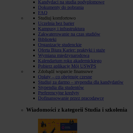
Kandydaci na studia podyplomowe
Dokumenty do pobrania
FAQ
Studiuj komfortowo
Uczelnia bez barier
Kampusy i infrastruktura
Zakwaterowanie na czas studiów
Biblioteki
Organizacje studenckie
Oferta Biura Karier: praktyki i staże
Wymiana międzynarodowa
Kalendarium roku akademickiego
Pobierz aplikację Mój USWPS
Zdobądź wsparcie finansowe
Opłaty – co obejmuje czesne
Studiuj za darmo – stypendia dla kandydatów
Stypendia dla studentów
Preferencyjne kredyty
Dofinansowanie przez pracodawcę
Wiadomości z kategorii
Studia i szkolenia