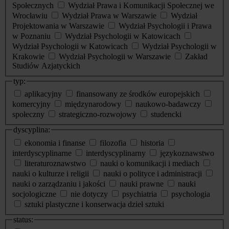
Społecznych
Wydział Prawa i Komunikacji Społecznej we
Wrocławiu
Wydział Prawa w Warszawie
Wydział
Projektowania w Warszawie
Wydział Psychologii i Prawa
w Poznaniu
Wydział Psychologii w Katowicach
Wydział Psychologii w Katowicach
Wydział Psychologii w
Krakowie
Wydział Psychologii w Warszawie
Zakład
Studiów Azjatyckich
typ:
aplikacyjny
finansowany ze środków europejskich
komercyjny
międzynarodowy
naukowo-badawczy
społeczny
strategiczno-rozwojowy
studencki
dyscyplina:
ekonomia i finanse
filozofia
historia
interdyscyplinarne
interdyscyplinarny
językoznawstwo
literaturoznawstwo
nauki o komunikacji i mediach
nauki o kulturze i religii
nauki o polityce i administracji
nauki o zarządzaniu i jakości
nauki prawne
nauki
socjologiczne
nie dotyczy
psychiatria
psychologia
sztuki plastyczne i konserwacja dzieł sztuki
status: