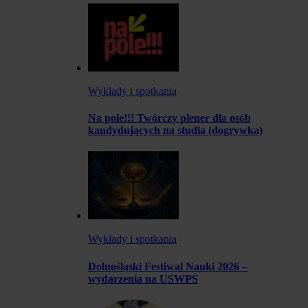
Wykłady i spotkania
Na pole!!! Twórczy plener dla osób
kandydujących na studia (dogrywka)
Wykłady i spotkania
Dolnośląski Festiwal Nauki 2026 –
wydarzenia na USWPS