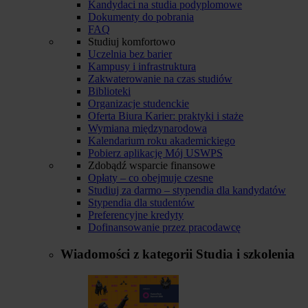
Kandydaci na studia podyplomowe
Dokumenty do pobrania
FAQ
Studiuj komfortowo
Uczelnia bez barier
Kampusy i infrastruktura
Zakwaterowanie na czas studiów
Biblioteki
Organizacje studenckie
Oferta Biura Karier: praktyki i staże
Wymiana międzynarodowa
Kalendarium roku akademickiego
Pobierz aplikację Mój USWPS
Zdobądź wsparcie finansowe
Opłaty – co obejmuje czesne
Studiuj za darmo – stypendia dla kandydatów
Stypendia dla studentów
Preferencyjne kredyty
Dofinansowanie przez pracodawcę
Wiadomości z kategorii
Studia i szkolenia