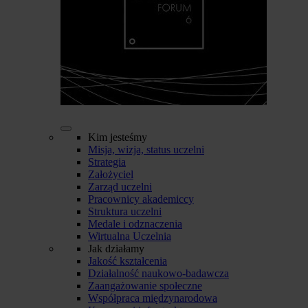
Kim jesteśmy
Misja, wizja, status uczelni
Strategia
Założyciel
Zarząd uczelni
Pracownicy akademiccy
Struktura uczelni
Medale i odznaczenia
Wirtualna Uczelnia
Jak działamy
Jakość kształcenia
Działalność naukowo-badawcza
Zaangażowanie społeczne
Współpraca międzynarodowa