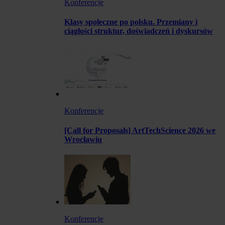
Konferencje
Klasy społeczne po polsku. Przemiany i
ciągłości struktur, doświadczeń i dyskursów
Konferencje
[Call for Proposals] ArtTechScience 2026 we
Wrocławiu
Konferencje