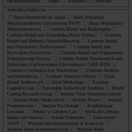
ogólnouczelniany
Sopot
Warszawa
Wrocław
jednostka badawcza:
Biuro Prorektorki ds. nauki
Biuro Rekrutacji
Międzynarodowej Uniwersytetu SWPS
Biuro Współpracy
Międzynarodowej
Centrum Badań nad Bullyingiem
Centrum Badań nad Ekonomiką Miejsc Pamięci
Centrum
Badań nad Historią i Sprawiedliwością
Centrum Badań
nad Poznaniem i Zachowaniem
Centrum badań nad
Rozwojem Osobowości
Centrum Badań nad Wspieraniem
Podejmowania Decyzji
Centrum Badań Stosowanych nad
Zdrowiem i Zachowaniami Zdrowotnymi CARE-BEH
Centrum Cywilizacji Azji Wschodniej
Centrum Studiów
nad Demokracją
Centrum Transferu Wiedzy
Dział
Badań Naukowych
Dział Marketingu
Emotion
Cognition Lab
Europejski Uniwersytet Viadrina
Health
Coping Research Group
Instytut Nauk Humanistycznych
Instytut Nauk Społecznych
Instytut Prawa
Instytut
Projektowania
Instytut Psychologii
Konfederacja
Lewiatan
Młodzi w Centrum Lab
StresLab Centrum
Badań nad Stresem
Szkoła Doktorska
Uniwersytet
SWPS
Wydział Interdyscyplinarny w Krakowie
Wydział Nauk Humanistycznych
Wydział Nauk