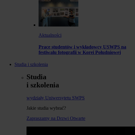
Aktualności
Prace studentów i wykładowcy USWPS na
festiwalu fotografii w Korei Południowej
Studia i szkolenia
Studia
i szkolenia
wydziały Uniwersytetu SWPS
Jakie studia wybrać?
Zapraszamy na Drzwi Otwarte