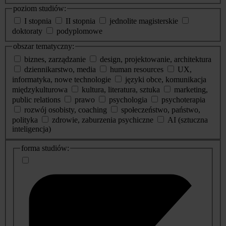
poziom studiów:
I stopnia
II stopnia
jednolite magisterskie
doktoraty
podyplomowe
obszar tematyczny:
biznes, zarządzanie
design, projektowanie, architektura
dziennikarstwo, media
human resources
UX,
informatyka, nowe technologie
języki obce, komunikacja
międzykulturowa
kultura, literatura, sztuka
marketing,
public relations
prawo
psychologia
psychoterapia
rozwój osobisty, coaching
społeczeństwo, państwo,
polityka
zdrowie, zaburzenia psychiczne
AI (sztuczna
inteligencja)
dodatkowe
forma studiów:
informacje
o
studiach