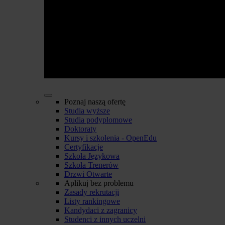
Poznaj naszą ofertę
Studia wyższe
Studia podyplomowe
Doktoraty
Kursy i szkolenia - OpenEdu
Certyfikacje
Szkoła Językowa
Szkoła Trenerów
Drzwi Otwarte
Aplikuj bez problemu
Zasady rekrutacji
Listy rankingowe
Kandydaci z zagranicy
Studenci z innych uczelni