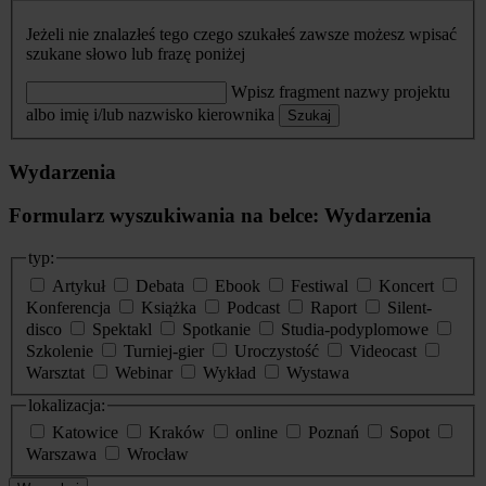
Jeżeli nie znalazłeś tego czego szukałeś zawsze możesz wpisać
szukane słowo lub frazę poniżej
Wpisz fragment nazwy projektu
albo imię i/lub nazwisko kierownika
Szukaj
Wydarzenia
Formularz wyszukiwania na belce: Wydarzenia
typ:
Artykuł
Debata
Ebook
Festiwal
Koncert
Konferencja
Książka
Podcast
Raport
Silent-
disco
Spektakl
Spotkanie
Studia-podyplomowe
Szkolenie
Turniej-gier
Uroczystość
Videocast
Warsztat
Webinar
Wykład
Wystawa
lokalizacja:
Katowice
Kraków
online
Poznań
Sopot
Warszawa
Wrocław