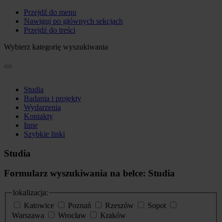
Przejdź do menu
Nawiguj po głównych sekcjach
Przejdź do treści
Wybierz kategorię wyszukiwania
Studia
Badania i projekty
Wydarzenia
Kontakty
Inne
Szybkie linki
Studia
Formularz wyszukiwania na belce: Studia
lokalizacja:
Katowice
Poznań
Rzeszów
Sopot
Warszawa
Wrocław
Kraków