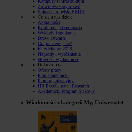
Kampusy i infrastruktura
Zrównoważony rozwój
Sojusz europejski ERUA
Co się u nas dzieje
Aktualności
Konferencje i seminaria
Wykłady i spotkania
Drzwi Otwarte
Co po licencjacie?
Kurs Matura 2026
Nagrody i wyróżnienia
Nowości wydawnicze
Dołącz do nas
Oferty pracy
Pion akademicki
Pion organizacyjny
HR Excellence in Research
Akademicki Program Stażowy
Wiadomości z kategorii
My, Uniwersytet