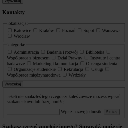
Wyszukaj
Kontakty
lokalizacja:
Katowice
Kraków
Poznań
Sopot
Warszawa
Wrocław
kategoria:
Administracja
Badania i rozwój
Biblioteka
Współpraca z biznesem
Dział Prawny
Instytuty i centra
badawcze
Marketing i komunikacja
Obsługa studenta
Organizacje studenckie
Rekrutacja
Usługi
Współpraca międzynarodowa
Wydziały
Wyszukaj
Jeżeli nie znalazłeś tego czego szukałeś zawsze możesz wpisać
szukane słowo lub frazę poniżej
Wpisz nazwę jednostki
Szukaj
Szukasz czegoś zupełnie innego? Sprawdź, może się