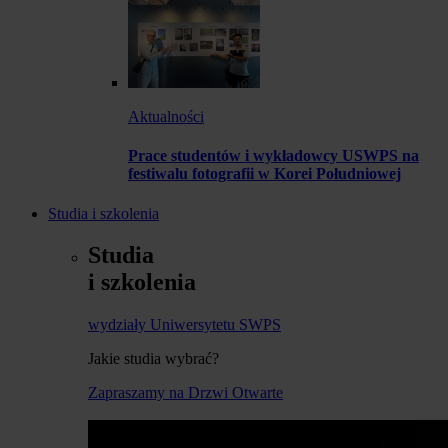
Aktualności
Prace studentów i wykładowcy USWPS na
festiwalu fotografii w Korei Południowej
Studia i szkolenia
Studia
i szkolenia
wydziały Uniwersytetu SWPS
Jakie studia wybrać?
Zapraszamy na Drzwi Otwarte