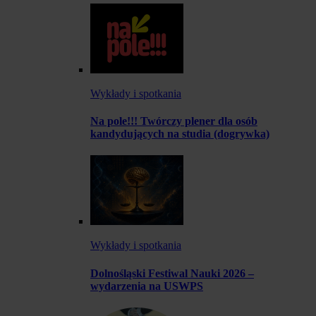
Wykłady i spotkania
Na pole!!! Twórczy plener dla osób
kandydujących na studia (dogrywka)
Wykłady i spotkania
Dolnośląski Festiwal Nauki 2026 –
wydarzenia na USWPS