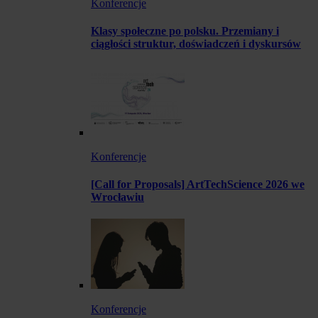
Konferencje
Klasy społeczne po polsku. Przemiany i
ciągłości struktur, doświadczeń i dyskursów
Konferencje
[Call for Proposals] ArtTechScience 2026 we
Wrocławiu
Konferencje