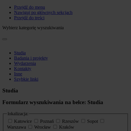
Przejdź do menu
Nawiguj po głównych sekcjach
Przejdź do treści
Wybierz kategorię wyszukiwania
Studia
Badania i projekty
Wydarzenia
Kontakty
Inne
Szybkie linki
Studia
Formularz wyszukiwania na belce: Studia
lokalizacja:
Katowice
Poznań
Rzeszów
Sopot
Warszawa
Wrocław
Kraków