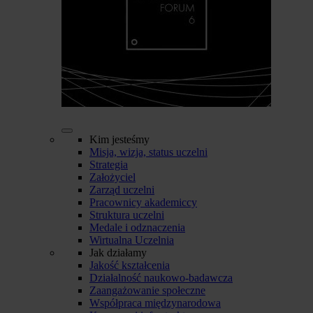
Kim jesteśmy
Misja, wizja, status uczelni
Strategia
Założyciel
Zarząd uczelni
Pracownicy akademiccy
Struktura uczelni
Medale i odznaczenia
Wirtualna Uczelnia
Jak działamy
Jakość kształcenia
Działalność naukowo-badawcza
Zaangażowanie społeczne
Współpraca międzynarodowa