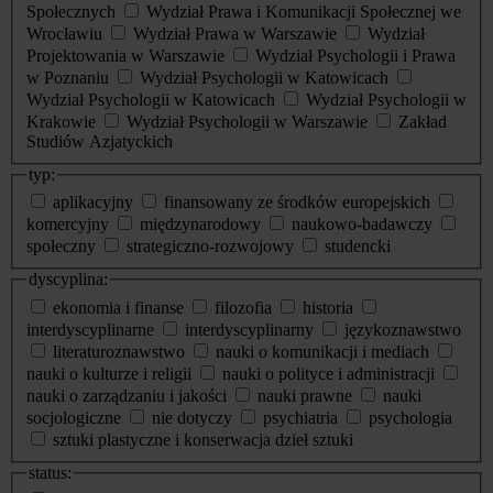
Społecznych
Wydział Prawa i Komunikacji Społecznej we
Wrocławiu
Wydział Prawa w Warszawie
Wydział
Projektowania w Warszawie
Wydział Psychologii i Prawa
w Poznaniu
Wydział Psychologii w Katowicach
Wydział Psychologii w Katowicach
Wydział Psychologii w
Krakowie
Wydział Psychologii w Warszawie
Zakład
Studiów Azjatyckich
typ:
aplikacyjny
finansowany ze środków europejskich
komercyjny
międzynarodowy
naukowo-badawczy
społeczny
strategiczno-rozwojowy
studencki
dyscyplina:
ekonomia i finanse
filozofia
historia
interdyscyplinarne
interdyscyplinarny
językoznawstwo
literaturoznawstwo
nauki o komunikacji i mediach
nauki o kulturze i religii
nauki o polityce i administracji
nauki o zarządzaniu i jakości
nauki prawne
nauki
socjologiczne
nie dotyczy
psychiatria
psychologia
sztuki plastyczne i konserwacja dzieł sztuki
status: