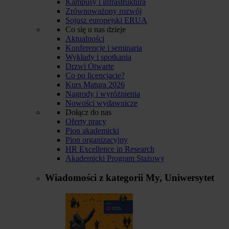
Kampusy i infrastruktura
Zrównoważony rozwój
Sojusz europejski ERUA
Co się u nas dzieje
Aktualności
Konferencje i seminaria
Wykłady i spotkania
Drzwi Otwarte
Co po licencjacie?
Kurs Matura 2026
Nagrody i wyróżnienia
Nowości wydawnicze
Dołącz do nas
Oferty pracy
Pion akademicki
Pion organizacyjny
HR Excellence in Research
Akademicki Program Stażowy
Wiadomości z kategorii
My, Uniwersytet