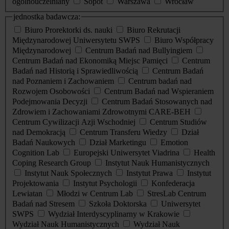
ogólnouczelniany
Sopot
Warszawa
Wrocław
jednostka badawcza:
Biuro Prorektorki ds. nauki
Biuro Rekrutacji
Międzynarodowej Uniwersytetu SWPS
Biuro Współpracy
Międzynarodowej
Centrum Badań nad Bullyingiem
Centrum Badań nad Ekonomiką Miejsc Pamięci
Centrum
Badań nad Historią i Sprawiedliwością
Centrum Badań
nad Poznaniem i Zachowaniem
Centrum badań nad
Rozwojem Osobowości
Centrum Badań nad Wspieraniem
Podejmowania Decyzji
Centrum Badań Stosowanych nad
Zdrowiem i Zachowaniami Zdrowotnymi CARE-BEH
Centrum Cywilizacji Azji Wschodniej
Centrum Studiów
nad Demokracją
Centrum Transferu Wiedzy
Dział
Badań Naukowych
Dział Marketingu
Emotion
Cognition Lab
Europejski Uniwersytet Viadrina
Health
Coping Research Group
Instytut Nauk Humanistycznych
Instytut Nauk Społecznych
Instytut Prawa
Instytut
Projektowania
Instytut Psychologii
Konfederacja
Lewiatan
Młodzi w Centrum Lab
StresLab Centrum
Badań nad Stresem
Szkoła Doktorska
Uniwersytet
SWPS
Wydział Interdyscyplinarny w Krakowie
Wydział Nauk Humanistycznych
Wydział Nauk