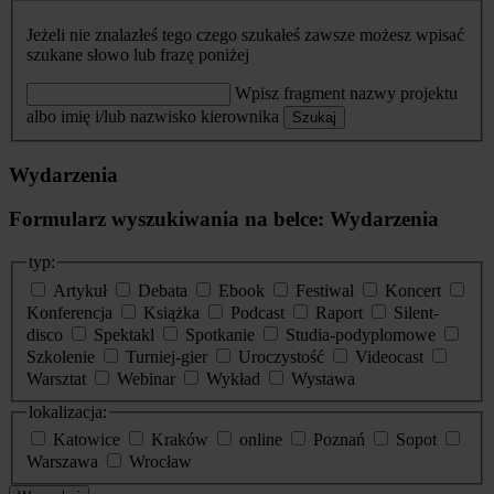
Jeżeli nie znalazłeś tego czego szukałeś zawsze możesz wpisać
szukane słowo lub frazę poniżej
Wpisz fragment nazwy projektu
albo imię i/lub nazwisko kierownika
Szukaj
Wydarzenia
Formularz wyszukiwania na belce: Wydarzenia
typ:
Artykuł
Debata
Ebook
Festiwal
Koncert
Konferencja
Książka
Podcast
Raport
Silent-
disco
Spektakl
Spotkanie
Studia-podyplomowe
Szkolenie
Turniej-gier
Uroczystość
Videocast
Warsztat
Webinar
Wykład
Wystawa
lokalizacja:
Katowice
Kraków
online
Poznań
Sopot
Warszawa
Wrocław