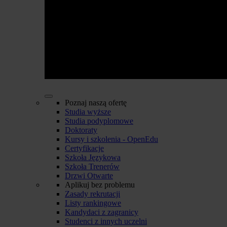
Poznaj naszą ofertę
Studia wyższe
Studia podyplomowe
Doktoraty
Kursy i szkolenia - OpenEdu
Certyfikacje
Szkoła Językowa
Szkoła Trenerów
Drzwi Otwarte
Aplikuj bez problemu
Zasady rekrutacji
Listy rankingowe
Kandydaci z zagranicy
Studenci z innych uczelni