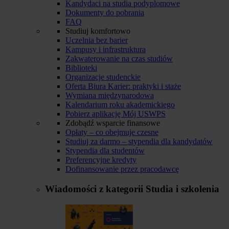
Kandydaci na studia podyplomowe
Dokumenty do pobrania
FAQ
Studiuj komfortowo
Uczelnia bez barier
Kampusy i infrastruktura
Zakwaterowanie na czas studiów
Biblioteki
Organizacje studenckie
Oferta Biura Karier: praktyki i staże
Wymiana międzynarodowa
Kalendarium roku akademickiego
Pobierz aplikację Mój USWPS
Zdobądź wsparcie finansowe
Opłaty – co obejmuje czesne
Studiuj za darmo – stypendia dla kandydatów
Stypendia dla studentów
Preferencyjne kredyty
Dofinansowanie przez pracodawcę
Wiadomości z kategorii
Studia i szkolenia