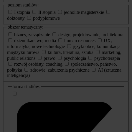
poziom studiów:
I stopnia
II stopnia
jednolite magisterskie
doktoraty
podyplomowe
obszar tematyczny:
biznes, zarządzanie
design, projektowanie, architektura
dziennikarstwo, media
human resources
UX,
informatyka, nowe technologie
języki obce, komunikacja
międzykulturowa
kultura, literatura, sztuka
marketing,
public relations
prawo
psychologia
psychoterapia
rozwój osobisty, coaching
społeczeństwo, państwo,
polityka
zdrowie, zaburzenia psychiczne
AI (sztuczna
inteligencja)
dodatkowe
forma studiów:
informacje
o
studiach