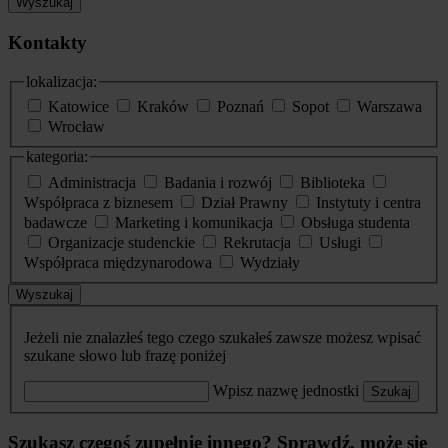
Wyszukaj
Kontakty
lokalizacja:
Katowice
Kraków
Poznań
Sopot
Warszawa
Wrocław
kategoria:
Administracja
Badania i rozwój
Biblioteka
Współpraca z biznesem
Dział Prawny
Instytuty i centra
badawcze
Marketing i komunikacja
Obsługa studenta
Organizacje studenckie
Rekrutacja
Usługi
Współpraca międzynarodowa
Wydziały
Wyszukaj
Jeżeli nie znalazłeś tego czego szukałeś zawsze możesz wpisać
szukane słowo lub frazę poniżej
Wpisz nazwę jednostki
Szukaj
Szukasz czegoś zupełnie innego? Sprawdź, może się