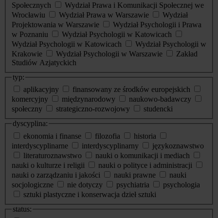
Społecznych
Wydział Prawa i Komunikacji Społecznej we
Wrocławiu
Wydział Prawa w Warszawie
Wydział
Projektowania w Warszawie
Wydział Psychologii i Prawa
w Poznaniu
Wydział Psychologii w Katowicach
Wydział Psychologii w Katowicach
Wydział Psychologii w
Krakowie
Wydział Psychologii w Warszawie
Zakład
Studiów Azjatyckich
typ:
aplikacyjny
finansowany ze środków europejskich
komercyjny
międzynarodowy
naukowo-badawczy
społeczny
strategiczno-rozwojowy
studencki
dyscyplina:
ekonomia i finanse
filozofia
historia
interdyscyplinarne
interdyscyplinarny
językoznawstwo
literaturoznawstwo
nauki o komunikacji i mediach
nauki o kulturze i religii
nauki o polityce i administracji
nauki o zarządzaniu i jakości
nauki prawne
nauki
socjologiczne
nie dotyczy
psychiatria
psychologia
sztuki plastyczne i konserwacja dzieł sztuki
status: