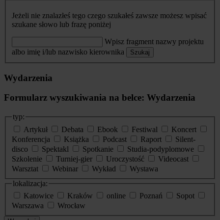
Jeżeli nie znalazłeś tego czego szukałeś zawsze możesz wpisać
szukane słowo lub frazę poniżej
Wpisz fragment nazwy projektu
albo imię i/lub nazwisko kierownika
Szukaj
Wydarzenia
Formularz wyszukiwania na belce: Wydarzenia
typ:
Artykuł
Debata
Ebook
Festiwal
Koncert
Konferencja
Książka
Podcast
Raport
Silent-
disco
Spektakl
Spotkanie
Studia-podyplomowe
Szkolenie
Turniej-gier
Uroczystość
Videocast
Warsztat
Webinar
Wykład
Wystawa
lokalizacja:
Katowice
Kraków
online
Poznań
Sopot
Warszawa
Wrocław