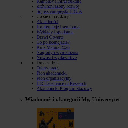
Kampusy i infrastruktura
Zrównoważony rozwój
Sojusz europejski ERUA
Co się u nas dzieje
Aktualności
Konferencje i seminaria
Wykłady i spotkania
Drzwi Otwarte
Co po licencjacie?
Kurs Matura 2026
Nagrody i wyróżnienia
Nowości wydawnicze
Dołącz do nas
Oferty pracy
Pion akademicki
Pion organizacyjny
HR Excellence in Research
Akademicki Program Stażowy
Wiadomości z kategorii
My, Uniwersytet