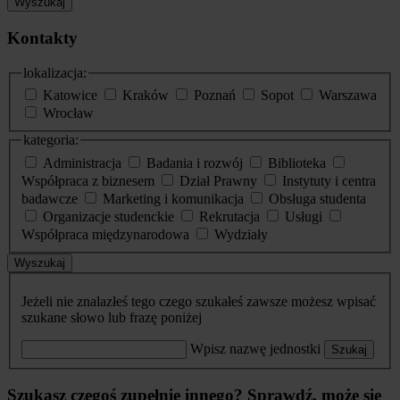
Wyszukaj
Kontakty
lokalizacja:
Katowice
Kraków
Poznań
Sopot
Warszawa
Wrocław
kategoria:
Administracja
Badania i rozwój
Biblioteka
Współpraca z biznesem
Dział Prawny
Instytuty i centra
badawcze
Marketing i komunikacja
Obsługa studenta
Organizacje studenckie
Rekrutacja
Usługi
Współpraca międzynarodowa
Wydziały
Wyszukaj
Jeżeli nie znalazłeś tego czego szukałeś zawsze możesz wpisać
szukane słowo lub frazę poniżej
Wpisz nazwę jednostki
Szukaj
Szukasz czegoś zupełnie innego? Sprawdź, może się