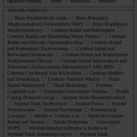
ogólnouczelniany
Sopot
Warszawa
Wrocław
jednostka badawcza:
Biuro Prorektorki ds. nauki
Biuro Rekrutacji
Międzynarodowej Uniwersytetu SWPS
Biuro Współpracy
Międzynarodowej
Centrum Badań nad Bullyingiem
Centrum Badań nad Ekonomiką Miejsc Pamięci
Centrum
Badań nad Historią i Sprawiedliwością
Centrum Badań
nad Poznaniem i Zachowaniem
Centrum badań nad
Rozwojem Osobowości
Centrum Badań nad Wspieraniem
Podejmowania Decyzji
Centrum Badań Stosowanych nad
Zdrowiem i Zachowaniami Zdrowotnymi CARE-BEH
Centrum Cywilizacji Azji Wschodniej
Centrum Studiów
nad Demokracją
Centrum Transferu Wiedzy
Dział
Badań Naukowych
Dział Marketingu
Emotion
Cognition Lab
Europejski Uniwersytet Viadrina
Health
Coping Research Group
Instytut Nauk Humanistycznych
Instytut Nauk Społecznych
Instytut Prawa
Instytut
Projektowania
Instytut Psychologii
Konfederacja
Lewiatan
Młodzi w Centrum Lab
StresLab Centrum
Badań nad Stresem
Szkoła Doktorska
Uniwersytet
SWPS
Wydział Interdyscyplinarny w Krakowie
Wydział Nauk Humanistycznych
Wydział Nauk