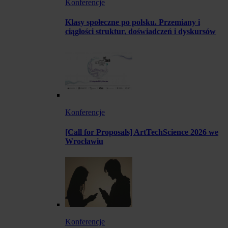
Konferencje
Klasy społeczne po polsku. Przemiany i
ciągłości struktur, doświadczeń i dyskursów
Konferencje
[Call for Proposals] ArtTechScience 2026 we
Wrocławiu
Konferencje