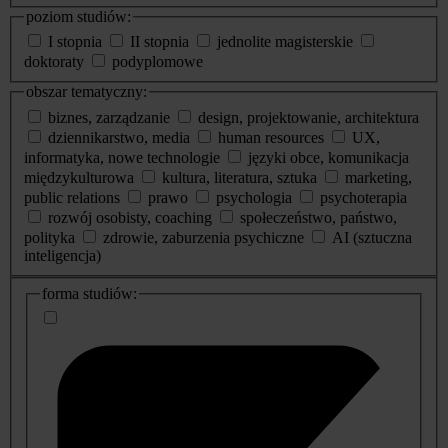
poziom studiów:
I stopnia
II stopnia
jednolite magisterskie
doktoraty
podyplomowe
obszar tematyczny:
biznes, zarządzanie
design, projektowanie, architektura
dziennikarstwo, media
human resources
UX,
informatyka, nowe technologie
języki obce, komunikacja
międzykulturowa
kultura, literatura, sztuka
marketing,
public relations
prawo
psychologia
psychoterapia
rozwój osobisty, coaching
społeczeństwo, państwo,
polityka
zdrowie, zaburzenia psychiczne
AI (sztuczna
inteligencja)
dodatkowe
forma studiów:
informacje
o
studiach