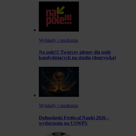
Wykłady i spotkania
Na pole!!! Twórczy plener dla osób
kandydujących na studia (dogrywka)
Wykłady i spotkania
Dolnośląski Festiwal Nauki 2026 –
wydarzenia na USWPS