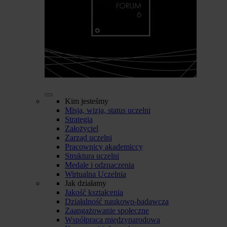
Kim jesteśmy
Misja, wizja, status uczelni
Strategia
Założyciel
Zarząd uczelni
Pracownicy akademiccy
Struktura uczelni
Medale i odznaczenia
Wirtualna Uczelnia
Jak działamy
Jakość kształcenia
Działalność naukowo-badawcza
Zaangażowanie społeczne
Współpraca międzynarodowa