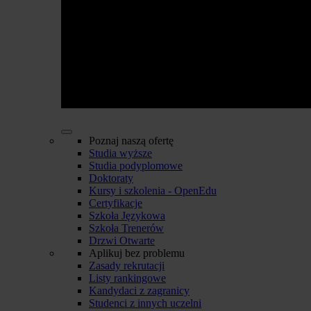
Poznaj naszą ofertę
Studia wyższe
Studia podyplomowe
Doktoraty
Kursy i szkolenia - OpenEdu
Certyfikacje
Szkoła Językowa
Szkoła Trenerów
Drzwi Otwarte
Aplikuj bez problemu
Zasady rekrutacji
Listy rankingowe
Kandydaci z zagranicy
Studenci z innych uczelni