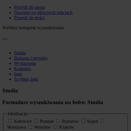
Przejdź do menu
Nawiguj po głównych sekcjach
Przejdź do treści
Wybierz kategorię wyszukiwania
Studia
Badania i projekty
Wydarzenia
Kontakty
Inne
Szybkie linki
Studia
Formularz wyszukiwania na belce: Studia
lokalizacja:
Katowice
Poznań
Rzeszów
Sopot
Warszawa
Wrocław
Kraków