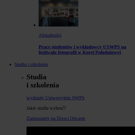
Aktualności
Prace studentów i wykładowcy USWPS na
festiwalu fotografii w Korei Południowej
Studia i szkolenia
Studia
i szkolenia
wydziały Uniwersytetu SWPS
Jakie studia wybrać?
Zapraszamy na Drzwi Otwarte