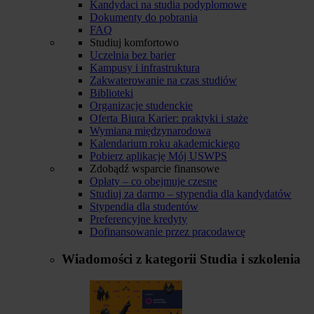
Kandydaci na studia podyplomowe
Dokumenty do pobrania
FAQ
Studiuj komfortowo
Uczelnia bez barier
Kampusy i infrastruktura
Zakwaterowanie na czas studiów
Biblioteki
Organizacje studenckie
Oferta Biura Karier: praktyki i staże
Wymiana międzynarodowa
Kalendarium roku akademickiego
Pobierz aplikację Mój USWPS
Zdobądź wsparcie finansowe
Opłaty – co obejmuje czesne
Studiuj za darmo – stypendia dla kandydatów
Stypendia dla studentów
Preferencyjne kredyty
Dofinansowanie przez pracodawcę
Wiadomości z kategorii
Studia i szkolenia