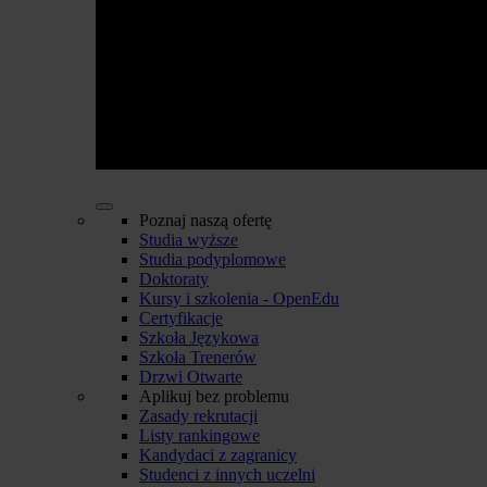
Poznaj naszą ofertę
Studia wyższe
Studia podyplomowe
Doktoraty
Kursy i szkolenia - OpenEdu
Certyfikacje
Szkoła Językowa
Szkoła Trenerów
Drzwi Otwarte
Aplikuj bez problemu
Zasady rekrutacji
Listy rankingowe
Kandydaci z zagranicy
Studenci z innych uczelni