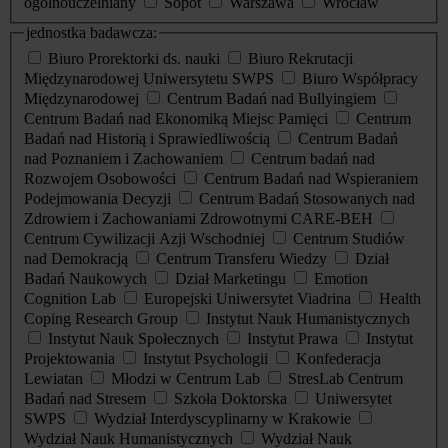
ogólnouczelniany
Sopot
Warszawa
Wrocław
jednostka badawcza:
Biuro Prorektorki ds. nauki
Biuro Rekrutacji
Międzynarodowej Uniwersytetu SWPS
Biuro Współpracy
Międzynarodowej
Centrum Badań nad Bullyingiem
Centrum Badań nad Ekonomiką Miejsc Pamięci
Centrum
Badań nad Historią i Sprawiedliwością
Centrum Badań
nad Poznaniem i Zachowaniem
Centrum badań nad
Rozwojem Osobowości
Centrum Badań nad Wspieraniem
Podejmowania Decyzji
Centrum Badań Stosowanych nad
Zdrowiem i Zachowaniami Zdrowotnymi CARE-BEH
Centrum Cywilizacji Azji Wschodniej
Centrum Studiów
nad Demokracją
Centrum Transferu Wiedzy
Dział
Badań Naukowych
Dział Marketingu
Emotion
Cognition Lab
Europejski Uniwersytet Viadrina
Health
Coping Research Group
Instytut Nauk Humanistycznych
Instytut Nauk Społecznych
Instytut Prawa
Instytut
Projektowania
Instytut Psychologii
Konfederacja
Lewiatan
Młodzi w Centrum Lab
StresLab Centrum
Badań nad Stresem
Szkoła Doktorska
Uniwersytet
SWPS
Wydział Interdyscyplinarny w Krakowie
Wydział Nauk Humanistycznych
Wydział Nauk