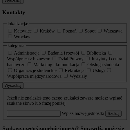
Wyszukaj
Kontakty
lokalizacja:
Katowice
Kraków
Poznań
Sopot
Warszawa
Wrocław
kategoria:
Administracja
Badania i rozwój
Biblioteka
Współpraca z biznesem
Dział Prawny
Instytuty i centra
badawcze
Marketing i komunikacja
Obsługa studenta
Organizacje studenckie
Rekrutacja
Usługi
Współpraca międzynarodowa
Wydziały
Wyszukaj
Jeżeli nie znalazłeś tego czego szukałeś zawsze możesz wpisać
szukane słowo lub frazę poniżej
Wpisz nazwę jednostki
Szukaj
Szukasz czegoś zupełnie innego? Sprawdź, może się