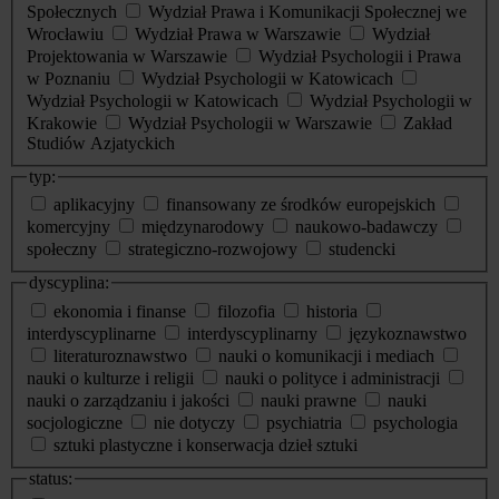
Społecznych
Wydział Prawa i Komunikacji Społecznej we
Wrocławiu
Wydział Prawa w Warszawie
Wydział
Projektowania w Warszawie
Wydział Psychologii i Prawa
w Poznaniu
Wydział Psychologii w Katowicach
Wydział Psychologii w Katowicach
Wydział Psychologii w
Krakowie
Wydział Psychologii w Warszawie
Zakład
Studiów Azjatyckich
typ:
aplikacyjny
finansowany ze środków europejskich
komercyjny
międzynarodowy
naukowo-badawczy
społeczny
strategiczno-rozwojowy
studencki
dyscyplina:
ekonomia i finanse
filozofia
historia
interdyscyplinarne
interdyscyplinarny
językoznawstwo
literaturoznawstwo
nauki o komunikacji i mediach
nauki o kulturze i religii
nauki o polityce i administracji
nauki o zarządzaniu i jakości
nauki prawne
nauki
socjologiczne
nie dotyczy
psychiatria
psychologia
sztuki plastyczne i konserwacja dzieł sztuki
status: