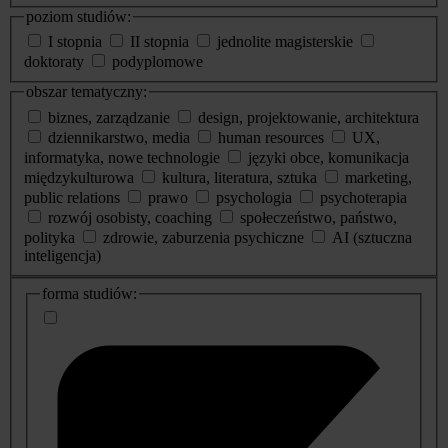
poziom studiów:
I stopnia
II stopnia
jednolite magisterskie
doktoraty
podyplomowe
obszar tematyczny:
biznes, zarządzanie
design, projektowanie, architektura
dziennikarstwo, media
human resources
UX,
informatyka, nowe technologie
języki obce, komunikacja
międzykulturowa
kultura, literatura, sztuka
marketing,
public relations
prawo
psychologia
psychoterapia
rozwój osobisty, coaching
społeczeństwo, państwo,
polityka
zdrowie, zaburzenia psychiczne
AI (sztuczna
inteligencja)
dodatkowe
forma studiów:
informacje
o
studiach