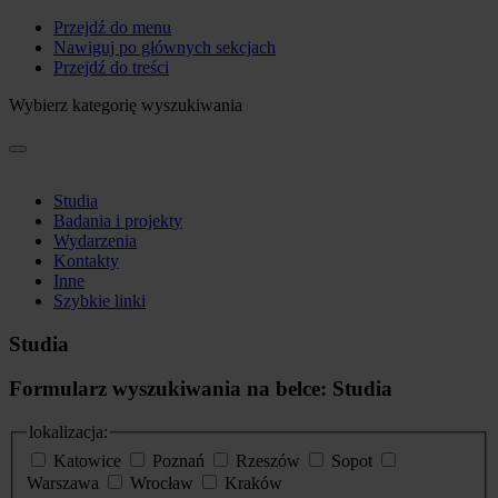
Przejdź do menu
Nawiguj po głównych sekcjach
Przejdź do treści
Wybierz kategorię wyszukiwania
Studia
Badania i projekty
Wydarzenia
Kontakty
Inne
Szybkie linki
Studia
Formularz wyszukiwania na belce: Studia
lokalizacja:
Katowice
Poznań
Rzeszów
Sopot
Warszawa
Wrocław
Kraków