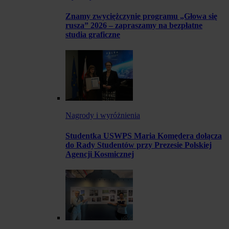
Znamy zwyciężczynie programu „Głowa się
rusza” 2026 – zapraszamy na bezpłatne
studia graficzne
Nagrody i wyróżnienia
Studentka USWPS Maria Komędera dołącza
do Rady Studentów przy Prezesie Polskiej
Agencji Kosmicznej