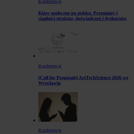
Konferencje
Klasy społeczne po polsku. Przemiany i
ciągłości struktur, doświadczeń i dyskursów
Konferencje
[Call for Proposals] ArtTechScience 2026 we
Wrocławiu
Konferencje