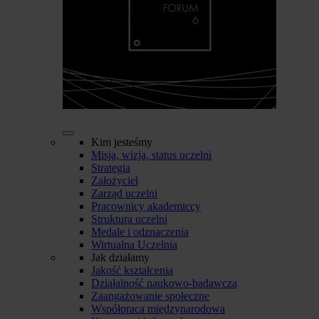
Kim jesteśmy
Misja, wizja, status uczelni
Strategia
Założyciel
Zarząd uczelni
Pracownicy akademiccy
Struktura uczelni
Medale i odznaczenia
Wirtualna Uczelnia
Jak działamy
Jakość kształcenia
Działalność naukowo-badawcza
Zaangażowanie społeczne
Współpraca międzynarodowa