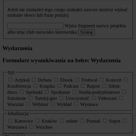
Jeżeli nie znalazłeś tego czego szukałeś zawsze możesz wpisać
szukane słowo lub frazę poniżej
Wpisz fragment nazwy projektu
albo imię i/lub nazwisko kierownika
Szukaj
Wydarzenia
Formularz wyszukiwania na belce: Wydarzenia
typ:
Artykuł
Debata
Ebook
Festiwal
Koncert
Konferencja
Książka
Podcast
Raport
Silent-
disco
Spektakl
Spotkanie
Studia-podyplomowe
Szkolenie
Turniej-gier
Uroczystość
Videocast
Warsztat
Webinar
Wykład
Wystawa
lokalizacja:
Katowice
Kraków
online
Poznań
Sopot
Warszawa
Wrocław