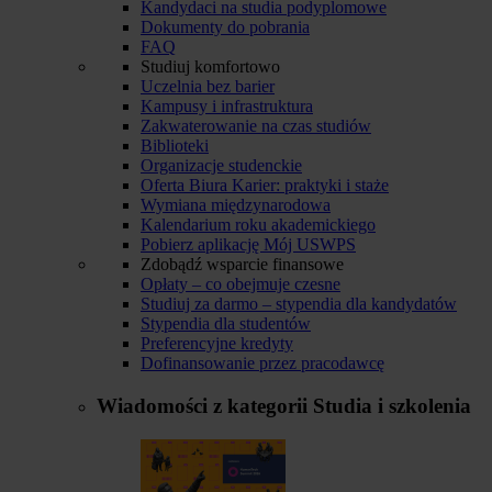
Kandydaci na studia podyplomowe
Dokumenty do pobrania
FAQ
Studiuj komfortowo
Uczelnia bez barier
Kampusy i infrastruktura
Zakwaterowanie na czas studiów
Biblioteki
Organizacje studenckie
Oferta Biura Karier: praktyki i staże
Wymiana międzynarodowa
Kalendarium roku akademickiego
Pobierz aplikację Mój USWPS
Zdobądź wsparcie finansowe
Opłaty – co obejmuje czesne
Studiuj za darmo – stypendia dla kandydatów
Stypendia dla studentów
Preferencyjne kredyty
Dofinansowanie przez pracodawcę
Wiadomości z kategorii
Studia i szkolenia