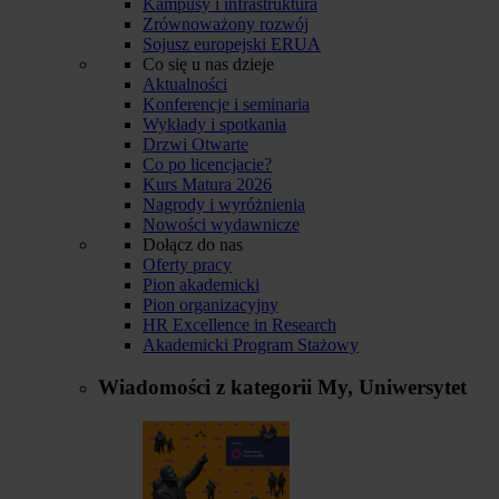
Kampusy i infrastruktura
Zrównoważony rozwój
Sojusz europejski ERUA
Co się u nas dzieje
Aktualności
Konferencje i seminaria
Wykłady i spotkania
Drzwi Otwarte
Co po licencjacie?
Kurs Matura 2026
Nagrody i wyróżnienia
Nowości wydawnicze
Dołącz do nas
Oferty pracy
Pion akademicki
Pion organizacyjny
HR Excellence in Research
Akademicki Program Stażowy
Wiadomości z kategorii
My, Uniwersytet