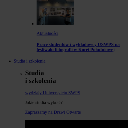
Aktualności
Prace studentów i wykładowcy USWPS na
festiwalu fotografii w Korei Południowej
Studia i szkolenia
Studia
i szkolenia
wydziały Uniwersytetu SWPS
Jakie studia wybrać?
Zapraszamy na Drzwi Otwarte