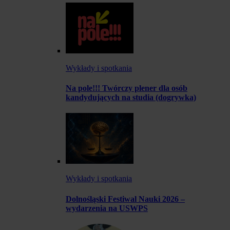
Wykłady i spotkania
Na pole!!! Twórczy plener dla osób
kandydujących na studia (dogrywka)
Wykłady i spotkania
Dolnośląski Festiwal Nauki 2026 –
wydarzenia na USWPS