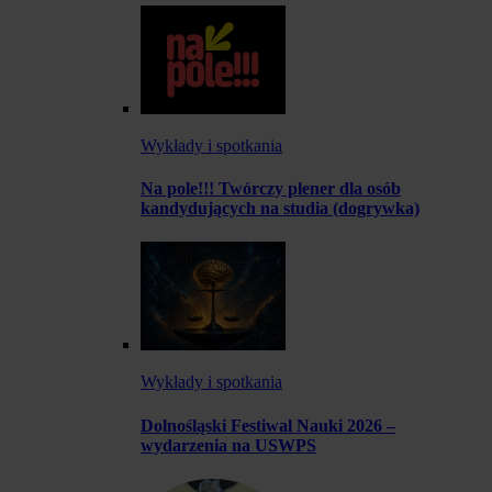
Wykłady i spotkania
Na pole!!! Twórczy plener dla osób
kandydujących na studia (dogrywka)
Wykłady i spotkania
Dolnośląski Festiwal Nauki 2026 –
wydarzenia na USWPS