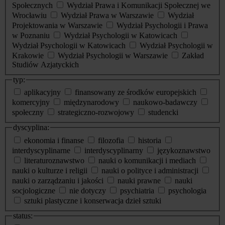
Społecznych
Wydział Prawa i Komunikacji Społecznej we
Wrocławiu
Wydział Prawa w Warszawie
Wydział
Projektowania w Warszawie
Wydział Psychologii i Prawa
w Poznaniu
Wydział Psychologii w Katowicach
Wydział Psychologii w Katowicach
Wydział Psychologii w
Krakowie
Wydział Psychologii w Warszawie
Zakład
Studiów Azjatyckich
typ:
aplikacyjny
finansowany ze środków europejskich
komercyjny
międzynarodowy
naukowo-badawczy
społeczny
strategiczno-rozwojowy
studencki
dyscyplina:
ekonomia i finanse
filozofia
historia
interdyscyplinarne
interdyscyplinarny
językoznawstwo
literaturoznawstwo
nauki o komunikacji i mediach
nauki o kulturze i religii
nauki o polityce i administracji
nauki o zarządzaniu i jakości
nauki prawne
nauki
socjologiczne
nie dotyczy
psychiatria
psychologia
sztuki plastyczne i konserwacja dzieł sztuki
status: