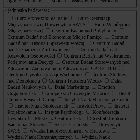
ogólnouczelniany
Sopot
Warszawa
Wrocław
jednostka badawcza:
Biuro Prorektorki ds. nauki
Biuro Rekrutacji
Międzynarodowej Uniwersytetu SWPS
Biuro Współpracy
Międzynarodowej
Centrum Badań nad Bullyingiem
Centrum Badań nad Ekonomiką Miejsc Pamięci
Centrum
Badań nad Historią i Sprawiedliwością
Centrum Badań
nad Poznaniem i Zachowaniem
Centrum badań nad
Rozwojem Osobowości
Centrum Badań nad Wspieraniem
Podejmowania Decyzji
Centrum Badań Stosowanych nad
Zdrowiem i Zachowaniami Zdrowotnymi CARE-BEH
Centrum Cywilizacji Azji Wschodniej
Centrum Studiów
nad Demokracją
Centrum Transferu Wiedzy
Dział
Badań Naukowych
Dział Marketingu
Emotion
Cognition Lab
Europejski Uniwersytet Viadrina
Health
Coping Research Group
Instytut Nauk Humanistycznych
Instytut Nauk Społecznych
Instytut Prawa
Instytut
Projektowania
Instytut Psychologii
Konfederacja
Lewiatan
Młodzi w Centrum Lab
StresLab Centrum
Badań nad Stresem
Szkoła Doktorska
Uniwersytet
SWPS
Wydział Interdyscyplinarny w Krakowie
Wydział Nauk Humanistycznych
Wydział Nauk