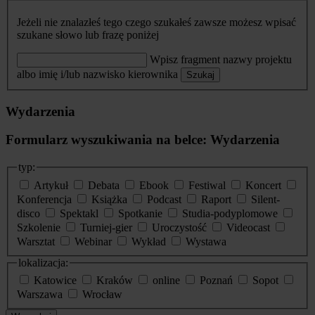
Jeżeli nie znalazłeś tego czego szukałeś zawsze możesz wpisać
szukane słowo lub frazę poniżej
Wpisz fragment nazwy projektu
albo imię i/lub nazwisko kierownika
Szukaj
Wydarzenia
Formularz wyszukiwania na belce: Wydarzenia
typ:
Artykuł
Debata
Ebook
Festiwal
Koncert
Konferencja
Książka
Podcast
Raport
Silent-
disco
Spektakl
Spotkanie
Studia-podyplomowe
Szkolenie
Turniej-gier
Uroczystość
Videocast
Warsztat
Webinar
Wykład
Wystawa
lokalizacja:
Katowice
Kraków
online
Poznań
Sopot
Warszawa
Wrocław