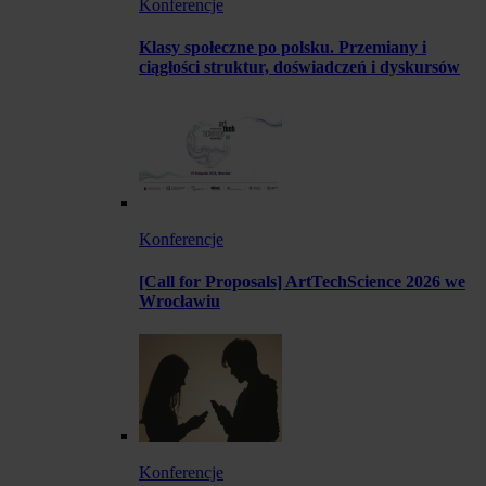
Konferencje
Klasy społeczne po polsku. Przemiany i
ciągłości struktur, doświadczeń i dyskursów
Konferencje
[Call for Proposals] ArtTechScience 2026 we
Wrocławiu
Konferencje