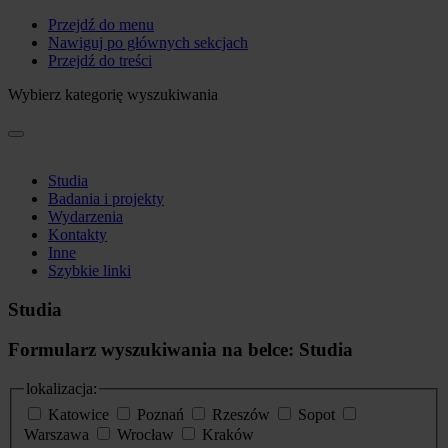
Przejdź do menu
Nawiguj po głównych sekcjach
Przejdź do treści
Wybierz kategorię wyszukiwania
Studia
Badania i projekty
Wydarzenia
Kontakty
Inne
Szybkie linki
Studia
Formularz wyszukiwania na belce: Studia
lokalizacja:
Katowice
Poznań
Rzeszów
Sopot
Warszawa
Wrocław
Kraków