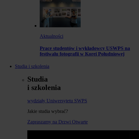
Aktualności
Prace studentów i wykładowcy USWPS na
festiwalu fotografii w Korei Południowej
Studia i szkolenia
Studia
i szkolenia
wydziały Uniwersytetu SWPS
Jakie studia wybrać?
Zapraszamy na Drzwi Otwarte