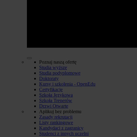
Poznaj naszą ofertę
Studia wyższe
Studia podyplomowe
Doktoraty
Kursy i szkolenia - OpenEdu
Certyfikacje
Szkoła Językowa
Szkoła Trenerów
Drzwi Otwarte
Aplikuj bez problemu
Zasady rekrutacji
Listy rankingowe
Kandydaci z zagranicy
Studenci z innych uczelni