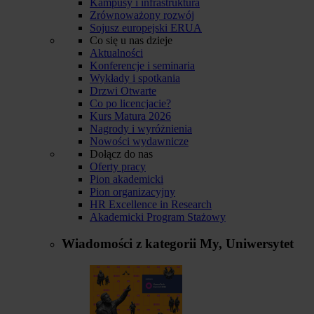
Kampusy i infrastruktura
Zrównoważony rozwój
Sojusz europejski ERUA
Co się u nas dzieje
Aktualności
Konferencje i seminaria
Wykłady i spotkania
Drzwi Otwarte
Co po licencjacie?
Kurs Matura 2026
Nagrody i wyróżnienia
Nowości wydawnicze
Dołącz do nas
Oferty pracy
Pion akademicki
Pion organizacyjny
HR Excellence in Research
Akademicki Program Stażowy
Wiadomości z kategorii
My, Uniwersytet