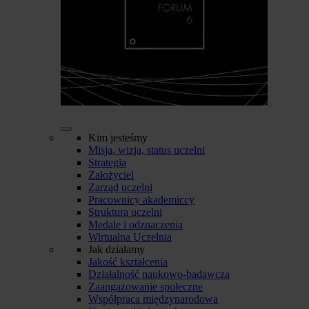
Kim jesteśmy
Misja, wizja, status uczelni
Strategia
Założyciel
Zarząd uczelni
Pracownicy akademiccy
Struktura uczelni
Medale i odznaczenia
Wirtualna Uczelnia
Jak działamy
Jakość kształcenia
Działalność naukowo-badawcza
Zaangażowanie społeczne
Współpraca międzynarodowa