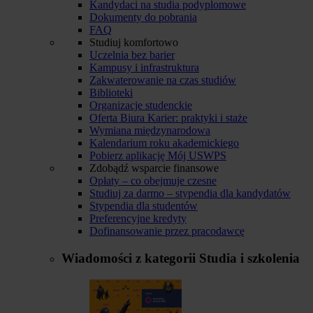
Kandydaci na studia podyplomowe
Dokumenty do pobrania
FAQ
Studiuj komfortowo
Uczelnia bez barier
Kampusy i infrastruktura
Zakwaterowanie na czas studiów
Biblioteki
Organizacje studenckie
Oferta Biura Karier: praktyki i staże
Wymiana międzynarodowa
Kalendarium roku akademickiego
Pobierz aplikację Mój USWPS
Zdobądź wsparcie finansowe
Opłaty – co obejmuje czesne
Studiuj za darmo – stypendia dla kandydatów
Stypendia dla studentów
Preferencyjne kredyty
Dofinansowanie przez pracodawcę
Wiadomości z kategorii
Studia i szkolenia