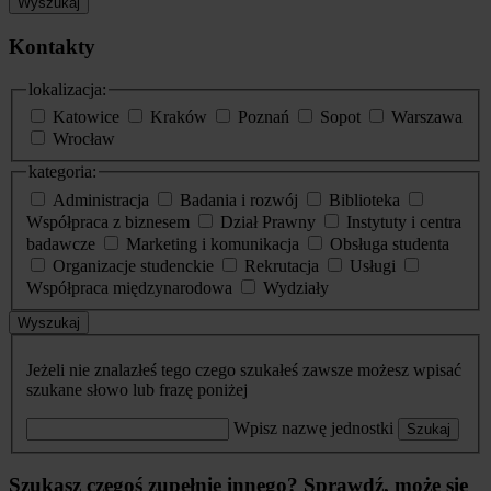
Wyszukaj
Kontakty
lokalizacja:
Katowice
Kraków
Poznań
Sopot
Warszawa
Wrocław
kategoria:
Administracja
Badania i rozwój
Biblioteka
Współpraca z biznesem
Dział Prawny
Instytuty i centra
badawcze
Marketing i komunikacja
Obsługa studenta
Organizacje studenckie
Rekrutacja
Usługi
Współpraca międzynarodowa
Wydziały
Wyszukaj
Jeżeli nie znalazłeś tego czego szukałeś zawsze możesz wpisać
szukane słowo lub frazę poniżej
Wpisz nazwę jednostki
Szukaj
Szukasz czegoś zupełnie innego? Sprawdź, może się