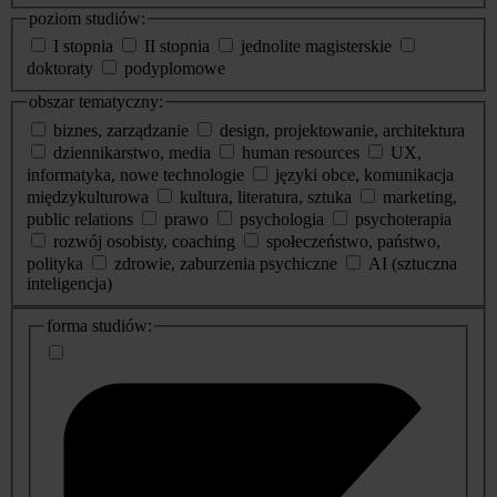
poziom studiów:
I stopnia
II stopnia
jednolite magisterskie
doktoraty
podyplomowe
obszar tematyczny:
biznes, zarządzanie
design, projektowanie, architektura
dziennikarstwo, media
human resources
UX,
informatyka, nowe technologie
języki obce, komunikacja
międzykulturowa
kultura, literatura, sztuka
marketing,
public relations
prawo
psychologia
psychoterapia
rozwój osobisty, coaching
społeczeństwo, państwo,
polityka
zdrowie, zaburzenia psychiczne
AI (sztuczna
inteligencja)
dodatkowe
forma studiów:
informacje
o
studiach