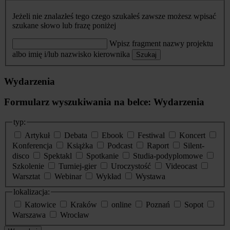
Jeżeli nie znalazłeś tego czego szukałeś zawsze możesz wpisać
szukane słowo lub frazę poniżej
Wpisz fragment nazwy projektu
albo imię i/lub nazwisko kierownika
Szukaj
Wydarzenia
Formularz wyszukiwania na belce: Wydarzenia
typ:
Artykuł
Debata
Ebook
Festiwal
Koncert
Konferencja
Książka
Podcast
Raport
Silent-
disco
Spektakl
Spotkanie
Studia-podyplomowe
Szkolenie
Turniej-gier
Uroczystość
Videocast
Warsztat
Webinar
Wykład
Wystawa
lokalizacja:
Katowice
Kraków
online
Poznań
Sopot
Warszawa
Wrocław