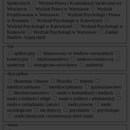
Społecznych
Wydział Prawa i Komunikacji Społecznej we
Wrocławiu
Wydział Prawa w Warszawie
Wydział
Projektowania w Warszawie
Wydział Psychologii i Prawa
w Poznaniu
Wydział Psychologii w Katowicach
Wydział Psychologii w Katowicach
Wydział Psychologii w
Krakowie
Wydział Psychologii w Warszawie
Zakład
Studiów Azjatyckich
typ:
aplikacyjny
finansowany ze środków europejskich
komercyjny
międzynarodowy
naukowo-badawczy
społeczny
strategiczno-rozwojowy
studencki
dyscyplina:
ekonomia i finanse
filozofia
historia
interdyscyplinarne
interdyscyplinarny
językoznawstwo
literaturoznawstwo
nauki o komunikacji i mediach
nauki o kulturze i religii
nauki o polityce i administracji
nauki o zarządzaniu i jakości
nauki prawne
nauki
socjologiczne
nie dotyczy
psychiatria
psychologia
sztuki plastyczne i konserwacja dzieł sztuki
status: