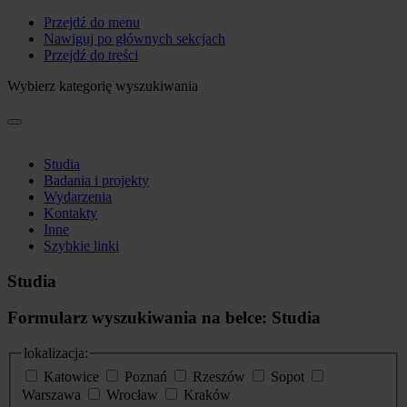
Przejdź do menu
Nawiguj po głównych sekcjach
Przejdź do treści
Wybierz kategorię wyszukiwania
Studia
Badania i projekty
Wydarzenia
Kontakty
Inne
Szybkie linki
Studia
Formularz wyszukiwania na belce: Studia
lokalizacja:
Katowice
Poznań
Rzeszów
Sopot
Warszawa
Wrocław
Kraków