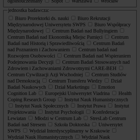
ogólnouczelniany
Sopot
Warszawa
Wrocław
jednostka badawcza:
Biuro Prorektorki ds. nauki
Biuro Rekrutacji
Międzynarodowej Uniwersytetu SWPS
Biuro Współpracy
Międzynarodowej
Centrum Badań nad Bullyingiem
Centrum Badań nad Ekonomiką Miejsc Pamięci
Centrum
Badań nad Historią i Sprawiedliwością
Centrum Badań
nad Poznaniem i Zachowaniem
Centrum badań nad
Rozwojem Osobowości
Centrum Badań nad Wspieraniem
Podejmowania Decyzji
Centrum Badań Stosowanych nad
Zdrowiem i Zachowaniami Zdrowotnymi CARE-BEH
Centrum Cywilizacji Azji Wschodniej
Centrum Studiów
nad Demokracją
Centrum Transferu Wiedzy
Dział
Badań Naukowych
Dział Marketingu
Emotion
Cognition Lab
Europejski Uniwersytet Viadrina
Health
Coping Research Group
Instytut Nauk Humanistycznych
Instytut Nauk Społecznych
Instytut Prawa
Instytut
Projektowania
Instytut Psychologii
Konfederacja
Lewiatan
Młodzi w Centrum Lab
StresLab Centrum
Badań nad Stresem
Szkoła Doktorska
Uniwersytet
SWPS
Wydział Interdyscyplinarny w Krakowie
Wydział Nauk Humanistycznych
Wydział Nauk