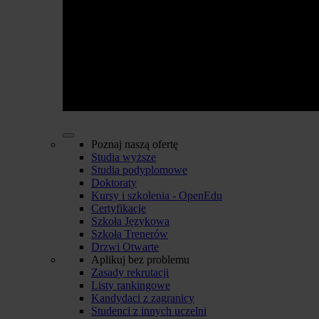
Poznaj naszą ofertę
Studia wyższe
Studia podyplomowe
Doktoraty
Kursy i szkolenia - OpenEdu
Certyfikacje
Szkoła Językowa
Szkoła Trenerów
Drzwi Otwarte
Aplikuj bez problemu
Zasady rekrutacji
Listy rankingowe
Kandydaci z zagranicy
Studenci z innych uczelni