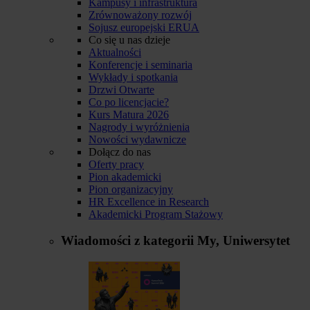
Kampusy i infrastruktura
Zrównoważony rozwój
Sojusz europejski ERUA
Co się u nas dzieje
Aktualności
Konferencje i seminaria
Wykłady i spotkania
Drzwi Otwarte
Co po licencjacie?
Kurs Matura 2026
Nagrody i wyróżnienia
Nowości wydawnicze
Dołącz do nas
Oferty pracy
Pion akademicki
Pion organizacyjny
HR Excellence in Research
Akademicki Program Stażowy
Wiadomości z kategorii
My, Uniwersytet