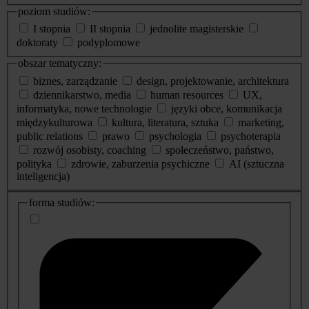
poziom studiów:
I stopnia
II stopnia
jednolite magisterskie
doktoraty
podyplomowe
obszar tematyczny:
biznes, zarządzanie
design, projektowanie, architektura
dziennikarstwo, media
human resources
UX,
informatyka, nowe technologie
języki obce, komunikacja
międzykulturowa
kultura, literatura, sztuka
marketing,
public relations
prawo
psychologia
psychoterapia
rozwój osobisty, coaching
społeczeństwo, państwo,
polityka
zdrowie, zaburzenia psychiczne
AI (sztuczna
inteligencja)
dodatkowe
forma studiów:
informacje
o
studiach