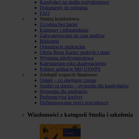
Kandydaci na studia podyplomowe
Dokumenty do pobrania
FAQ
Studiuj komfortowo
Uczelnia bez barier
Kampusy i infrastruktura
Zakwaterowanie na czas studiów
Biblioteki
Organizacje studenckie
Oferta Biura Karier: praktyki i staże
Wymiana międzynarodowa
Kalendarium roku akademickiego
Pobierz aplikację Mój USWPS
Zdobądź wsparcie finansowe
Opłaty – co obejmuje czesne
Studiuj za darmo – stypendia dla kandydatów
Stypendia dla studentów
Preferencyjne kredyty
Dofinansowanie przez pracodawcę
Wiadomości z kategorii
Studia i szkolenia