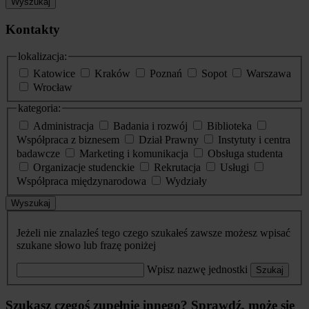
Wyszukaj
Kontakty
lokalizacja:
Katowice
Kraków
Poznań
Sopot
Warszawa
Wrocław
kategoria:
Administracja
Badania i rozwój
Biblioteka
Współpraca z biznesem
Dział Prawny
Instytuty i centra
badawcze
Marketing i komunikacja
Obsługa studenta
Organizacje studenckie
Rekrutacja
Usługi
Współpraca międzynarodowa
Wydziały
Wyszukaj
Jeżeli nie znalazłeś tego czego szukałeś zawsze możesz wpisać
szukane słowo lub frazę poniżej
Wpisz nazwę jednostki
Szukaj
Szukasz czegoś zupełnie innego? Sprawdź, może się