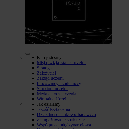
Kim jesteśmy
Misja, wizja, status uczelni
Strategia
Założyciel
Zarząd uczelni
Pracownicy akademiccy
Struktura uczelni
Medale i odznaczenia
Wirtualna Uczelnia
Jak działamy
Jakość kształcenia
Działalność naukowo-badawcza
Zaangażowanie społeczne
Współpraca międzynarodowa