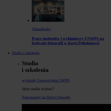
Aktualności
Prace studentów i wykładowcy USWPS na
festiwalu fotografii w Korei Południowej
Studia i szkolenia
Studia
i szkolenia
wydziały Uniwersytetu SWPS
Jakie studia wybrać?
Zapraszamy na Drzwi Otwarte