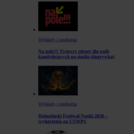
Wykłady i spotkania
Na pole!!! Twórczy plener dla osób
kandydujących na studia (dogrywka)
Wykłady i spotkania
Dolnośląski Festiwal Nauki 2026 –
wydarzenia na USWPS