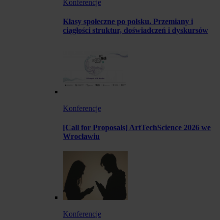
Konferencje
Klasy społeczne po polsku. Przemiany i
ciągłości struktur, doświadczeń i dyskursów
Konferencje
[Call for Proposals] ArtTechScience 2026 we
Wrocławiu
Konferencje