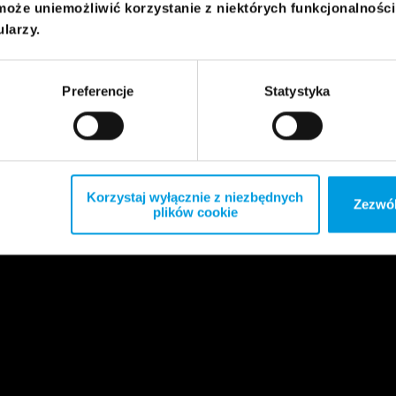
może uniemożliwić korzystanie z niektórych funkcjonalnośc
ularzy.
Preferencje
Statystyka
Korzystaj wyłącznie z niezbędnych
Zezwól
plików cookie