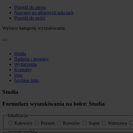
Przejdź do menu
Nawiguj po głównych sekcjach
Przejdź do treści
Wybierz kategorię wyszukiwania
Studia
Badania i projekty
Wydarzenia
Kontakty
Inne
Szybkie linki
Studia
Formularz wyszukiwania na belce: Studia
lokalizacja:
Katowice
Poznań
Rzeszów
Sopot
Warszawa
poziom studiów: