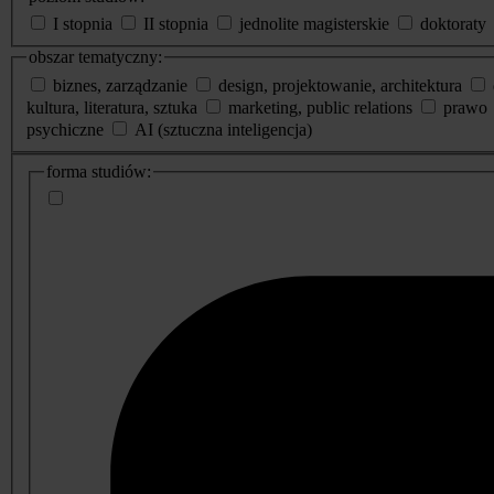
I stopnia
II stopnia
jednolite magisterskie
doktoraty
obszar tematyczny:
biznes, zarządzanie
design, projektowanie, architektura
kultura, literatura, sztuka
marketing, public relations
prawo
psychiczne
AI (sztuczna inteligencja)
dodatkowe
forma studiów:
informacje
o
studiach