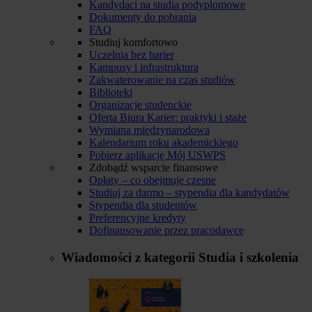
Kandydaci na studia podyplomowe
Dokumenty do pobrania
FAQ
Studiuj komfortowo
Uczelnia bez barier
Kampusy i infrastruktura
Zakwaterowanie na czas studiów
Biblioteki
Organizacje studenckie
Oferta Biura Karier: praktyki i staże
Wymiana międzynarodowa
Kalendarium roku akademickiego
Pobierz aplikację Mój USWPS
Zdobądź wsparcie finansowe
Opłaty – co obejmuje czesne
Studiuj za darmo – stypendia dla kandydatów
Stypendia dla studentów
Preferencyjne kredyty
Dofinansowanie przez pracodawcę
Wiadomości z kategorii
Studia i szkolenia