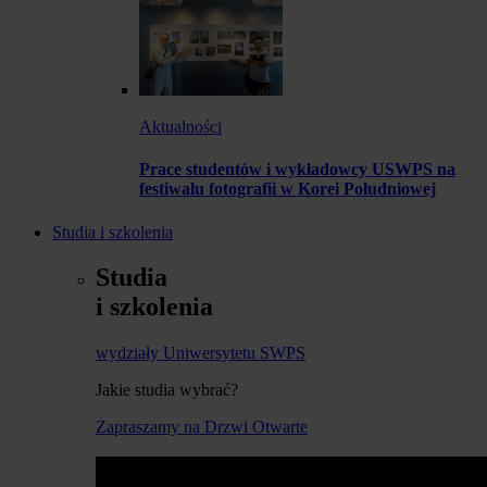
Aktualności
Prace studentów i wykładowcy USWPS na
festiwalu fotografii w Korei Południowej
Studia i szkolenia
Studia
i szkolenia
wydziały Uniwersytetu SWPS
Jakie studia wybrać?
Zapraszamy na Drzwi Otwarte