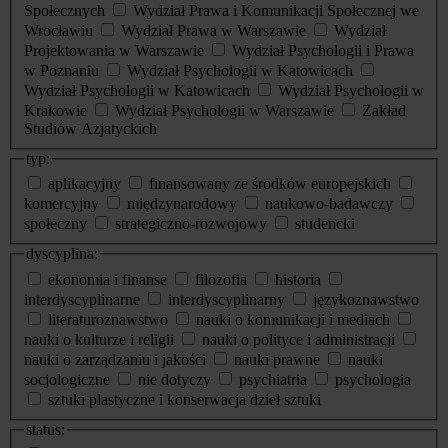
Społecznych
Wydział Prawa i Komunikacji Społecznej we
Wrocławiu
Wydział Prawa w Warszawie
Wydział
Projektowania w Warszawie
Wydział Psychologii i Prawa
w Poznaniu
Wydział Psychologii w Katowicach
Wydział Psychologii w Katowicach
Wydział Psychologii w
Krakowie
Wydział Psychologii w Warszawie
Zakład
Studiów Azjatyckich
typ:
aplikacyjny
finansowany ze środków europejskich
komercyjny
międzynarodowy
naukowo-badawczy
społeczny
strategiczno-rozwojowy
studencki
dyscyplina:
ekonomia i finanse
filozofia
historia
interdyscyplinarne
interdyscyplinarny
językoznawstwo
literaturoznawstwo
nauki o komunikacji i mediach
nauki o kulturze i religii
nauki o polityce i administracji
nauki o zarządzaniu i jakości
nauki prawne
nauki
socjologiczne
nie dotyczy
psychiatria
psychologia
sztuki plastyczne i konserwacja dzieł sztuki
status: