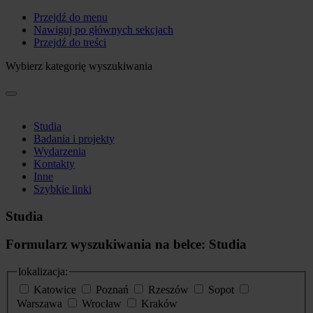
Przejdź do menu
Nawiguj po głównych sekcjach
Przejdź do treści
Wybierz kategorię wyszukiwania
Studia
Badania i projekty
Wydarzenia
Kontakty
Inne
Szybkie linki
Studia
Formularz wyszukiwania na belce: Studia
lokalizacja:
Katowice
Poznań
Rzeszów
Sopot
Warszawa
Wrocław
Kraków