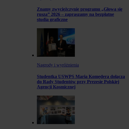
Znamy zwyciężczynie programu „Głowa się
rusza” 2026 – zapraszamy na bezpłatne
studia graficzne
Nagrody i wyróżnienia
Studentka USWPS Maria Komędera dołącza
do Rady Studentów przy Prezesie Polskiej
Agencji Kosmicznej