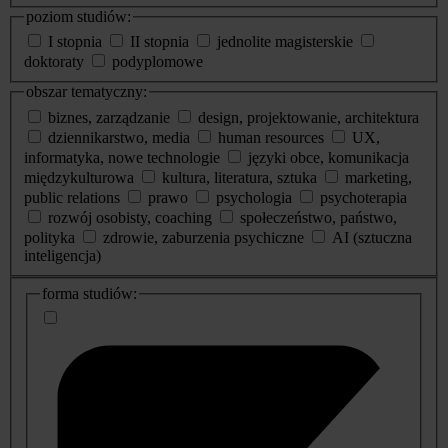
poziom studiów:
I stopnia
II stopnia
jednolite magisterskie
doktoraty
podyplomowe
obszar tematyczny:
biznes, zarządzanie
design, projektowanie, architektura
dziennikarstwo, media
human resources
UX,
informatyka, nowe technologie
języki obce, komunikacja
międzykulturowa
kultura, literatura, sztuka
marketing,
public relations
prawo
psychologia
psychoterapia
rozwój osobisty, coaching
społeczeństwo, państwo,
polityka
zdrowie, zaburzenia psychiczne
AI (sztuczna
inteligencja)
dodatkowe
forma studiów:
informacje
o
studiach