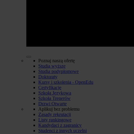
Poznaj naszą ofertę
Studia wyższe
Studia podyplomowe
Doktoraty
Kursy i szkolenia - OpenEdu
Certyfikacje
Szkoła Językowa
Szkoła Trenerów
Drzwi Otwarte
Aplikuj bez problemu
Zasady rekrutacji
Listy rankingowe
Kandydaci z zagranicy
Studenci z innych uczelni