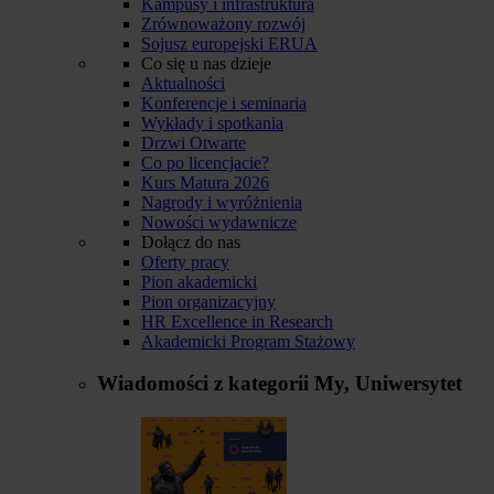
Kampusy i infrastruktura
Zrównoważony rozwój
Sojusz europejski ERUA
Co się u nas dzieje
Aktualności
Konferencje i seminaria
Wykłady i spotkania
Drzwi Otwarte
Co po licencjacie?
Kurs Matura 2026
Nagrody i wyróżnienia
Nowości wydawnicze
Dołącz do nas
Oferty pracy
Pion akademicki
Pion organizacyjny
HR Excellence in Research
Akademicki Program Stażowy
Wiadomości z kategorii
My, Uniwersytet