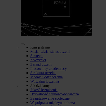
Kim jesteśmy
Misja, wizja, status uczelni
Strategia
Założyciel
Zarząd uczelni
Pracownicy akademiccy
Struktura uczelni
Medale i odznaczenia
Wirtualna Uczelnia
Jak działamy
Jakość kształcenia
Działalność naukowo-badawcza
Zaangażowanie społeczne
Współpraca międzynarodowa