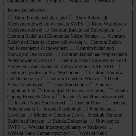
ogólnouczelniany
Sopot
Warszawa
Wrocław
jednostka badawcza:
Biuro Prorektorki ds. nauki
Biuro Rekrutacji
Międzynarodowej Uniwersytetu SWPS
Biuro Współpracy
Międzynarodowej
Centrum Badań nad Bullyingiem
Centrum Badań nad Ekonomiką Miejsc Pamięci
Centrum
Badań nad Historią i Sprawiedliwością
Centrum Badań
nad Poznaniem i Zachowaniem
Centrum badań nad
Rozwojem Osobowości
Centrum Badań nad Wspieraniem
Podejmowania Decyzji
Centrum Badań Stosowanych nad
Zdrowiem i Zachowaniami Zdrowotnymi CARE-BEH
Centrum Cywilizacji Azji Wschodniej
Centrum Studiów
nad Demokracją
Centrum Transferu Wiedzy
Dział
Badań Naukowych
Dział Marketingu
Emotion
Cognition Lab
Europejski Uniwersytet Viadrina
Health
Coping Research Group
Instytut Nauk Humanistycznych
Instytut Nauk Społecznych
Instytut Prawa
Instytut
Projektowania
Instytut Psychologii
Konfederacja
Lewiatan
Młodzi w Centrum Lab
StresLab Centrum
Badań nad Stresem
Szkoła Doktorska
Uniwersytet
SWPS
Wydział Interdyscyplinarny w Krakowie
Wydział Nauk Humanistycznych
Wydział Nauk