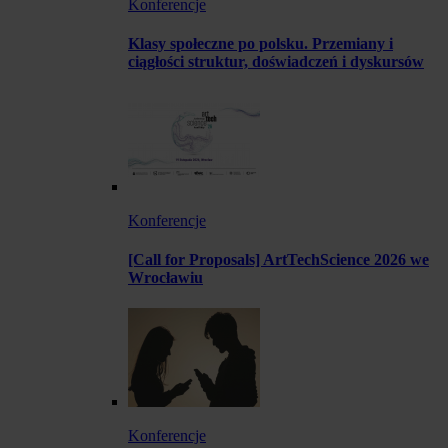
Konferencje
Klasy społeczne po polsku. Przemiany i
ciągłości struktur, doświadczeń i dyskursów
Konferencje
[Call for Proposals] ArtTechScience 2026 we
Wrocławiu
Konferencje