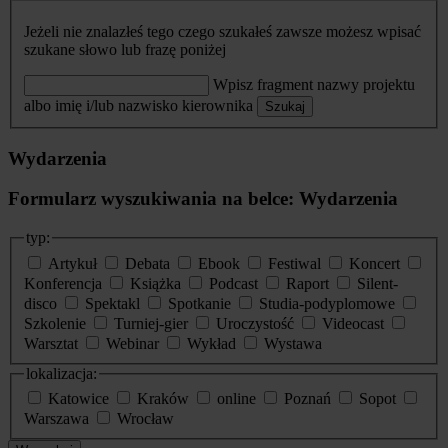
Jeżeli nie znalazłeś tego czego szukałeś zawsze możesz wpisać
szukane słowo lub frazę poniżej
Wpisz fragment nazwy projektu
albo imię i/lub nazwisko kierownika
Szukaj
Wydarzenia
Formularz wyszukiwania na belce: Wydarzenia
typ:
Artykuł
Debata
Ebook
Festiwal
Koncert
Konferencja
Książka
Podcast
Raport
Silent-
disco
Spektakl
Spotkanie
Studia-podyplomowe
Szkolenie
Turniej-gier
Uroczystość
Videocast
Warsztat
Webinar
Wykład
Wystawa
lokalizacja:
Katowice
Kraków
online
Poznań
Sopot
Warszawa
Wrocław