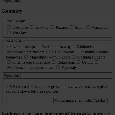
Wyszukaj
Kontakty
lokalizacja:
Katowice
Kraków
Poznań
Sopot
Warszawa
Wrocław
kategoria:
Administracja
Badania i rozwój
Biblioteka
Współpraca z biznesem
Dział Prawny
Instytuty i centra
badawcze
Marketing i komunikacja
Obsługa studenta
Organizacje studenckie
Rekrutacja
Usługi
Współpraca międzynarodowa
Wydziały
Wyszukaj
Jeżeli nie znalazłeś tego czego szukałeś zawsze możesz wpisać
szukane słowo lub frazę poniżej
Wpisz nazwę jednostki
Szukaj
Szukasz czegoś zupełnie innego? Sprawdź, może się