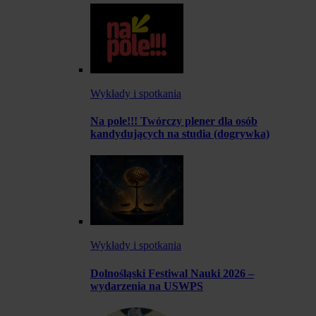
Wykłady i spotkania
Na pole!!! Twórczy plener dla osób
kandydujących na studia (dogrywka)
Wykłady i spotkania
Dolnośląski Festiwal Nauki 2026 –
wydarzenia na USWPS