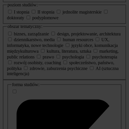
poziom studiów:
I stopnia
II stopnia
jednolite magisterskie
doktoraty
podyplomowe
obszar tematyczny:
biznes, zarządzanie
design, projektowanie, architektura
dziennikarstwo, media
human resources
UX,
informatyka, nowe technologie
języki obce, komunikacja
międzykulturowa
kultura, literatura, sztuka
marketing,
public relations
prawo
psychologia
psychoterapia
rozwój osobisty, coaching
społeczeństwo, państwo,
polityka
zdrowie, zaburzenia psychiczne
AI (sztuczna
inteligencja)
dodatkowe
forma studiów:
informacje
o
studiach