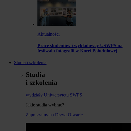
Aktualności
Prace studentów i wykładowcy USWPS na
festiwalu fotografii w Korei Południowej
Studia i szkolenia
Studia
i szkolenia
wydziały Uniwersytetu SWPS
Jakie studia wybrać?
Zapraszamy na Drzwi Otwarte