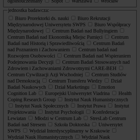
ogólnouczelniany
Sopot
Warszawa
Wrocław
jednostka badawcza:
Biuro Prorektorki ds. nauki
Biuro Rekrutacji
Międzynarodowej Uniwersytetu SWPS
Biuro Współpracy
Międzynarodowej
Centrum Badań nad Bullyingiem
Centrum Badań nad Ekonomiką Miejsc Pamięci
Centrum
Badań nad Historią i Sprawiedliwością
Centrum Badań
nad Poznaniem i Zachowaniem
Centrum badań nad
Rozwojem Osobowości
Centrum Badań nad Wspieraniem
Podejmowania Decyzji
Centrum Badań Stosowanych nad
Zdrowiem i Zachowaniami Zdrowotnymi CARE-BEH
Centrum Cywilizacji Azji Wschodniej
Centrum Studiów
nad Demokracją
Centrum Transferu Wiedzy
Dział
Badań Naukowych
Dział Marketingu
Emotion
Cognition Lab
Europejski Uniwersytet Viadrina
Health
Coping Research Group
Instytut Nauk Humanistycznych
Instytut Nauk Społecznych
Instytut Prawa
Instytut
Projektowania
Instytut Psychologii
Konfederacja
Lewiatan
Młodzi w Centrum Lab
StresLab Centrum
Badań nad Stresem
Szkoła Doktorska
Uniwersytet
SWPS
Wydział Interdyscyplinarny w Krakowie
Wydział Nauk Humanistycznych
Wydział Nauk