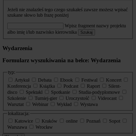
Jeżeli nie znalazłeś tego czego szukałeś zawsze możesz wpisać
szukane słowo lub frazę poniżej
Wpisz fragment nazwy projektu
albo imię i/lub nazwisko kierownika
Szukaj
Wydarzenia
Formularz wyszukiwania na belce: Wydarzenia
typ:
Artykuł
Debata
Ebook
Festiwal
Koncert
Konferencja
Książka
Podcast
Raport
Silent-
disco
Spektakl
Spotkanie
Studia-podyplomowe
Szkolenie
Turniej-gier
Uroczystość
Videocast
Warsztat
Webinar
Wykład
Wystawa
lokalizacja:
Katowice
Kraków
online
Poznań
Sopot
Warszawa
Wrocław