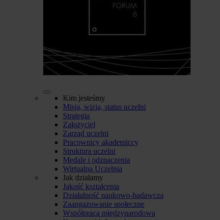
Kim jesteśmy
Misja, wizja, status uczelni
Strategia
Założyciel
Zarząd uczelni
Pracownicy akademiccy
Struktura uczelni
Medale i odznaczenia
Wirtualna Uczelnia
Jak działamy
Jakość kształcenia
Działalność naukowo-badawcza
Zaangażowanie społeczne
Współpraca międzynarodowa