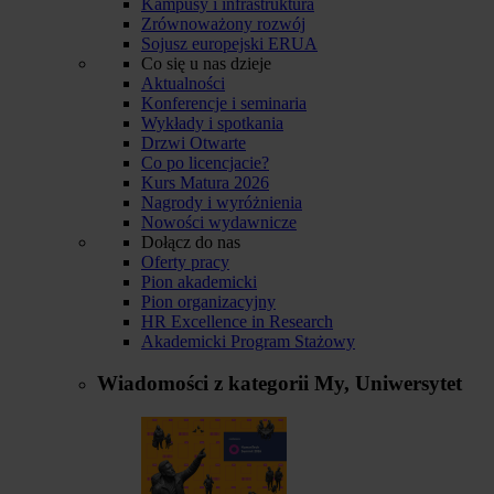
Kampusy i infrastruktura
Zrównoważony rozwój
Sojusz europejski ERUA
Co się u nas dzieje
Aktualności
Konferencje i seminaria
Wykłady i spotkania
Drzwi Otwarte
Co po licencjacie?
Kurs Matura 2026
Nagrody i wyróżnienia
Nowości wydawnicze
Dołącz do nas
Oferty pracy
Pion akademicki
Pion organizacyjny
HR Excellence in Research
Akademicki Program Stażowy
Wiadomości z kategorii
My, Uniwersytet