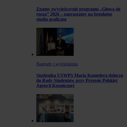
Znamy zwyciężczynie programu „Głowa się
rusza” 2026 – zapraszamy na bezpłatne
studia graficzne
Nagrody i wyróżnienia
Studentka USWPS Maria Komędera dołącza
do Rady Studentów przy Prezesie Polskiej
Agencji Kosmicznej