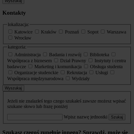
Wyszukaj
Kontakty
lokalizacja:
Katowice
Kraków
Poznań
Sopot
Warszawa
Wrocław
kategoria:
Administracja
Badania i rozwój
Biblioteka
Współpraca z biznesem
Dział Prawny
Instytuty i centra
badawcze
Marketing i komunikacja
Obsługa studenta
Organizacje studenckie
Rekrutacja
Usługi
Współpraca międzynarodowa
Wydziały
Wyszukaj
Jeżeli nie znalazłeś tego czego szukałeś zawsze możesz wpisać
szukane słowo lub frazę poniżej
Wpisz nazwę jednostki
Szukaj
Szukasz czegoś zupełnie innego? Sprawdź, może się