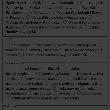
Społecznych
Wydział Prawa i Komunikacji Społecznej we
Wrocławiu
Wydział Prawa w Warszawie
Wydział
Projektowania w Warszawie
Wydział Psychologii i Prawa
w Poznaniu
Wydział Psychologii w Katowicach
Wydział Psychologii w Katowicach
Wydział Psychologii w
Krakowie
Wydział Psychologii w Warszawie
Zakład
Studiów Azjatyckich
typ:
aplikacyjny
finansowany ze środków europejskich
komercyjny
międzynarodowy
naukowo-badawczy
społeczny
strategiczno-rozwojowy
studencki
dyscyplina:
ekonomia i finanse
filozofia
historia
interdyscyplinarne
interdyscyplinarny
językoznawstwo
literaturoznawstwo
nauki o komunikacji i mediach
nauki o kulturze i religii
nauki o polityce i administracji
nauki o zarządzaniu i jakości
nauki prawne
nauki
socjologiczne
nie dotyczy
psychiatria
psychologia
sztuki plastyczne i konserwacja dzieł sztuki
status: