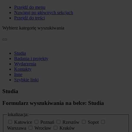
Przejdź do menu
Nawiguj po głównych sekcjach
Przejdź do treści
Wybierz kategorię wyszukiwania
Studia
Badania i projekty
Wydarzenia
Kontakty
Inne
Szybkie linki
Studia
Formularz wyszukiwania na belce: Studia
lokalizacja:
Katowice
Poznań
Rzeszów
Sopot
Warszawa
Wrocław
Kraków