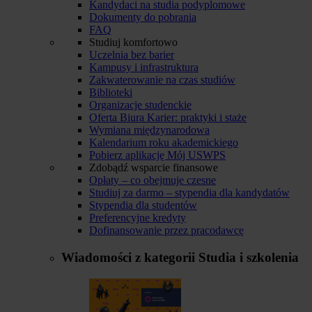
Kandydaci na studia podyplomowe
Dokumenty do pobrania
FAQ
Studiuj komfortowo
Uczelnia bez barier
Kampusy i infrastruktura
Zakwaterowanie na czas studiów
Biblioteki
Organizacje studenckie
Oferta Biura Karier: praktyki i staże
Wymiana międzynarodowa
Kalendarium roku akademickiego
Pobierz aplikację Mój USWPS
Zdobądź wsparcie finansowe
Opłaty – co obejmuje czesne
Studiuj za darmo – stypendia dla kandydatów
Stypendia dla studentów
Preferencyjne kredyty
Dofinansowanie przez pracodawcę
Wiadomości z kategorii
Studia i szkolenia