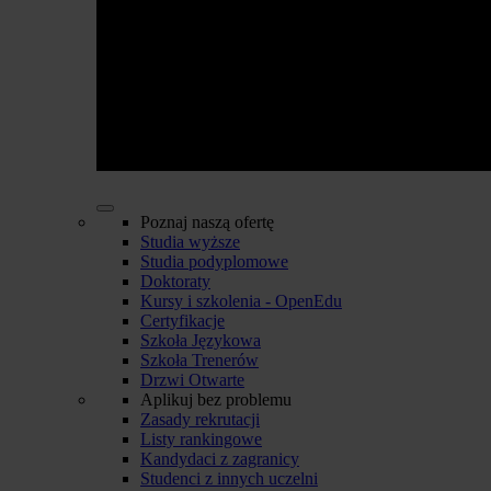
Poznaj naszą ofertę
Studia wyższe
Studia podyplomowe
Doktoraty
Kursy i szkolenia - OpenEdu
Certyfikacje
Szkoła Językowa
Szkoła Trenerów
Drzwi Otwarte
Aplikuj bez problemu
Zasady rekrutacji
Listy rankingowe
Kandydaci z zagranicy
Studenci z innych uczelni