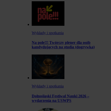
Wykłady i spotkania
Na pole!!! Twórczy plener dla osób
kandydujących na studia (dogrywka)
Wykłady i spotkania
Dolnośląski Festiwal Nauki 2026 –
wydarzenia na USWPS