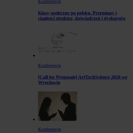
Konferencje
Klasy społeczne po polsku. Przemiany i
ciągłości struktur, doświadczeń i dyskursów
Konferencje
[Call for Proposals] ArtTechScience 2026 we
Wrocławiu
Konferencje