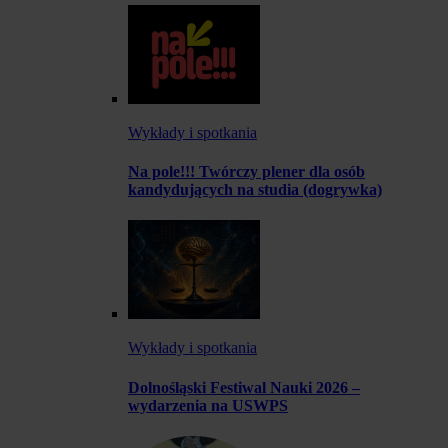
Wykłady i spotkania
Na pole!!! Twórczy plener dla osób
kandydujących na studia (dogrywka)
Wykłady i spotkania
Dolnośląski Festiwal Nauki 2026 –
wydarzenia na USWPS