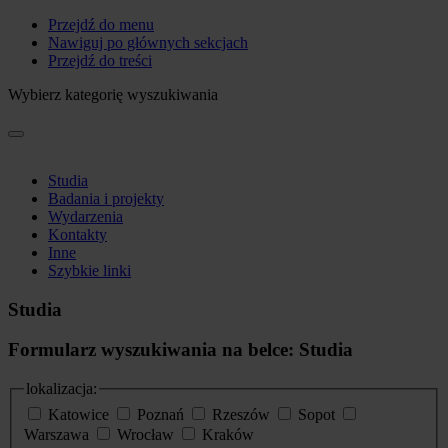
Przejdź do menu
Nawiguj po głównych sekcjach
Przejdź do treści
Wybierz kategorię wyszukiwania
Studia
Badania i projekty
Wydarzenia
Kontakty
Inne
Szybkie linki
Studia
Formularz wyszukiwania na belce: Studia
lokalizacja:
Katowice
Poznań
Rzeszów
Sopot
Warszawa
Wrocław
Kraków