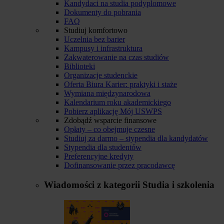
Kandydaci na studia podyplomowe
Dokumenty do pobrania
FAQ
Studiuj komfortowo
Uczelnia bez barier
Kampusy i infrastruktura
Zakwaterowanie na czas studiów
Biblioteki
Organizacje studenckie
Oferta Biura Karier: praktyki i staże
Wymiana międzynarodowa
Kalendarium roku akademickiego
Pobierz aplikację Mój USWPS
Zdobądź wsparcie finansowe
Opłaty – co obejmuje czesne
Studiuj za darmo – stypendia dla kandydatów
Stypendia dla studentów
Preferencyjne kredyty
Dofinansowanie przez pracodawcę
Wiadomości z kategorii
Studia i szkolenia