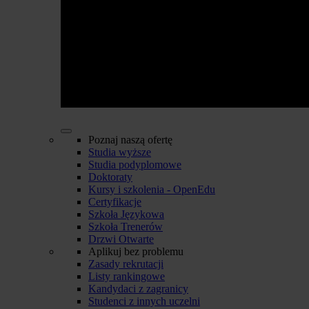
Poznaj naszą ofertę
Studia wyższe
Studia podyplomowe
Doktoraty
Kursy i szkolenia - OpenEdu
Certyfikacje
Szkoła Językowa
Szkoła Trenerów
Drzwi Otwarte
Aplikuj bez problemu
Zasady rekrutacji
Listy rankingowe
Kandydaci z zagranicy
Studenci z innych uczelni