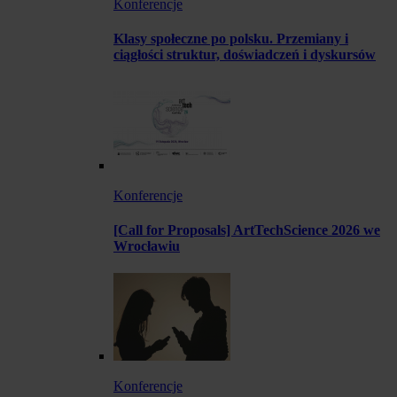
Konferencje
Klasy społeczne po polsku. Przemiany i
ciągłości struktur, doświadczeń i dyskursów
Konferencje
[Call for Proposals] ArtTechScience 2026 we
Wrocławiu
Konferencje