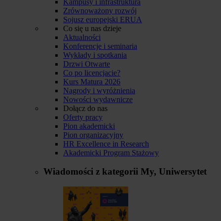
Kampusy i infrastruktura
Zrównoważony rozwój
Sojusz europejski ERUA
Co się u nas dzieje
Aktualności
Konferencje i seminaria
Wykłady i spotkania
Drzwi Otwarte
Co po licencjacie?
Kurs Matura 2026
Nagrody i wyróżnienia
Nowości wydawnicze
Dołącz do nas
Oferty pracy
Pion akademicki
Pion organizacyjny
HR Excellence in Research
Akademicki Program Stażowy
Wiadomości z kategorii
My, Uniwersytet