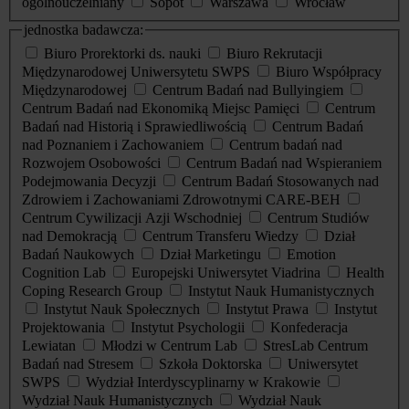
ogólnouczelniany
Sopot
Warszawa
Wrocław
jednostka badawcza:
Biuro Prorektorki ds. nauki
Biuro Rekrutacji
Międzynarodowej Uniwersytetu SWPS
Biuro Współpracy
Międzynarodowej
Centrum Badań nad Bullyingiem
Centrum Badań nad Ekonomiką Miejsc Pamięci
Centrum
Badań nad Historią i Sprawiedliwością
Centrum Badań
nad Poznaniem i Zachowaniem
Centrum badań nad
Rozwojem Osobowości
Centrum Badań nad Wspieraniem
Podejmowania Decyzji
Centrum Badań Stosowanych nad
Zdrowiem i Zachowaniami Zdrowotnymi CARE-BEH
Centrum Cywilizacji Azji Wschodniej
Centrum Studiów
nad Demokracją
Centrum Transferu Wiedzy
Dział
Badań Naukowych
Dział Marketingu
Emotion
Cognition Lab
Europejski Uniwersytet Viadrina
Health
Coping Research Group
Instytut Nauk Humanistycznych
Instytut Nauk Społecznych
Instytut Prawa
Instytut
Projektowania
Instytut Psychologii
Konfederacja
Lewiatan
Młodzi w Centrum Lab
StresLab Centrum
Badań nad Stresem
Szkoła Doktorska
Uniwersytet
SWPS
Wydział Interdyscyplinarny w Krakowie
Wydział Nauk Humanistycznych
Wydział Nauk