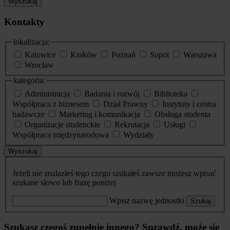
Wyszukaj
Kontakty
lokalizacja:
Katowice
Kraków
Poznań
Sopot
Warszawa
Wrocław
kategoria:
Administracja
Badania i rozwój
Biblioteka
Współpraca z biznesem
Dział Prawny
Instytuty i centra
badawcze
Marketing i komunikacja
Obsługa studenta
Organizacje studenckie
Rekrutacja
Usługi
Współpraca międzynarodowa
Wydziały
Wyszukaj
Jeżeli nie znalazłeś tego czego szukałeś zawsze możesz wpisać
szukane słowo lub frazę poniżej
Wpisz nazwę jednostki
Szukaj
Szukasz czegoś zupełnie innego? Sprawdź, może się