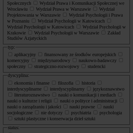
Społecznych
Wydział Prawa i Komunikacji Społecznej we
Wrocławiu
Wydział Prawa w Warszawie
Wydział
Projektowania w Warszawie
Wydział Psychologii i Prawa
w Poznaniu
Wydział Psychologii w Katowicach
Wydział Psychologii w Katowicach
Wydział Psychologii w
Krakowie
Wydział Psychologii w Warszawie
Zakład
Studiów Azjatyckich
typ:
aplikacyjny
finansowany ze środków europejskich
komercyjny
międzynarodowy
naukowo-badawczy
społeczny
strategiczno-rozwojowy
studencki
dyscyplina:
ekonomia i finanse
filozofia
historia
interdyscyplinarne
interdyscyplinarny
językoznawstwo
literaturoznawstwo
nauki o komunikacji i mediach
nauki o kulturze i religii
nauki o polityce i administracji
nauki o zarządzaniu i jakości
nauki prawne
nauki
socjologiczne
nie dotyczy
psychiatria
psychologia
sztuki plastyczne i konserwacja dzieł sztuki
status: