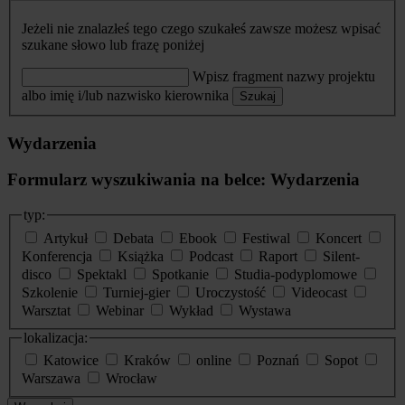
Jeżeli nie znalazłeś tego czego szukałeś zawsze możesz wpisać
szukane słowo lub frazę poniżej
Wpisz fragment nazwy projektu
albo imię i/lub nazwisko kierownika
Szukaj
Wydarzenia
Formularz wyszukiwania na belce: Wydarzenia
typ:
Artykuł
Debata
Ebook
Festiwal
Koncert
Konferencja
Książka
Podcast
Raport
Silent-
disco
Spektakl
Spotkanie
Studia-podyplomowe
Szkolenie
Turniej-gier
Uroczystość
Videocast
Warsztat
Webinar
Wykład
Wystawa
lokalizacja:
Katowice
Kraków
online
Poznań
Sopot
Warszawa
Wrocław