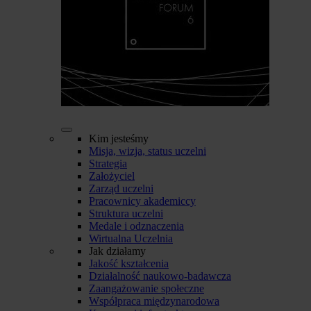
Kim jesteśmy
Misja, wizja, status uczelni
Strategia
Założyciel
Zarząd uczelni
Pracownicy akademiccy
Struktura uczelni
Medale i odznaczenia
Wirtualna Uczelnia
Jak działamy
Jakość kształcenia
Działalność naukowo-badawcza
Zaangażowanie społeczne
Współpraca międzynarodowa