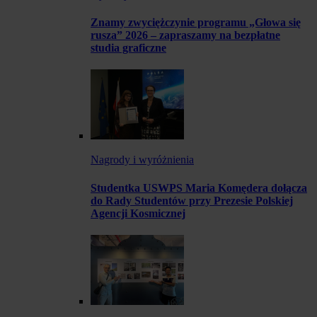
Znamy zwyciężczynie programu „Głowa się
rusza” 2026 – zapraszamy na bezpłatne
studia graficzne
Nagrody i wyróżnienia
Studentka USWPS Maria Komędera dołącza
do Rady Studentów przy Prezesie Polskiej
Agencji Kosmicznej