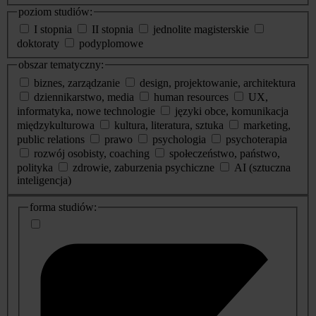
poziom studiów:
I stopnia
II stopnia
jednolite magisterskie
doktoraty
podyplomowe
obszar tematyczny:
biznes, zarządzanie
design, projektowanie, architektura
dziennikarstwo, media
human resources
UX,
informatyka, nowe technologie
języki obce, komunikacja
międzykulturowa
kultura, literatura, sztuka
marketing,
public relations
prawo
psychologia
psychoterapia
rozwój osobisty, coaching
społeczeństwo, państwo,
polityka
zdrowie, zaburzenia psychiczne
AI (sztuczna
inteligencja)
dodatkowe
forma studiów:
informacje
o
studiach