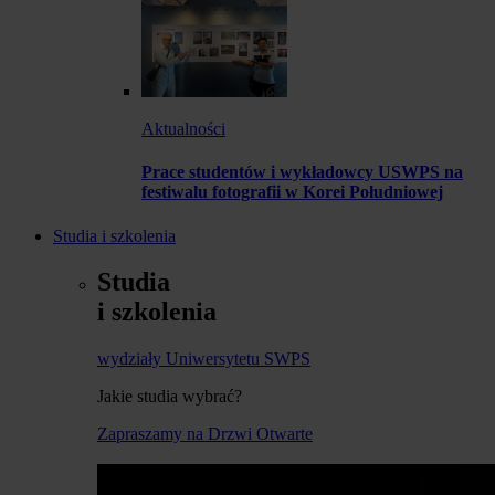
Aktualności
Prace studentów i wykładowcy USWPS na
festiwalu fotografii w Korei Południowej
Studia i szkolenia
Studia
i szkolenia
wydziały Uniwersytetu SWPS
Jakie studia wybrać?
Zapraszamy na Drzwi Otwarte