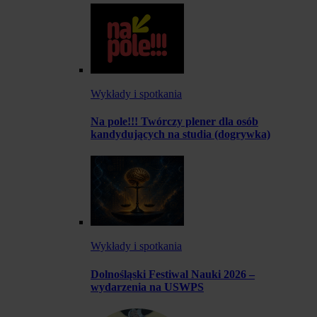
Wykłady i spotkania
Na pole!!! Twórczy plener dla osób
kandydujących na studia (dogrywka)
Wykłady i spotkania
Dolnośląski Festiwal Nauki 2026 –
wydarzenia na USWPS