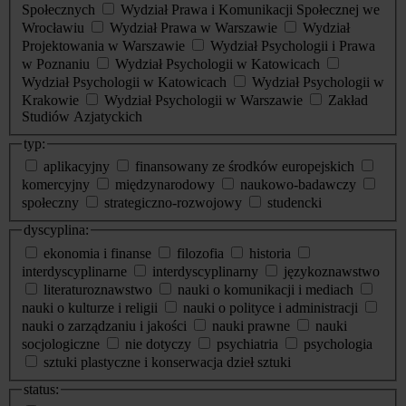
Społecznych
Wydział Prawa i Komunikacji Społecznej we
Wrocławiu
Wydział Prawa w Warszawie
Wydział
Projektowania w Warszawie
Wydział Psychologii i Prawa
w Poznaniu
Wydział Psychologii w Katowicach
Wydział Psychologii w Katowicach
Wydział Psychologii w
Krakowie
Wydział Psychologii w Warszawie
Zakład
Studiów Azjatyckich
typ:
aplikacyjny
finansowany ze środków europejskich
komercyjny
międzynarodowy
naukowo-badawczy
społeczny
strategiczno-rozwojowy
studencki
dyscyplina:
ekonomia i finanse
filozofia
historia
interdyscyplinarne
interdyscyplinarny
językoznawstwo
literaturoznawstwo
nauki o komunikacji i mediach
nauki o kulturze i religii
nauki o polityce i administracji
nauki o zarządzaniu i jakości
nauki prawne
nauki
socjologiczne
nie dotyczy
psychiatria
psychologia
sztuki plastyczne i konserwacja dzieł sztuki
status: