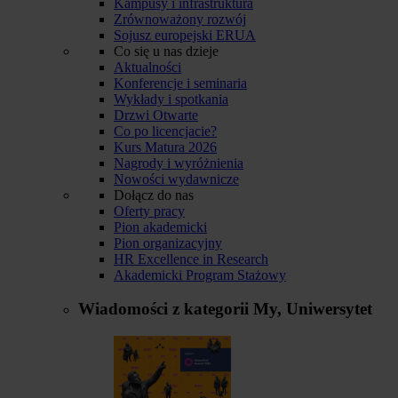
Kampusy i infrastruktura
Zrównoważony rozwój
Sojusz europejski ERUA
Co się u nas dzieje
Aktualności
Konferencje i seminaria
Wykłady i spotkania
Drzwi Otwarte
Co po licencjacie?
Kurs Matura 2026
Nagrody i wyróżnienia
Nowości wydawnicze
Dołącz do nas
Oferty pracy
Pion akademicki
Pion organizacyjny
HR Excellence in Research
Akademicki Program Stażowy
Wiadomości z kategorii
My, Uniwersytet