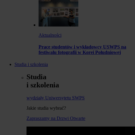
Aktualności
Prace studentów i wykładowcy USWPS na
festiwalu fotografii w Korei Południowej
Studia i szkolenia
Studia
i szkolenia
wydziały Uniwersytetu SWPS
Jakie studia wybrać?
Zapraszamy na Drzwi Otwarte