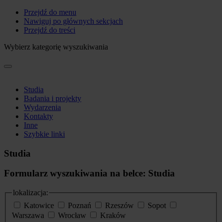
Przejdź do menu
Nawiguj po głównych sekcjach
Przejdź do treści
Wybierz kategorię wyszukiwania
Studia
Badania i projekty
Wydarzenia
Kontakty
Inne
Szybkie linki
Studia
Formularz wyszukiwania na belce: Studia
lokalizacja:
Katowice
Poznań
Rzeszów
Sopot
Warszawa
Wrocław
Kraków