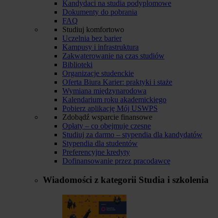
Kandydaci na studia podyplomowe
Dokumenty do pobrania
FAQ
Studiuj komfortowo
Uczelnia bez barier
Kampusy i infrastruktura
Zakwaterowanie na czas studiów
Biblioteki
Organizacje studenckie
Oferta Biura Karier: praktyki i staże
Wymiana międzynarodowa
Kalendarium roku akademickiego
Pobierz aplikację Mój USWPS
Zdobądź wsparcie finansowe
Opłaty – co obejmuje czesne
Studiuj za darmo – stypendia dla kandydatów
Stypendia dla studentów
Preferencyjne kredyty
Dofinansowanie przez pracodawcę
Wiadomości z kategorii
Studia i szkolenia