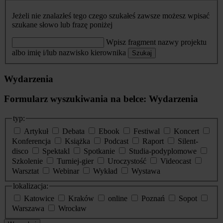
Jeżeli nie znalazłeś tego czego szukałeś zawsze możesz wpisać
szukane słowo lub frazę poniżej
Wpisz fragment nazwy projektu
albo imię i/lub nazwisko kierownika
Szukaj
Wydarzenia
Formularz wyszukiwania na belce: Wydarzenia
typ:
Artykuł
Debata
Ebook
Festiwal
Koncert
Konferencja
Książka
Podcast
Raport
Silent-
disco
Spektakl
Spotkanie
Studia-podyplomowe
Szkolenie
Turniej-gier
Uroczystość
Videocast
Warsztat
Webinar
Wykład
Wystawa
lokalizacja:
Katowice
Kraków
online
Poznań
Sopot
Warszawa
Wrocław