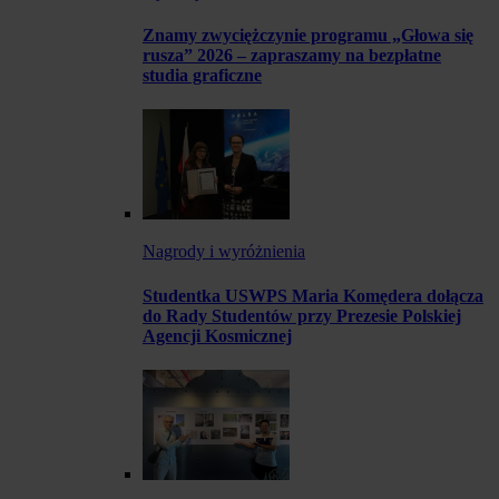
Znamy zwyciężczynie programu „Głowa się
rusza” 2026 – zapraszamy na bezpłatne
studia graficzne
Nagrody i wyróżnienia
Studentka USWPS Maria Komędera dołącza
do Rady Studentów przy Prezesie Polskiej
Agencji Kosmicznej