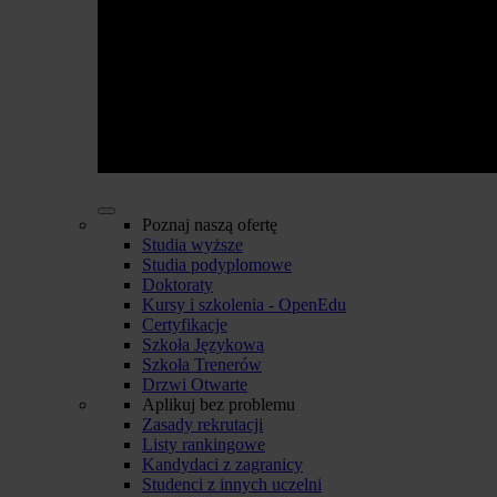
Poznaj naszą ofertę
Studia wyższe
Studia podyplomowe
Doktoraty
Kursy i szkolenia - OpenEdu
Certyfikacje
Szkoła Językowa
Szkoła Trenerów
Drzwi Otwarte
Aplikuj bez problemu
Zasady rekrutacji
Listy rankingowe
Kandydaci z zagranicy
Studenci z innych uczelni