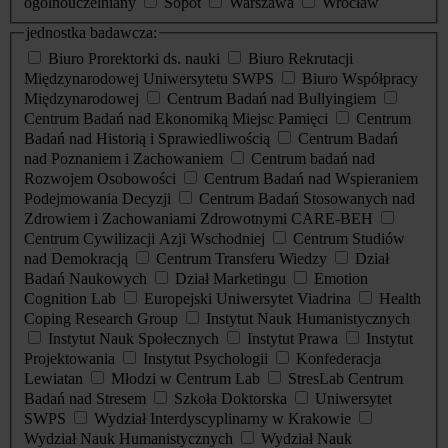
ogólnouczelniany
Sopot
Warszawa
Wrocław
jednostka badawcza:
Biuro Prorektorki ds. nauki
Biuro Rekrutacji
Międzynarodowej Uniwersytetu SWPS
Biuro Współpracy
Międzynarodowej
Centrum Badań nad Bullyingiem
Centrum Badań nad Ekonomiką Miejsc Pamięci
Centrum
Badań nad Historią i Sprawiedliwością
Centrum Badań
nad Poznaniem i Zachowaniem
Centrum badań nad
Rozwojem Osobowości
Centrum Badań nad Wspieraniem
Podejmowania Decyzji
Centrum Badań Stosowanych nad
Zdrowiem i Zachowaniami Zdrowotnymi CARE-BEH
Centrum Cywilizacji Azji Wschodniej
Centrum Studiów
nad Demokracją
Centrum Transferu Wiedzy
Dział
Badań Naukowych
Dział Marketingu
Emotion
Cognition Lab
Europejski Uniwersytet Viadrina
Health
Coping Research Group
Instytut Nauk Humanistycznych
Instytut Nauk Społecznych
Instytut Prawa
Instytut
Projektowania
Instytut Psychologii
Konfederacja
Lewiatan
Młodzi w Centrum Lab
StresLab Centrum
Badań nad Stresem
Szkoła Doktorska
Uniwersytet
SWPS
Wydział Interdyscyplinarny w Krakowie
Wydział Nauk Humanistycznych
Wydział Nauk