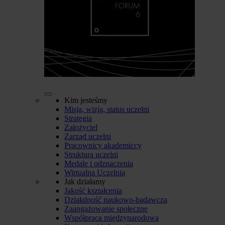
Kim jesteśmy
Misja, wizja, status uczelni
Strategia
Założyciel
Zarząd uczelni
Pracownicy akademiccy
Struktura uczelni
Medale i odznaczenia
Wirtualna Uczelnia
Jak działamy
Jakość kształcenia
Działalność naukowo-badawcza
Zaangażowanie społeczne
Współpraca międzynarodowa