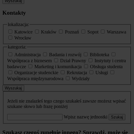
Wyszukaj
Kontakty
lokalizacja:
Katowice
Kraków
Poznań
Sopot
Warszawa
Wrocław
kategoria:
Administracja
Badania i rozwój
Biblioteka
Współpraca z biznesem
Dział Prawny
Instytuty i centra
badawcze
Marketing i komunikacja
Obsługa studenta
Organizacje studenckie
Rekrutacja
Usługi
Współpraca międzynarodowa
Wydziały
Wyszukaj
Jeżeli nie znalazłeś tego czego szukałeś zawsze możesz wpisać
szukane słowo lub frazę poniżej
Wpisz nazwę jednostki
Szukaj
Szukasz czegoś zupełnie innego? Sprawdź, może się