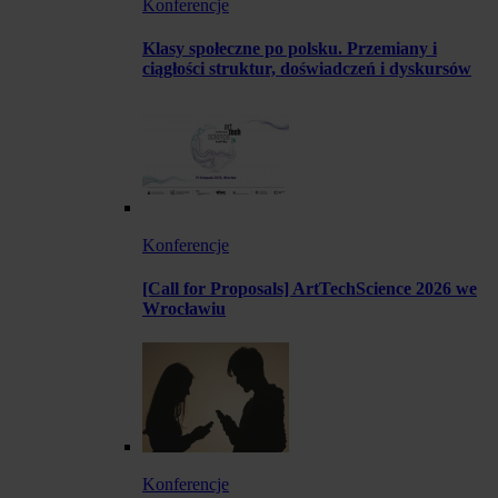
Konferencje
Klasy społeczne po polsku. Przemiany i
ciągłości struktur, doświadczeń i dyskursów
Konferencje
[Call for Proposals] ArtTechScience 2026 we
Wrocławiu
Konferencje