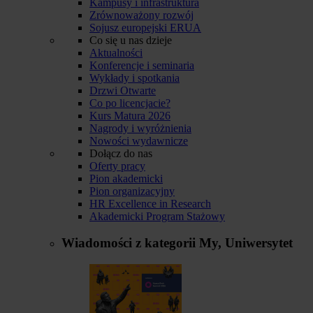
Kampusy i infrastruktura
Zrównoważony rozwój
Sojusz europejski ERUA
Co się u nas dzieje
Aktualności
Konferencje i seminaria
Wykłady i spotkania
Drzwi Otwarte
Co po licencjacie?
Kurs Matura 2026
Nagrody i wyróżnienia
Nowości wydawnicze
Dołącz do nas
Oferty pracy
Pion akademicki
Pion organizacyjny
HR Excellence in Research
Akademicki Program Stażowy
Wiadomości z kategorii
My, Uniwersytet