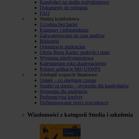
Kandydaci na studia podyplomowe
Dokumenty do pobrania
FAQ
Studiuj komfortowo
Uczelnia bez barier
Kampusy i infrastruktura
Zakwaterowanie na czas studiów
Biblioteki
Organizacje studenckie
Oferta Biura Karier: praktyki i staże
Wymiana międzynarodowa
Kalendarium roku akademickiego
Pobierz aplikację Mój USWPS
Zdobądź wsparcie finansowe
Opłaty – co obejmuje czesne
Studiuj za darmo – stypendia dla kandydatów
Stypendia dla studentów
Preferencyjne kredyty
Dofinansowanie przez pracodawcę
Wiadomości z kategorii
Studia i szkolenia