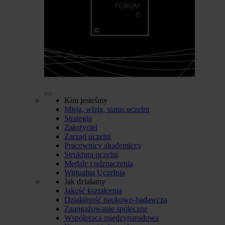
Kim jesteśmy
Misja, wizja, status uczelni
Strategia
Założyciel
Zarząd uczelni
Pracownicy akademiccy
Struktura uczelni
Medale i odznaczenia
Wirtualna Uczelnia
Jak działamy
Jakość kształcenia
Działalność naukowo-badawcza
Zaangażowanie społeczne
Współpraca międzynarodowa