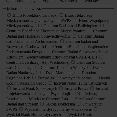
ogólnouczelniany
Sopot
Warszawa
Wrocław
jednostka badawcza:
Biuro Prorektorki ds. nauki
Biuro Rekrutacji
Międzynarodowej Uniwersytetu SWPS
Biuro Współpracy
Międzynarodowej
Centrum Badań nad Bullyingiem
Centrum Badań nad Ekonomiką Miejsc Pamięci
Centrum
Badań nad Historią i Sprawiedliwością
Centrum Badań
nad Poznaniem i Zachowaniem
Centrum badań nad
Rozwojem Osobowości
Centrum Badań nad Wspieraniem
Podejmowania Decyzji
Centrum Badań Stosowanych nad
Zdrowiem i Zachowaniami Zdrowotnymi CARE-BEH
Centrum Cywilizacji Azji Wschodniej
Centrum Studiów
nad Demokracją
Centrum Transferu Wiedzy
Dział
Badań Naukowych
Dział Marketingu
Emotion
Cognition Lab
Europejski Uniwersytet Viadrina
Health
Coping Research Group
Instytut Nauk Humanistycznych
Instytut Nauk Społecznych
Instytut Prawa
Instytut
Projektowania
Instytut Psychologii
Konfederacja
Lewiatan
Młodzi w Centrum Lab
StresLab Centrum
Badań nad Stresem
Szkoła Doktorska
Uniwersytet
SWPS
Wydział Interdyscyplinarny w Krakowie
Wydział Nauk Humanistycznych
Wydział Nauk