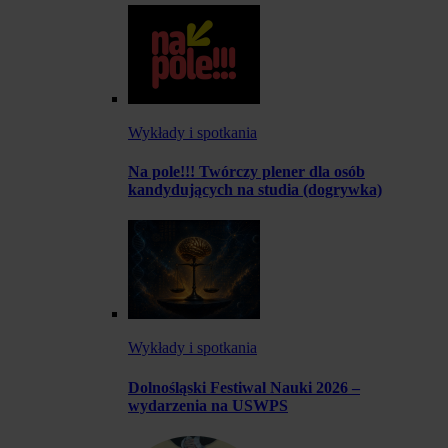
Wykłady i spotkania
Na pole!!! Twórczy plener dla osób
kandydujących na studia (dogrywka)
Wykłady i spotkania
Dolnośląski Festiwal Nauki 2026 –
wydarzenia na USWPS