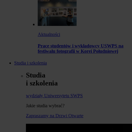
Aktualności
Prace studentów i wykładowcy USWPS na
festiwalu fotografii w Korei Południowej
Studia i szkolenia
Studia
i szkolenia
wydziały Uniwersytetu SWPS
Jakie studia wybrać?
Zapraszamy na Drzwi Otwarte