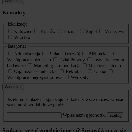
Wyszukaj
Kontakty
lokalizacja:
Katowice
Kraków
Poznań
Sopot
Warszawa
Wrocław
kategoria:
Administracja
Badania i rozwój
Biblioteka
Współpraca z biznesem
Dział Prawny
Instytuty i centra
badawcze
Marketing i komunikacja
Obsługa studenta
Organizacje studenckie
Rekrutacja
Usługi
Współpraca międzynarodowa
Wydziały
Wyszukaj
Jeżeli nie znalazłeś tego czego szukałeś zawsze możesz wpisać
szukane słowo lub frazę poniżej
Wpisz nazwę jednostki
Szukaj
Szukasz czegoś zupełnie innego? Sprawdź, może się