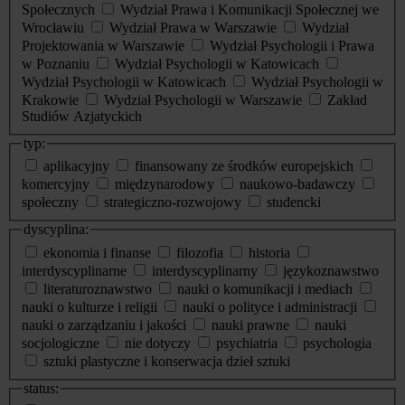
Społecznych
Wydział Prawa i Komunikacji Społecznej we
Wrocławiu
Wydział Prawa w Warszawie
Wydział
Projektowania w Warszawie
Wydział Psychologii i Prawa
w Poznaniu
Wydział Psychologii w Katowicach
Wydział Psychologii w Katowicach
Wydział Psychologii w
Krakowie
Wydział Psychologii w Warszawie
Zakład
Studiów Azjatyckich
typ:
aplikacyjny
finansowany ze środków europejskich
komercyjny
międzynarodowy
naukowo-badawczy
społeczny
strategiczno-rozwojowy
studencki
dyscyplina:
ekonomia i finanse
filozofia
historia
interdyscyplinarne
interdyscyplinarny
językoznawstwo
literaturoznawstwo
nauki o komunikacji i mediach
nauki o kulturze i religii
nauki o polityce i administracji
nauki o zarządzaniu i jakości
nauki prawne
nauki
socjologiczne
nie dotyczy
psychiatria
psychologia
sztuki plastyczne i konserwacja dzieł sztuki
status: