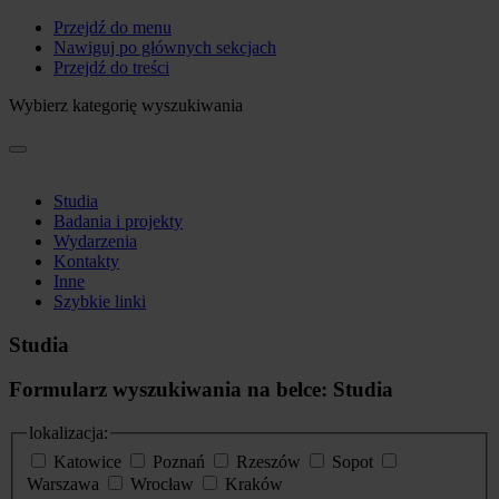
Przejdź do menu
Nawiguj po głównych sekcjach
Przejdź do treści
Wybierz kategorię wyszukiwania
Studia
Badania i projekty
Wydarzenia
Kontakty
Inne
Szybkie linki
Studia
Formularz wyszukiwania na belce: Studia
lokalizacja:
Katowice
Poznań
Rzeszów
Sopot
Warszawa
Wrocław
Kraków