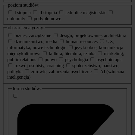
poziom studiów:
I stopnia
II stopnia
jednolite magisterskie
doktoraty
podyplomowe
obszar tematyczny:
biznes, zarządzanie
design, projektowanie, architektura
dziennikarstwo, media
human resources
UX,
informatyka, nowe technologie
języki obce, komunikacja
międzykulturowa
kultura, literatura, sztuka
marketing,
public relations
prawo
psychologia
psychoterapia
rozwój osobisty, coaching
społeczeństwo, państwo,
polityka
zdrowie, zaburzenia psychiczne
AI (sztuczna
inteligencja)
dodatkowe
forma studiów:
informacje
o
studiach