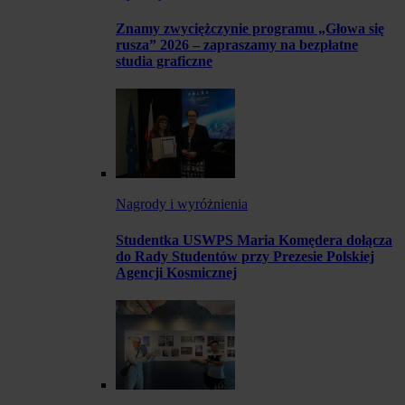
Znamy zwyciężczynie programu „Głowa się
rusza” 2026 – zapraszamy na bezpłatne
studia graficzne
Nagrody i wyróżnienia
Studentka USWPS Maria Komędera dołącza
do Rady Studentów przy Prezesie Polskiej
Agencji Kosmicznej