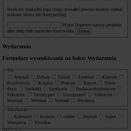
Jeżeli nie znalazłeś tego czego szukałeś zawsze możesz wpisać
szukane słowo lub frazę poniżej
Wpisz fragment nazwy projektu
albo imię i/lub nazwisko kierownika
Szukaj
Wydarzenia
Formularz wyszukiwania na belce: Wydarzenia
typ:
Artykuł
Debata
Ebook
Festiwal
Koncert
Konferencja
Książka
Podcast
Raport
Silent-
disco
Spektakl
Spotkanie
Studia-podyplomowe
Szkolenie
Turniej-gier
Uroczystość
Videocast
Warsztat
Webinar
Wykład
Wystawa
lokalizacja:
Katowice
Kraków
online
Poznań
Sopot
Warszawa
Wrocław