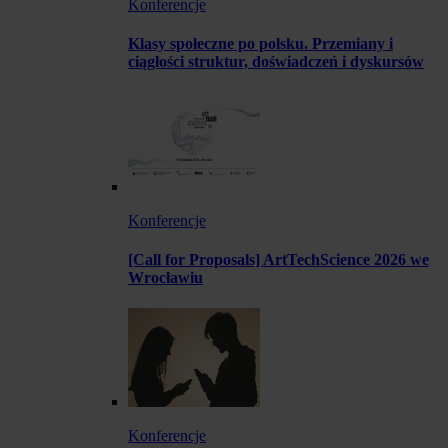
Konferencje
Klasy społeczne po polsku. Przemiany i
ciągłości struktur, doświadczeń i dyskursów
Konferencje
[Call for Proposals] ArtTechScience 2026 we
Wrocławiu
Konferencje