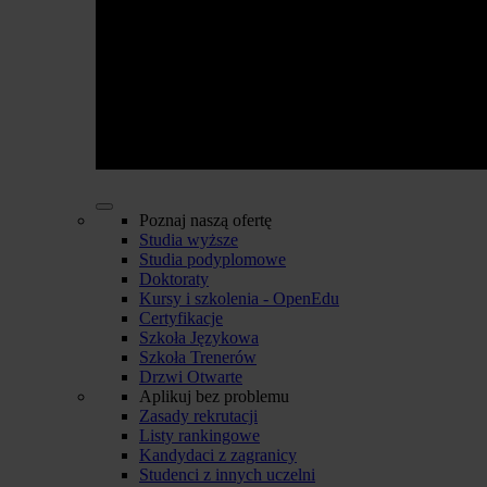
Poznaj naszą ofertę
Studia wyższe
Studia podyplomowe
Doktoraty
Kursy i szkolenia - OpenEdu
Certyfikacje
Szkoła Językowa
Szkoła Trenerów
Drzwi Otwarte
Aplikuj bez problemu
Zasady rekrutacji
Listy rankingowe
Kandydaci z zagranicy
Studenci z innych uczelni