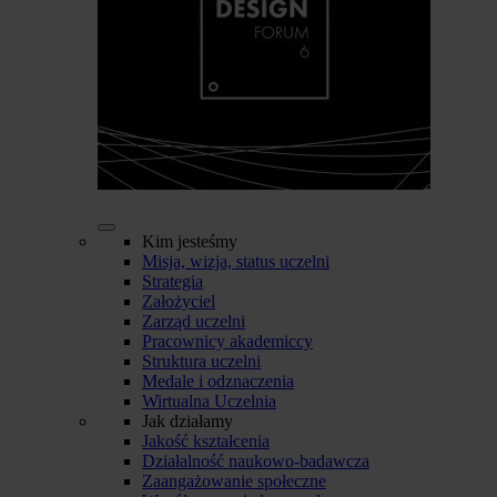
Kim jesteśmy
Misja, wizja, status uczelni
Strategia
Założyciel
Zarząd uczelni
Pracownicy akademiccy
Struktura uczelni
Medale i odznaczenia
Wirtualna Uczelnia
Jak działamy
Jakość kształcenia
Działalność naukowo-badawcza
Zaangażowanie społeczne