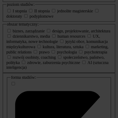
poziom studiów:
I stopnia
II stopnia
jednolite magisterskie
doktoraty
podyplomowe
obszar tematyczny:
biznes, zarządzanie
design, projektowanie, architektura
dziennikarstwo, media
human resources
UX,
informatyka, nowe technologie
języki obce, komunikacja
międzykulturowa
kultura, literatura, sztuka
marketing,
public relations
prawo
psychologia
psychoterapia
rozwój osobisty, coaching
społeczeństwo, państwo,
polityka
zdrowie, zaburzenia psychiczne
AI (sztuczna
inteligencja)
dodatkowe
forma studiów:
informacje
o
studiach