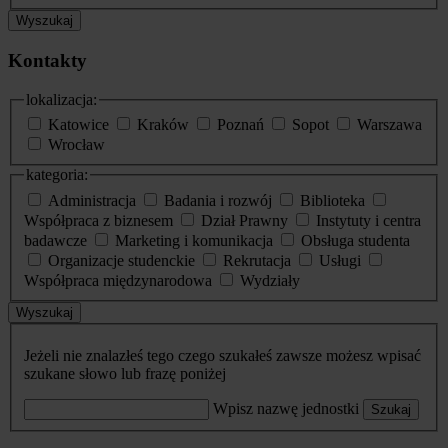
Wyszukaj
Kontakty
lokalizacja:
Katowice
Kraków
Poznań
Sopot
Warszawa
Wrocław
kategoria:
Administracja
Badania i rozwój
Biblioteka
Współpraca z biznesem
Dział Prawny
Instytuty i centra
badawcze
Marketing i komunikacja
Obsługa studenta
Organizacje studenckie
Rekrutacja
Usługi
Współpraca międzynarodowa
Wydziały
Wyszukaj
Jeżeli nie znalazłeś tego czego szukałeś zawsze możesz wpisać
szukane słowo lub frazę poniżej
Wpisz nazwę jednostki
Szukaj