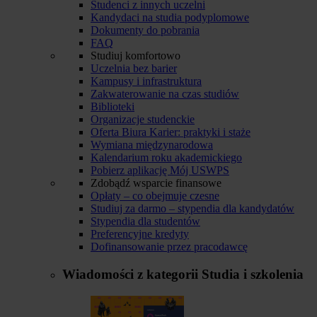
Studenci z innych uczelni
Kandydaci na studia podyplomowe
Dokumenty do pobrania
FAQ
Studiuj komfortowo
Uczelnia bez barier
Kampusy i infrastruktura
Zakwaterowanie na czas studiów
Biblioteki
Organizacje studenckie
Oferta Biura Karier: praktyki i staże
Wymiana międzynarodowa
Kalendarium roku akademickiego
Pobierz aplikację Mój USWPS
Zdobądź wsparcie finansowe
Opłaty – co obejmuje czesne
Studiuj za darmo – stypendia dla kandydatów
Stypendia dla studentów
Preferencyjne kredyty
Dofinansowanie przez pracodawcę
Wiadomości z kategorii
Studia i szkolenia