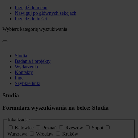
Przejdź do menu
Nawiguj po głównych sekcjach
Przejdź do treści
Wybierz kategorię wyszukiwania
Studia
Badania i projekty
Wydarzenia
Kontakty
Inne
Szybkie linki
Studia
Formularz wyszukiwania na belce: Studia
lokalizacja:
Katowice
Poznań
Rzeszów
Sopot
Warszawa
Wrocław
Kraków