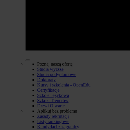
Poznaj naszą ofertę
Studia wyższe
Studia podyplomowe
Doktoraty
Kursy i szkolenia - OpenEdu
Certyfikacje
Szkoła Językowa
Szkoła Trenerów
Drzwi Otwarte
Aplikuj bez problemu
Zasady rekrutacji
Listy rankingowe
Kandydaci z zagranicy