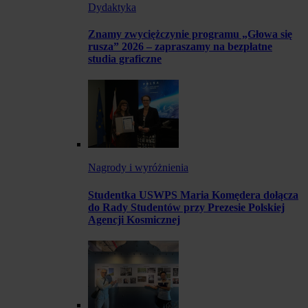
Dydaktyka
Znamy zwyciężczynie programu „Głowa się
rusza” 2026 – zapraszamy na bezpłatne
studia graficzne
Nagrody i wyróżnienia
Studentka USWPS Maria Komędera dołącza
do Rady Studentów przy Prezesie Polskiej
Agencji Kosmicznej