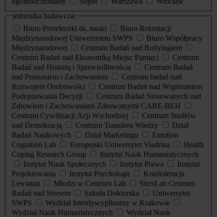
ogólnouczelniany
Sopot
Warszawa
Wrocław
jednostka badawcza:
Biuro Prorektorki ds. nauki
Biuro Rekrutacji
Międzynarodowej Uniwersytetu SWPS
Biuro Współpracy
Międzynarodowej
Centrum Badań nad Bullyingiem
Centrum Badań nad Ekonomiką Miejsc Pamięci
Centrum
Badań nad Historią i Sprawiedliwością
Centrum Badań
nad Poznaniem i Zachowaniem
Centrum badań nad
Rozwojem Osobowości
Centrum Badań nad Wspieraniem
Podejmowania Decyzji
Centrum Badań Stosowanych nad
Zdrowiem i Zachowaniami Zdrowotnymi CARE-BEH
Centrum Cywilizacji Azji Wschodniej
Centrum Studiów
nad Demokracją
Centrum Transferu Wiedzy
Dział
Badań Naukowych
Dział Marketingu
Emotion
Cognition Lab
Europejski Uniwersytet Viadrina
Health
Coping Research Group
Instytut Nauk Humanistycznych
Instytut Nauk Społecznych
Instytut Prawa
Instytut
Projektowania
Instytut Psychologii
Konfederacja
Lewiatan
Młodzi w Centrum Lab
StresLab Centrum
Badań nad Stresem
Szkoła Doktorska
Uniwersytet
SWPS
Wydział Interdyscyplinarny w Krakowie
Wydział Nauk Humanistycznych
Wydział Nauk