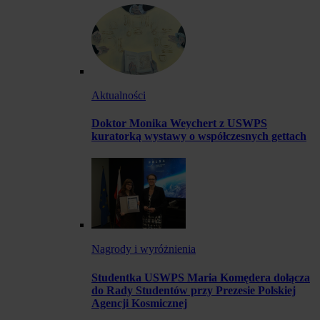
Aktualności
Doktor Monika Weychert z USWPS
kuratorką wystawy o współczesnych gettach
Nagrody i wyróżnienia
Studentka USWPS Maria Komędera dołącza
do Rady Studentów przy Prezesie Polskiej
Agencji Kosmicznej