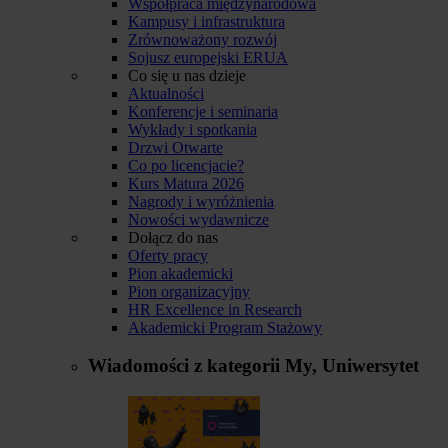
Współpraca międzynarodowa
Kampusy i infrastruktura
Zrównoważony rozwój
Sojusz europejski ERUA
Co się u nas dzieje
Aktualności
Konferencje i seminaria
Wykłady i spotkania
Drzwi Otwarte
Co po licencjacie?
Kurs Matura 2026
Nagrody i wyróżnienia
Nowości wydawnicze
Dołącz do nas
Oferty pracy
Pion akademicki
Pion organizacyjny
HR Excellence in Research
Akademicki Program Stażowy
Wiadomości z kategorii
My, Uniwersytet