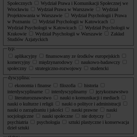
Społecznych
Wydział Prawa i Komunikacji Społecznej we
Wrocławiu
Wydział Prawa w Warszawie
Wydział
Projektowania w Warszawie
Wydział Psychologii i Prawa
w Poznaniu
Wydział Psychologii w Katowicach
Wydział Psychologii w Katowicach
Wydział Psychologii w
Krakowie
Wydział Psychologii w Warszawie
Zakład
Studiów Azjatyckich
typ:
aplikacyjny
finansowany ze środków europejskich
komercyjny
międzynarodowy
naukowo-badawczy
społeczny
strategiczno-rozwojowy
studencki
dyscyplina:
ekonomia i finanse
filozofia
historia
interdyscyplinarne
interdyscyplinarny
językoznawstwo
literaturoznawstwo
nauki o komunikacji i mediach
nauki o kulturze i religii
nauki o polityce i administracji
nauki o zarządzaniu i jakości
nauki prawne
nauki
socjologiczne
nauki społeczne
nie dotyczy
psychiatria
psychologia
sztuki plastyczne i konserwacja
dzieł sztuki
status: