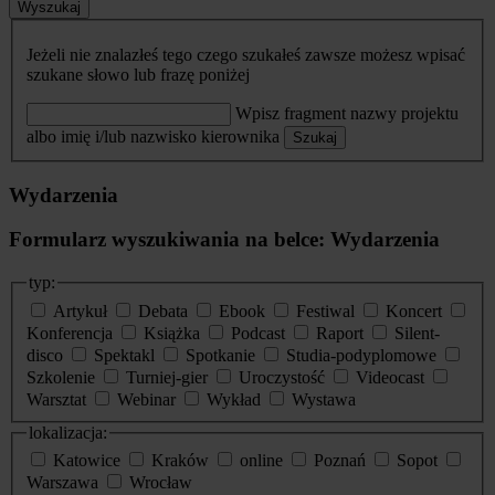
Wyszukaj
Jeżeli nie znalazłeś tego czego szukałeś zawsze możesz wpisać
szukane słowo lub frazę poniżej
Wpisz fragment nazwy projektu
albo imię i/lub nazwisko kierownika
Szukaj
Wydarzenia
Formularz wyszukiwania na belce: Wydarzenia
typ:
Artykuł
Debata
Ebook
Festiwal
Koncert
Konferencja
Książka
Podcast
Raport
Silent-
disco
Spektakl
Spotkanie
Studia-podyplomowe
Szkolenie
Turniej-gier
Uroczystość
Videocast
Warsztat
Webinar
Wykład
Wystawa
lokalizacja:
Katowice
Kraków
online
Poznań
Sopot
Warszawa
Wrocław