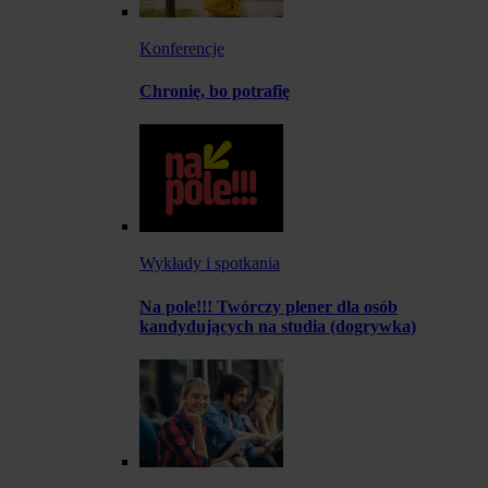
Konferencje
Chronię, bo potrafię
Wykłady i spotkania
Na pole!!! Twórczy plener dla osób
kandydujących na studia (dogrywka)