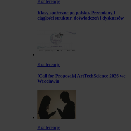
Konferencje
Klasy społeczne po polsku. Przemiany i
ciągłości struktur, doświadczeń i dyskursów
Konferencje
[Call for Proposals] ArtTechScience 2026 we
Wrocławiu
Konferencje