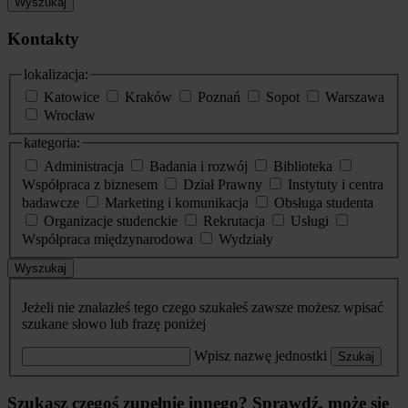
Wyszukaj
Kontakty
lokalizacja:
Katowice
Kraków
Poznań
Sopot
Warszawa
Wrocław
kategoria:
Administracja
Badania i rozwój
Biblioteka
Współpraca z biznesem
Dział Prawny
Instytuty i centra
badawcze
Marketing i komunikacja
Obsługa studenta
Organizacje studenckie
Rekrutacja
Usługi
Współpraca międzynarodowa
Wydziały
Wyszukaj
Jeżeli nie znalazłeś tego czego szukałeś zawsze możesz wpisać
szukane słowo lub frazę poniżej
Wpisz nazwę jednostki
Szukaj
Szukasz czegoś zupełnie innego? Sprawdź, może się