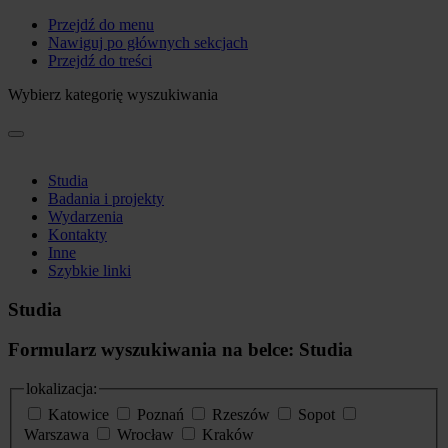
Przejdź do menu
Nawiguj po głównych sekcjach
Przejdź do treści
Wybierz kategorię wyszukiwania
Studia
Badania i projekty
Wydarzenia
Kontakty
Inne
Szybkie linki
Studia
Formularz wyszukiwania na belce: Studia
lokalizacja:
Katowice
Poznań
Rzeszów
Sopot
Warszawa
Wrocław
Kraków