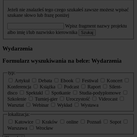
Jeżeli nie znalazłeś tego czego szukałeś zawsze możesz wpisać
szukane słowo lub frazę poniżej
Wpisz fragment nazwy projektu
albo imię i/lub nazwisko kierownika
Szukaj
Wydarzenia
Formularz wyszukiwania na belce: Wydarzenia
typ:
Artykuł
Debata
Ebook
Festiwal
Koncert
Konferencja
Książka
Podcast
Raport
Silent-
disco
Spektakl
Spotkanie
Studia-podyplomowe
Szkolenie
Turniej-gier
Uroczystość
Videocast
Warsztat
Webinar
Wykład
Wystawa
lokalizacja:
Katowice
Kraków
online
Poznań
Sopot
Warszawa
Wrocław