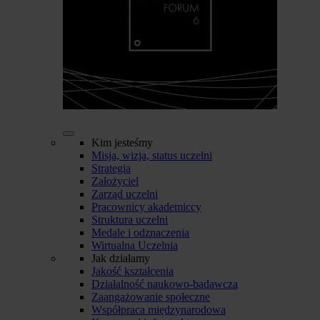
Kim jesteśmy
Misja, wizja, status uczelni
Strategia
Założyciel
Zarząd uczelni
Pracownicy akademiccy
Struktura uczelni
Medale i odznaczenia
Wirtualna Uczelnia
Jak działamy
Jakość kształcenia
Działalność naukowo-badawcza
Zaangażowanie społeczne
Współpraca międzynarodowa