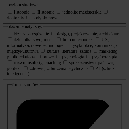
poziom studiów:
I stopnia
II stopnia
jednolite magisterskie
doktoraty
podyplomowe
obszar tematyczny:
biznes, zarządzanie
design, projektowanie, architektura
dziennikarstwo, media
human resources
UX,
informatyka, nowe technologie
języki obce, komunikacja
międzykulturowa
kultura, literatura, sztuka
marketing,
public relations
prawo
psychologia
psychoterapia
rozwój osobisty, coaching
społeczeństwo, państwo,
polityka
zdrowie, zaburzenia psychiczne
AI (sztuczna
inteligencja)
dodatkowe
forma studiów:
informacje
o
studiach