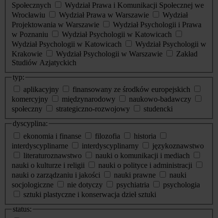
Społecznych
Wydział Prawa i Komunikacji Społecznej we
Wrocławiu
Wydział Prawa w Warszawie
Wydział
Projektowania w Warszawie
Wydział Psychologii i Prawa
w Poznaniu
Wydział Psychologii w Katowicach
Wydział Psychologii w Katowicach
Wydział Psychologii w
Krakowie
Wydział Psychologii w Warszawie
Zakład
Studiów Azjatyckich
typ:
aplikacyjny
finansowany ze środków europejskich
komercyjny
międzynarodowy
naukowo-badawczy
społeczny
strategiczno-rozwojowy
studencki
dyscyplina:
ekonomia i finanse
filozofia
historia
interdyscyplinarne
interdyscyplinarny
językoznawstwo
literaturoznawstwo
nauki o komunikacji i mediach
nauki o kulturze i religii
nauki o polityce i administracji
nauki o zarządzaniu i jakości
nauki prawne
nauki
socjologiczne
nie dotyczy
psychiatria
psychologia
sztuki plastyczne i konserwacja dzieł sztuki
status: