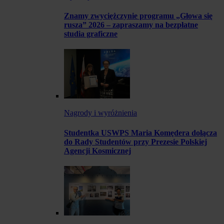
Znamy zwyciężczynie programu „Głowa się
rusza” 2026 – zapraszamy na bezpłatne
studia graficzne
Nagrody i wyróżnienia
Studentka USWPS Maria Komędera dołącza
do Rady Studentów przy Prezesie Polskiej
Agencji Kosmicznej