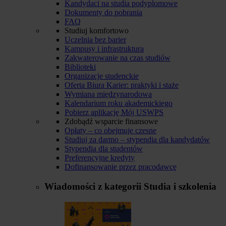
Kandydaci na studia podyplomowe
Dokumenty do pobrania
FAQ
Studiuj komfortowo
Uczelnia bez barier
Kampusy i infrastruktura
Zakwaterowanie na czas studiów
Biblioteki
Organizacje studenckie
Oferta Biura Karier: praktyki i staże
Wymiana międzynarodowa
Kalendarium roku akademickiego
Pobierz aplikację Mój USWPS
Zdobądź wsparcie finansowe
Opłaty – co obejmuje czesne
Studiuj za darmo – stypendia dla kandydatów
Stypendia dla studentów
Preferencyjne kredyty
Dofinansowanie przez pracodawcę
Wiadomości z kategorii
Studia i szkolenia