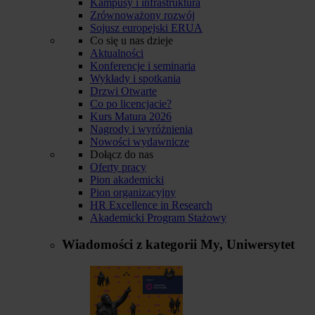
Kampusy i infrastruktura
Zrównoważony rozwój
Sojusz europejski ERUA
Co się u nas dzieje
Aktualności
Konferencje i seminaria
Wykłady i spotkania
Drzwi Otwarte
Co po licencjacie?
Kurs Matura 2026
Nagrody i wyróżnienia
Nowości wydawnicze
Dołącz do nas
Oferty pracy
Pion akademicki
Pion organizacyjny
HR Excellence in Research
Akademicki Program Stażowy
Wiadomości z kategorii
My, Uniwersytet