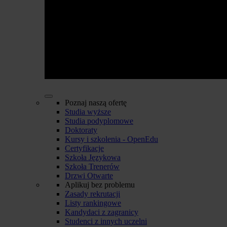
Poznaj naszą ofertę
Studia wyższe
Studia podyplomowe
Doktoraty
Kursy i szkolenia - OpenEdu
Certyfikacje
Szkoła Językowa
Szkoła Trenerów
Drzwi Otwarte
Aplikuj bez problemu
Zasady rekrutacji
Listy rankingowe
Kandydaci z zagranicy
Studenci z innych uczelni