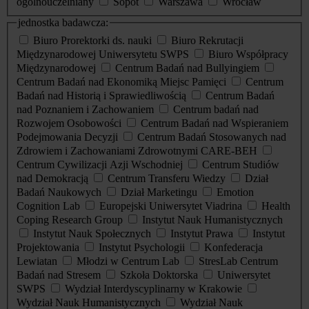
ogólnouczelniany
Sopot
Warszawa
Wrocław
jednostka badawcza:
Biuro Prorektorki ds. nauki
Biuro Rekrutacji
Międzynarodowej Uniwersytetu SWPS
Biuro Współpracy
Międzynarodowej
Centrum Badań nad Bullyingiem
Centrum Badań nad Ekonomiką Miejsc Pamięci
Centrum
Badań nad Historią i Sprawiedliwością
Centrum Badań
nad Poznaniem i Zachowaniem
Centrum badań nad
Rozwojem Osobowości
Centrum Badań nad Wspieraniem
Podejmowania Decyzji
Centrum Badań Stosowanych nad
Zdrowiem i Zachowaniami Zdrowotnymi CARE-BEH
Centrum Cywilizacji Azji Wschodniej
Centrum Studiów
nad Demokracją
Centrum Transferu Wiedzy
Dział
Badań Naukowych
Dział Marketingu
Emotion
Cognition Lab
Europejski Uniwersytet Viadrina
Health
Coping Research Group
Instytut Nauk Humanistycznych
Instytut Nauk Społecznych
Instytut Prawa
Instytut
Projektowania
Instytut Psychologii
Konfederacja
Lewiatan
Młodzi w Centrum Lab
StresLab Centrum
Badań nad Stresem
Szkoła Doktorska
Uniwersytet
SWPS
Wydział Interdyscyplinarny w Krakowie
Wydział Nauk Humanistycznych
Wydział Nauk