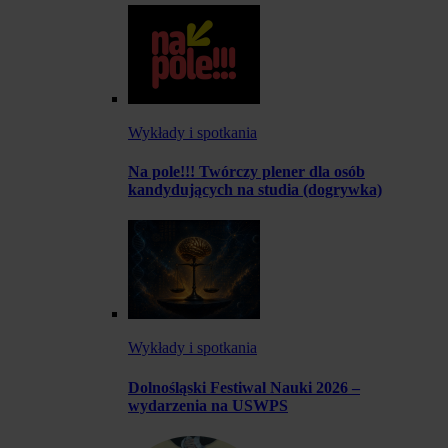
Wykłady i spotkania
Na pole!!! Twórczy plener dla osób
kandydujących na studia (dogrywka)
Wykłady i spotkania
Dolnośląski Festiwal Nauki 2026 –
wydarzenia na USWPS