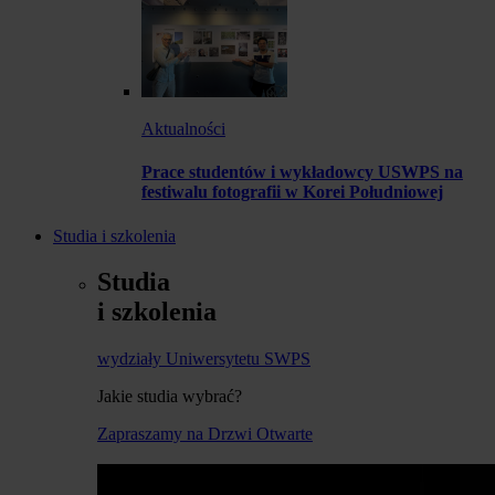
Aktualności
Prace studentów i wykładowcy USWPS na
festiwalu fotografii w Korei Południowej
Studia i szkolenia
Studia
i szkolenia
wydziały Uniwersytetu SWPS
Jakie studia wybrać?
Zapraszamy na Drzwi Otwarte