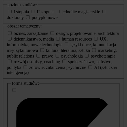
poziom studiów:
I stopnia
II stopnia
jednolite magisterskie
doktoraty
podyplomowe
obszar tematyczny:
biznes, zarządzanie
design, projektowanie, architektura
dziennikarstwo, media
human resources
UX,
informatyka, nowe technologie
języki obce, komunikacja
międzykulturowa
kultura, literatura, sztuka
marketing,
public relations
prawo
psychologia
psychoterapia
rozwój osobisty, coaching
społeczeństwo, państwo,
polityka
zdrowie, zaburzenia psychiczne
AI (sztuczna
inteligencja)
dodatkowe
forma studiów:
informacje
o
studiach