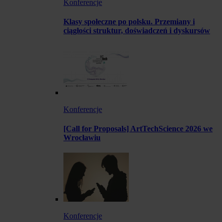
Konferencje
Klasy społeczne po polsku. Przemiany i
ciągłości struktur, doświadczeń i dyskursów
Konferencje
[Call for Proposals] ArtTechScience 2026 we
Wrocławiu
Konferencje