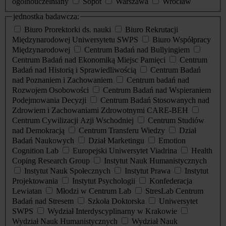
ogólnouczelniany
Sopot
Warszawa
Wrocław
jednostka badawcza:
Biuro Prorektorki ds. nauki
Biuro Rekrutacji
Międzynarodowej Uniwersytetu SWPS
Biuro Współpracy
Międzynarodowej
Centrum Badań nad Bullyingiem
Centrum Badań nad Ekonomiką Miejsc Pamięci
Centrum
Badań nad Historią i Sprawiedliwością
Centrum Badań
nad Poznaniem i Zachowaniem
Centrum badań nad
Rozwojem Osobowości
Centrum Badań nad Wspieraniem
Podejmowania Decyzji
Centrum Badań Stosowanych nad
Zdrowiem i Zachowaniami Zdrowotnymi CARE-BEH
Centrum Cywilizacji Azji Wschodniej
Centrum Studiów
nad Demokracją
Centrum Transferu Wiedzy
Dział
Badań Naukowych
Dział Marketingu
Emotion
Cognition Lab
Europejski Uniwersytet Viadrina
Health
Coping Research Group
Instytut Nauk Humanistycznych
Instytut Nauk Społecznych
Instytut Prawa
Instytut
Projektowania
Instytut Psychologii
Konfederacja
Lewiatan
Młodzi w Centrum Lab
StresLab Centrum
Badań nad Stresem
Szkoła Doktorska
Uniwersytet
SWPS
Wydział Interdyscyplinarny w Krakowie
Wydział Nauk Humanistycznych
Wydział Nauk