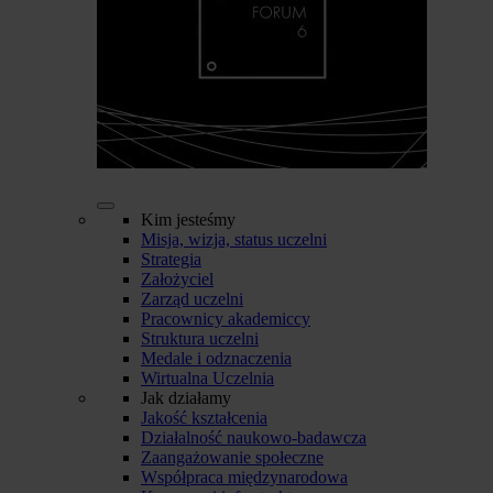
Kim jesteśmy
Misja, wizja, status uczelni
Strategia
Założyciel
Zarząd uczelni
Pracownicy akademiccy
Struktura uczelni
Medale i odznaczenia
Wirtualna Uczelnia
Jak działamy
Jakość kształcenia
Działalność naukowo-badawcza
Zaangażowanie społeczne
Współpraca międzynarodowa