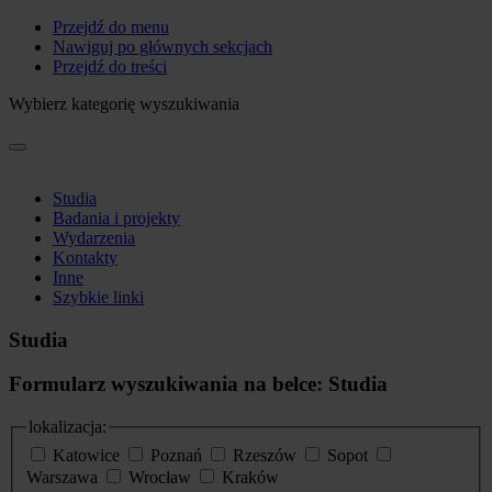
Przejdź do menu
Nawiguj po głównych sekcjach
Przejdź do treści
Wybierz kategorię wyszukiwania
Studia
Badania i projekty
Wydarzenia
Kontakty
Inne
Szybkie linki
Studia
Formularz wyszukiwania na belce: Studia
lokalizacja:
Katowice
Poznań
Rzeszów
Sopot
Warszawa
Wrocław
Kraków