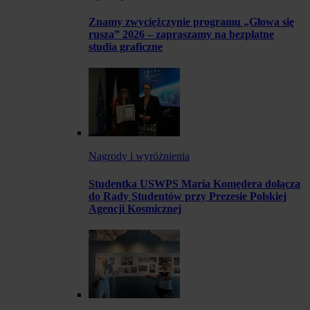
Znamy zwyciężczynie programu „Głowa się
rusza” 2026 – zapraszamy na bezpłatne
studia graficzne
Nagrody i wyróżnienia
Studentka USWPS Maria Komędera dołącza
do Rady Studentów przy Prezesie Polskiej
Agencji Kosmicznej