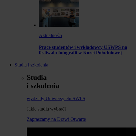
Aktualności
Prace studentów i wykładowcy USWPS na
festiwalu fotografii w Korei Południowej
Studia i szkolenia
Studia
i szkolenia
wydziały Uniwersytetu SWPS
Jakie studia wybrać?
Zapraszamy na Drzwi Otwarte