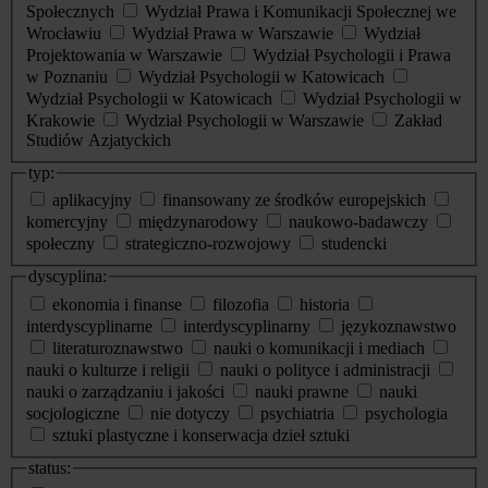
Społecznych
Wydział Prawa i Komunikacji Społecznej we
Wrocławiu
Wydział Prawa w Warszawie
Wydział
Projektowania w Warszawie
Wydział Psychologii i Prawa
w Poznaniu
Wydział Psychologii w Katowicach
Wydział Psychologii w Katowicach
Wydział Psychologii w
Krakowie
Wydział Psychologii w Warszawie
Zakład
Studiów Azjatyckich
typ:
aplikacyjny
finansowany ze środków europejskich
komercyjny
międzynarodowy
naukowo-badawczy
społeczny
strategiczno-rozwojowy
studencki
dyscyplina:
ekonomia i finanse
filozofia
historia
interdyscyplinarne
interdyscyplinarny
językoznawstwo
literaturoznawstwo
nauki o komunikacji i mediach
nauki o kulturze i religii
nauki o polityce i administracji
nauki o zarządzaniu i jakości
nauki prawne
nauki
socjologiczne
nie dotyczy
psychiatria
psychologia
sztuki plastyczne i konserwacja dzieł sztuki
status: