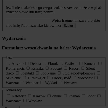
Jeżeli nie znalazłeś tego czego szukałeś zawsze możesz wpisać
szukane słowo lub frazę poniżej
Wpisz fragment nazwy projektu
albo imię i/lub nazwisko kierownika
Szukaj
Wydarzenia
Formularz wyszukiwania na belce: Wydarzenia
typ:
Artykuł
Debata
Ebook
Festiwal
Koncert
Konferencja
Książka
Podcast
Raport
Silent-
disco
Spektakl
Spotkanie
Studia-podyplomowe
Szkolenie
Turniej-gier
Uroczystość
Videocast
Warsztat
Webinar
Wykład
Wystawa
lokalizacja:
Katowice
Kraków
online
Poznań
Sopot
Warszawa
Wrocław