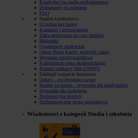
Kandydaci na studia podyplomowe
Dokumenty do pobrania
FAQ
Studiuj komfortowo
Uczelnia bez barier
Kampusy i infrastruktura
Zakwaterowanie na czas studiów
Biblioteki
Organizacje studenckie
Oferta Biura Karier: praktyki i staże
Wymiana międzynarodowa
Kalendarium roku akademickiego
Pobierz aplikację Mój USWPS
Zdobądź wsparcie finansowe
Opłaty – co obejmuje czesne
Studiuj za darmo – stypendia dla kandydatów
Stypendia dla studentów
Preferencyjne kredyty
Dofinansowanie przez pracodawcę
Wiadomości z kategorii
Studia i szkolenia