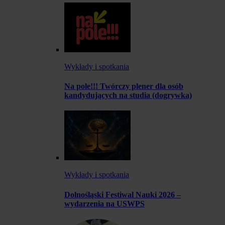
Wykłady i spotkania
Na pole!!! Twórczy plener dla osób
kandydujących na studia (dogrywka)
Wykłady i spotkania
Dolnośląski Festiwal Nauki 2026 –
wydarzenia na USWPS