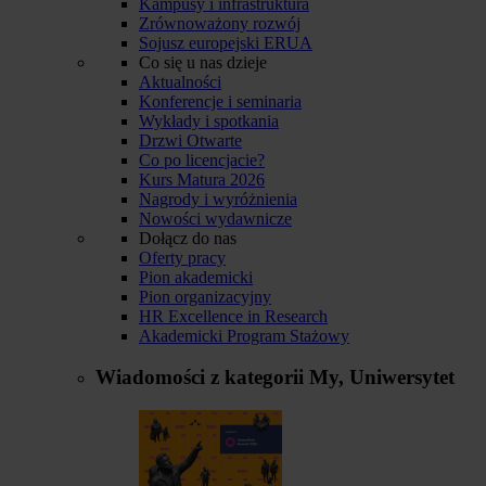
Kampusy i infrastruktura
Zrównoważony rozwój
Sojusz europejski ERUA
Co się u nas dzieje
Aktualności
Konferencje i seminaria
Wykłady i spotkania
Drzwi Otwarte
Co po licencjacie?
Kurs Matura 2026
Nagrody i wyróżnienia
Nowości wydawnicze
Dołącz do nas
Oferty pracy
Pion akademicki
Pion organizacyjny
HR Excellence in Research
Akademicki Program Stażowy
Wiadomości z kategorii
My, Uniwersytet