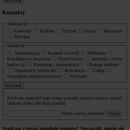
Wyszukaj
Kontakty
lokalizacja:
Katowice
Kraków
Poznań
Sopot
Warszawa
Wrocław
kategoria:
Administracja
Badania i rozwój
Biblioteka
Współpraca z biznesem
Dział Prawny
Instytuty i centra
badawcze
Marketing i komunikacja
Obsługa studenta
Organizacje studenckie
Rekrutacja
Usługi
Współpraca międzynarodowa
Wydziały
Wyszukaj
Jeżeli nie znalazłeś tego czego szukałeś zawsze możesz wpisać
szukane słowo lub frazę poniżej
Wpisz nazwę jednostki
Szukaj
Szukasz czegoś zupełnie innego? Sprawdź, może się