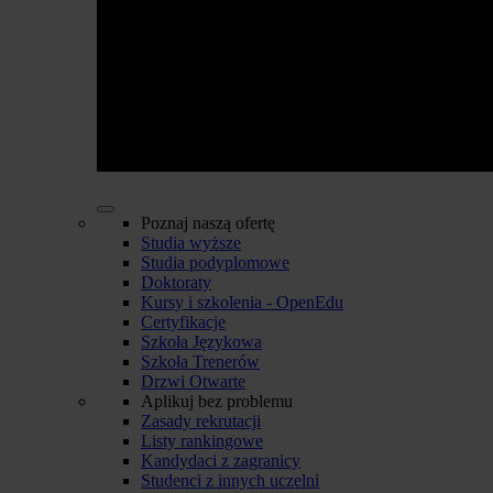
Poznaj naszą ofertę
Studia wyższe
Studia podyplomowe
Doktoraty
Kursy i szkolenia - OpenEdu
Certyfikacje
Szkoła Językowa
Szkoła Trenerów
Drzwi Otwarte
Aplikuj bez problemu
Zasady rekrutacji
Listy rankingowe
Kandydaci z zagranicy
Studenci z innych uczelni