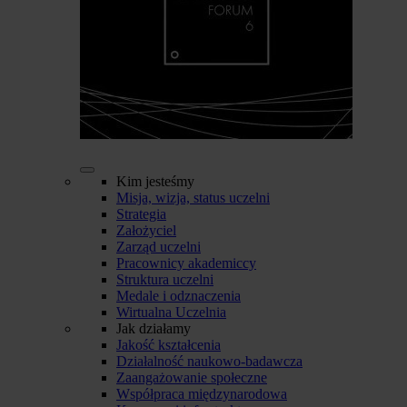
Kim jesteśmy
Misja, wizja, status uczelni
Strategia
Założyciel
Zarząd uczelni
Pracownicy akademiccy
Struktura uczelni
Medale i odznaczenia
Wirtualna Uczelnia
Jak działamy
Jakość kształcenia
Działalność naukowo-badawcza
Zaangażowanie społeczne
Współpraca międzynarodowa