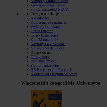
Kampusy i infrastruktura
Zrównoważony rozwój
Sojusz europejski ERUA
Co się u nas dzieje
Aktualności
Konferencje i seminaria
Wykłady i spotkania
Drzwi Otwarte
Co po licencjacie?
Kurs Matura 2026
Nagrody i wyróżnienia
Nowości wydawnicze
Dołącz do nas
Oferty pracy
Pion akademicki
Pion organizacyjny
HR Excellence in Research
Akademicki Program Stażowy
Wiadomości z kategorii
My, Uniwersytet