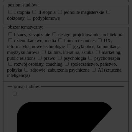
poziom studiów:
I stopnia
II stopnia
jednolite magisterskie
doktoraty
podyplomowe
obszar tematyczny:
biznes, zarządzanie
design, projektowanie, architektura
dziennikarstwo, media
human resources
UX,
informatyka, nowe technologie
języki obce, komunikacja
międzykulturowa
kultura, literatura, sztuka
marketing,
public relations
prawo
psychologia
psychoterapia
rozwój osobisty, coaching
społeczeństwo, państwo,
polityka
zdrowie, zaburzenia psychiczne
AI (sztuczna
inteligencja)
dodatkowe
forma studiów:
informacje
o
studiach