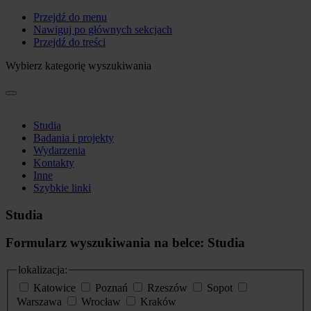
Przejdź do menu
Nawiguj po głównych sekcjach
Przejdź do treści
Wybierz kategorię wyszukiwania
Studia
Badania i projekty
Wydarzenia
Kontakty
Inne
Szybkie linki
Studia
Formularz wyszukiwania na belce: Studia
lokalizacja:
Katowice
Poznań
Rzeszów
Sopot
Warszawa
Wrocław
Kraków