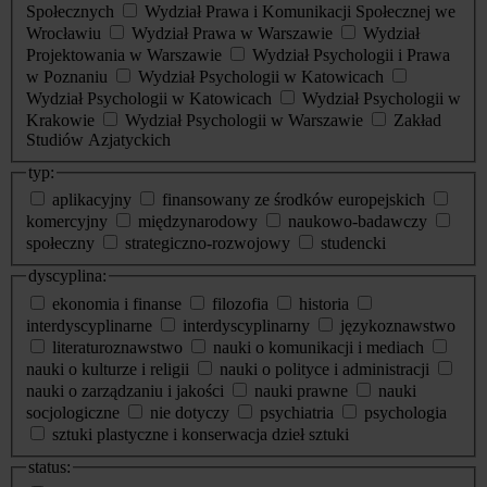
Społecznych
Wydział Prawa i Komunikacji Społecznej we
Wrocławiu
Wydział Prawa w Warszawie
Wydział
Projektowania w Warszawie
Wydział Psychologii i Prawa
w Poznaniu
Wydział Psychologii w Katowicach
Wydział Psychologii w Katowicach
Wydział Psychologii w
Krakowie
Wydział Psychologii w Warszawie
Zakład
Studiów Azjatyckich
typ:
aplikacyjny
finansowany ze środków europejskich
komercyjny
międzynarodowy
naukowo-badawczy
społeczny
strategiczno-rozwojowy
studencki
dyscyplina:
ekonomia i finanse
filozofia
historia
interdyscyplinarne
interdyscyplinarny
językoznawstwo
literaturoznawstwo
nauki o komunikacji i mediach
nauki o kulturze i religii
nauki o polityce i administracji
nauki o zarządzaniu i jakości
nauki prawne
nauki
socjologiczne
nie dotyczy
psychiatria
psychologia
sztuki plastyczne i konserwacja dzieł sztuki
status: