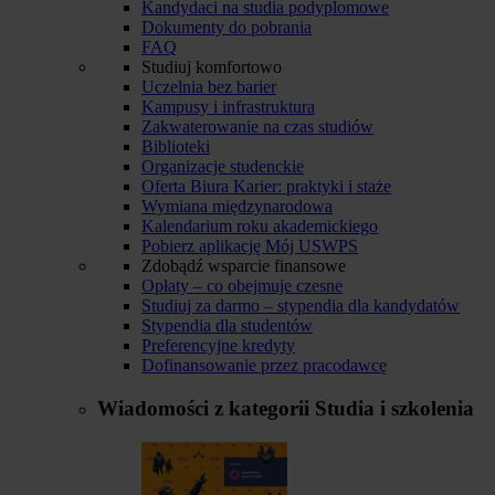
Kandydaci na studia podyplomowe
Dokumenty do pobrania
FAQ
Studiuj komfortowo
Uczelnia bez barier
Kampusy i infrastruktura
Zakwaterowanie na czas studiów
Biblioteki
Organizacje studenckie
Oferta Biura Karier: praktyki i staże
Wymiana międzynarodowa
Kalendarium roku akademickiego
Pobierz aplikację Mój USWPS
Zdobądź wsparcie finansowe
Opłaty – co obejmuje czesne
Studiuj za darmo – stypendia dla kandydatów
Stypendia dla studentów
Preferencyjne kredyty
Dofinansowanie przez pracodawcę
Wiadomości z kategorii
Studia i szkolenia