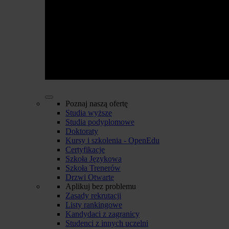
Poznaj naszą ofertę
Studia wyższe
Studia podyplomowe
Doktoraty
Kursy i szkolenia - OpenEdu
Certyfikacje
Szkoła Językowa
Szkoła Trenerów
Drzwi Otwarte
Aplikuj bez problemu
Zasady rekrutacji
Listy rankingowe
Kandydaci z zagranicy
Studenci z innych uczelni