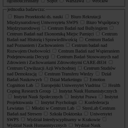
ogólnouczelniany
Sopot
Warszawa
Wrocław
jednostka badawcza:
Biuro Prorektorki ds. nauki
Biuro Rekrutacji
Międzynarodowej Uniwersytetu SWPS
Biuro Współpracy
Międzynarodowej
Centrum Badań nad Bullyingiem
Centrum Badań nad Ekonomiką Miejsc Pamięci
Centrum
Badań nad Historią i Sprawiedliwością
Centrum Badań
nad Poznaniem i Zachowaniem
Centrum badań nad
Rozwojem Osobowości
Centrum Badań nad Wspieraniem
Podejmowania Decyzji
Centrum Badań Stosowanych nad
Zdrowiem i Zachowaniami Zdrowotnymi CARE-BEH
Centrum Cywilizacji Azji Wschodniej
Centrum Studiów
nad Demokracją
Centrum Transferu Wiedzy
Dział
Badań Naukowych
Dział Marketingu
Emotion
Cognition Lab
Europejski Uniwersytet Viadrina
Health
Coping Research Group
Instytut Nauk Humanistycznych
Instytut Nauk Społecznych
Instytut Prawa
Instytut
Projektowania
Instytut Psychologii
Konfederacja
Lewiatan
Młodzi w Centrum Lab
StresLab Centrum
Badań nad Stresem
Szkoła Doktorska
Uniwersytet
SWPS
Wydział Interdyscyplinarny w Krakowie
Wydział Nauk Humanistycznych
Wydział Nauk