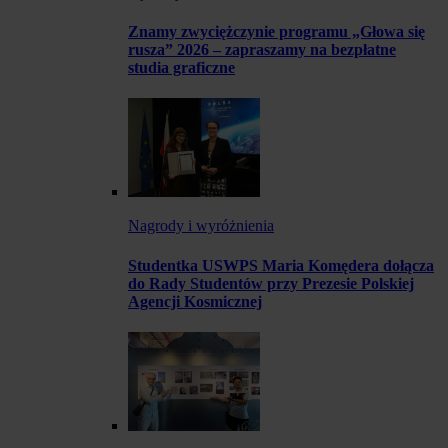
Znamy zwyciężczynie programu „Głowa się
rusza” 2026 – zapraszamy na bezpłatne
studia graficzne
Nagrody i wyróżnienia
Studentka USWPS Maria Komędera dołącza
do Rady Studentów przy Prezesie Polskiej
Agencji Kosmicznej