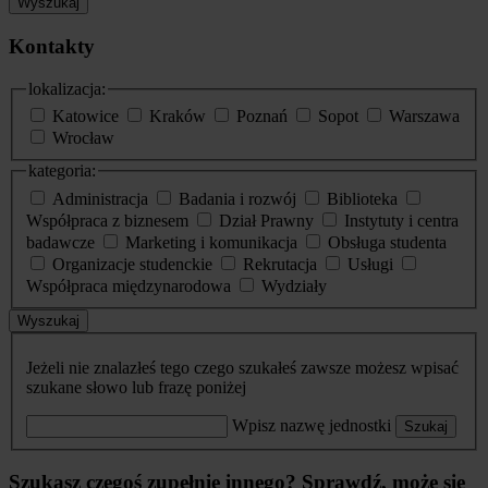
Wyszukaj
Kontakty
lokalizacja:
Katowice
Kraków
Poznań
Sopot
Warszawa
Wrocław
kategoria:
Administracja
Badania i rozwój
Biblioteka
Współpraca z biznesem
Dział Prawny
Instytuty i centra
badawcze
Marketing i komunikacja
Obsługa studenta
Organizacje studenckie
Rekrutacja
Usługi
Współpraca międzynarodowa
Wydziały
Wyszukaj
Jeżeli nie znalazłeś tego czego szukałeś zawsze możesz wpisać
szukane słowo lub frazę poniżej
Wpisz nazwę jednostki
Szukaj
Szukasz czegoś zupełnie innego? Sprawdź, może się