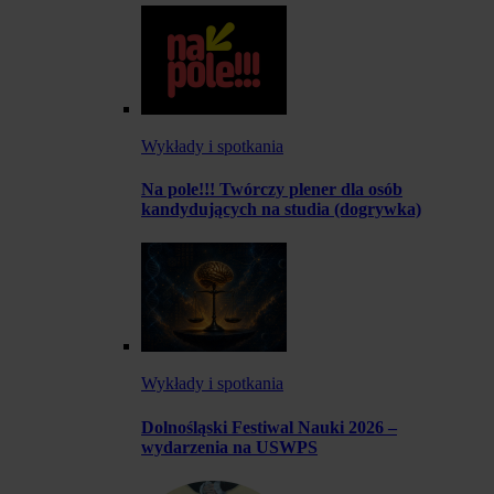
Wykłady i spotkania
Na pole!!! Twórczy plener dla osób
kandydujących na studia (dogrywka)
Wykłady i spotkania
Dolnośląski Festiwal Nauki 2026 –
wydarzenia na USWPS