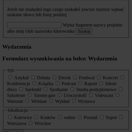
Jeżeli nie znalazłeś tego czego szukałeś zawsze możesz wpisać
szukane słowo lub frazę poniżej
Wpisz fragment nazwy projektu
albo imię i/lub nazwisko kierownika
Szukaj
Wydarzenia
Formularz wyszukiwania na belce: Wydarzenia
typ:
Artykuł
Debata
Ebook
Festiwal
Koncert
Konferencja
Książka
Podcast
Raport
Silent-
disco
Spektakl
Spotkanie
Studia-podyplomowe
Szkolenie
Turniej-gier
Uroczystość
Videocast
Warsztat
Webinar
Wykład
Wystawa
lokalizacja:
Katowice
Kraków
online
Poznań
Sopot
Warszawa
Wrocław