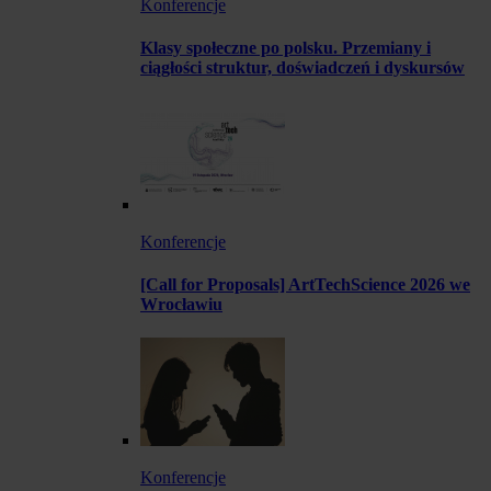
Konferencje
Klasy społeczne po polsku. Przemiany i
ciągłości struktur, doświadczeń i dyskursów
Konferencje
[Call for Proposals] ArtTechScience 2026 we
Wrocławiu
Konferencje