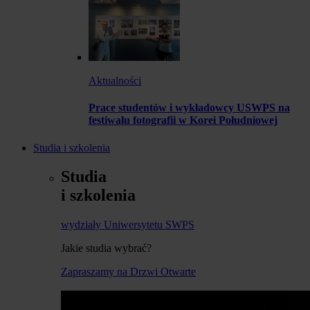
Aktualności
Prace studentów i wykładowcy USWPS na
festiwalu fotografii w Korei Południowej
Studia i szkolenia
Studia
i szkolenia
wydziały Uniwersytetu SWPS
Jakie studia wybrać?
Zapraszamy na Drzwi Otwarte