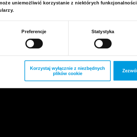
może uniemożliwić korzystanie z niektórych funkcjonalnośc
ularzy.
Preferencje
Statystyka
Korzystaj wyłącznie z niezbędnych
Zezwól
plików cookie