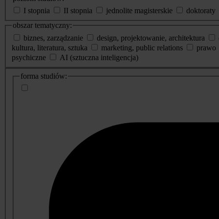
I stopnia
II stopnia
jednolite magisterskie
doktoraty
obszar tematyczny:
biznes, zarządzanie
design, projektowanie, architektura
kultura, literatura, sztuka
marketing, public relations
prawo
psychiczne
AI (sztuczna inteligencja)
dodatkowe
forma studiów:
informacje
o
studiach