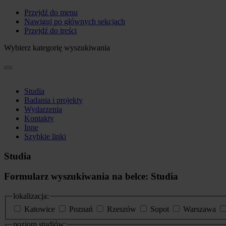
Przejdź do menu
Nawiguj po głównych sekcjach
Przejdź do treści
Wybierz kategorię wyszukiwania
Studia
Badania i projekty
Wydarzenia
Kontakty
Inne
Szybkie linki
Studia
Formularz wyszukiwania na belce: Studia
lokalizacja:
Katowice
Poznań
Rzeszów
Sopot
Warszawa
poziom studiów: