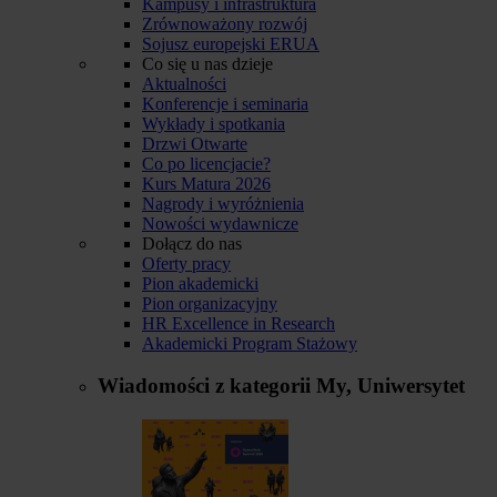
Kampusy i infrastruktura
Zrównoważony rozwój
Sojusz europejski ERUA
Co się u nas dzieje
Aktualności
Konferencje i seminaria
Wykłady i spotkania
Drzwi Otwarte
Co po licencjacie?
Kurs Matura 2026
Nagrody i wyróżnienia
Nowości wydawnicze
Dołącz do nas
Oferty pracy
Pion akademicki
Pion organizacyjny
HR Excellence in Research
Akademicki Program Stażowy
Wiadomości z kategorii
My, Uniwersytet