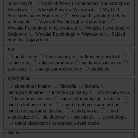
Społecznych
Wydział Prawa i Komunikacji Społecznej we
Wrocławiu
Wydział Prawa w Warszawie
Wydział
Projektowania w Warszawie
Wydział Psychologii i Prawa
w Poznaniu
Wydział Psychologii w Katowicach
Wydział Psychologii w Katowicach
Wydział Psychologii w
Krakowie
Wydział Psychologii w Warszawie
Zakład
Studiów Azjatyckich
typ:
aplikacyjny
finansowany ze środków europejskich
komercyjny
międzynarodowy
naukowo-badawczy
społeczny
strategiczno-rozwojowy
studencki
dyscyplina:
ekonomia i finanse
filozofia
historia
interdyscyplinarne
interdyscyplinarny
językoznawstwo
literaturoznawstwo
nauki o komunikacji i mediach
nauki o kulturze i religii
nauki o polityce i administracji
nauki o zarządzaniu i jakości
nauki prawne
nauki
socjologiczne
nie dotyczy
psychiatria
psychologia
sztuki plastyczne i konserwacja dzieł sztuki
status: