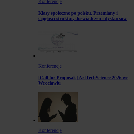
Konferencje
Klasy społeczne po polsku. Przemiany i
ciągłości struktur, doświadczeń i dyskursów
Konferencje
[Call for Proposals] ArtTechScience 2026 we
Wrocławiu
Konferencje