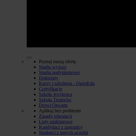
Poznaj naszą ofertę
Studia wyższe
Studia podyplomowe
Doktoraty
Kursy i szkolenia - OpenEdu
Certyfikacje
Szkoła Językowa
Szkoła Trenerów
Drzwi Otwarte
Aplikuj bez problemu
Zasady rekrutacji
Listy rankingowe
Kandydaci z zagranicy
Studenci z innych uczelni