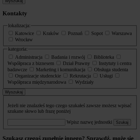
Wyszukaj
Kontakty
lokalizacja:
Katowice
Kraków
Poznań
Sopot
Warszawa
Wrocław
kategoria:
Administracja
Badania i rozwój
Biblioteka
Współpraca z biznesem
Dział Prawny
Instytuty i centra
badawcze
Marketing i komunikacja
Obsługa studenta
Organizacje studenckie
Rekrutacja
Usługi
Współpraca międzynarodowa
Wydziały
Wyszukaj
Jeżeli nie znalazłeś tego czego szukałeś zawsze możesz wpisać
szukane słowo lub frazę poniżej
Wpisz nazwę jednostki
Szukaj
Szukasz czegoś zupełnie innego? Sprawdź, może się