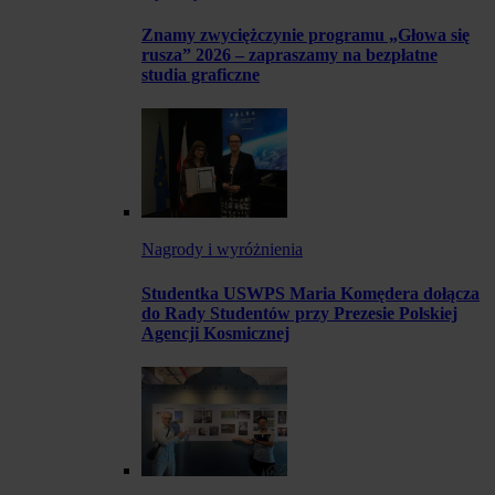
Znamy zwyciężczynie programu „Głowa się
rusza” 2026 – zapraszamy na bezpłatne
studia graficzne
Nagrody i wyróżnienia
Studentka USWPS Maria Komędera dołącza
do Rady Studentów przy Prezesie Polskiej
Agencji Kosmicznej