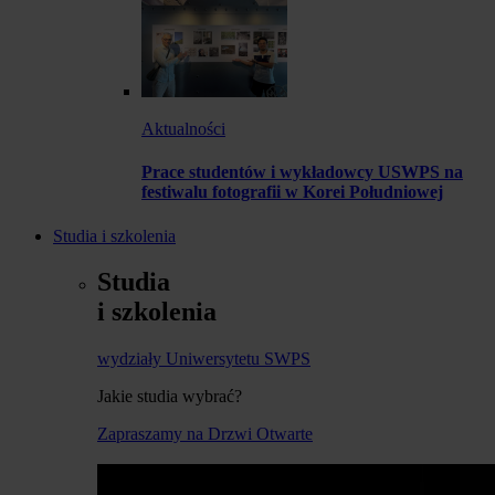
Aktualności
Prace studentów i wykładowcy USWPS na
festiwalu fotografii w Korei Południowej
Studia i szkolenia
Studia
i szkolenia
wydziały Uniwersytetu SWPS
Jakie studia wybrać?
Zapraszamy na Drzwi Otwarte