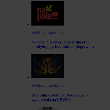
Wykłady i spotkania
Na pole!!! Twórczy plener dla osób
kandydujących na studia (dogrywka)
Wykłady i spotkania
Dolnośląski Festiwal Nauki 2026 –
wydarzenia na USWPS