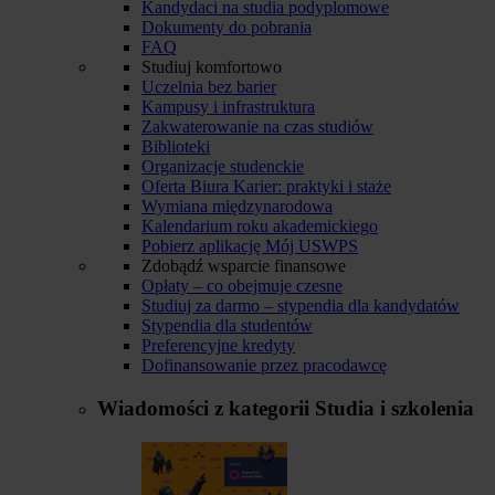
Kandydaci na studia podyplomowe
Dokumenty do pobrania
FAQ
Studiuj komfortowo
Uczelnia bez barier
Kampusy i infrastruktura
Zakwaterowanie na czas studiów
Biblioteki
Organizacje studenckie
Oferta Biura Karier: praktyki i staże
Wymiana międzynarodowa
Kalendarium roku akademickiego
Pobierz aplikację Mój USWPS
Zdobądź wsparcie finansowe
Opłaty – co obejmuje czesne
Studiuj za darmo – stypendia dla kandydatów
Stypendia dla studentów
Preferencyjne kredyty
Dofinansowanie przez pracodawcę
Wiadomości z kategorii
Studia i szkolenia