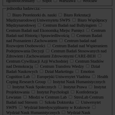
ogólnouczelniany
Sopot
Warszawa
Wrocław
jednostka badawcza:
Biuro Prorektorki ds. nauki
Biuro Rekrutacji
Międzynarodowej Uniwersytetu SWPS
Biuro Współpracy
Międzynarodowej
Centrum Badań nad Bullyingiem
Centrum Badań nad Ekonomiką Miejsc Pamięci
Centrum
Badań nad Historią i Sprawiedliwością
Centrum Badań
nad Poznaniem i Zachowaniem
Centrum badań nad
Rozwojem Osobowości
Centrum Badań nad Wspieraniem
Podejmowania Decyzji
Centrum Badań Stosowanych nad
Zdrowiem i Zachowaniami Zdrowotnymi CARE-BEH
Centrum Cywilizacji Azji Wschodniej
Centrum Studiów
nad Demokracją
Centrum Transferu Wiedzy
Dział
Badań Naukowych
Dział Marketingu
Emotion
Cognition Lab
Europejski Uniwersytet Viadrina
Health
Coping Research Group
Instytut Nauk Humanistycznych
Instytut Nauk Społecznych
Instytut Prawa
Instytut
Projektowania
Instytut Psychologii
Konfederacja
Lewiatan
Młodzi w Centrum Lab
StresLab Centrum
Badań nad Stresem
Szkoła Doktorska
Uniwersytet
SWPS
Wydział Interdyscyplinarny w Krakowie
Wydział Nauk Humanistycznych
Wydział Nauk