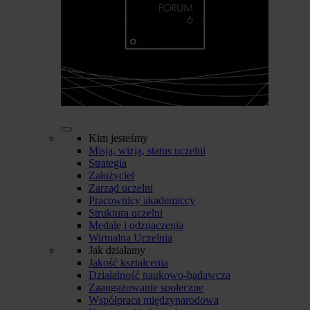
Kim jesteśmy
Misja, wizja, status uczelni
Strategia
Założyciel
Zarząd uczelni
Pracownicy akademiccy
Struktura uczelni
Medale i odznaczenia
Wirtualna Uczelnia
Jak działamy
Jakość kształcenia
Działalność naukowo-badawcza
Zaangażowanie społeczne
Współpraca międzynarodowa