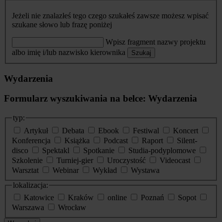
Jeżeli nie znalazłeś tego czego szukałeś zawsze możesz wpisać
szukane słowo lub frazę poniżej
Wpisz fragment nazwy projektu
albo imię i/lub nazwisko kierownika
Szukaj
Wydarzenia
Formularz wyszukiwania na belce: Wydarzenia
typ:
Artykuł
Debata
Ebook
Festiwal
Koncert
Konferencja
Książka
Podcast
Raport
Silent-
disco
Spektakl
Spotkanie
Studia-podyplomowe
Szkolenie
Turniej-gier
Uroczystość
Videocast
Warsztat
Webinar
Wykład
Wystawa
lokalizacja:
Katowice
Kraków
online
Poznań
Sopot
Warszawa
Wrocław