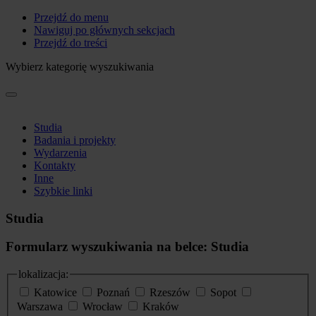
Przejdź do menu
Nawiguj po głównych sekcjach
Przejdź do treści
Wybierz kategorię wyszukiwania
Studia
Badania i projekty
Wydarzenia
Kontakty
Inne
Szybkie linki
Studia
Formularz wyszukiwania na belce: Studia
lokalizacja:
Katowice
Poznań
Rzeszów
Sopot
Warszawa
Wrocław
Kraków