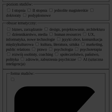
poziom studiów:
I stopnia
II stopnia
jednolite magisterskie
doktoraty
podyplomowe
obszar tematyczny:
biznes, zarządzanie
design, projektowanie, architektura
dziennikarstwo, media
human resources
UX,
informatyka, nowe technologie
języki obce, komunikacja
międzykulturowa
kultura, literatura, sztuka
marketing,
public relations
prawo
psychologia
psychoterapia
rozwój osobisty, coaching
społeczeństwo, państwo,
polityka
zdrowie, zaburzenia psychiczne
AI (sztuczna
inteligencja)
dodatkowe
forma studiów:
informacje
o
studiach