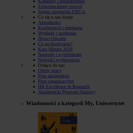
Kampusy i infrastruktura
Zrównoważony rozwój
Sojusz europejski ERUA
Co się u nas dzieje
Aktualności
Konferencje i seminaria
Wykłady i spotkania
Drzwi Otwarte
Co po licencjacie?
Kurs Matura 2026
Nagrody i wyróżnienia
Nowości wydawnicze
Dołącz do nas
Oferty pracy
Pion akademicki
Pion organizacyjny
HR Excellence in Research
Akademicki Program Stażowy
Wiadomości z kategorii
My, Uniwersytet