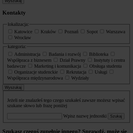
Wyszukaj
Kontakty
lokalizacja:
Katowice
Kraków
Poznań
Sopot
Warszawa
Wrocław
kategoria:
Administracja
Badania i rozwój
Biblioteka
Współpraca z biznesem
Dział Prawny
Instytuty i centra
badawcze
Marketing i komunikacja
Obsługa studenta
Organizacje studenckie
Rekrutacja
Usługi
Współpraca międzynarodowa
Wydziały
Wyszukaj
Jeżeli nie znalazłeś tego czego szukałeś zawsze możesz wpisać
szukane słowo lub frazę poniżej
Wpisz nazwę jednostki
Szukaj
Szukasz czegoś zupełnie innego? Sprawdź, może się