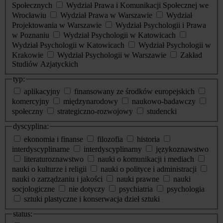
Społecznych
Wydział Prawa i Komunikacji Społecznej we
Wrocławiu
Wydział Prawa w Warszawie
Wydział
Projektowania w Warszawie
Wydział Psychologii i Prawa
w Poznaniu
Wydział Psychologii w Katowicach
Wydział Psychologii w Katowicach
Wydział Psychologii w
Krakowie
Wydział Psychologii w Warszawie
Zakład
Studiów Azjatyckich
typ:
aplikacyjny
finansowany ze środków europejskich
komercyjny
międzynarodowy
naukowo-badawczy
społeczny
strategiczno-rozwojowy
studencki
dyscyplina:
ekonomia i finanse
filozofia
historia
interdyscyplinarne
interdyscyplinarny
językoznawstwo
literaturoznawstwo
nauki o komunikacji i mediach
nauki o kulturze i religii
nauki o polityce i administracji
nauki o zarządzaniu i jakości
nauki prawne
nauki
socjologiczne
nie dotyczy
psychiatria
psychologia
sztuki plastyczne i konserwacja dzieł sztuki
status: