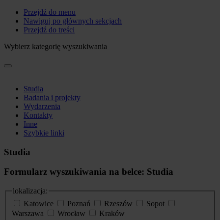
Przejdź do menu
Nawiguj po głównych sekcjach
Przejdź do treści
Wybierz kategorię wyszukiwania
Studia
Badania i projekty
Wydarzenia
Kontakty
Inne
Szybkie linki
Studia
Formularz wyszukiwania na belce: Studia
lokalizacja:
Katowice
Poznań
Rzeszów
Sopot
Warszawa
Wrocław
Kraków