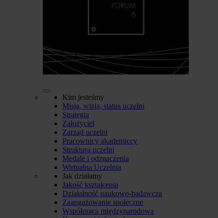
Kim jesteśmy
Misja, wizja, status uczelni
Strategia
Założyciel
Zarząd uczelni
Pracownicy akademiccy
Struktura uczelni
Medale i odznaczenia
Wirtualna Uczelnia
Jak działamy
Jakość kształcenia
Działalność naukowo-badawcza
Zaangażowanie społeczne
Współpraca międzynarodowa