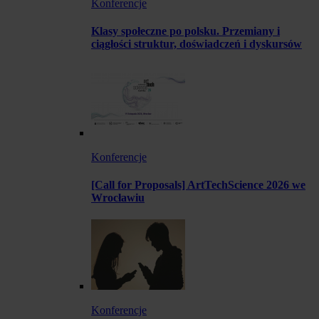
Konferencje
Klasy społeczne po polsku. Przemiany i
ciągłości struktur, doświadczeń i dyskursów
Konferencje
[Call for Proposals] ArtTechScience 2026 we
Wrocławiu
Konferencje