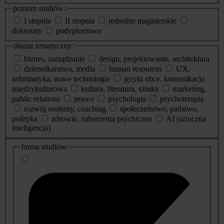
poziom studiów:
I stopnia
II stopnia
jednolite magisterskie
doktoraty
podyplomowe
obszar tematyczny:
biznes, zarządzanie
design, projektowanie, architektura
dziennikarstwo, media
human resources
UX,
informatyka, nowe technologie
języki obce, komunikacja
międzykulturowa
kultura, literatura, sztuka
marketing,
public relations
prawo
psychologia
psychoterapia
rozwój osobisty, coaching
społeczeństwo, państwo,
polityka
zdrowie, zaburzenia psychiczne
AI (sztuczna
inteligencja)
dodatkowe
forma studiów:
informacje
o
studiach