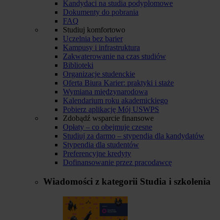
Kandydaci na studia podyplomowe
Dokumenty do pobrania
FAQ
Studiuj komfortowo
Uczelnia bez barier
Kampusy i infrastruktura
Zakwaterowanie na czas studiów
Biblioteki
Organizacje studenckie
Oferta Biura Karier: praktyki i staże
Wymiana międzynarodowa
Kalendarium roku akademickiego
Pobierz aplikację Mój USWPS
Zdobądź wsparcie finansowe
Opłaty – co obejmuje czesne
Studiuj za darmo – stypendia dla kandydatów
Stypendia dla studentów
Preferencyjne kredyty
Dofinansowanie przez pracodawcę
Wiadomości z kategorii
Studia i szkolenia