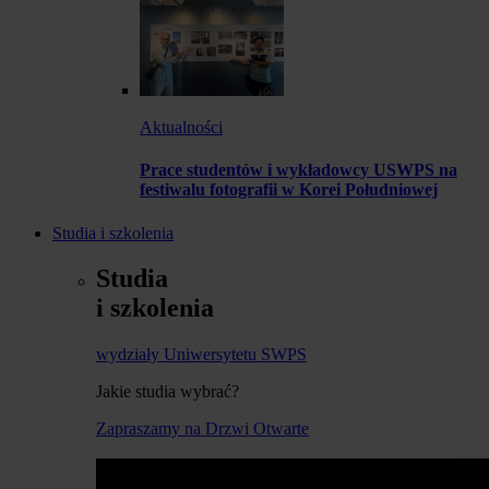
Aktualności
Prace studentów i wykładowcy USWPS na
festiwalu fotografii w Korei Południowej
Studia i szkolenia
Studia
i szkolenia
wydziały Uniwersytetu SWPS
Jakie studia wybrać?
Zapraszamy na Drzwi Otwarte