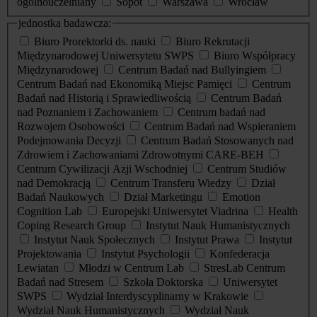
ogólnouczelniany
Sopot
Warszawa
Wrocław
jednostka badawcza:
Biuro Prorektorki ds. nauki
Biuro Rekrutacji
Międzynarodowej Uniwersytetu SWPS
Biuro Współpracy
Międzynarodowej
Centrum Badań nad Bullyingiem
Centrum Badań nad Ekonomiką Miejsc Pamięci
Centrum
Badań nad Historią i Sprawiedliwością
Centrum Badań
nad Poznaniem i Zachowaniem
Centrum badań nad
Rozwojem Osobowości
Centrum Badań nad Wspieraniem
Podejmowania Decyzji
Centrum Badań Stosowanych nad
Zdrowiem i Zachowaniami Zdrowotnymi CARE-BEH
Centrum Cywilizacji Azji Wschodniej
Centrum Studiów
nad Demokracją
Centrum Transferu Wiedzy
Dział
Badań Naukowych
Dział Marketingu
Emotion
Cognition Lab
Europejski Uniwersytet Viadrina
Health
Coping Research Group
Instytut Nauk Humanistycznych
Instytut Nauk Społecznych
Instytut Prawa
Instytut
Projektowania
Instytut Psychologii
Konfederacja
Lewiatan
Młodzi w Centrum Lab
StresLab Centrum
Badań nad Stresem
Szkoła Doktorska
Uniwersytet
SWPS
Wydział Interdyscyplinarny w Krakowie
Wydział Nauk Humanistycznych
Wydział Nauk