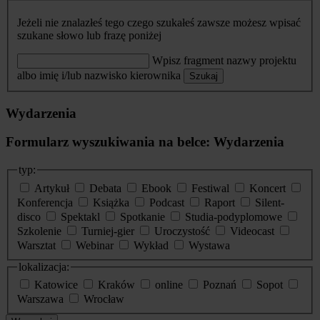
Jeżeli nie znalazłeś tego czego szukałeś zawsze możesz wpisać
szukane słowo lub frazę poniżej
Wpisz fragment nazwy projektu
albo imię i/lub nazwisko kierownika
Szukaj
Wydarzenia
Formularz wyszukiwania na belce: Wydarzenia
typ:
Artykuł
Debata
Ebook
Festiwal
Koncert
Konferencja
Książka
Podcast
Raport
Silent-
disco
Spektakl
Spotkanie
Studia-podyplomowe
Szkolenie
Turniej-gier
Uroczystość
Videocast
Warsztat
Webinar
Wykład
Wystawa
lokalizacja:
Katowice
Kraków
online
Poznań
Sopot
Warszawa
Wrocław