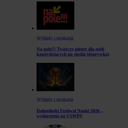
Wykłady i spotkania
Na pole!!! Twórczy plener dla osób
kandydujących na studia (dogrywka)
Wykłady i spotkania
Dolnośląski Festiwal Nauki 2026 –
wydarzenia na USWPS