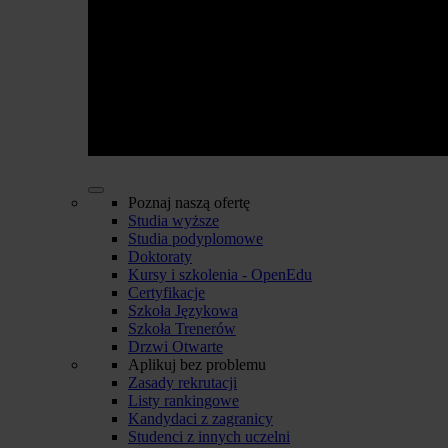
Poznaj naszą ofertę
Studia wyższe
Studia podyplomowe
Doktoraty
Kursy i szkolenia - OpenEdu
Certyfikacje
Szkoła Językowa
Szkoła Trenerów
Drzwi Otwarte
Aplikuj bez problemu
Zasady rekrutacji
Listy rankingowe
Kandydaci z zagranicy
Studenci z innych uczelni