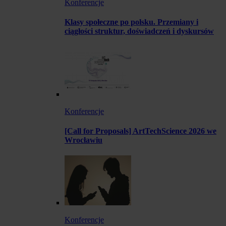
Konferencje
Klasy społeczne po polsku. Przemiany i
ciągłości struktur, doświadczeń i dyskursów
Konferencje
[Call for Proposals] ArtTechScience 2026 we
Wrocławiu
Konferencje