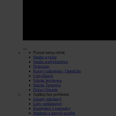
Poznaj naszą ofertę
Studia wyższe
Studia podyplomowe
Doktoraty
Kursy i szkolenia - OpenEdu
Certyfikacje
Szkoła Językowa
Szkoła Trenerów
Drzwi Otwarte
Aplikuj bez problemu
Zasady rekrutacji
Listy rankingowe
Kandydaci z zagranicy
Studenci z innych uczelni