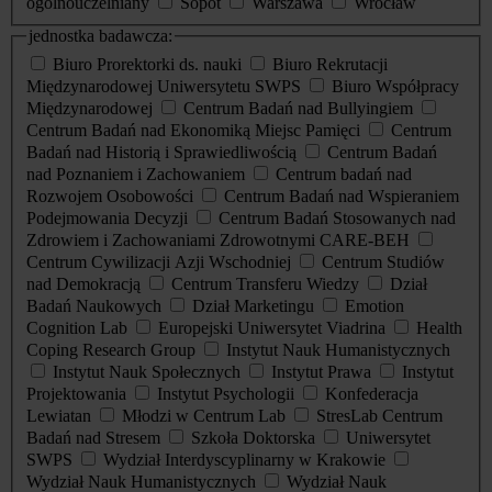
ogólnouczelniany
Sopot
Warszawa
Wrocław
jednostka badawcza:
Biuro Prorektorki ds. nauki
Biuro Rekrutacji
Międzynarodowej Uniwersytetu SWPS
Biuro Współpracy
Międzynarodowej
Centrum Badań nad Bullyingiem
Centrum Badań nad Ekonomiką Miejsc Pamięci
Centrum
Badań nad Historią i Sprawiedliwością
Centrum Badań
nad Poznaniem i Zachowaniem
Centrum badań nad
Rozwojem Osobowości
Centrum Badań nad Wspieraniem
Podejmowania Decyzji
Centrum Badań Stosowanych nad
Zdrowiem i Zachowaniami Zdrowotnymi CARE-BEH
Centrum Cywilizacji Azji Wschodniej
Centrum Studiów
nad Demokracją
Centrum Transferu Wiedzy
Dział
Badań Naukowych
Dział Marketingu
Emotion
Cognition Lab
Europejski Uniwersytet Viadrina
Health
Coping Research Group
Instytut Nauk Humanistycznych
Instytut Nauk Społecznych
Instytut Prawa
Instytut
Projektowania
Instytut Psychologii
Konfederacja
Lewiatan
Młodzi w Centrum Lab
StresLab Centrum
Badań nad Stresem
Szkoła Doktorska
Uniwersytet
SWPS
Wydział Interdyscyplinarny w Krakowie
Wydział Nauk Humanistycznych
Wydział Nauk