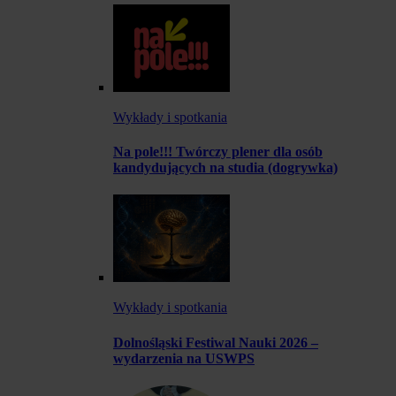
Wykłady i spotkania
Na pole!!! Twórczy plener dla osób
kandydujących na studia (dogrywka)
Wykłady i spotkania
Dolnośląski Festiwal Nauki 2026 –
wydarzenia na USWPS