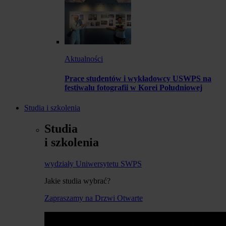
Aktualności
Prace studentów i wykładowcy USWPS na
festiwalu fotografii w Korei Południowej
Studia i szkolenia
Studia
i szkolenia
wydziały Uniwersytetu SWPS
Jakie studia wybrać?
Zapraszamy na Drzwi Otwarte