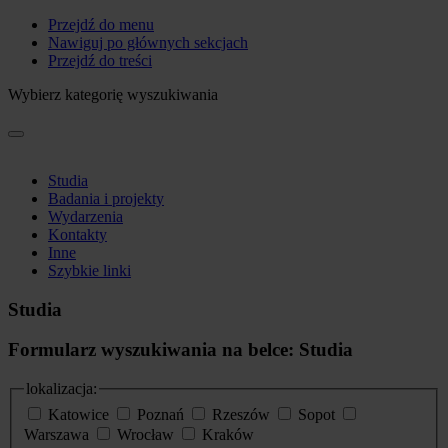
Przejdź do menu
Nawiguj po głównych sekcjach
Przejdź do treści
Wybierz kategorię wyszukiwania
Studia
Badania i projekty
Wydarzenia
Kontakty
Inne
Szybkie linki
Studia
Formularz wyszukiwania na belce: Studia
lokalizacja:
Katowice
Poznań
Rzeszów
Sopot
Warszawa
Wrocław
Kraków