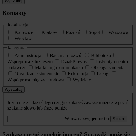
Wyszukaj
Kontakty
lokalizacja:
Katowice
Kraków
Poznań
Sopot
Warszawa
Wrocław
kategoria:
Administracja
Badania i rozwój
Biblioteka
Współpraca z biznesem
Dział Prawny
Instytuty i centra
badawcze
Marketing i komunikacja
Obsługa studenta
Organizacje studenckie
Rekrutacja
Usługi
Współpraca międzynarodowa
Wydziały
Wyszukaj
Jeżeli nie znalazłeś tego czego szukałeś zawsze możesz wpisać
szukane słowo lub frazę poniżej
Wpisz nazwę jednostki
Szukaj
Szukasz czegoś zupełnie innego? Sprawdź, może się