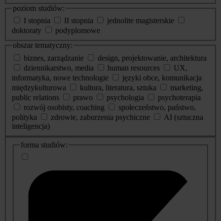
poziom studiów:
I stopnia
II stopnia
jednolite magisterskie
doktoraty
podyplomowe
obszar tematyczny:
biznes, zarządzanie
design, projektowanie, architektura
dziennikarstwo, media
human resources
UX,
informatyka, nowe technologie
języki obce, komunikacja
międzykulturowa
kultura, literatura, sztuka
marketing,
public relations
prawo
psychologia
psychoterapia
rozwój osobisty, coaching
społeczeństwo, państwo,
polityka
zdrowie, zaburzenia psychiczne
AI (sztuczna
inteligencja)
dodatkowe
forma studiów:
informacje
o
studiach