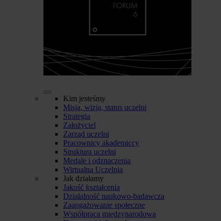
Kim jesteśmy
Misja, wizja, status uczelni
Strategia
Założyciel
Zarząd uczelni
Pracownicy akademiccy
Struktura uczelni
Medale i odznaczenia
Wirtualna Uczelnia
Jak działamy
Jakość kształcenia
Działalność naukowo-badawcza
Zaangażowanie społeczne
Współpraca międzynarodowa