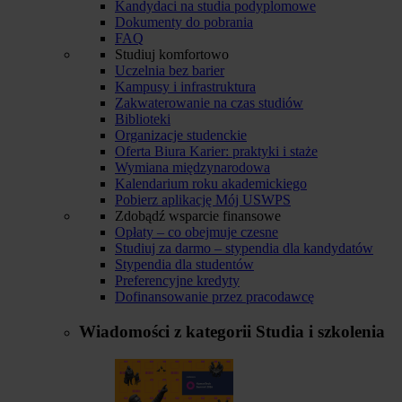
Kandydaci na studia podyplomowe
Dokumenty do pobrania
FAQ
Studiuj komfortowo
Uczelnia bez barier
Kampusy i infrastruktura
Zakwaterowanie na czas studiów
Biblioteki
Organizacje studenckie
Oferta Biura Karier: praktyki i staże
Wymiana międzynarodowa
Kalendarium roku akademickiego
Pobierz aplikację Mój USWPS
Zdobądź wsparcie finansowe
Opłaty – co obejmuje czesne
Studiuj za darmo – stypendia dla kandydatów
Stypendia dla studentów
Preferencyjne kredyty
Dofinansowanie przez pracodawcę
Wiadomości z kategorii
Studia i szkolenia