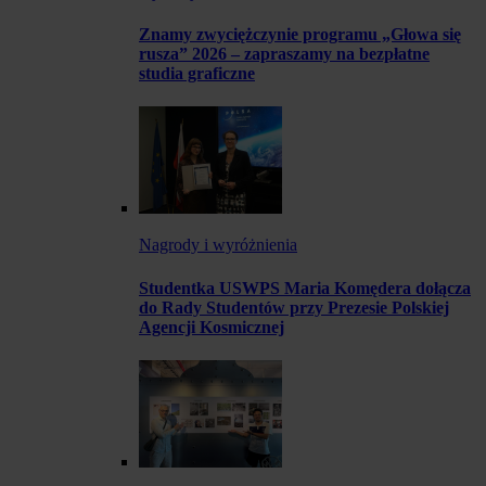
Znamy zwyciężczynie programu „Głowa się
rusza” 2026 – zapraszamy na bezpłatne
studia graficzne
Nagrody i wyróżnienia
Studentka USWPS Maria Komędera dołącza
do Rady Studentów przy Prezesie Polskiej
Agencji Kosmicznej