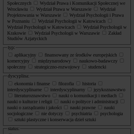
Społecznych
Wydział Prawa i Komunikacji Społecznej we
Wrocławiu
Wydział Prawa w Warszawie
Wydział
Projektowania w Warszawie
Wydział Psychologii i Prawa
w Poznaniu
Wydział Psychologii w Katowicach
Wydział Psychologii w Katowicach
Wydział Psychologii w
Krakowie
Wydział Psychologii w Warszawie
Zakład
Studiów Azjatyckich
typ:
aplikacyjny
finansowany ze środków europejskich
komercyjny
międzynarodowy
naukowo-badawczy
społeczny
strategiczno-rozwojowy
studencki
dyscyplina:
ekonomia i finanse
filozofia
historia
interdyscyplinarne
interdyscyplinarny
językoznawstwo
literaturoznawstwo
nauki o komunikacji i mediach
nauki o kulturze i religii
nauki o polityce i administracji
nauki o zarządzaniu i jakości
nauki prawne
nauki
socjologiczne
nie dotyczy
psychiatria
psychologia
sztuki plastyczne i konserwacja dzieł sztuki
status: