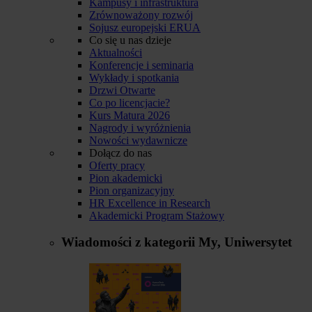
Kampusy i infrastruktura
Zrównoważony rozwój
Sojusz europejski ERUA
Co się u nas dzieje
Aktualności
Konferencje i seminaria
Wykłady i spotkania
Drzwi Otwarte
Co po licencjacie?
Kurs Matura 2026
Nagrody i wyróżnienia
Nowości wydawnicze
Dołącz do nas
Oferty pracy
Pion akademicki
Pion organizacyjny
HR Excellence in Research
Akademicki Program Stażowy
Wiadomości z kategorii
My, Uniwersytet