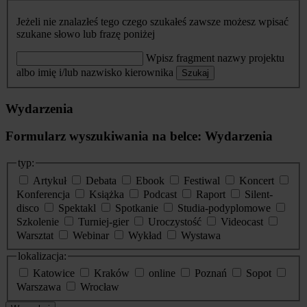
Jeżeli nie znalazłeś tego czego szukałeś zawsze możesz wpisać
szukane słowo lub frazę poniżej
Wpisz fragment nazwy projektu
albo imię i/lub nazwisko kierownika
Szukaj
Wydarzenia
Formularz wyszukiwania na belce: Wydarzenia
typ:
Artykuł
Debata
Ebook
Festiwal
Koncert
Konferencja
Książka
Podcast
Raport
Silent-
disco
Spektakl
Spotkanie
Studia-podyplomowe
Szkolenie
Turniej-gier
Uroczystość
Videocast
Warsztat
Webinar
Wykład
Wystawa
lokalizacja:
Katowice
Kraków
online
Poznań
Sopot
Warszawa
Wrocław