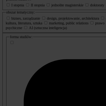
I stopnia
II stopnia
jednolite magisterskie
doktoraty
obszar tematyczny:
biznes, zarządzanie
design, projektowanie, architektura
kultura, literatura, sztuka
marketing, public relations
prawo
psychiczne
AI (sztuczna inteligencja)
dodatkowe
forma studiów:
informacje
o
studiach