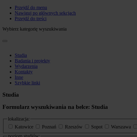
Przejdź do menu
Nawiguj po głównych sekcjach
Przejdź do treści
Wybierz kategorię wyszukiwania
Studia
Badania i projekty
Wydarzenia
Kontakty
Inne
Szybkie linki
Studia
Formularz wyszukiwania na belce: Studia
lokalizacja:
Katowice
Poznań
Rzeszów
Sopot
Warszawa
poziom studiów: