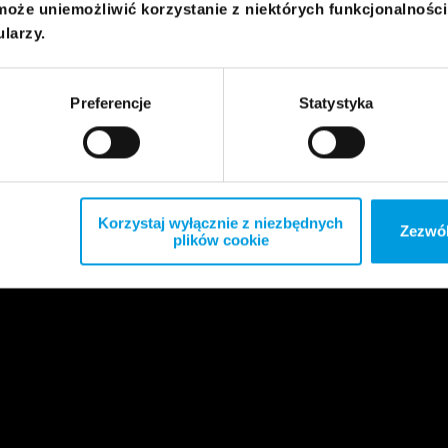
może uniemożliwić korzystanie z niektórych funkcjonalnośc
ularzy.
Preferencje
Statystyka
Korzystaj wyłącznie z niezbędnych
Zezwól
plików cookie