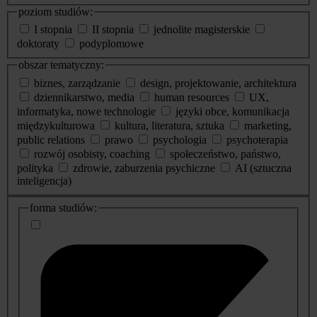
poziom studiów:
I stopnia
II stopnia
jednolite magisterskie
doktoraty
podyplomowe
obszar tematyczny:
biznes, zarządzanie
design, projektowanie, architektura
dziennikarstwo, media
human resources
UX,
informatyka, nowe technologie
języki obce, komunikacja
międzykulturowa
kultura, literatura, sztuka
marketing,
public relations
prawo
psychologia
psychoterapia
rozwój osobisty, coaching
społeczeństwo, państwo,
polityka
zdrowie, zaburzenia psychiczne
AI (sztuczna
inteligencja)
dodatkowe
forma studiów:
informacje
o
studiach