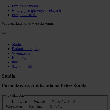
Przejdź do menu
Nawiguj po głównych sekcjach
Przejdź do treści
Wybierz kategorię wyszukiwania
Studia
Badania i projekty
Wydarzenia
Kontakty
Inne
Szybkie linki
Studia
Formularz wyszukiwania na belce: Studia
lokalizacja:
Katowice
Poznań
Rzeszów
Sopot
Warszawa
Wrocław
Kraków