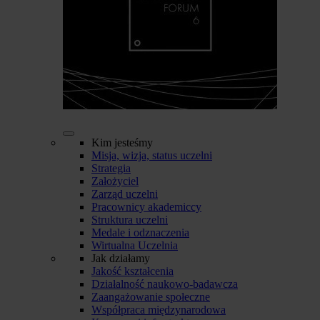
Kim jesteśmy
Misja, wizja, status uczelni
Strategia
Założyciel
Zarząd uczelni
Pracownicy akademiccy
Struktura uczelni
Medale i odznaczenia
Wirtualna Uczelnia
Jak działamy
Jakość kształcenia
Działalność naukowo-badawcza
Zaangażowanie społeczne
Współpraca międzynarodowa