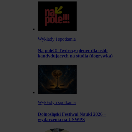
Wykłady i spotkania
Na pole!!! Twórczy plener dla osób
kandydujących na studia (dogrywka)
Wykłady i spotkania
Dolnośląski Festiwal Nauki 2026 –
wydarzenia na USWPS