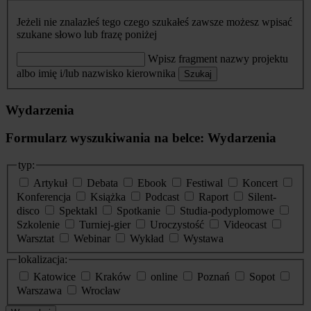
Jeżeli nie znalazłeś tego czego szukałeś zawsze możesz wpisać
szukane słowo lub frazę poniżej
Wpisz fragment nazwy projektu
albo imię i/lub nazwisko kierownika
Szukaj
Wydarzenia
Formularz wyszukiwania na belce: Wydarzenia
typ:
Artykuł
Debata
Ebook
Festiwal
Koncert
Konferencja
Książka
Podcast
Raport
Silent-
disco
Spektakl
Spotkanie
Studia-podyplomowe
Szkolenie
Turniej-gier
Uroczystość
Videocast
Warsztat
Webinar
Wykład
Wystawa
lokalizacja:
Katowice
Kraków
online
Poznań
Sopot
Warszawa
Wrocław