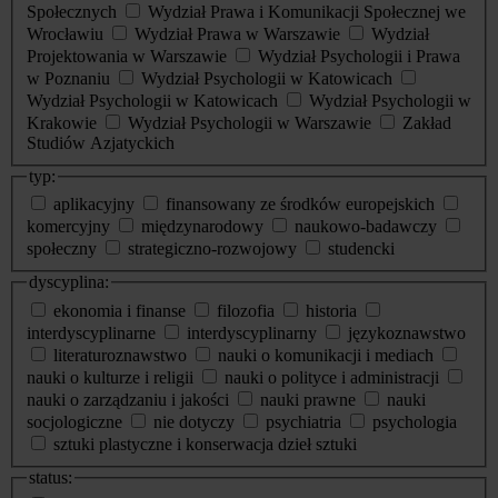
Społecznych
Wydział Prawa i Komunikacji Społecznej we
Wrocławiu
Wydział Prawa w Warszawie
Wydział
Projektowania w Warszawie
Wydział Psychologii i Prawa
w Poznaniu
Wydział Psychologii w Katowicach
Wydział Psychologii w Katowicach
Wydział Psychologii w
Krakowie
Wydział Psychologii w Warszawie
Zakład
Studiów Azjatyckich
typ:
aplikacyjny
finansowany ze środków europejskich
komercyjny
międzynarodowy
naukowo-badawczy
społeczny
strategiczno-rozwojowy
studencki
dyscyplina:
ekonomia i finanse
filozofia
historia
interdyscyplinarne
interdyscyplinarny
językoznawstwo
literaturoznawstwo
nauki o komunikacji i mediach
nauki o kulturze i religii
nauki o polityce i administracji
nauki o zarządzaniu i jakości
nauki prawne
nauki
socjologiczne
nie dotyczy
psychiatria
psychologia
sztuki plastyczne i konserwacja dzieł sztuki
status: