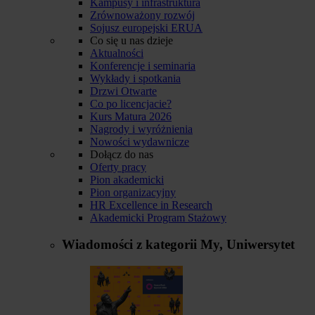
Kampusy i infrastruktura
Zrównoważony rozwój
Sojusz europejski ERUA
Co się u nas dzieje
Aktualności
Konferencje i seminaria
Wykłady i spotkania
Drzwi Otwarte
Co po licencjacie?
Kurs Matura 2026
Nagrody i wyróżnienia
Nowości wydawnicze
Dołącz do nas
Oferty pracy
Pion akademicki
Pion organizacyjny
HR Excellence in Research
Akademicki Program Stażowy
Wiadomości z kategorii
My, Uniwersytet