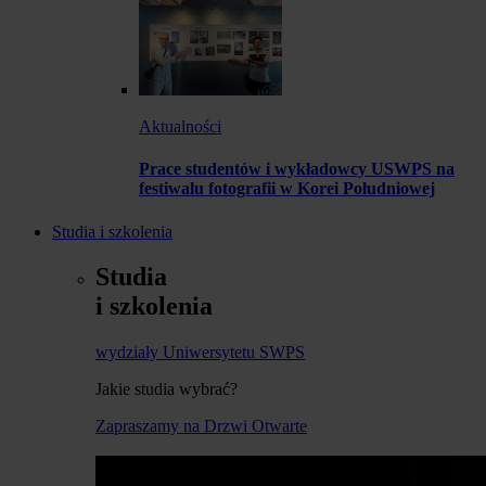
Aktualności
Prace studentów i wykładowcy USWPS na
festiwalu fotografii w Korei Południowej
Studia i szkolenia
Studia
i szkolenia
wydziały Uniwersytetu SWPS
Jakie studia wybrać?
Zapraszamy na Drzwi Otwarte