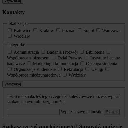
Wyszukaj
Kontakty
lokalizacja:
Katowice
Kraków
Poznań
Sopot
Warszawa
Wrocław
kategoria:
Administracja
Badania i rozwój
Biblioteka
Współpraca z biznesem
Dział Prawny
Instytuty i centra
badawcze
Marketing i komunikacja
Obsługa studenta
Organizacje studenckie
Rekrutacja
Usługi
Współpraca międzynarodowa
Wydziały
Wyszukaj
Jeżeli nie znalazłeś tego czego szukałeś zawsze możesz wpisać
szukane słowo lub frazę poniżej
Wpisz nazwę jednostki
Szukaj
Szukasz czegoś zupełnie innego? Sprawdź, może się