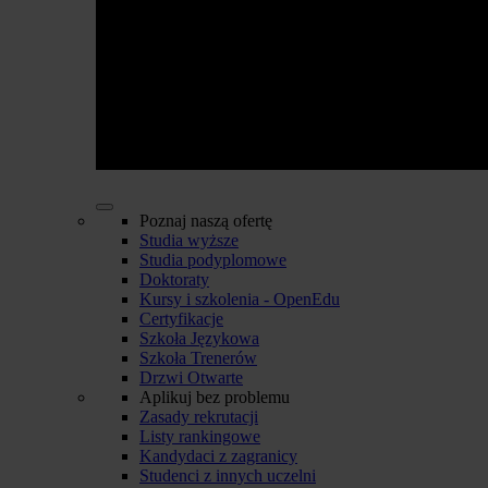
Poznaj naszą ofertę
Studia wyższe
Studia podyplomowe
Doktoraty
Kursy i szkolenia - OpenEdu
Certyfikacje
Szkoła Językowa
Szkoła Trenerów
Drzwi Otwarte
Aplikuj bez problemu
Zasady rekrutacji
Listy rankingowe
Kandydaci z zagranicy
Studenci z innych uczelni