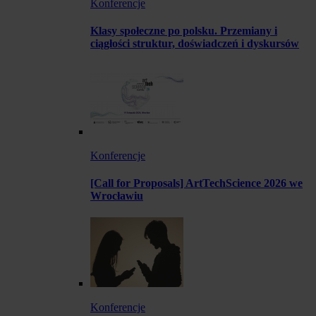
Konferencje
Klasy społeczne po polsku. Przemiany i
ciągłości struktur, doświadczeń i dyskursów
Konferencje
[Call for Proposals] ArtTechScience 2026 we
Wrocławiu
Konferencje