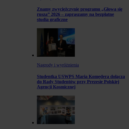
Znamy zwyciężczynie programu „Głowa się
rusza” 2026 – zapraszamy na bezpłatne
studia graficzne
Nagrody i wyróżnienia
Studentka USWPS Maria Komędera dołącza
do Rady Studentów przy Prezesie Polskiej
Agencji Kosmicznej