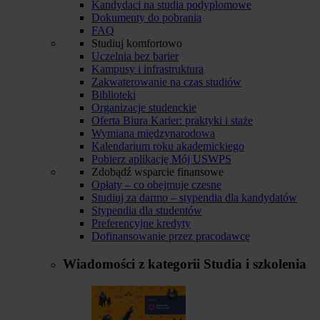
Kandydaci na studia podyplomowe
Dokumenty do pobrania
FAQ
Studiuj komfortowo
Uczelnia bez barier
Kampusy i infrastruktura
Zakwaterowanie na czas studiów
Biblioteki
Organizacje studenckie
Oferta Biura Karier: praktyki i staże
Wymiana międzynarodowa
Kalendarium roku akademickiego
Pobierz aplikację Mój USWPS
Zdobądź wsparcie finansowe
Opłaty – co obejmuje czesne
Studiuj za darmo – stypendia dla kandydatów
Stypendia dla studentów
Preferencyjne kredyty
Dofinansowanie przez pracodawcę
Wiadomości z kategorii
Studia i szkolenia