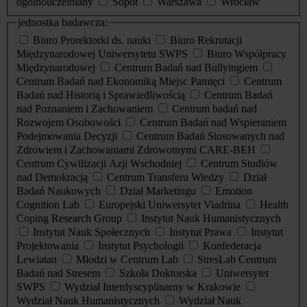
ogólnouczelniany
Sopot
Warszawa
Wrocław
jednostka badawcza:
Biuro Prorektorki ds. nauki
Biuro Rekrutacji
Międzynarodowej Uniwersytetu SWPS
Biuro Współpracy
Międzynarodowej
Centrum Badań nad Bullyingiem
Centrum Badań nad Ekonomiką Miejsc Pamięci
Centrum
Badań nad Historią i Sprawiedliwością
Centrum Badań
nad Poznaniem i Zachowaniem
Centrum badań nad
Rozwojem Osobowości
Centrum Badań nad Wspieraniem
Podejmowania Decyzji
Centrum Badań Stosowanych nad
Zdrowiem i Zachowaniami Zdrowotnymi CARE-BEH
Centrum Cywilizacji Azji Wschodniej
Centrum Studiów
nad Demokracją
Centrum Transferu Wiedzy
Dział
Badań Naukowych
Dział Marketingu
Emotion
Cognition Lab
Europejski Uniwersytet Viadrina
Health
Coping Research Group
Instytut Nauk Humanistycznych
Instytut Nauk Społecznych
Instytut Prawa
Instytut
Projektowania
Instytut Psychologii
Konfederacja
Lewiatan
Młodzi w Centrum Lab
StresLab Centrum
Badań nad Stresem
Szkoła Doktorska
Uniwersytet
SWPS
Wydział Interdyscyplinarny w Krakowie
Wydział Nauk Humanistycznych
Wydział Nauk