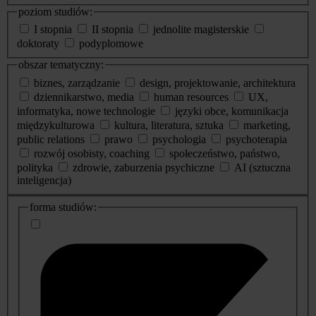
poziom studiów:
I stopnia
II stopnia
jednolite magisterskie
doktoraty
podyplomowe
obszar tematyczny:
biznes, zarządzanie
design, projektowanie, architektura
dziennikarstwo, media
human resources
UX,
informatyka, nowe technologie
języki obce, komunikacja
międzykulturowa
kultura, literatura, sztuka
marketing,
public relations
prawo
psychologia
psychoterapia
rozwój osobisty, coaching
społeczeństwo, państwo,
polityka
zdrowie, zaburzenia psychiczne
AI (sztuczna
inteligencja)
dodatkowe
forma studiów:
informacje
o
studiach