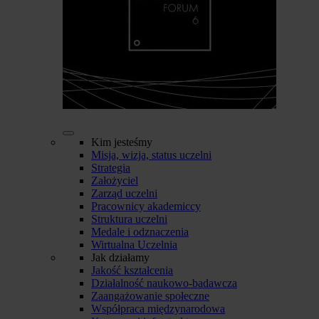
Kim jesteśmy
Misja, wizja, status uczelni
Strategia
Założyciel
Zarząd uczelni
Pracownicy akademiccy
Struktura uczelni
Medale i odznaczenia
Wirtualna Uczelnia
Jak działamy
Jakość kształcenia
Działalność naukowo-badawcza
Zaangażowanie społeczne
Współpraca międzynarodowa