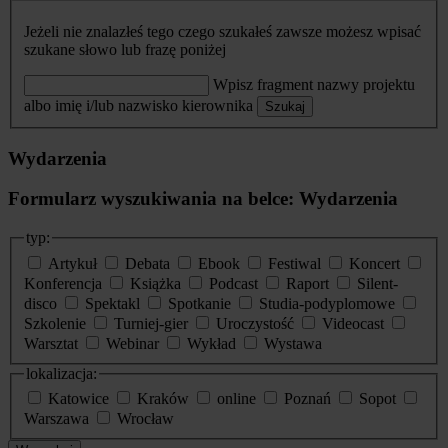
Jeżeli nie znalazłeś tego czego szukałeś zawsze możesz wpisać
szukane słowo lub frazę poniżej
Wpisz fragment nazwy projektu
albo imię i/lub nazwisko kierownika
Szukaj
Wydarzenia
Formularz wyszukiwania na belce: Wydarzenia
typ:
Artykuł
Debata
Ebook
Festiwal
Koncert
Konferencja
Książka
Podcast
Raport
Silent-
disco
Spektakl
Spotkanie
Studia-podyplomowe
Szkolenie
Turniej-gier
Uroczystość
Videocast
Warsztat
Webinar
Wykład
Wystawa
lokalizacja:
Katowice
Kraków
online
Poznań
Sopot
Warszawa
Wrocław