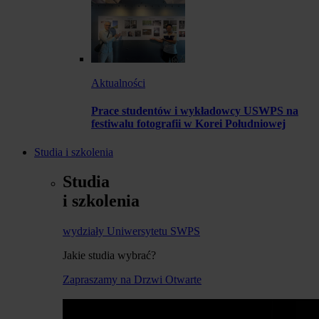
Aktualności
Prace studentów i wykładowcy USWPS na
festiwalu fotografii w Korei Południowej
Studia i szkolenia
Studia
i szkolenia
wydziały Uniwersytetu SWPS
Jakie studia wybrać?
Zapraszamy na Drzwi Otwarte