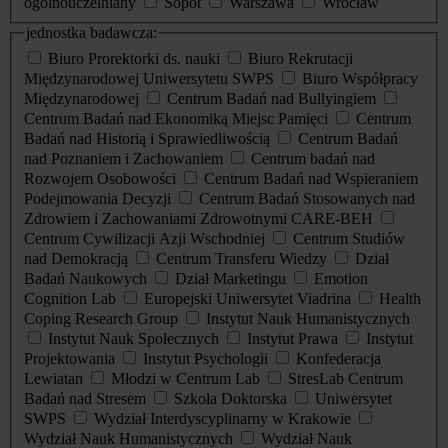
ogólnouczelniany
Sopot
Warszawa
Wrocław
jednostka badawcza:
Biuro Prorektorki ds. nauki
Biuro Rekrutacji
Międzynarodowej Uniwersytetu SWPS
Biuro Współpracy
Międzynarodowej
Centrum Badań nad Bullyingiem
Centrum Badań nad Ekonomiką Miejsc Pamięci
Centrum
Badań nad Historią i Sprawiedliwością
Centrum Badań
nad Poznaniem i Zachowaniem
Centrum badań nad
Rozwojem Osobowości
Centrum Badań nad Wspieraniem
Podejmowania Decyzji
Centrum Badań Stosowanych nad
Zdrowiem i Zachowaniami Zdrowotnymi CARE-BEH
Centrum Cywilizacji Azji Wschodniej
Centrum Studiów
nad Demokracją
Centrum Transferu Wiedzy
Dział
Badań Naukowych
Dział Marketingu
Emotion
Cognition Lab
Europejski Uniwersytet Viadrina
Health
Coping Research Group
Instytut Nauk Humanistycznych
Instytut Nauk Społecznych
Instytut Prawa
Instytut
Projektowania
Instytut Psychologii
Konfederacja
Lewiatan
Młodzi w Centrum Lab
StresLab Centrum
Badań nad Stresem
Szkoła Doktorska
Uniwersytet
SWPS
Wydział Interdyscyplinarny w Krakowie
Wydział Nauk Humanistycznych
Wydział Nauk