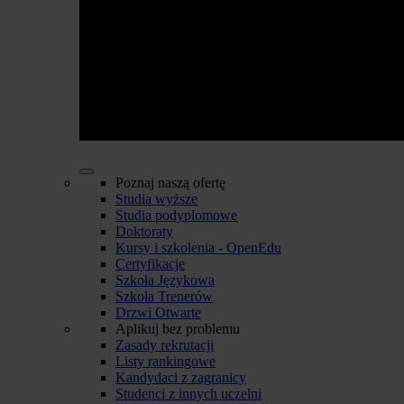
Poznaj naszą ofertę
Studia wyższe
Studia podyplomowe
Doktoraty
Kursy i szkolenia - OpenEdu
Certyfikacje
Szkoła Językowa
Szkoła Trenerów
Drzwi Otwarte
Aplikuj bez problemu
Zasady rekrutacji
Listy rankingowe
Kandydaci z zagranicy
Studenci z innych uczelni