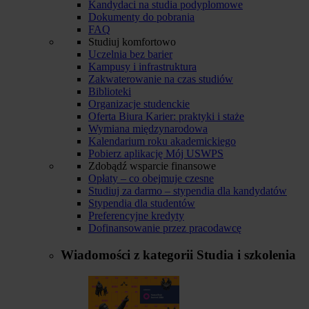
Kandydaci na studia podyplomowe
Dokumenty do pobrania
FAQ
Studiuj komfortowo
Uczelnia bez barier
Kampusy i infrastruktura
Zakwaterowanie na czas studiów
Biblioteki
Organizacje studenckie
Oferta Biura Karier: praktyki i staże
Wymiana międzynarodowa
Kalendarium roku akademickiego
Pobierz aplikację Mój USWPS
Zdobądź wsparcie finansowe
Opłaty – co obejmuje czesne
Studiuj za darmo – stypendia dla kandydatów
Stypendia dla studentów
Preferencyjne kredyty
Dofinansowanie przez pracodawcę
Wiadomości z kategorii
Studia i szkolenia