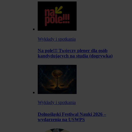
Wykłady i spotkania
Na pole!!! Twórczy plener dla osób
kandydujących na studia (dogrywka)
Wykłady i spotkania
Dolnośląski Festiwal Nauki 2026 –
wydarzenia na USWPS