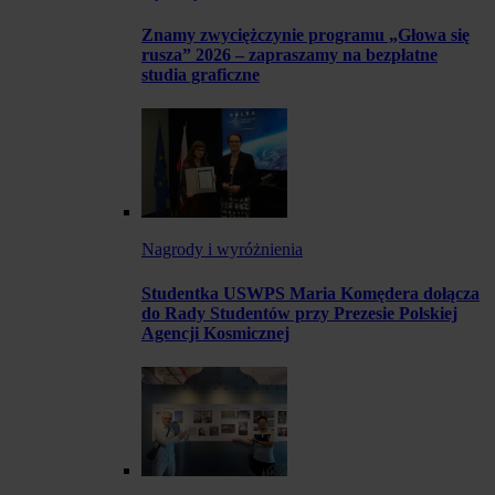
Znamy zwyciężczynie programu „Głowa się
rusza” 2026 – zapraszamy na bezpłatne
studia graficzne
Nagrody i wyróżnienia
Studentka USWPS Maria Komędera dołącza
do Rady Studentów przy Prezesie Polskiej
Agencji Kosmicznej