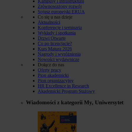
Kampusy i infrastruktura
Zrównoważony rozwój
Sojusz europejski ERUA
Co się u nas dzieje
Aktualności
Konferencje i seminaria
Wykłady i spotkania
Drzwi Otwarte
Co po licencjacie?
Kurs Matura 2026
Nagrody i wyróżnienia
Nowości wydawnicze
Dołącz do nas
Oferty pracy
Pion akademicki
Pion organizacyjny
HR Excellence in Research
Akademicki Program Stażowy
Wiadomości z kategorii
My, Uniwersytet