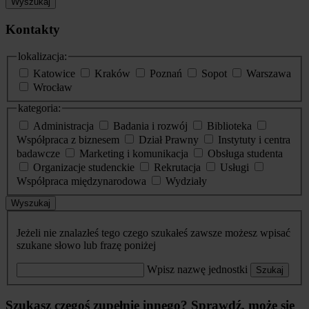
Wyszukaj
Kontakty
lokalizacja:
Katowice
Kraków
Poznań
Sopot
Warszawa
Wrocław
kategoria:
Administracja
Badania i rozwój
Biblioteka
Współpraca z biznesem
Dział Prawny
Instytuty i centra
badawcze
Marketing i komunikacja
Obsługa studenta
Organizacje studenckie
Rekrutacja
Usługi
Współpraca międzynarodowa
Wydziały
Wyszukaj
Jeżeli nie znalazłeś tego czego szukałeś zawsze możesz wpisać
szukane słowo lub frazę poniżej
Wpisz nazwę jednostki
Szukaj
Szukasz czegoś zupełnie innego? Sprawdź, może się