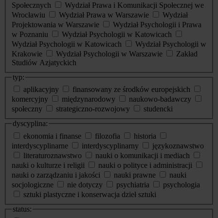
Społecznych
Wydział Prawa i Komunikacji Społecznej we
Wrocławiu
Wydział Prawa w Warszawie
Wydział
Projektowania w Warszawie
Wydział Psychologii i Prawa
w Poznaniu
Wydział Psychologii w Katowicach
Wydział Psychologii w Katowicach
Wydział Psychologii w
Krakowie
Wydział Psychologii w Warszawie
Zakład
Studiów Azjatyckich
typ:
aplikacyjny
finansowany ze środków europejskich
komercyjny
międzynarodowy
naukowo-badawczy
społeczny
strategiczno-rozwojowy
studencki
dyscyplina:
ekonomia i finanse
filozofia
historia
interdyscyplinarne
interdyscyplinarny
językoznawstwo
literaturoznawstwo
nauki o komunikacji i mediach
nauki o kulturze i religii
nauki o polityce i administracji
nauki o zarządzaniu i jakości
nauki prawne
nauki
socjologiczne
nie dotyczy
psychiatria
psychologia
sztuki plastyczne i konserwacja dzieł sztuki
status: