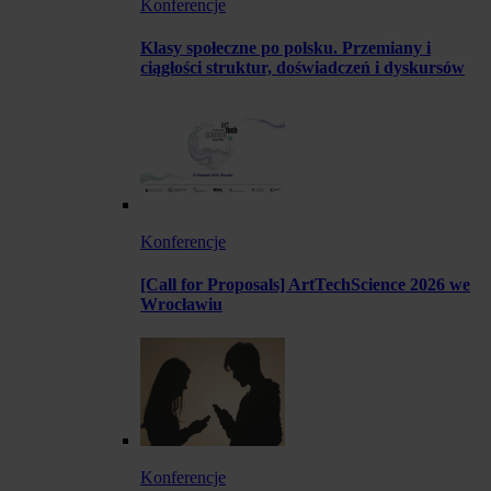
Konferencje
Klasy społeczne po polsku. Przemiany i
ciągłości struktur, doświadczeń i dyskursów
Konferencje
[Call for Proposals] ArtTechScience 2026 we
Wrocławiu
Konferencje