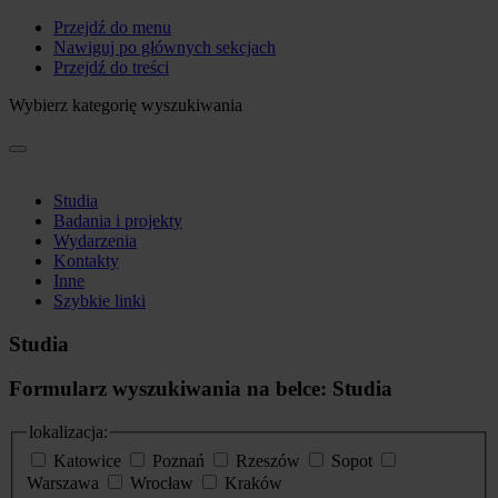
Przejdź do menu
Nawiguj po głównych sekcjach
Przejdź do treści
Wybierz kategorię wyszukiwania
Studia
Badania i projekty
Wydarzenia
Kontakty
Inne
Szybkie linki
Studia
Formularz wyszukiwania na belce: Studia
lokalizacja:
Katowice
Poznań
Rzeszów
Sopot
Warszawa
Wrocław
Kraków