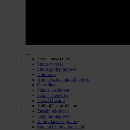
Poznaj naszą ofertę
Studia wyższe
Studia podyplomowe
Doktoraty
Kursy i szkolenia - OpenEdu
Certyfikacje
Szkoła Językowa
Szkoła Trenerów
Drzwi Otwarte
Aplikuj bez problemu
Zasady rekrutacji
Listy rankingowe
Kandydaci z zagranicy
Studenci z innych uczelni