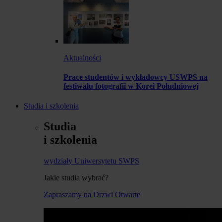
Aktualności
Prace studentów i wykładowcy USWPS na
festiwalu fotografii w Korei Południowej
Studia i szkolenia
Studia
i szkolenia
wydziały Uniwersytetu SWPS
Jakie studia wybrać?
Zapraszamy na Drzwi Otwarte