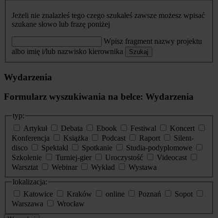
Jeżeli nie znalazłeś tego czego szukałeś zawsze możesz wpisać
szukane słowo lub frazę poniżej
Wpisz fragment nazwy projektu
albo imię i/lub nazwisko kierownika
Szukaj
Wydarzenia
Formularz wyszukiwania na belce: Wydarzenia
typ:
Artykuł
Debata
Ebook
Festiwal
Koncert
Konferencja
Książka
Podcast
Raport
Silent-
disco
Spektakl
Spotkanie
Studia-podyplomowe
Szkolenie
Turniej-gier
Uroczystość
Videocast
Warsztat
Webinar
Wykład
Wystawa
lokalizacja:
Katowice
Kraków
online
Poznań
Sopot
Warszawa
Wrocław