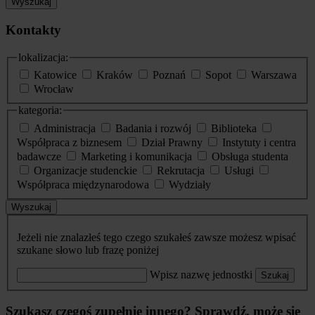
Wyszukaj
Kontakty
lokalizacja:
Katowice
Kraków
Poznań
Sopot
Warszawa
Wrocław
kategoria:
Administracja
Badania i rozwój
Biblioteka
Współpraca z biznesem
Dział Prawny
Instytuty i centra
badawcze
Marketing i komunikacja
Obsługa studenta
Organizacje studenckie
Rekrutacja
Usługi
Współpraca międzynarodowa
Wydziały
Wyszukaj
Jeżeli nie znalazłeś tego czego szukałeś zawsze możesz wpisać
szukane słowo lub frazę poniżej
Wpisz nazwę jednostki
Szukaj
Szukasz czegoś zupełnie innego? Sprawdź, może się