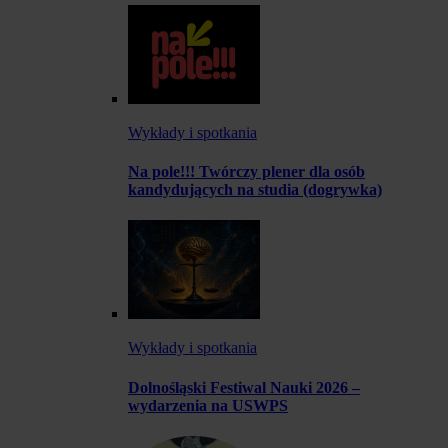
Wykłady i spotkania
Na pole!!! Twórczy plener dla osób
kandydujących na studia (dogrywka)
Wykłady i spotkania
Dolnośląski Festiwal Nauki 2026 –
wydarzenia na USWPS