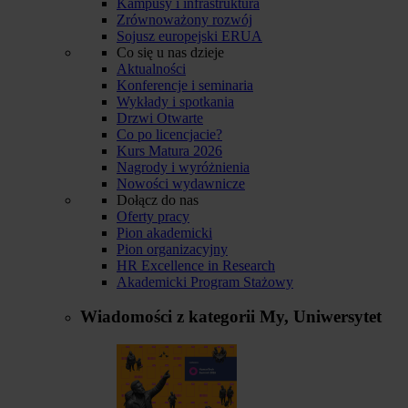
Kampusy i infrastruktura
Zrównoważony rozwój
Sojusz europejski ERUA
Co się u nas dzieje
Aktualności
Konferencje i seminaria
Wykłady i spotkania
Drzwi Otwarte
Co po licencjacie?
Kurs Matura 2026
Nagrody i wyróżnienia
Nowości wydawnicze
Dołącz do nas
Oferty pracy
Pion akademicki
Pion organizacyjny
HR Excellence in Research
Akademicki Program Stażowy
Wiadomości z kategorii
My, Uniwersytet