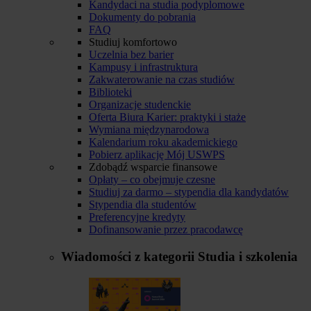
Kandydaci na studia podyplomowe
Dokumenty do pobrania
FAQ
Studiuj komfortowo
Uczelnia bez barier
Kampusy i infrastruktura
Zakwaterowanie na czas studiów
Biblioteki
Organizacje studenckie
Oferta Biura Karier: praktyki i staże
Wymiana międzynarodowa
Kalendarium roku akademickiego
Pobierz aplikację Mój USWPS
Zdobądź wsparcie finansowe
Opłaty – co obejmuje czesne
Studiuj za darmo – stypendia dla kandydatów
Stypendia dla studentów
Preferencyjne kredyty
Dofinansowanie przez pracodawcę
Wiadomości z kategorii
Studia i szkolenia