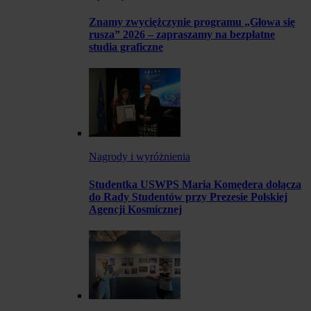
Znamy zwyciężczynie programu „Głowa się
rusza” 2026 – zapraszamy na bezpłatne
studia graficzne
Nagrody i wyróżnienia
Studentka USWPS Maria Komędera dołącza
do Rady Studentów przy Prezesie Polskiej
Agencji Kosmicznej