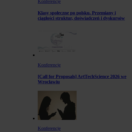
Konferencje
Klasy społeczne po polsku. Przemiany i
ciągłości struktur, doświadczeń i dyskursów
Konferencje
[Call for Proposals] ArtTechScience 2026 we
Wrocławiu
Konferencje