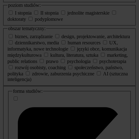
poziom studiów:
I stopnia
II stopnia
jednolite magisterskie
doktoraty
podyplomowe
obszar tematyczny:
biznes, zarządzanie
design, projektowanie, architektura
dziennikarstwo, media
human resources
UX,
informatyka, nowe technologie
języki obce, komunikacja
międzykulturowa
kultura, literatura, sztuka
marketing,
public relations
prawo
psychologia
psychoterapia
rozwój osobisty, coaching
społeczeństwo, państwo,
polityka
zdrowie, zaburzenia psychiczne
AI (sztuczna
inteligencja)
dodatkowe
forma studiów:
informacje
o
studiach