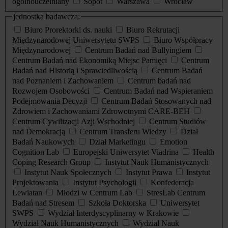
ogólnouczelniany
Sopot
Warszawa
Wrocław
jednostka badawcza:
Biuro Prorektorki ds. nauki
Biuro Rekrutacji
Międzynarodowej Uniwersytetu SWPS
Biuro Współpracy
Międzynarodowej
Centrum Badań nad Bullyingiem
Centrum Badań nad Ekonomiką Miejsc Pamięci
Centrum
Badań nad Historią i Sprawiedliwością
Centrum Badań
nad Poznaniem i Zachowaniem
Centrum badań nad
Rozwojem Osobowości
Centrum Badań nad Wspieraniem
Podejmowania Decyzji
Centrum Badań Stosowanych nad
Zdrowiem i Zachowaniami Zdrowotnymi CARE-BEH
Centrum Cywilizacji Azji Wschodniej
Centrum Studiów
nad Demokracją
Centrum Transferu Wiedzy
Dział
Badań Naukowych
Dział Marketingu
Emotion
Cognition Lab
Europejski Uniwersytet Viadrina
Health
Coping Research Group
Instytut Nauk Humanistycznych
Instytut Nauk Społecznych
Instytut Prawa
Instytut
Projektowania
Instytut Psychologii
Konfederacja
Lewiatan
Młodzi w Centrum Lab
StresLab Centrum
Badań nad Stresem
Szkoła Doktorska
Uniwersytet
SWPS
Wydział Interdyscyplinarny w Krakowie
Wydział Nauk Humanistycznych
Wydział Nauk