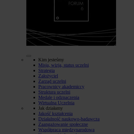
Kim jesteśmy
Misja, wizja, status uczelni
Strategia
Założyciel
Zarząd uczelni
Pracownicy akademiccy
Struktura uczelni
Medale i odznaczenia
Wirtualna Uczelnia
Jak działamy
Jakość kształcenia
Działalność naukowo-badawcza
Zaangażowanie społeczne
Współpraca międzynarodowa