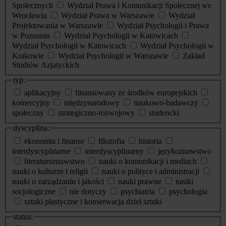
Społecznych
Wydział Prawa i Komunikacji Społecznej we
Wrocławiu
Wydział Prawa w Warszawie
Wydział
Projektowania w Warszawie
Wydział Psychologii i Prawa
w Poznaniu
Wydział Psychologii w Katowicach
Wydział Psychologii w Katowicach
Wydział Psychologii w
Krakowie
Wydział Psychologii w Warszawie
Zakład
Studiów Azjatyckich
typ:
aplikacyjny
finansowany ze środków europejskich
komercyjny
międzynarodowy
naukowo-badawczy
społeczny
strategiczno-rozwojowy
studencki
dyscyplina:
ekonomia i finanse
filozofia
historia
interdyscyplinarne
interdyscyplinarny
językoznawstwo
literaturoznawstwo
nauki o komunikacji i mediach
nauki o kulturze i religii
nauki o polityce i administracji
nauki o zarządzaniu i jakości
nauki prawne
nauki
socjologiczne
nie dotyczy
psychiatria
psychologia
sztuki plastyczne i konserwacja dzieł sztuki
status: