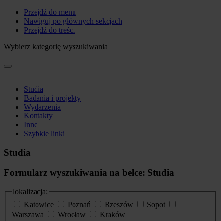
Przejdź do menu
Nawiguj po głównych sekcjach
Przejdź do treści
Wybierz kategorię wyszukiwania
Studia
Badania i projekty
Wydarzenia
Kontakty
Inne
Szybkie linki
Studia
Formularz wyszukiwania na belce: Studia
lokalizacja:
Katowice
Poznań
Rzeszów
Sopot
Warszawa
Wrocław
Kraków