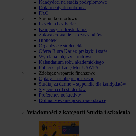
Kandydaci na studia podyplomowe
Dokumenty do pobrania
FAQ
Studiuj komfortowo
Uczelnia bez barier
Kampusy i infrastruktura
Zakwaterowanie na czas studiów
Biblioteki
Organizacje studenckie
Oferta Biura Karier: praktyki i staże
Wymiana międzynarodowa
Kalendarium roku akademickiego
Pobierz aplikację Mój USWPS
Zdobądź wsparcie finansowe
Opłaty – co obejmuje czesne
Studiuj za darmo – stypendia dla kandydatów
Stypendia dla studentów
Preferencyjne kredyty
Dofinansowanie przez pracodawcę
Wiadomości z kategorii
Studia i szkolenia