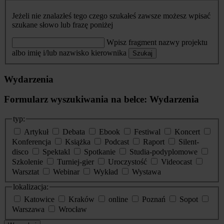
Jeżeli nie znalazłeś tego czego szukałeś zawsze możesz wpisać
szukane słowo lub frazę poniżej
Wpisz fragment nazwy projektu
albo imię i/lub nazwisko kierownika
Szukaj
Wydarzenia
Formularz wyszukiwania na belce: Wydarzenia
typ:
Artykuł
Debata
Ebook
Festiwal
Koncert
Konferencja
Książka
Podcast
Raport
Silent-
disco
Spektakl
Spotkanie
Studia-podyplomowe
Szkolenie
Turniej-gier
Uroczystość
Videocast
Warsztat
Webinar
Wykład
Wystawa
lokalizacja:
Katowice
Kraków
online
Poznań
Sopot
Warszawa
Wrocław