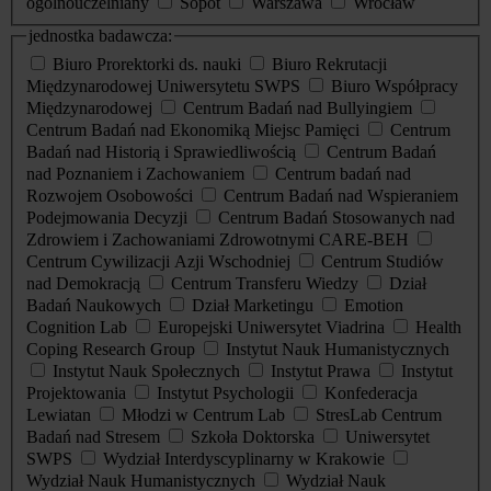
ogólnouczelniany
Sopot
Warszawa
Wrocław
jednostka badawcza:
Biuro Prorektorki ds. nauki
Biuro Rekrutacji
Międzynarodowej Uniwersytetu SWPS
Biuro Współpracy
Międzynarodowej
Centrum Badań nad Bullyingiem
Centrum Badań nad Ekonomiką Miejsc Pamięci
Centrum
Badań nad Historią i Sprawiedliwością
Centrum Badań
nad Poznaniem i Zachowaniem
Centrum badań nad
Rozwojem Osobowości
Centrum Badań nad Wspieraniem
Podejmowania Decyzji
Centrum Badań Stosowanych nad
Zdrowiem i Zachowaniami Zdrowotnymi CARE-BEH
Centrum Cywilizacji Azji Wschodniej
Centrum Studiów
nad Demokracją
Centrum Transferu Wiedzy
Dział
Badań Naukowych
Dział Marketingu
Emotion
Cognition Lab
Europejski Uniwersytet Viadrina
Health
Coping Research Group
Instytut Nauk Humanistycznych
Instytut Nauk Społecznych
Instytut Prawa
Instytut
Projektowania
Instytut Psychologii
Konfederacja
Lewiatan
Młodzi w Centrum Lab
StresLab Centrum
Badań nad Stresem
Szkoła Doktorska
Uniwersytet
SWPS
Wydział Interdyscyplinarny w Krakowie
Wydział Nauk Humanistycznych
Wydział Nauk