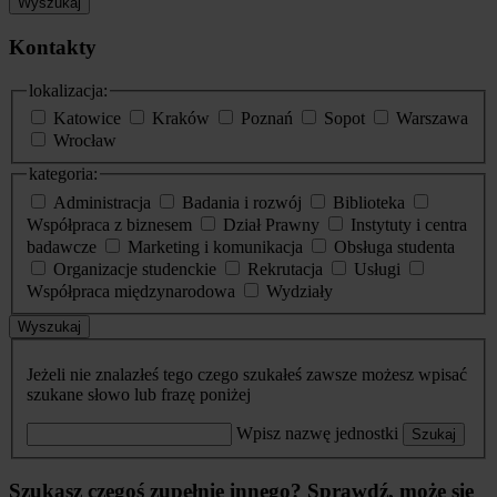
Wyszukaj
Kontakty
lokalizacja:
Katowice
Kraków
Poznań
Sopot
Warszawa
Wrocław
kategoria:
Administracja
Badania i rozwój
Biblioteka
Współpraca z biznesem
Dział Prawny
Instytuty i centra
badawcze
Marketing i komunikacja
Obsługa studenta
Organizacje studenckie
Rekrutacja
Usługi
Współpraca międzynarodowa
Wydziały
Wyszukaj
Jeżeli nie znalazłeś tego czego szukałeś zawsze możesz wpisać
szukane słowo lub frazę poniżej
Wpisz nazwę jednostki
Szukaj
Szukasz czegoś zupełnie innego? Sprawdź, może się