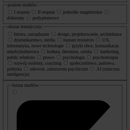
poziom studiów:
I stopnia
II stopnia
jednolite magisterskie
doktoraty
podyplomowe
obszar tematyczny:
biznes, zarządzanie
design, projektowanie, architektura
dziennikarstwo, media
human resources
UX,
informatyka, nowe technologie
języki obce, komunikacja
międzykulturowa
kultura, literatura, sztuka
marketing,
public relations
prawo
psychologia
psychoterapia
rozwój osobisty, coaching
społeczeństwo, państwo,
polityka
zdrowie, zaburzenia psychiczne
AI (sztuczna
inteligencja)
dodatkowe
forma studiów:
informacje
o
studiach