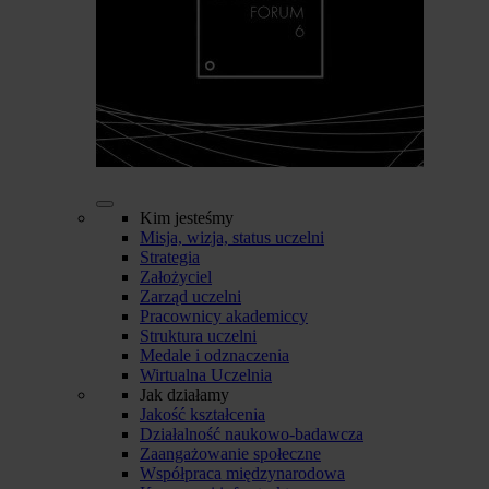
Kim jesteśmy
Misja, wizja, status uczelni
Strategia
Założyciel
Zarząd uczelni
Pracownicy akademiccy
Struktura uczelni
Medale i odznaczenia
Wirtualna Uczelnia
Jak działamy
Jakość kształcenia
Działalność naukowo-badawcza
Zaangażowanie społeczne
Współpraca międzynarodowa