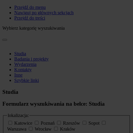
Przejdź do menu
Nawiguj po głównych sekcjach
Przejdź do treści
Wybierz kategorię wyszukiwania
Studia
Badania i projekty
Wydarzenia
Kontakty
Inne
Szybkie linki
Studia
Formularz wyszukiwania na belce: Studia
lokalizacja:
Katowice
Poznań
Rzeszów
Sopot
Warszawa
Wrocław
Kraków