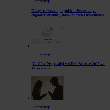
Konferencje
Klasy społeczne po polsku. Przemiany i
ciągłości struktur, doświadczeń i dyskursów
Konferencje
[Call for Proposals] ArtTechScience 2026 we
Wrocławiu
Konferencje