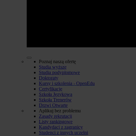
Poznaj naszą ofertę
Studia wyższe
Studia podyplomowe
Doktoraty
Kursy i szkolenia - OpenEdu
Certyfikacje
Szkoła Językowa
Szkoła Trenerów
Drzwi Otwarte
Aplikuj bez problemu
Zasady rekrutacji
Listy rankingowe
Kandydaci z zagranicy
Studenci z innych uczelni