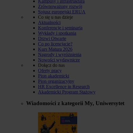
Kampusy i infrastruktura
Zrównoważony rozwój
Sojusz europejski ERUA
Co się u nas dzieje
Aktualności
Konferencje i seminaria
Wykłady i spotkania
Drzwi Otwarte
Co po licencjacie?
Kurs Matura 2026
Nagrody i wyróżnienia
Nowości wydawnicze
Dołącz do nas
Oferty pracy
Pion akademicki
Pion organizacyjny
HR Excellence in Research
Akademicki Program Stażowy
Wiadomości z kategorii
My, Uniwersytet