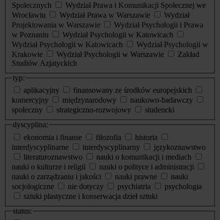
Społecznych
Wydział Prawa i Komunikacji Społecznej we
Wrocławiu
Wydział Prawa w Warszawie
Wydział
Projektowania w Warszawie
Wydział Psychologii i Prawa
w Poznaniu
Wydział Psychologii w Katowicach
Wydział Psychologii w Katowicach
Wydział Psychologii w
Krakowie
Wydział Psychologii w Warszawie
Zakład
Studiów Azjatyckich
typ:
aplikacyjny
finansowany ze środków europejskich
komercyjny
międzynarodowy
naukowo-badawczy
społeczny
strategiczno-rozwojowy
studencki
dyscyplina:
ekonomia i finanse
filozofia
historia
interdyscyplinarne
interdyscyplinarny
językoznawstwo
literaturoznawstwo
nauki o komunikacji i mediach
nauki o kulturze i religii
nauki o polityce i administracji
nauki o zarządzaniu i jakości
nauki prawne
nauki
socjologiczne
nie dotyczy
psychiatria
psychologia
sztuki plastyczne i konserwacja dzieł sztuki
status: