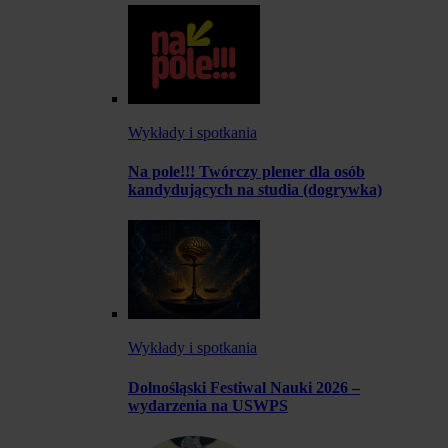
Wykłady i spotkania
Na pole!!! Twórczy plener dla osób
kandydujących na studia (dogrywka)
Wykłady i spotkania
Dolnośląski Festiwal Nauki 2026 –
wydarzenia na USWPS