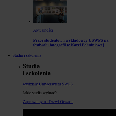
Aktualności
Prace studentów i wykładowcy USWPS na
festiwalu fotografii w Korei Południowej
Studia i szkolenia
Studia
i szkolenia
wydziały Uniwersytetu SWPS
Jakie studia wybrać?
Zapraszamy na Drzwi Otwarte