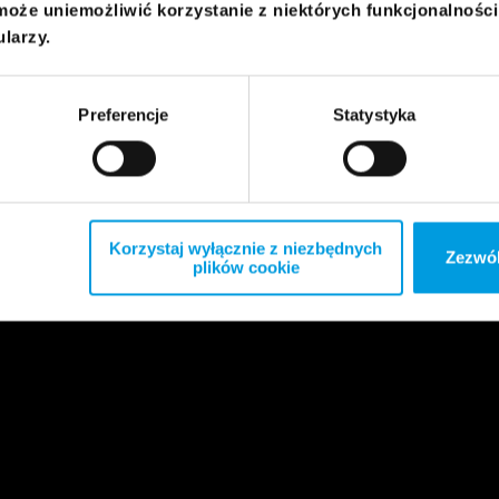
może uniemożliwić korzystanie z niektórych funkcjonalnośc
ularzy.
Preferencje
Statystyka
Korzystaj wyłącznie z niezbędnych
Zezwól
plików cookie