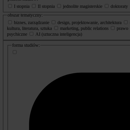
I stopnia
II stopnia
jednolite magisterskie
doktoraty
obszar tematyczny:
biznes, zarządzanie
design, projektowanie, architektura
kultura, literatura, sztuka
marketing, public relations
prawo
psychiczne
AI (sztuczna inteligencja)
dodatkowe
forma studiów:
informacje
o
studiach