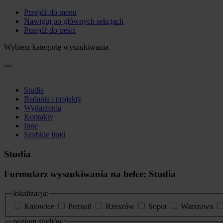
Przejdź do menu
Nawiguj po głównych sekcjach
Przejdź do treści
Wybierz kategorię wyszukiwania
Studia
Badania i projekty
Wydarzenia
Kontakty
Inne
Szybkie linki
Studia
Formularz wyszukiwania na belce: Studia
lokalizacja:
Katowice
Poznań
Rzeszów
Sopot
Warszawa
poziom studiów: