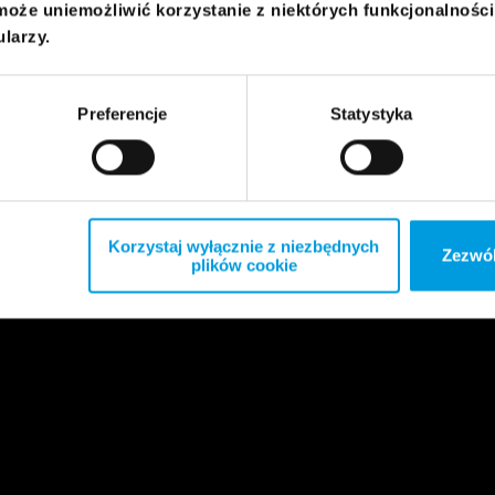
może uniemożliwić korzystanie z niektórych funkcjonalnośc
ularzy.
Preferencje
Statystyka
Korzystaj wyłącznie z niezbędnych
Zezwól
plików cookie