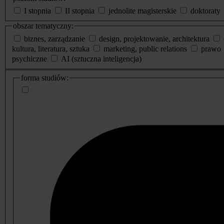
I stopnia
II stopnia
jednolite magisterskie
doktoraty
obszar tematyczny:
biznes, zarządzanie
design, projektowanie, architektura
kultura, literatura, sztuka
marketing, public relations
prawo
psychiczne
AI (sztuczna inteligencja)
dodatkowe
forma studiów:
informacje
o
studiach