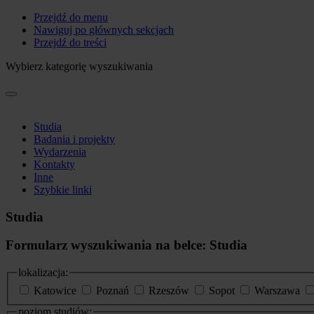
Przejdź do menu
Nawiguj po głównych sekcjach
Przejdź do treści
Wybierz kategorię wyszukiwania
Studia
Badania i projekty
Wydarzenia
Kontakty
Inne
Szybkie linki
Studia
Formularz wyszukiwania na belce: Studia
lokalizacja:
Katowice
Poznań
Rzeszów
Sopot
Warszawa
poziom studiów: