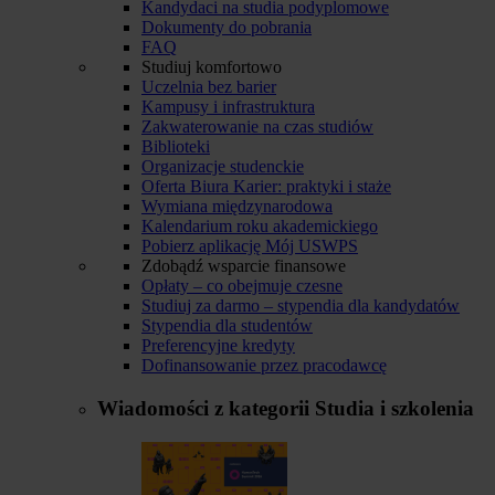
Kandydaci na studia podyplomowe
Dokumenty do pobrania
FAQ
Studiuj komfortowo
Uczelnia bez barier
Kampusy i infrastruktura
Zakwaterowanie na czas studiów
Biblioteki
Organizacje studenckie
Oferta Biura Karier: praktyki i staże
Wymiana międzynarodowa
Kalendarium roku akademickiego
Pobierz aplikację Mój USWPS
Zdobądź wsparcie finansowe
Opłaty – co obejmuje czesne
Studiuj za darmo – stypendia dla kandydatów
Stypendia dla studentów
Preferencyjne kredyty
Dofinansowanie przez pracodawcę
Wiadomości z kategorii
Studia i szkolenia