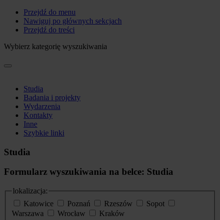
Przejdź do menu
Nawiguj po głównych sekcjach
Przejdź do treści
Wybierz kategorię wyszukiwania
Studia
Badania i projekty
Wydarzenia
Kontakty
Inne
Szybkie linki
Studia
Formularz wyszukiwania na belce: Studia
lokalizacja:
Katowice
Poznań
Rzeszów
Sopot
Warszawa
Wrocław
Kraków