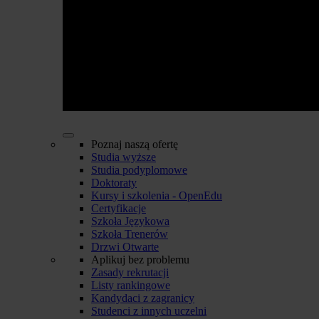
Poznaj naszą ofertę
Studia wyższe
Studia podyplomowe
Doktoraty
Kursy i szkolenia - OpenEdu
Certyfikacje
Szkoła Językowa
Szkoła Trenerów
Drzwi Otwarte
Aplikuj bez problemu
Zasady rekrutacji
Listy rankingowe
Kandydaci z zagranicy
Studenci z innych uczelni