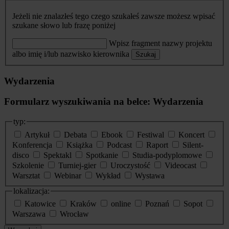
Jeżeli nie znalazłeś tego czego szukałeś zawsze możesz wpisać
szukane słowo lub frazę poniżej
Wpisz fragment nazwy projektu
albo imię i/lub nazwisko kierownika
Szukaj
Wydarzenia
Formularz wyszukiwania na belce: Wydarzenia
typ:
Artykuł
Debata
Ebook
Festiwal
Koncert
Konferencja
Książka
Podcast
Raport
Silent-
disco
Spektakl
Spotkanie
Studia-podyplomowe
Szkolenie
Turniej-gier
Uroczystość
Videocast
Warsztat
Webinar
Wykład
Wystawa
lokalizacja:
Katowice
Kraków
online
Poznań
Sopot
Warszawa
Wrocław