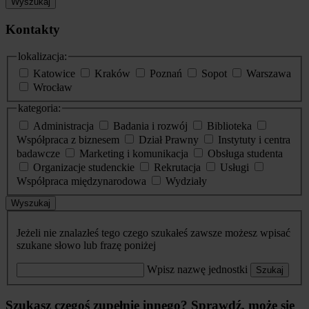
Wyszukaj
Kontakty
lokalizacja:
Katowice
Kraków
Poznań
Sopot
Warszawa
Wrocław
kategoria:
Administracja
Badania i rozwój
Biblioteka
Współpraca z biznesem
Dział Prawny
Instytuty i centra
badawcze
Marketing i komunikacja
Obsługa studenta
Organizacje studenckie
Rekrutacja
Usługi
Współpraca międzynarodowa
Wydziały
Wyszukaj
Jeżeli nie znalazłeś tego czego szukałeś zawsze możesz wpisać
szukane słowo lub frazę poniżej
Wpisz nazwę jednostki
Szukaj
Szukasz czegoś zupełnie innego? Sprawdź, może się