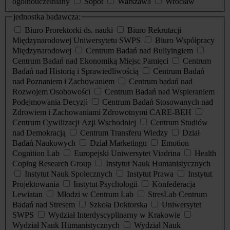
ogólnouczelniany
Sopot
Warszawa
Wrocław
jednostka badawcza:
Biuro Prorektorki ds. nauki
Biuro Rekrutacji
Międzynarodowej Uniwersytetu SWPS
Biuro Współpracy
Międzynarodowej
Centrum Badań nad Bullyingiem
Centrum Badań nad Ekonomiką Miejsc Pamięci
Centrum
Badań nad Historią i Sprawiedliwością
Centrum Badań
nad Poznaniem i Zachowaniem
Centrum badań nad
Rozwojem Osobowości
Centrum Badań nad Wspieraniem
Podejmowania Decyzji
Centrum Badań Stosowanych nad
Zdrowiem i Zachowaniami Zdrowotnymi CARE-BEH
Centrum Cywilizacji Azji Wschodniej
Centrum Studiów
nad Demokracją
Centrum Transferu Wiedzy
Dział
Badań Naukowych
Dział Marketingu
Emotion
Cognition Lab
Europejski Uniwersytet Viadrina
Health
Coping Research Group
Instytut Nauk Humanistycznych
Instytut Nauk Społecznych
Instytut Prawa
Instytut
Projektowania
Instytut Psychologii
Konfederacja
Lewiatan
Młodzi w Centrum Lab
StresLab Centrum
Badań nad Stresem
Szkoła Doktorska
Uniwersytet
SWPS
Wydział Interdyscyplinarny w Krakowie
Wydział Nauk Humanistycznych
Wydział Nauk