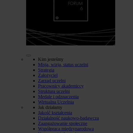
Kim jesteśmy
Misja, wizja, status uczelni
Strategia
Założyciel
Zarząd uczelni
Pracownicy akademiccy
Struktura uczelni
Medale i odznaczenia
Wirtualna Uczelnia
Jak działamy
Jakość kształcenia
Działalność naukowo-badawcza
Zaangażowanie społeczne
Współpraca międzynarodowa