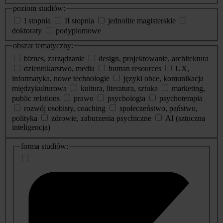
poziom studiów:
I stopnia
II stopnia
jednolite magisterskie
doktoraty
podyplomowe
obszar tematyczny:
biznes, zarządzanie
design, projektowanie, architektura
dziennikarstwo, media
human resources
UX,
informatyka, nowe technologie
języki obce, komunikacja
międzykulturowa
kultura, literatura, sztuka
marketing,
public relations
prawo
psychologia
psychoterapia
rozwój osobisty, coaching
społeczeństwo, państwo,
polityka
zdrowie, zaburzenia psychiczne
AI (sztuczna
inteligencja)
dodatkowe
forma studiów:
informacje
o
studiach