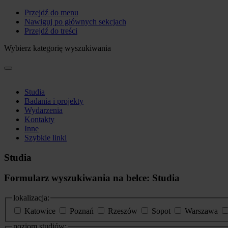
Przejdź do menu
Nawiguj po głównych sekcjach
Przejdź do treści
Wybierz kategorię wyszukiwania
Studia
Badania i projekty
Wydarzenia
Kontakty
Inne
Szybkie linki
Studia
Formularz wyszukiwania na belce: Studia
lokalizacja:
Katowice
Poznań
Rzeszów
Sopot
Warszawa
poziom studiów: