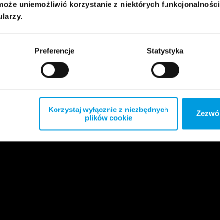
może uniemożliwić korzystanie z niektórych funkcjonalnośc
ularzy.
Preferencje
Statystyka
Korzystaj wyłącznie z niezbędnych
Zezwól
plików cookie