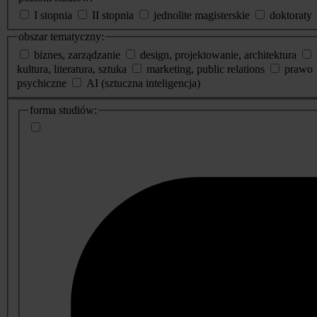
I stopnia
II stopnia
jednolite magisterskie
doktoraty
obszar tematyczny:
biznes, zarządzanie
design, projektowanie, architektura
kultura, literatura, sztuka
marketing, public relations
prawo
psychiczne
AI (sztuczna inteligencja)
dodatkowe
forma studiów:
informacje
o
studiach