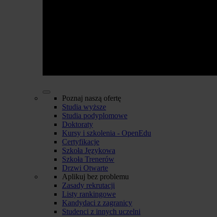
Poznaj naszą ofertę
Studia wyższe
Studia podyplomowe
Doktoraty
Kursy i szkolenia - OpenEdu
Certyfikacje
Szkoła Językowa
Szkoła Trenerów
Drzwi Otwarte
Aplikuj bez problemu
Zasady rekrutacji
Listy rankingowe
Kandydaci z zagranicy
Studenci z innych uczelni