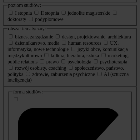
poziom studiów:
I stopnia
II stopnia
jednolite magisterskie
doktoraty
podyplomowe
obszar tematyczny:
biznes, zarządzanie
design, projektowanie, architektura
dziennikarstwo, media
human resources
UX,
informatyka, nowe technologie
języki obce, komunikacja
międzykulturowa
kultura, literatura, sztuka
marketing,
public relations
prawo
psychologia
psychoterapia
rozwój osobisty, coaching
społeczeństwo, państwo,
polityka
zdrowie, zaburzenia psychiczne
AI (sztuczna
inteligencja)
dodatkowe
forma studiów:
informacje
o
studiach