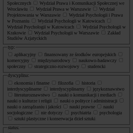
Społecznych
Wydział Prawa i Komunikacji Społecznej we
Wrocławiu
Wydział Prawa w Warszawie
Wydział
Projektowania w Warszawie
Wydział Psychologii i Prawa
w Poznaniu
Wydział Psychologii w Katowicach
Wydział Psychologii w Katowicach
Wydział Psychologii w
Krakowie
Wydział Psychologii w Warszawie
Zakład
Studiów Azjatyckich
typ:
aplikacyjny
finansowany ze środków europejskich
komercyjny
międzynarodowy
naukowo-badawczy
społeczny
strategiczno-rozwojowy
studencki
dyscyplina:
ekonomia i finanse
filozofia
historia
interdyscyplinarne
interdyscyplinarny
językoznawstwo
literaturoznawstwo
nauki o komunikacji i mediach
nauki o kulturze i religii
nauki o polityce i administracji
nauki o zarządzaniu i jakości
nauki prawne
nauki
socjologiczne
nie dotyczy
psychiatria
psychologia
sztuki plastyczne i konserwacja dzieł sztuki
status: