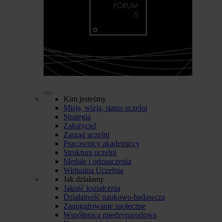
Kim jesteśmy
Misja, wizja, status uczelni
Strategia
Założyciel
Zarząd uczelni
Pracownicy akademiccy
Struktura uczelni
Medale i odznaczenia
Wirtualna Uczelnia
Jak działamy
Jakość kształcenia
Działalność naukowo-badawcza
Zaangażowanie społeczne
Współpraca międzynarodowa