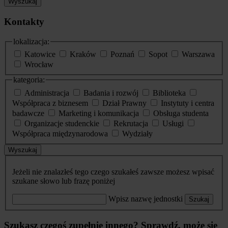
Wyszukaj
Kontakty
lokalizacja:
Katowice
Kraków
Poznań
Sopot
Warszawa
Wrocław
kategoria:
Administracja
Badania i rozwój
Biblioteka
Współpraca z biznesem
Dział Prawny
Instytuty i centra
badawcze
Marketing i komunikacja
Obsługa studenta
Organizacje studenckie
Rekrutacja
Usługi
Współpraca międzynarodowa
Wydziały
Wyszukaj
Jeżeli nie znalazłeś tego czego szukałeś zawsze możesz wpisać
szukane słowo lub frazę poniżej
Wpisz nazwę jednostki
Szukaj
Szukasz czegoś zupełnie innego? Sprawdź, może się