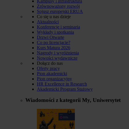
Kampusy i infrastruktura
Zrównoważony rozwój
Sojusz europejski ERUA
Co się u nas dzieje
Aktualności
Konferencje i seminaria
Wykłady i spotkania
Drzwi Otwarte
Co po licencjacie?
Kurs Matura 2026
Nagrody i wyróżnienia
Nowości wydawnicze
Dołącz do nas
Oferty pracy
Pion akademicki
Pion organizacyjny
HR Excellence in Research
Akademicki Program Stażowy
Wiadomości z kategorii
My, Uniwersytet