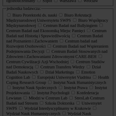
ogólnouczelniany
Sopot
Warszawa
Wrocław
jednostka badawcza:
Biuro Prorektorki ds. nauki
Biuro Rekrutacji
Międzynarodowej Uniwersytetu SWPS
Biuro Współpracy
Międzynarodowej
Centrum Badań nad Bullyingiem
Centrum Badań nad Ekonomiką Miejsc Pamięci
Centrum
Badań nad Historią i Sprawiedliwością
Centrum Badań
nad Poznaniem i Zachowaniem
Centrum badań nad
Rozwojem Osobowości
Centrum Badań nad Wspieraniem
Podejmowania Decyzji
Centrum Badań Stosowanych nad
Zdrowiem i Zachowaniami Zdrowotnymi CARE-BEH
Centrum Cywilizacji Azji Wschodniej
Centrum Studiów
nad Demokracją
Centrum Transferu Wiedzy
Dział
Badań Naukowych
Dział Marketingu
Emotion
Cognition Lab
Europejski Uniwersytet Viadrina
Health
Coping Research Group
Instytut Nauk Humanistycznych
Instytut Nauk Społecznych
Instytut Prawa
Instytut
Projektowania
Instytut Psychologii
Konfederacja
Lewiatan
Młodzi w Centrum Lab
StresLab Centrum
Badań nad Stresem
Szkoła Doktorska
Uniwersytet
SWPS
Wydział Interdyscyplinarny w Krakowie
Wydział Nauk Humanistycznych
Wydział Nauk