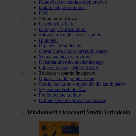
Kandydaci na studia podyplomowe
Dokumenty do pobrania
FAQ
Studiuj komfortowo
Uczelnia bez barier
Kampusy i infrastruktura
Zakwaterowanie na czas studiów
Biblioteki
Organizacje studenckie
Oferta Biura Karier: praktyki i staże
Wymiana międzynarodowa
Kalendarium roku akademickiego
Pobierz aplikację Mój USWPS
Zdobądź wsparcie finansowe
Opłaty – co obejmuje czesne
Studiuj za darmo – stypendia dla kandydatów
Stypendia dla studentów
Preferencyjne kredyty
Dofinansowanie przez pracodawcę
Wiadomości z kategorii
Studia i szkolenia