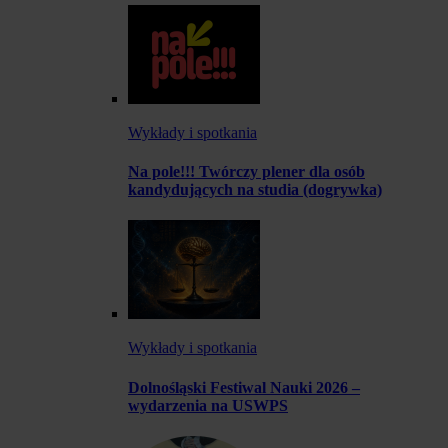
Wykłady i spotkania
Na pole!!! Twórczy plener dla osób
kandydujących na studia (dogrywka)
Wykłady i spotkania
Dolnośląski Festiwal Nauki 2026 –
wydarzenia na USWPS