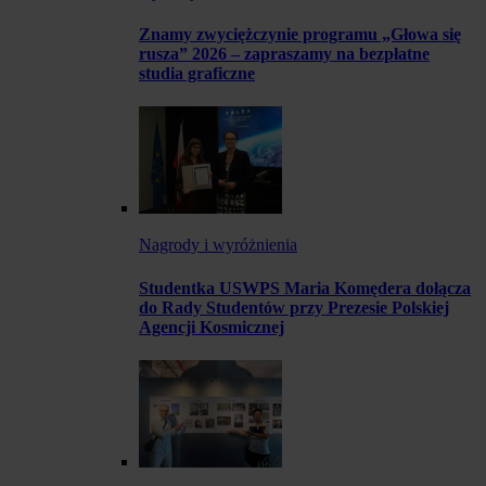
Znamy zwyciężczynie programu „Głowa się
rusza” 2026 – zapraszamy na bezpłatne
studia graficzne
Nagrody i wyróżnienia
Studentka USWPS Maria Komędera dołącza
do Rady Studentów przy Prezesie Polskiej
Agencji Kosmicznej