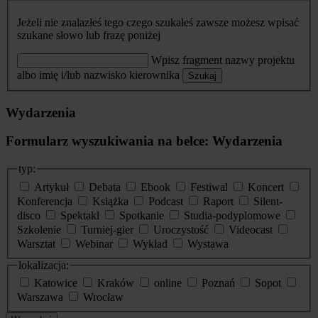
Jeżeli nie znalazłeś tego czego szukałeś zawsze możesz wpisać
szukane słowo lub frazę poniżej
Wpisz fragment nazwy projektu
albo imię i/lub nazwisko kierownika
Szukaj
Wydarzenia
Formularz wyszukiwania na belce: Wydarzenia
typ:
Artykuł
Debata
Ebook
Festiwal
Koncert
Konferencja
Książka
Podcast
Raport
Silent-
disco
Spektakl
Spotkanie
Studia-podyplomowe
Szkolenie
Turniej-gier
Uroczystość
Videocast
Warsztat
Webinar
Wykład
Wystawa
lokalizacja:
Katowice
Kraków
online
Poznań
Sopot
Warszawa
Wrocław