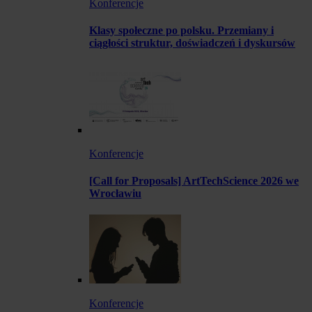
Konferencje
Klasy społeczne po polsku. Przemiany i
ciągłości struktur, doświadczeń i dyskursów
Konferencje
[Call for Proposals] ArtTechScience 2026 we
Wrocławiu
Konferencje