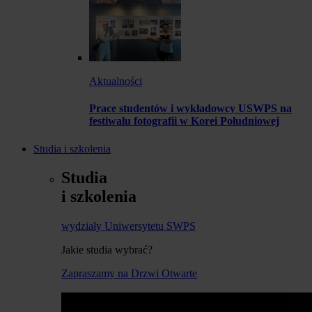
Aktualności
Prace studentów i wykładowcy USWPS na
festiwalu fotografii w Korei Południowej
Studia i szkolenia
Studia
i szkolenia
wydziały Uniwersytetu SWPS
Jakie studia wybrać?
Zapraszamy na Drzwi Otwarte