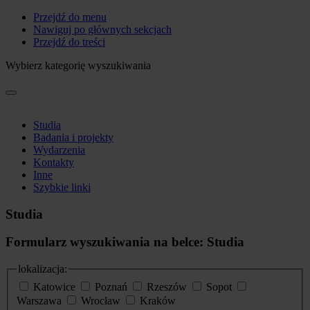
Przejdź do menu
Nawiguj po głównych sekcjach
Przejdź do treści
Wybierz kategorię wyszukiwania
Studia
Badania i projekty
Wydarzenia
Kontakty
Inne
Szybkie linki
Studia
Formularz wyszukiwania na belce: Studia
lokalizacja:
Katowice
Poznań
Rzeszów
Sopot
Warszawa
Wrocław
Kraków